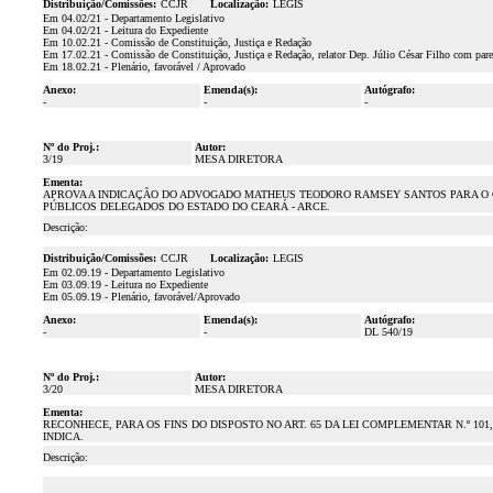
Distribuição/Comissões:
CCJR
Localização:
LEGIS
Em 04.02/21 - Departamento Legislativo
Em 04.02/21 - Leitura do Expediente
Em 10.02.21 - Comissão de Constituição, Justiça e Redação
Em 17.02.21 - Comissão de Constituição, Justiça e Redação, relator Dep. Júlio César Filho com pare
Em 18.02.21 - Plenário, favorável / Aprovado
Anexo:
Emenda(s):
Autógrafo:
-
-
-
Nº do Proj.:
Autor:
3/19
MESA DIRETORA
Ementa:
APROVA A INDICAÇÃO DO ADVOGADO MATHEUS TEODORO RAMSEY SANTOS PARA O 
PÚBLICOS DELEGADOS DO ESTADO DO CEARÁ - ARCE.
Descrição:
Distribuição/Comissões:
CCJR
Localização:
LEGIS
Em 02.09.19 - Departamento Legislativo
Em 03.09.19 - Leitura no Expediente
Em 05.09.19 - Plenário, favorável/Aprovado
Anexo:
Emenda(s):
Autógrafo:
-
-
DL 540/19
Nº do Proj.:
Autor:
3/20
MESA DIRETORA
Ementa:
RECONHECE, PARA OS FINS DO DISPOSTO NO ART. 65 DA LEI COMPLEMENTAR N.º 101
INDICA.
Descrição: