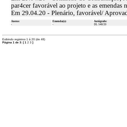
par4cer favorável ao projeto e as emendas n
Em 29.04.20 - Plenário, favorável/ Aprova
Anexo:
Emenda(s):
Autógrafo:
-
-
DL 548/20
Exibindo registros 1 á 20 (de 48)
Página 1 de 3:
[
1
2
3
]