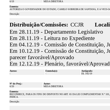
6/19
MESA DIRETORA
Ementa:
AUTORIZA O GOVERNADOR DO ESTADO, CAMILO SOBREIRA DE SANTANA, E A VICE-G
Descrição:
Distribuição/Comissões:
CCJR
Locali
Em 28.11.19 - Departamento Legislativo
Em 28.11.19 - Leitura no Expediente
Em 04.12.19 - Comissão de Constituição, Ju
Em 10.12.19 - Comissão de Constituição, Ju
parecer favorável/Aprovado
Em 12.12.19 - Plenário, favorável/Aprova
Anexo:
Emenda(s):
Autógrafo:
-
-
DL 542/19
Nº do Proj.:
Autor:
6/20
MESA DIRETORA
Ementa:
RECONHECE, PARA OS FINS DO DISPOSTO NO ART. 65 DA LEI COMPLEMENTAR N.º 101
INDICA.
Descrição: