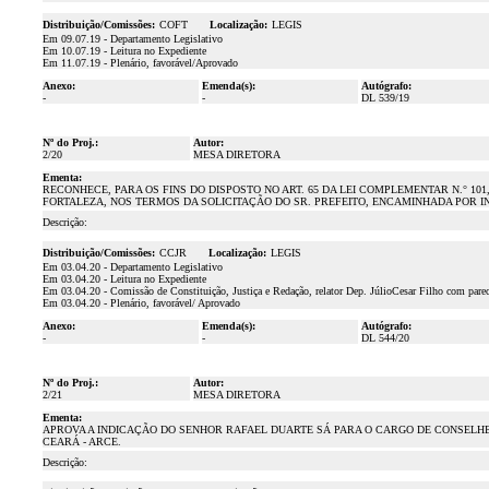
Distribuição/Comissões:
COFT
Localização:
LEGIS
Em 09.07.19 - Departamento Legislativo
Em 10.07.19 - Leitura no Expediente
Em 11.07.19 - Plenário, favorável/Aprovado
Anexo:
Emenda(s):
Autógrafo:
-
-
DL 539/19
Nº do Proj.:
Autor:
2/20
MESA DIRETORA
Ementa:
RECONHECE, PARA OS FINS DO DISPOSTO NO ART. 65 DA LEI COMPLEMENTAR N.° 101
FORTALEZA, NOS TERMOS DA SOLICITAÇÃO DO SR. PREFEITO, ENCAMINHADA POR IN
Descrição:
Distribuição/Comissões:
CCJR
Localização:
LEGIS
Em 03.04.20 - Departamento Legislativo
Em 03.04.20 - Leitura no Expediente
Em 03.04.20 - Comissão de Constituição, Justiça e Redação, relator Dep. JúlioCesar Filho com parec
Em 03.04.20 - Plenário, favorável/ Aprovado
Anexo:
Emenda(s):
Autógrafo:
-
-
DL 544/20
Nº do Proj.:
Autor:
2/21
MESA DIRETORA
Ementa:
APROVA A INDICAÇÃO DO SENHOR RAFAEL DUARTE SÁ PARA O CARGO DE CONSELH
CEARÁ - ARCE.
Descrição: