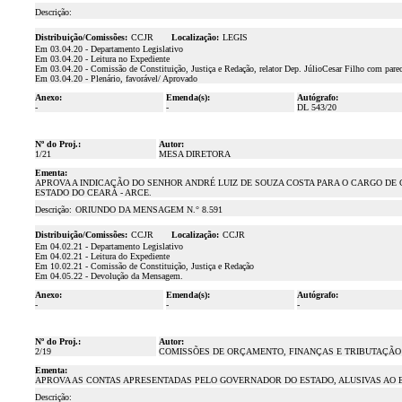
Descrição:
Distribuição/Comissões:
CCJR
Localização:
LEGIS
Em 03.04.20 - Departamento Legislativo
Em 03.04.20 - Leitura no Expediente
Em 03.04.20 - Comissão de Constituição, Justiça e Redação, relator Dep. JúlioCesar Filho com parec
Em 03.04.20 - Plenário, favorável/ Aprovado
Anexo:
Emenda(s):
Autógrafo:
-
-
DL 543/20
Nº do Proj.:
Autor:
1/21
MESA DIRETORA
Ementa:
APROVA A INDICAÇÃO DO SENHOR ANDRÉ LUIZ DE SOUZA COSTA PARA O CARGO D
ESTADO DO CEARÁ - ARCE.
Descrição:
ORIUNDO DA MENSAGEM N.° 8.591
Distribuição/Comissões:
CCJR
Localização:
CCJR
Em 04.02.21 - Departamento Legislativo
Em 04.02.21 - Leitura do Expediente
Em 10.02.21 - Comissão de Constituição, Justiça e Redação
Em 04.05.22 - Devolução da Mensagem.
Anexo:
Emenda(s):
Autógrafo:
-
-
-
Nº do Proj.:
Autor:
2/19
COMISSÕES DE ORÇAMENTO, FINANÇAS E TRIBUTAÇÃO
Ementa:
APROVA AS CONTAS APRESENTADAS PELO GOVERNADOR DO ESTADO, ALUSIVAS AO EX
Descrição: