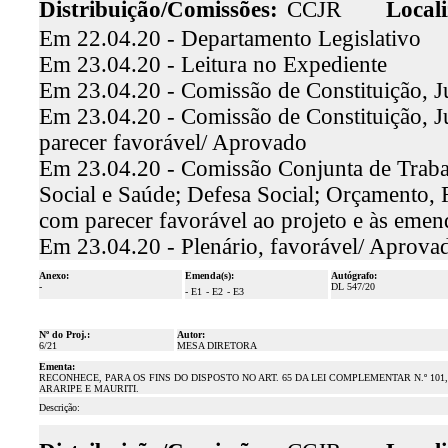
Distribuição/Comissões:
CCJR
Locali
Em 22.04.20 - Departamento Legislativo
Em 23.04.20 - Leitura no Expediente
Em 23.04.20 - Comissão de Constituição, Ju
Em 23.04.20 - Comissão de Constituição, Ju
parecer favorável/ Aprovado
Em 23.04.20 - Comissão Conjunta de Trabal
Social e Saúde; Defesa Social; Orçamento, F
com parecer favorável ao projeto e às emen
Em 23.04.20 - Plenário, favorável/ Aprova
Anexo:
Emenda(s):
Autógrafo:
-
DL 547/20
- E1
- E2
- E3
Nº do Proj.:
Autor:
6/21
MESA DIRETORA
Ementa:
RECONHECE, PARA OS FINS DO DISPOSTO NO ART. 65 DA LEI COMPLEMENTAR N.º 101
ARARIPE E MAURITI.
Descrição: