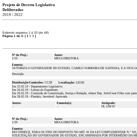
Projeto de Decreto Legislativo
Deliberados
2019 / 2022
Exibindo registros 1 á 20 (de 48)
Página 1 de 3:
[
1
2
3
]
Nº do Proj.:
Autor:
1/19
MESA DIRETORA
Ementa:
AUTORIZA O GOVERNADOR DO ESTADO, CAMILO SOBREIRA DE SANTANA, E A VICE-G
Descrição:
Distribuição/Comissões:
CCJR
Localização:
LEGIS
Em 25.02.19 - Departamento Legislativo
Em 26.02.19 - Leitura do Expediente
Em 26.02.19 - Comissão de Constituição, Justiça e Redação, relator Dep. JulioCesar Filho com parec
Em 28.02.19 - Plenário, favorável/ Aprovado
Anexo:
Emenda(s):
Autógrafo:
-
-
DL 538/19
Nº do Proj.:
Autor:
1/20
MESA DIRETORA
Ementa:
RECONHECE, PARA OS FINS DO DISPOSTO NO ART. 65 DA LEI COMPLEMENTAR N.° 10
SOLICITAÇÃO DO GOVERNADOR DO ESTADO, ENCAMINHADA POR INTERMÉDIO DA MENSAG