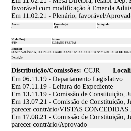
Em 11.02.21 - Mesa Diretora, relator Dep. 
favorável com modificação à Emenda Aditi
Em 11.02.21 - Plenário, favorável/Aprovad
Anexo:
Emenda(s):
Autógrafo:
-
-E1
-
Nº do Proj.:
Autor:
4/19
ELMANO FREITAS
Ementa:
SUSTA A ALÍNEA A, DO INCISO LXXIII DO ART. 6º DO DECRETO Nº 24.569, DE 31 DE JULH
Descrição:
Distribuição/Comissões:
CCJR
Locali
Em 06.11.19 - Departamento Legislativo
Em 07.11.19 - Leitura do Expediente
Em 13.11.19 - Comissão de Constituição, J
Em 13.07.21 - Comissão de Constituição, Ju
parecer contrário/VISTAS CONCEDID
Em 17.08.21 - Comissão de Constituição, Ju
parecer contrário/Aprovado