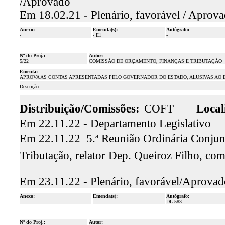
/Aprovado
Em 18.02.21 - Plenário, favorável / Aprova
Anexo:
Emenda(s):
Autógrafo:
-
- E1
-
Nº do Proj.:
Autor:
5/22
COMISSÃO DE ORÇAMENTO, FINANÇAS E TRIBUTAÇÃO
Ementa:
APROVA AS CONTAS APRESENTADAS PELO GOVERNADOR DO ESTADO, ALUSIVAS AO EX
Descrição:
Distribuição/Comissões:
COFT
Local
Em 22.11.22 - Departamento Legislativo
Em 22.11.22  5.ª Reunião Ordinária Conju
Tributação, relator Dep. Queiroz Filho, co
Em 23.11.22 - Plenário, favorável/Aprovad
Anexo:
Emenda(s):
Autógrafo:
-
-
DL 583
Nº do Proj.:
Autor: