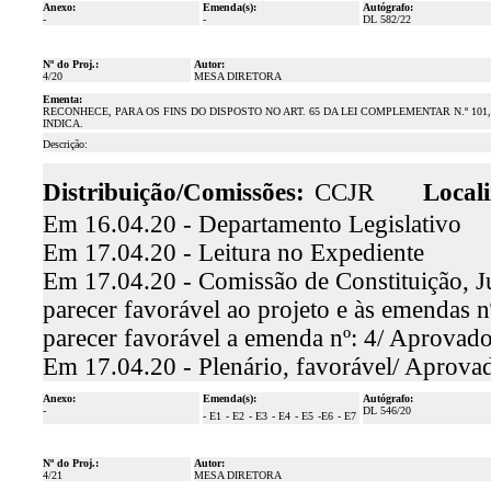
Anexo:
Emenda(s):
Autógrafo:
-
-
DL 582/22
Nº do Proj.:
Autor:
4/20
MESA DIRETORA
Ementa:
RECONHECE, PARA OS FINS DO DISPOSTO NO ART. 65 DA LEI COMPLEMENTAR N.º 101
INDICA.
Descrição:
Distribuição/Comissões:
CCJR
Locali
Em 16.04.20 - Departamento Legislativo
Em 17.04.20 - Leitura no Expediente
Em 17.04.20 - Comissão de Constituição, Ju
parecer favorável ao projeto e às emendas nº
parecer favorável a emenda nº: 4/ Aprovad
Em 17.04.20 - Plenário, favorável/ Aprova
Anexo:
Emenda(s):
Autógrafo:
-
DL 546/20
- E1
- E2
- E3
- E4
- E5
-E6
- E7
Nº do Proj.:
Autor:
4/21
MESA DIRETORA