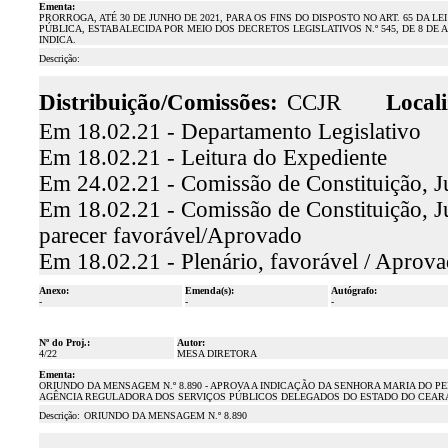
Ementa:
PRORROGA, ATÉ 30 DE JUNHO DE 2021, PARA OS FINS DO DISPOSTO NO ART. 65 DA L
PÚBLICA, ESTABALECIDA POR MEIO DOS DECRETOS LEGISLATIVOS N.º 545, DE 8 DE ABRIL
INDICA.
Descrição:
Distribuição/Comissões:
CCJR
Locali
Em 18.02.21 - Departamento Legislativo
Em 18.02.21 - Leitura do Expediente
Em 24.02.21 - Comissão de Constituição, J
Em 18.02.21 - Comissão de Constituição, Ju
parecer favorável/Aprovado
Em 18.02.21 - Plenário, favorável / Aprov
Anexo:
Emenda(s):
Autógrafo:
-
-
-
Nº do Proj.:
Autor:
4/22
MESA DIRETORA
Ementa:
ORIUNDO DA MENSAGEM N.º 8.890 - APROVA A INDICAÇÃO DA SENHORA MARIA DO
AGÊNCIA REGULADORA DOS SERVIÇOS PÚBLICOS DELEGADOS DO ESTADO DO CEARÁ
Descrição:
ORIUNDO DA MENSAGEM N.º 8.890