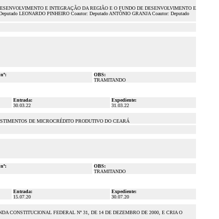
 DESENVOLVIMENTO E INTEGRAÇÃO DA REGIÃO E O FUNDO DE DESENVOLVIMENTO E
do LEONARDO PINHEIRO Coautor: Deputado ANTÔNIO GRANJA Coautor: Deputado
 nº:
OBS:
TRAMITANDO
Entrada:
Expediente:
30.03.22
31.03.22
NVESTIMENTOS DE MICROCRÉDITO PRODUTIVO DO CEARÁ
 nº:
OBS:
TRAMITANDO
Entrada:
Expediente:
15.07.20
30.07.20
DA CONSTITUCIONAL FEDERAL Nº 31, DE 14 DE DEZEMBRO DE 2000, E CRIA O