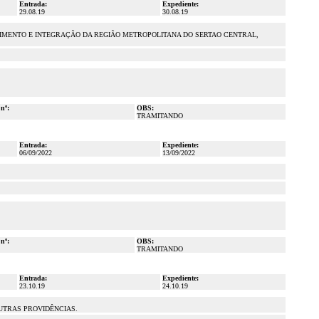
Entrada:
Expediente:
29.08.19
30.08.19
VIMENTO E INTEGRAÇÃO DA REGIÃO METROPOLITANA DO SERTAO CENTRAL,
 nº:
OBS:
TRAMITANDO
Entrada:
Expediente:
06/09/2022
13/09/2022
 nº:
OBS:
TRAMITANDO
Entrada:
Expediente:
23.10.19
24.10.19
OUTRAS PROVIDÊNCIAS.