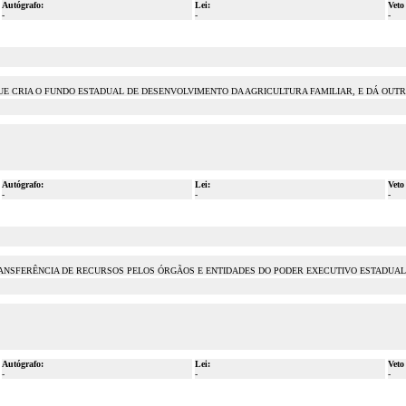
Autógrafo:
Lei:
Veto
-
-
-
, QUE CRIA O FUNDO ESTADUAL DE DESENVOLVIMENTO DA AGRICULTURA FAMILIAR, E DÁ OUT
Autógrafo:
Lei:
Veto
-
-
-
 TRANSFERÊNCIA DE RECURSOS PELOS ÓRGÃOS E ENTIDADES DO PODER EXECUTIVO ESTADUA
Autógrafo:
Lei:
Veto
-
-
-