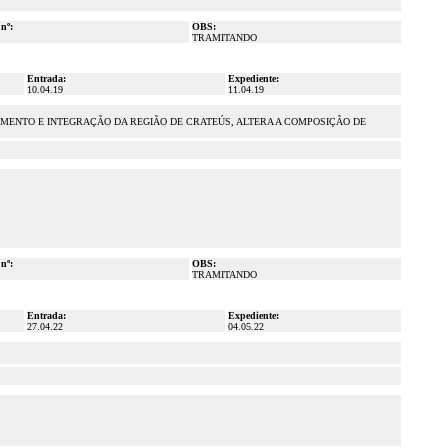
 nº:
OBS:
TRAMITANDO
Entrada:
Expediente:
10.04.19
11.04.19
IMENTO E INTEGRAÇÃO DA REGIÃO DE CRATEÚS, ALTERA A COMPOSIÇÃO DE
 nº:
OBS:
TRAMITANDO
Entrada:
Expediente:
27.04.22
04.05.22