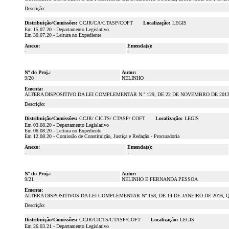
Descrição:
Distribuição/Comissões:
CCJR/CA/CTASP/COFT
Localização:
LEGIS
Em 15.07.20 - Departamento Legislativo
Em 30.07.20 - Leitura no Expediente
Anexo:
Emenda(s):
-
-
Nº do Proj.:
Autor:
9/20
NELINHO
Ementa:
ALTERA DISPOSITIVO DA LEI COMPLEMENTAR N.º 129, DE 22 DE NOVEMBRO DE 20
Descrição:
Distribuição/Comissões:
CCJR/ CICTS/ CTASP/ COFT
Localização:
LEGIS
Em 03.08.20 - Departamento Legislativo
Em 06.08.20 - Leitura no Expediente
Em 12.08.20 - Comissão de Constituição, Justiça e Redação - Procuradoria
Anexo:
Emenda(s):
-
-
Nº do Proj.:
Autor:
9/21
NELINHO E FERNANDA PESSOA
Ementa:
ALTERA DISPOSITIVOS DA LEI COMPLEMENTAR Nº 158, DE 14 DE JANEIRO DE 201
Descrição:
Distribuição/Comissões:
CCJR/CICTS/CTASP/COFT
Localização:
LEGIS
Em 26.03.21 - Departamento Legislativo