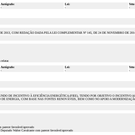
Autógrafo:
Lei:
Veto
-
-
-
DE 2013, COM REDAÇÃO DADA PELA LEI COMPLEMENTAR Nº 145, DE 24 DE NOVEMBRO DE 201
relatar.
Autógrafo:
Lei:
Veto
-
-
-
FUNDO DE INCENTIVO À EFICIÊNCIA ENERGÉTICA (FIEE), TENDO POR OBJETIVO O INCENTIV
O DE ENERGIA, COM BASE NAS FONTES RENOVÁVEIS, BEM COMO NO APOIO A MODERNIZAÇ
 parecer favorável/aprovado
Deputado Walter Cavalcante com parecer favorável/aprovado