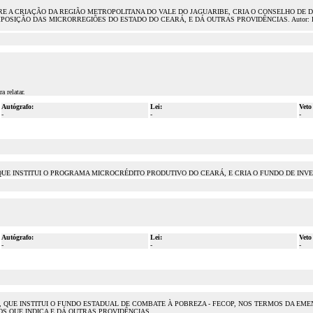
BRE A CRIAÇÃO DA REGIÃO METROPOLITANA DO VALE DO JAGUARIBE, CRIA O CONSELHO DE
IÇÃO DAS MICRORREGIÕES DO ESTADO DO CEARÁ, E DÁ OUTRAS PROVIDÊNCIAS. Autor: Deputa
 relatar.
Autógrafo:
Lei:
Veto
-
-
-
21, QUE INSTITUI O PROGRAMA MICROCRÉDITO PRODUTIVO DO CEARÁ, E CRIA O FUNDO DE I
Autógrafo:
Lei:
Veto
-
-
-
, QUE INSTITUI O FUNDO ESTADUAL DE COMBATE À POBREZA - FECOP, NOS TERMOS DA EMEN
S QUE INDICA E DÁ OUTRAS PROVIDÊNCIAS.