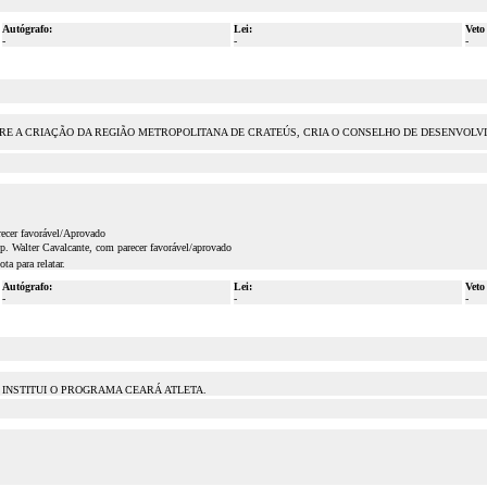
Autógrafo:
Lei:
Veto
-
-
-
OBRE A CRIAÇÃO DA REGIÃO METROPOLITANA DE CRATEÚS, CRIA O CONSELHO DE DESENVOLV
ecer favorável/Aprovado
. Walter Cavalcante, com parecer favorável/aprovado
a para relatar.
Autógrafo:
Lei:
Veto
-
-
-
E INSTITUI O PROGRAMA CEARÁ ATLETA.