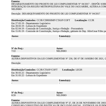
Ementa:
DESARQUIVAMENTO DO PROJETO DE LEI COMPLEMENTAR N° 04/2017 - DISPÕE SO
INTEGRAÇÃO DA REGIÃO METROPOLITANA DO VALE DO JAGUARIBE, ALTERA A COMPOS
NELINHO
Descrição:
DESARQUIVAMENTO DO PROJETO DE LEI COMPLEMENTAR N° 04/2017
Distribuição/Comissões:
CCJR/CDRRHMP/CTASP/COFT
Localização:
CCJR
Em 27.03.19 - Departamento Legislativo
Em 28.03.19 - Leitura do Expediente
Em 02.04.19 - Comissão de Constituição, Justiça e Redação - Procuradoria
Em 15.05.19 - Comissão de Constituição, Justiça e Redação, gabinete do Dep. JúlioCesar Filho para
Anexo:
Emenda(s):
-
-
Nº do Proj.:
Autor:
7/22
NELINHO
Ementa:
ALTERA DISPOSITIVOS DA LEI COMPLEMENTAR N° 230, DE 07 DE JANEIRO DE 20
Descrição:
Distribuição/Comissões:
CCJR/CTASP/COFT
Localização:
LEGIS
Em 30.03.22 - Departamento Legislativo
Em 31.03.22 - Leitura do Expediente
Anexo:
Emenda(s):
-
-
Nº do Proj.:
Autor:
8/20
NELINHO
Ementa:
ALTERA DISPOSITIVOS DA LEI COMPLEMENTAR Nº 37, DE 26 DE NOVEMBRO DE 2003
CONSELHO CONSULTIVO DE POLÍTICAS DE INCLUSÃO SOCIAL, EXTINGUE OS FUNDO