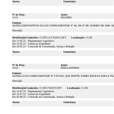
Anexo:
Emenda(s):
-
-
Nº do Proj.:
Autor:
15/21
NELINHO
Ementa:
ALTERA DISPOSITIVOS DA LEI COMPLEMENTAR N° 66, DE 07 DE JANEIRO DE 2008
Descrição:
Distribuição/Comissões:
CCJR/CA/CTASP/COFT
Localização:
CCJR
Em 12.05.21 - Departamento Legislativo
Em 13.05.21 - Leitura no Expediente
Em 20.05.21 - Comissão de Constituição, Justiça e Redação
Anexo:
Emenda(s):
-
-
Nº do Proj.:
Autor:
16/22
ÉRIKA AMORIM
Ementa:
ALTERA A LEI COMPLEMENTAR Nº 178/2018, QUE DISPÕE SOBRE REGRAS PARA A
Descrição:
Distribuição/Comissões:
CCJR/CTASP/COFT
Localização:
CCJR
Em 14.07.22 - Departamento Legislativo
Em 15.07.22 - Leitura do Expediente
Em 02.08.22 - Comissão de Constituição, Justiça e Redação
Anexo:
Emenda(s):
-
-