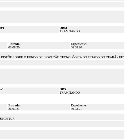
 nº:
OBS:
TRAMITANDO
Entrada:
Expediente:
03.08.20
06.08.20
E DISPÕE SOBRE O FUNDO DE INOVAÇÃO TECNOLÓGICA DO ESTADO DO CEARÁ - FIT.
 nº:
OBS:
TRAMITANDO
Entrada:
Expediente:
26.03.21
30.03.21
FUNDETUR.