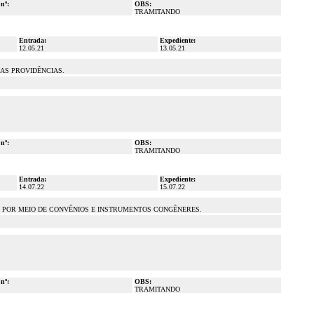
 nº:
OBS:
TRAMITANDO
Entrada:
Expediente:
12.05.21
13.05.21
RAS PROVIDÊNCIAS.
 nº:
OBS:
TRAMITANDO
Entrada:
Expediente:
14.07.22
15.07.22
L POR MEIO DE CONVÊNIOS E INSTRUMENTOS CONGÊNERES.
 nº:
OBS:
TRAMITANDO