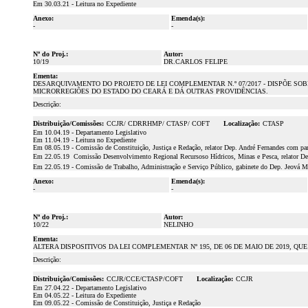
Em 30.03.21 - Leitura no Expediente
Anexo:
Emenda(s):
-
-
Nº do Proj.:
Autor:
10/19
DR.CARLOS FELIPE
Ementa:
DESARQUIVAMENTO DO PROJETO DE LEI COMPLEMENTAR N.º 07/2017 - DISPÕE S
MICRORREGIÕES DO ESTADO DO CEARÁ E DÁ OUTRAS PROVIDÊNCIAS.
Descrição:
Distribuição/Comissões:
CCJR/ CDRRHMP/ CTASP/ COFT
Localização:
CTASP
Em 10.04.19 - Departamento Legislativo
Em 11.04.19 - Leitura no Expediente
Em 08.05.19 - Comissão de Constituição, Justiça e Redação, relator Dep. André Fernandes com par
Em 22.05.19  Comissão Desenvolvimento Regional Recursoso Hídricos, Minas e Pesca, relator Dep
Em 22.05.19 - Comissão de Trabalho, Administração e Serviço Público, gabinete do Dep. Jeová Mot
Anexo:
Emenda(s):
-
-
Nº do Proj.:
Autor:
10/22
NELINHO
Ementa:
ALTERA DISPOSITIVOS DA LEI COMPLEMENTAR Nº 195, DE 06 DE MAIO DE 2019, QU
Descrição:
Distribuição/Comissões:
CCJR/CCE/CTASP/COFT
Localização:
CCJR
Em 27.04.22 - Departamento Legislativo
Em 04.05.22 - Leitura do Expediente
Em 09.05.22 - Comissão de Constituição, Justiça e Redação