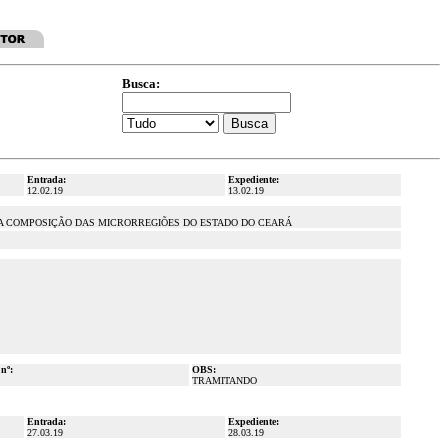
Busca:
Entrada:
Expediente:
12.02.19
13.02.19
A A COMPOSIÇÃO DAS MICRORREGIÕES DO ESTADO DO CEARÁ
 nº:
OBS:
TRAMITANDO
Entrada:
Expediente:
27.03.19
28.03.19