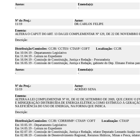
Anexo:
Emenda(s):
-
-
Nº do Proj.:
Autor:
11/19
DR.CARLOS FELIPE
Ementa:
ALTERA O CAPUT DO ART. 13 DA LEI COMPLEMENTAR Nº 129, DE 22 DE NOVEMBRO 
Descrição:
Distribuição/Comissões:
CCJR/ CCTES/ CTASP/ COFT
Localização:
CCJR
Em 10.04.19 - Departamento Legislativo
Em 11.04.19 - Leitura no Expediente
Em 16.04.19 - Comissão de Constituição, Justiça e Redação - Procuradoria
Em 16.05.19 - Comissão de Constituição, Justiça e Redação, gabinete do Dep. Elmano Freitas para 
Anexo:
Emenda(s):
-
-
Nº do Proj.:
Autor:
15/19
ACRÍSIO SENA
Ementa:
ALTERA A LEI COMPLEMENTAR Nº 81, DE 02 DE SETEMBRO DE 2009, QUE CRIOU O 
E MINIGERAÇÃO DISTRIBUÍDA DE ENERGIA ELÉTRICA COMO ESTÍMULO À GERAÇÃ
NA EFICIÊNCIA DO USO DE ENERGIA, NA FORMA QUE INDICA.
Descrição:
Distribuição/Comissões:
CCJR/ CDRRHMP/ CTASP/ COFT
Localização:
CTASP
Em 10.05.19 - Departamento Legislativo
Em 14.05.19 - Leitura no Expediente
Em 02.07.19 - Comissão de Constituição, Justiça e Redação, relator Deputado Leonardo Araújo com
Em 02.08.19 - Comissão de Desenvolvimento Regional, Recursos Hidricos, Minas e Pesca, relator 