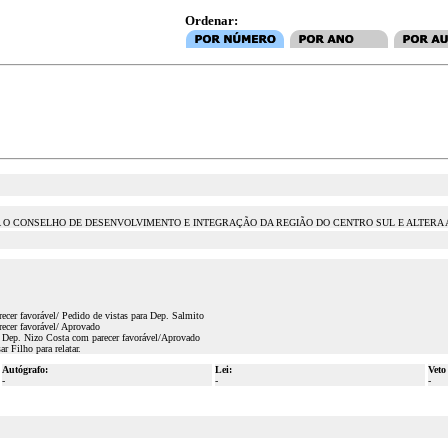
Ordenar:
IA O CONSELHO DE DESENVOLVIMENTO E INTEGRAÇÃO DA REGIÃO DO CENTRO SUL E ALTER
ecer favorável/ Pedido de vistas para Dep. Salmito
ecer favorável/ Aprovado
 Dep. Nizo Costa com parecer favorável/Aprovado
 Filho para relatar.
Autógrafo:
Lei:
Veto
-
-
-