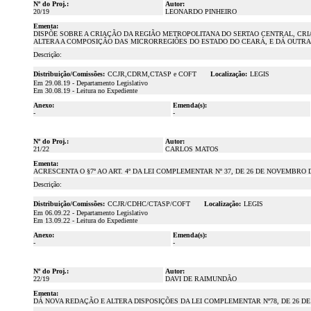
Nº do Proj.:
Autor:
20/19
LEONARDO PINHEIRO
Ementa:
DISPÕE SOBRE A CRIAÇÃO DA REGIÃO METROPOLITANA DO SERTAO CENTRAL, CR
ALTERA A COMPOSIÇÃO DAS MICRORREGIÕES DO ESTADO DO CEARÁ, E DÁ OUTRA
Descrição:
Distribuição/Comissões:
CCJR,CDRM,CTASP e COFT
Localização:
LEGIS
Em 29.08.19 - Departamento Legislativo
Em 30.08.19 - Leitura no Expediente
Anexo:
Emenda(s):
-
-
Nº do Proj.:
Autor:
21/22
CARLOS MATOS
Ementa:
ACRESCENTA O §7º AO ART. 4º DA LEI COMPLEMENTAR Nº 37, DE 26 DE NOVEMBRO
Descrição:
Distribuição/Comissões:
CCJR/CDHC/CTASP/COFT
Localização:
LEGIS
Em 06.09.22 - Departamento Legislativo
Em 13.09.22 - Leitura do Expediente
Anexo:
Emenda(s):
-
-
Nº do Proj.:
Autor:
22/19
DAVI DE RAIMUNDÃO
Ementa:
DÁ NOVA REDAÇÃO E ALTERA DISPOSIÇÕES DA LEI COMPLEMENTAR Nº78, DE 26 DE