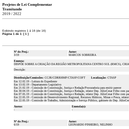
Projetos de Lei Complementar
Tramitando
2019 / 2022
Exibindo registros 1 á 16 (de 16)
Página 1 de 1:
[
1
]
Nº do Proj.:
Autor:
3/19
MARCOS SOBREIRA
Ementa:
DISPÕE SOBRE A CRIAÇÃO DA REGIÃO METROPOLITANA CENTRO SUL (RMCS), CR
Descrição:
Distribuição/Comissões:
CCJR/CDRRHMP/CTASP/COFT
Localização:
CTASP
Em 12.02.19 - Leitura do Expediente
Em 13.02.19 - Departamento Legislativo
Em 21.02.19 - Comissão de Constituição, Justiça e Redação/Procuradoria para emitir parecer
Em 30.04.19 - Comissão de Constituição, Justiça e Redação, relator Dep. JúlioCesar Filho com par
Em 07.05.19 - Comissão de Constituição, Justiça e Redação, relator Dep. JúlioCesar Filho com par
Em 22.05.19 - Comissão de Desenvolvimento Regional, Recursos Hídricos, Minas e Pesca, relator
Em 22.05.19 - Comissão de Trabalho, Administração e Serviço Público, gabinete do Dep. JúlioCesar
Anexo:
Emenda(s):
-
-
Nº do Proj.:
Autor:
6/19
LEONARDO PINHEIRO, NELINHO