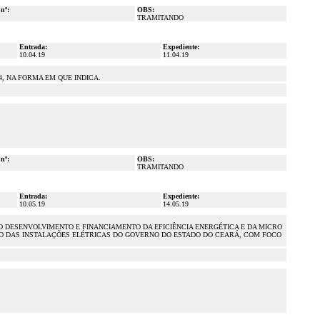
 nº:
OBS:
TRAMITANDO
Entrada:
Expediente:
10.04.19
11.04.19
4, NA FORMA EM QUE INDICA.
 nº:
OBS:
TRAMITANDO
Entrada:
Expediente:
10.05.19
14.05.19
O AO DESENVOLVIMENTO E FINANCIAMENTO DA EFICIÊNCIA ENERGÉTICA E DA MICRO
ÃO DAS INSTALAÇÕES ELÉTRICAS DO GOVERNO DO ESTADO DO CEARÁ, COM FOCO