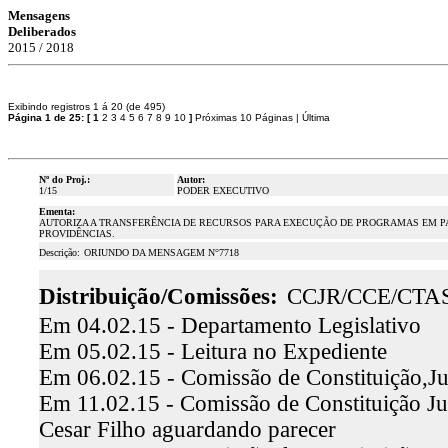
Mensagens
Deliberados
2015 / 2018
Exibindo registros 1 á 20 (de 495)
Página 1 de 25:
[
1
2
3
4
5
6
7
8
9
10
]
Próximas 10 Páginas
|
Última
Nº do Proj.:
Autor:
1/15
PODER EXECUTIVO
Ementa:
AUTORIZA A TRANSFERÊNCIA DE RECURSOS PARA EXECUÇÃO DE PROGRAMAS EM PAR
PROVIDÊNCIAS.
Descrição:
ORIUNDO DA MENSAGEM N°7718
Distribuição/Comissões:
CCJR/CCE/CTA
Em 04.02.15 - Departamento Legislativo
Em 05.02.15 - Leitura no Expediente
Em 06.02.15 - Comissão de Constituição,Ju
Em 11.02.15 - Comissão de Constituição Ju
Cesar Filho aguardando parecer