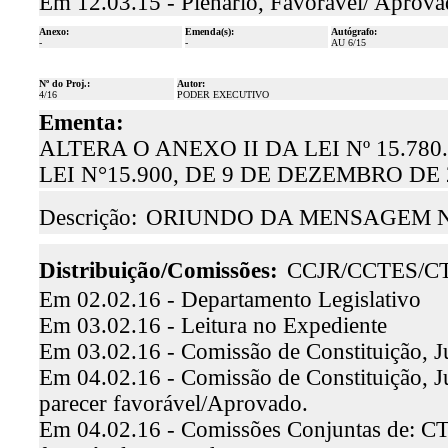
Em 12.03.15 - Plenário, Favorável/ Aprov
Anexo:
Emenda(s):
Autógrafo:
-
-
AU 6/15
Nº do Proj.:
Autor:
4/16
PODER EXECUTIVO
Ementa:
ALTERA O ANEXO II DA LEI Nº 15.780
LEI N°15.900, DE 9 DE DEZEMBRO DE
Descrição:
ORIUNDO DA MENSAGEM N.º
Distribuição/Comissões:
CCJR/CCTES/C
Em 02.02.16 - Departamento Legislativo
Em 03.02.16 - Leitura no Expediente
Em 03.02.16 - Comissão de Constituição, J
Em 04.02.16 - Comissão de Constituição, Ju
parecer favorável/Aprovado.
Em 04.02.16 - Comissões Conjuntas de: CTE