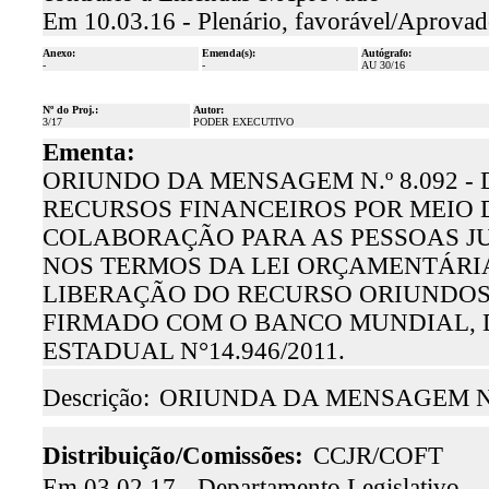
Em 10.03.16 - Plenário, favorável/Aprova
Anexo:
Emenda(s):
Autógrafo:
-
-
AU 30/16
Nº do Proj.:
Autor:
3/17
PODER EXECUTIVO
Ementa:
ORIUNDO DA MENSAGEM N.º 8.092 -
RECURSOS FINANCEIROS POR MEIO 
COLABORAÇÃO PARA AS PESSOAS JU
NOS TERMOS DA LEI ORÇAMENTÁRIA
LIBERAÇÃO DO RECURSO ORIUNDOS 
FIRMADO COM O BANCO MUNDIAL, 
ESTADUAL N°14.946/2011.
Descrição:
ORIUNDA DA MENSAGEM N.º
Distribuição/Comissões:
CCJR/COFT
Em 03.02.17 - Departamento Legislativo