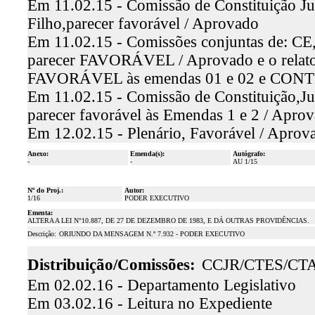
Em 11.02.15 - Comissão de Constituição Jus
Filho,parecer favorável / Aprovado
Em 11.02.15 - Comissões conjuntas de: CE, 
parecer FAVORÁVEL / Aprovado e o relato
FAVORÁVEL às emendas 01 e 02 e CONT
Em 11.02.15 - Comissão de Constituição,Just
parecer favorável às Emendas 1 e 2 / Apro
Em 12.02.15 - Plenário, Favorável / Aprov
Anexo:
Emenda(s):
Autógrafo:
-
-
AU 1/15
Nº do Proj.:
Autor:
1/16
PODER EXECUTIVO
Ementa:
ALTERA A LEI N°10.887, DE 27 DE DEZEMBRO DE 1983, E DÁ OUTRAS PROVIDÊNCIAS.
Descrição:
ORIUNDO DA MENSAGEM N.º 7.932 - PODER EXECUTIVO
Distribuição/Comissões:
CCJR/CTES/CT
Em 02.02.16 - Departamento Legislativo
Em 03.02.16 - Leitura no Expediente