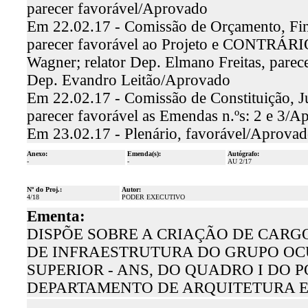
parecer favorável/Aprovado
Em 22.02.17 - Comissão de Orçamento, Fina
parecer favorável ao Projeto e CONTRÁRIO
Wagner; relator Dep. Elmano Freitas, parece
Dep. Evandro Leitão/Aprovado
Em 22.02.17 - Comissão de Constituição, Ju
parecer favorável as Emendas n.ºs: 2 e 3/A
Em 23.02.17 - Plenário, favorável/Aprova
Anexo:
Emenda(s):
Autógrafo:
-
-
AU 2/17
Nº do Proj.:
Autor:
4/18
PODER EXECUTIVO
Ementa:
DISPÕE SOBRE A CRIAÇÃO DE CARG
DE INFRAESTRUTURA DO GRUPO OC
SUPERIOR - ANS, DO QUADRO I DO
DEPARTAMENTO DE ARQUITETURA E