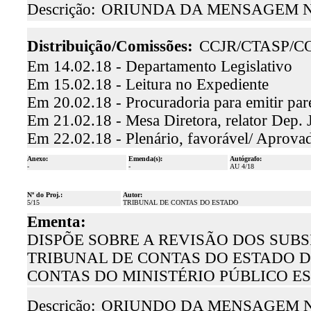
Descrição:
ORIUNDA DA MENSAGEM N°
Distribuição/Comissões:
CCJR/CTASP/C
Em 14.02.18 - Departamento Legislativo
Em 15.02.18 - Leitura no Expediente
Em 20.02.18 - Procuradoria para emitir par
Em 21.02.18 - Mesa Diretora, relator Dep. 
Em 22.02.18 - Plenário, favorável/ Aprova
Anexo:
Emenda(s):
Autógrafo:
-
-
AU 4/18
Nº do Proj.:
Autor:
5/15
TRIBUNAL DE CONTAS DO ESTADO
Ementa:
DISPÕE SOBRE A REVISÃO DOS SUB
TRIBUNAL DE CONTAS DO ESTADO 
CONTAS DO MINISTÉRIO PÚBLICO E
Descrição:
ORIUNDO DA MENSAGEM N.º