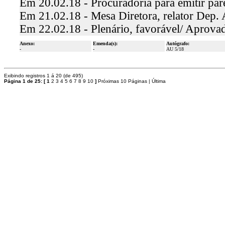
Em 20.02.18 - Procuradoria para emitir par
Em 21.02.18 - Mesa Diretora, relator Dep.
Em 22.02.18 - Plenário, favorável/ Aprova
Anexo:
Emenda(s):
Autógrafo:
-
-
AU 5/18
Exibindo registros 1 á 20 (de 495)
Página 1 de 25:
[
1
2
3
4
5
6
7
8
9
10
]
Próximas 10 Páginas
|
Última