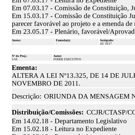
Em 07.03.17 - Leitura no Expediente
Em 07.03.17 - Comissão de Constituição, J
Em 15.03.17 - Comissão de Constituição Jus
parecer favorável ao projeto e a emenda de
Em 23.05.17 - Plenário, favorável/Aprova
Anexo:
Emenda(s):
Autógrafo:
-
-
AU 10/17
Nº do Proj.:
Autor:
5/18
PODER EXECUTIVO
Ementa:
ALTERA A LEI Nº13.325, DE 14 DE JULH
NOVEMBRO DE 2011.
Descrição:
ORIUNDA DA MENSAGEM N°
Distribuição/Comissões:
CCJR/CTASP/C
Em 14.02.18 - Departamento Legislativo
Em 15.02.18 - Leitura no Expediente