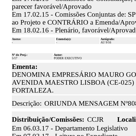
parecer favorável/Aprovado
Em 17.02.15 - Comissões Conjuntas de: SP e
ao Projeto e CONTRÁRIO a Emenda/Apro
Em 18.02.16 - Plenário, favorável/Aprova
Anexo:
Emenda(s):
Autógrafo:
-
-
AU 9/16
Nº do Proj.:
Autor:
5/17
PODER EXECUTIVO
Ementa:
DENOMINA EMPRESÁRIO MAURO GON
AVENIDA MAESTRO LISBOA (CE-025)
FORTALEZA.
Descrição:
ORIUNDA MENSAGEM Nº80
Distribuição/Comissões:
CCJR
Locali
Em 06.03.17 - Departamento Legislativo