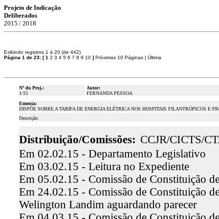
Projeto de Indicação
Deliberados
2015 / 2018
Exibindo registros 1 á 20 (de 442)
Página 1 de 23:
[
1
2
3
4
5
6
7
8
9
10
]
Próximas 10 Páginas
|
Última
Nº do Proj.:
Autor:
1/15
FERNANDA PESSOA
Ementa:
DISPÕE SOBRE A TARIFA DE ENERGIA ELÉTRICA NOS HOSPITAIS FILANTRÓPICOS E 
Descrição:
Distribuição/Comissões:
CCJR/CICTS/C
Em 02.02.15 - Departamento Legislativo
Em 03.02.15 - Leitura no Expediente
Em 05.02.15 - Comissão de Constituição de
Em 24.02.15 - Comissão de Constituição de
Welington Landim aguardando parecer
Em 04.03.15 - Comissão de Constituição d