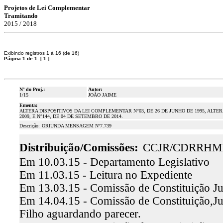
Projetos de Lei Complementar
Tramitando
2015 / 2018
Exibindo registros 1 á 16 (de 16)
Página 1 de 1:
[
1
]
Nº do Proj.:
Autor:
1/15
JOÃO JAIME
Ementa:
ALTERA DISPOSITIVOS DA LEI COMPLEMENTAR N°03, DE 26 DE JUNHO DE 1995, ALTE
2009, E N°144, DE 04 DE SETEMBRO DE 2014.
Descrição:
ORIUNDA MENSAGEM Nº7.739
Distribuição/Comissões:
CCJR/CDRRHM
Em 10.03.15 - Departamento Legislativo
Em 11.03.15 - Leitura no Expediente
Em 13.03.15 - Comissão de Constituição Ju
Em 14.04.15 - Comissão de Constituição,Jus
Filho aguardando parecer.