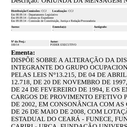
Descrição:
ORIUNDA DA MENSAGEM N.
Distribuição/Comissões:
CCJ
Localização:
CCJ
Em 08.09.14 - Departamento Legislativo
Em 09.09.14 - Leitura no Expediente
Em 09.09.14 - Comissão de Constituição, Justiça e Redação/Procuradoria
Anexo:
Emenda(s):
Autógrafo:
-
-
-
Nº do Proj.:
Autor:
100/14
PODER EXECUTIVO
Ementa:
DISPÕE SOBRE A ALTERAÇÃO DA DI
INTEGRANTE DO GRUPO OCUPACIONA
PELAS LEIS N°13.215, DE 04 DE ABRIL 
12.718, DE 20 DE NOVEMBRO DE 1997, 
DE 24 DE FEVEREIRO DE 1994, E O
CARGOS DE PROVIMENTO EFETIVO PE
DE 2002, EM CONSONÂNCIA COM AS C
DE 26 DE MAIO DE 2008, COM LOT
ESTADUAL DO CEARÁ - FUNECE, F
CARIRI - URCA, FUNDAÇÃO UNIVER