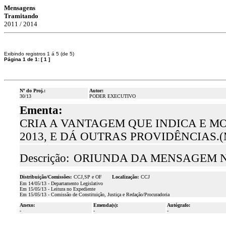
Mensagens
Tramitando
2011 / 2014
Exibindo registros 1 á 5 (de 5)
Página 1 de 1:
[
1
]
Nº do Proj.:
Autor:
30/13
PODER EXECUTIVO
Ementa:
CRIA A VANTAGEM QUE INDICA E MODI
2013, E DÁ OUTRAS PROVIDÊNCIAS.(
Descrição:
ORIUNDA DA MENSAGEM N.º
Distribuição/Comissões:
CCJ,SP e OF
Localização:
CCJ
Em 14/05/13 - Departamento Legislativo
Em 15/05/13 - Leitura no Expediente
Em 15/05/13 - Comissão de Constituição, Justiça e Redação/Procuradoria
Anexo:
Emenda(s):
Autógrafo:
-
-
-