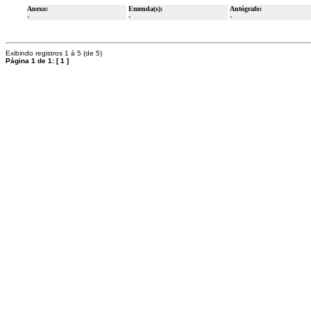
Anexo:
Emenda(s):
Autógrafo:
-
-
-
Exibindo registros 1 á 5 (de 5)
Página 1 de 1:
[
1
]