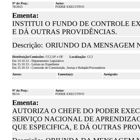
Nº do Proj.:
Autor:
78/2013
PODER EXECUTIVO
Ementa:
INSTITUI O FUNDO DE CONTROLE E
E DÁ OUTRAS PROVIDÊNCIAS.
Descrição:
ORIUNDO DA MENSAGEM N.º
Distribuição/Comissões:
CCJ,SP e OF
Localização:
CCJ
Em 14.10.13 - Departamento Legislativo
Em 15.10.13 - Leitura no Expediente
Em 15.10.13 - Comissão de Constituição, Justiça e Redação/Procuradoria
Anexo:
Emenda(s):
Autógrafo:
-
-
-
Nº do Proj.:
Autor:
96/14
PODER EXECUTIVO
Ementa:
AUTORIZA O CHEFE DO PODER EXEC
SERVIÇO NACIONAL DE APRENDIZAGE
QUE ESPECIFICA, E DÁ OUTRAS PRO