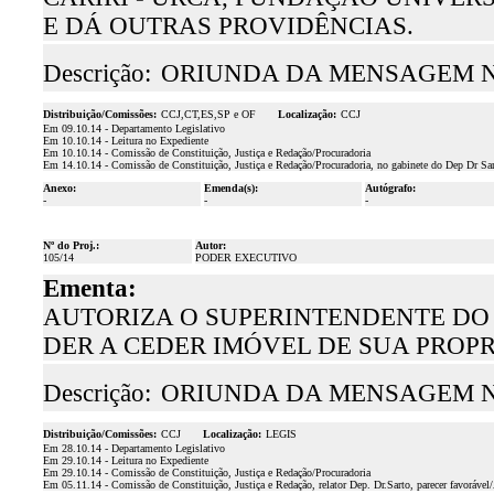
E DÁ OUTRAS PROVIDÊNCIAS.
Descrição:
ORIUNDA DA MENSAGEM N.
Distribuição/Comissões:
CCJ,CT,ES,SP e OF
Localização:
CCJ
Em 09.10.14 - Departamento Legislativo
Em 10.10.14 - Leitura no Expediente
Em 10.10.14 - Comissão de Constituição, Justiça e Redação/Procuradoria
Em 14.10.14 - Comissão de Constituição, Justiça e Redação/Procuradoria, no gabinete do Dep Dr Sart
Anexo:
Emenda(s):
Autógrafo:
-
-
-
Nº do Proj.:
Autor:
105/14
PODER EXECUTIVO
Ementa:
AUTORIZA O SUPERINTENDENTE DO
DER A CEDER IMÓVEL DE SUA PROP
Descrição:
ORIUNDA DA MENSAGEM N.
Distribuição/Comissões:
CCJ
Localização:
LEGIS
Em 28.10.14 - Departamento Legislativo
Em 29.10.14 - Leitura no Expediente
Em 29.10.14 - Comissão de Constituição, Justiça e Redação/Procuradoria
Em 05.11.14 - Comissão de Constituição, Justiça e Redação, relator Dep. Dr.Sarto, parecer favoráve