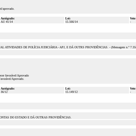
el/aprovado.
Autógrafo:
Lei:
Veto
AU 41/14
15.566/14
-
VIDADES DE POLÍCIA JUDICIÁRIA - APJ, E DÁ OUTRS PROVIDÊNCIAS. - (Mensagem n.º 7.35
ecer favorável/Aprovado
Favorável/Aprovado.
Autógrafo:
Lei:
Veto
36/12
15.149/12
-
ONTAS DO ESTADO E DÁ OUTRAS PROVIDÊNCIAS.