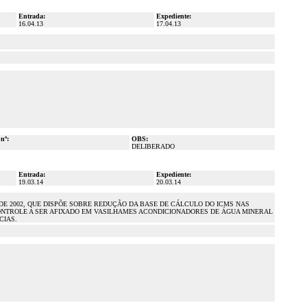
Entrada:
Expediente:
16.04.13
17.04.13
 nº:
OBS:
DELIBERADO
Entrada:
Expediente:
19.03.14
20.03.14
HO DE 2002, QUE DISPÕE SOBRE REDUÇÃO DA BASE DE CÁLCULO DO ICMS NAS
 CONTROLE A SER AFIXADO EM VASILHAMES ACONDICIONADORES DE ÁGUA MINERAL
CIAS.