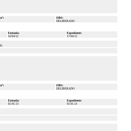
 nº:
OBS:
DELIBERADO
Entrada:
Expediente:
16/04/12
17/04/12
8)
 nº:
OBS:
DELIBERADO
Entrada:
Expediente:
02.05.13
03.05.13