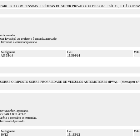
ARCERIA COM PESSOAS JURÍDICAS DO SETOR PRIVADO OU PESSOAS FISÍCAS, E DÁ OUTRA
vel/aprovado.
cer favorável ao projeto e à emenda/aprovado.
r favorável à emenda/aprovado.
Autógrafo:
Lei:
Veto
AU 35/14
15.586/14
-
 SOBRE O IMPOSTO SOBRE PROPRIEDADE DE VEÍCULOS AUTOMOTORES (IPVA). - (Mensagem n.º 7
er favorável/aprovado.
PRAZO PARA RELATAR
téria e contrário as emendas.
 favorável/Aprovado
Autógrafo:
Lei:
Veto
80/12
15.193/12
-