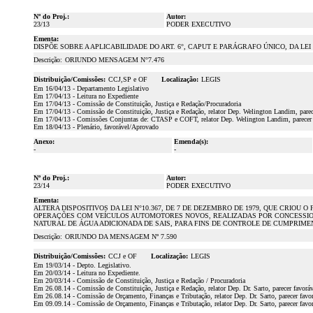
Nº do Proj.:
Autor:
23/13
PODER EXECUTIVO
Ementa:
DISPÕE SOBRE A APLICABILIDADE DO ART. 6°, CAPUT E PARÁGRAFO ÚNICO, DA LEI 
Descrição:
ORIUNDO MENSAGEM N°7.476
Distribuição/Comissões:
CCJ,SP e OF
Localização:
LEGIS
Em 16/04/13 - Departamento Legislativo
Em 17/04/13 - Leitura no Expediente
Em 17/04/13 - Comissão de Constituição, Justiça e Redação/Procuradoria
Em 17/04/13 - Comissão de Constituição, Justiça e Redação, relator Dep. Welington Landim, parec
Em 17/04/13 - Comissões Conjuntas de: CTASP e COFT, relator Dep. Welington Landim, parecer 
Em 18/04/13 - Plenário, favorável/Aprovado
Anexo:
Emenda(s):
-
-
Nº do Proj.:
Autor:
23/14
PODER EXECUTIVO
Ementa:
ALTERA DISPOSITIVOS DA LEI N°10.367, DE 7 DE DEZEMBRO DE 1979, QUE CRIOU 
OPERAÇÕES COM VEÍCULOS AUTOMOTORES NOVOS, REALIZADAS POR CONCESSIONÁRI
NATURAL DE ÁGUA ADICIONADA DE SAIS, PARA FINS DE CONTROLE DE CUMPRIME
Descrição:
ORIUNDO DA MENSAGEM Nº 7.590
Distribuição/Comissões:
CCJ e OF
Localização:
LEGIS
Em 19/03/14 - Depto. Legislativo.
Em 20/03/14 - Leitura no Expediente.
Em 20/03/14 - Comissão de Constituição, Justiça e Redação / Procuradoria
Em 26.08.14 - Comissão de Constituição, Justiça e Redação, relator Dep. Dr. Sarto, parecer favorá
Em 26.08.14 - Comissão de Orçamento, Finanças e Tributação, relator Dep. Dr. Sarto, p
Em 09.09.14 - Comissão de Orçamento, Finanças e Tributação, relator Dep. Dr. Sarto, parecer fav