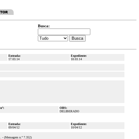
Busca:
Entrada:
Expediente:
17.03.14
18.03.14
 nº:
OBS:
DELIBERADO
Entrada:
Expediente:
09/04/12
10/04/12
(Mensagem n.º 7.352)