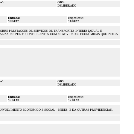
 nº:
OBS:
DELIBERADO
Entrada:
Expediente:
10/04/12
11/04/12
 SOBRE PRESTAÇÕES DE SERVIÇOS DE TRANSPORTES INTERESTADUAL E
REALIZADAS PELOS CONTRIBUINTES COM AS ATIVIDADES ECONÒMICAS QUE INDICA
 nº:
OBS:
DELIBERADO
Entrada:
Expediente:
16.04.13
17.04.13
ESENVOLVIMENTO ECONÔMICO E SOCIAL - BNDES, E DÁ OUTRAS PROVIDÊNCIAS.