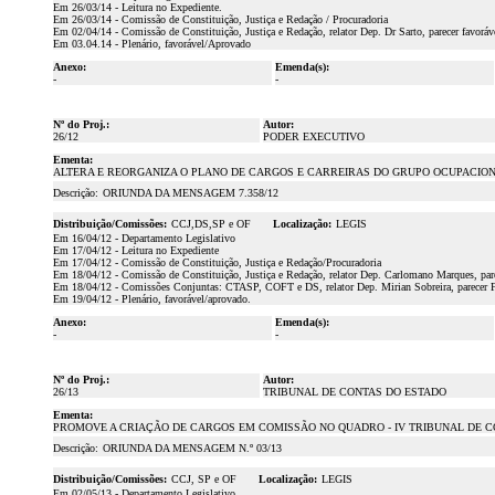
Em 26/03/14 - Leitura no Expediente.
Em 26/03/14 - Comissão de Constituição, Justiça e Redação / Procuradoria
Em 02/04/14 - Comissão de Constituição, Justiça e Redação, relator Dep. Dr Sarto, parecer favoráv
Em 03.04.14 - Plenário, favorável/Aprovado
Anexo:
Emenda(s):
-
-
Nº do Proj.:
Autor:
26/12
PODER EXECUTIVO
Ementa:
ALTERA E REORGANIZA O PLANO DE CARGOS E CARREIRAS DO GRUPO OCUPACIONAL ATI
Descrição:
ORIUNDA DA MENSAGEM 7.358/12
Distribuição/Comissões:
CCJ,DS,SP e OF
Localização:
LEGIS
Em 16/04/12 - Departamento Legislativo
Em 17/04/12 - Leitura no Expediente
Em 17/04/12 - Comissão de Constituição, Justiça e Redação/Procuradoria
Em 18/04/12 - Comissão de Constituição, Justiça e Redação, relator Dep. Carlomano Marques, par
Em 18/04/12 - Comissões Conjuntas: CTASP, COFT e DS, relator Dep. Mirian Sobreira, parecer 
Em 19/04/12 - Plenário, favorável/aprovado.
Anexo:
Emenda(s):
-
-
Nº do Proj.:
Autor:
26/13
TRIBUNAL DE CONTAS DO ESTADO
Ementa:
PROMOVE A CRIAÇÃO DE CARGOS EM COMISSÃO NO QUADRO - IV TRIBUNAL DE C
Descrição:
ORIUNDA DA MENSAGEM N.º 03/13
Distribuição/Comissões:
CCJ, SP e OF
Localização:
LEGIS
Em 02/05/13 - Departamento Legislativo