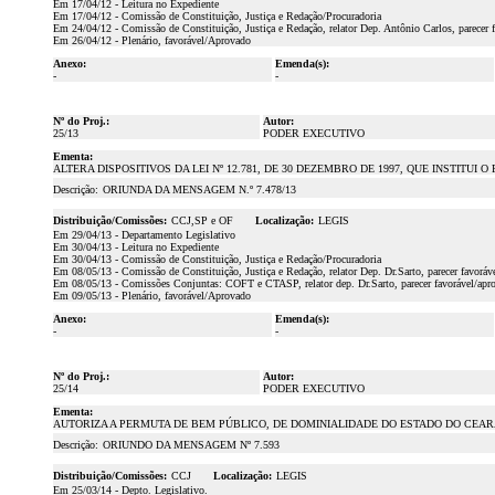
Em 17/04/12 - Leitura no Expediente
Em 17/04/12 - Comissão de Constituição, Justiça e Redação/Procuradoria
Em 24/04/12 - Comissão de Constituição, Justiça e Redação, relator Dep. Antônio Carlos, parecer 
Em 26/04/12 - Plenário, favorável/Aprovado
Anexo:
Emenda(s):
-
-
Nº do Proj.:
Autor:
25/13
PODER EXECUTIVO
Ementa:
ALTERA DISPOSITIVOS DA LEI Nº 12.781, DE 30 DEZEMBRO DE 1997, QUE INSTIT
Descrição:
ORIUNDA DA MENSAGEM N.º 7.478/13
Distribuição/Comissões:
CCJ,SP e OF
Localização:
LEGIS
Em 29/04/13 - Departamento Legislativo
Em 30/04/13 - Leitura no Expediente
Em 30/04/13 - Comissão de Constituição, Justiça e Redação/Procuradoria
Em 08/05/13 - Comissão de Constituição, Justiça e Redação, relator Dep. Dr.Sarto, parecer favoráv
Em 08/05/13 - Comissões Conjuntas: COFT e CTASP, relator dep. Dr.Sarto, parecer favorável/apr
Em 09/05/13 - Plenário, favorável/Aprovado
Anexo:
Emenda(s):
-
-
Nº do Proj.:
Autor:
25/14
PODER EXECUTIVO
Ementa:
AUTORIZA A PERMUTA DE BEM PÚBLICO, DE DOMINIALIDADE DO ESTADO DO CEAR
Descrição:
ORIUNDO DA MENSAGEM Nº 7.593
Distribuição/Comissões:
CCJ
Localização:
LEGIS
Em 25/03/14 - Depto. Legislativo.