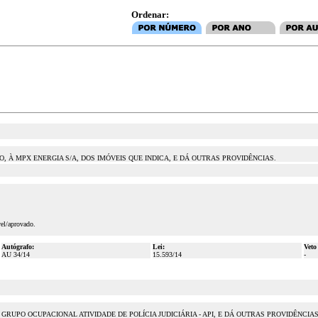
Ordenar:
 À MPX ENERGIA S/A, DOS IMÓVEIS QUE INDICA, E DÁ OUTRAS PROVIDÊNCIAS.
vel/aprovado.
Autógrafo:
Lei:
Veto
AU 34/14
15.593/14
-
UPO OCUPACIONAL ATIVIDADE DE POLÍCIA JUDICIÁRIA - API, E DÁ OUTRAS PROVIDÊNCIAS. - 