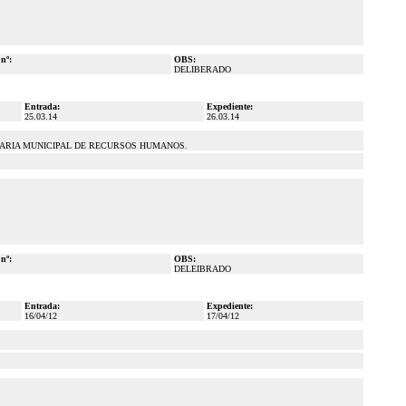
 nº:
OBS:
DELIBERADO
Entrada:
Expediente:
25.03.14
26.03.14
ETARIA MUNICIPAL DE RECURSOS HUMANOS.
 nº:
OBS:
DELEIBRADO
Entrada:
Expediente:
16/04/12
17/04/12