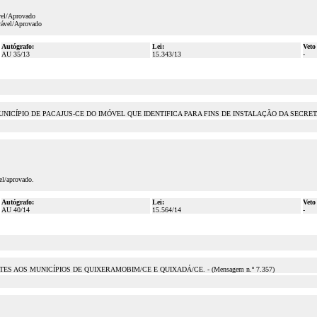
vel/Aprovado
orável/Aprovado
Autógrafo:
Lei:
Veto
AU 35/13
15.343/13
-
NICÍPIO DE PACAJUS-CE DO IMÓVEL QUE IDENTIFICA PARA FINS DE INSTALAÇÃO DA SECR
el/aprovado.
Autógrafo:
Lei:
Veto
AU 40/14
15.564/14
-
 AOS MUNICÍPIOS DE QUIXERAMOBIM/CE E QUIXADÁ/CE. - (Mensagem n.º 7.357)