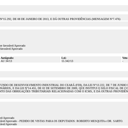
N°15.292, DE 08 DE JANEIRO DE 2013, E DÁ OUTRAS PROVIDÊNCIAS.(MENSAGEM N°7.476)
er favorável/Aprovado
favorável/Aprovado
Autógrafo:
Lei:
Veto
AU 34/13
15.342/13
-
O FUNDO DE DESENVOLVIMENTO INDUSTRIAL DO CEARÁ (FDI), DA LEI N°13.222, DE 7 DE JUN
OS, E DA LEI N°14.455, DE 02 DE SETEMBRO DE 2009, QUE INSTITUI O SELO FISCAL DE
NTO DAS OBRIGAÇÕES TRIBUTARIAIS RELACIONADAS COM O ICMS, E DÁ OUTRAS PROVIDÊN
vel/Aprovado
arecer favorável/Aprovado - PEDIDO DE VISTAS PARA OS DEPUTADOS: ROBERTO MESQUITA e DR. SARTO.
orável/Aprovado