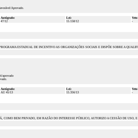
favorável/Aprovado.
Autógrafo:
Lei:
Veto
47/12
15.158/12
-
UI O PROGRAMA ESTADUAL DE INCENTIVO AS ORGANIZAÇÕES SOCIAIS E DISPÕE SOBRE A QUAL
el/aprovado
ovado.
Autógrafo:
Lei:
Veto
AU 45/13
15.356/13
-
Á, COMO BEM PRIVADO, EM RAZÃO DO INTERESSE PÚBLICO, AUTORIZO A CESSÃO DE USO, E