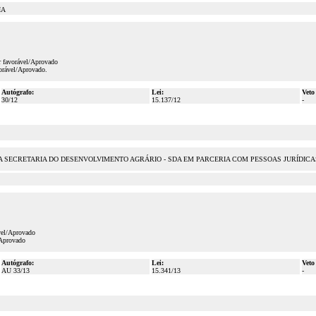
IA
r favorável/Aprovado
orável/Aprovado.
Autógrafo:
Lei:
Veto
30/12
15.137/12
-
ECRETARIA DO DESENVOLVIMENTO AGRÁRIO - SDA EM PARCERIA COM PESSOAS JURÍDICAS 
vel/Aprovado
/Aprovado
Autógrafo:
Lei:
Veto
AU 33/13
15.341/13
-