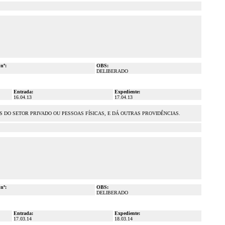
 nº:
OBS:
DELIBERADO
Entrada:
Expediente:
16.04.13
17.04.13
DO SETOR PRIVADO OU PESSOAS FÍSICAS, E DÁ OUTRAS PROVIDÊNCIAS.
 nº:
OBS:
DELIBERADO
Entrada:
Expediente:
17.03.14
18.03.14