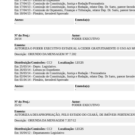
Em 17/04/13 - Leitura no Expediente
Em 17/04/13 - Comissão de Constituição, Justiça e Redação/Procuradoria
Em 17/04/13 - Comissão de Constituição, Justiça e Redação, relator Dep. Dr. Sarto, parecer favorá
Em 17/04/13 - Comissão de Orçamento, Finanças e Tributação, relator Dep. Dr. Sarto, parecer fav
Em 18/04/13 - Plenário, favorável/Aprovado
Anexo:
Emenda(s):
-
-
Nº do Proj.:
Autor:
24/14
PODER EXECUTIVO
Ementa:
AUTORIZA O PODER EXECUTIVO ESTADUAL A CEDER GRATUITAMENTE O USO AO MU
Descrição:
ORIUNDO DA MENSAGEM Nº 7.592
Distribuição/Comissões:
CCJ
Localização:
LEGIS
Em 25/03/14 - Depto. Legislativo.
Em 26/03/14 - Leitura no Expediente.
Em 26/03/14 - Comissão de Constituição, Justiça e Redação / Procuradoria
Em 02/04/14 - Comissão de Constituição, Justiça e Redação, relator Dep. Dr Sarto, parecer favoráv
Em 03.04.14 - Plenário, favorável/Aprovado
Anexo:
Emenda(s):
-
-
Nº do Proj.:
Autor:
25/12
PODER EXECUTIVO
Ementa:
AUTORIZA A DESAPROPRIAÇÃO, PELO ESTADO DO CEARÁ, DE IMÓVEIS PERTENCENTES
Descrição:
ORIUNDA DA MENSAGEM 7.357/12
Distribuição/Comissões:
CCJ
Localização:
LEGIS
Em 16/04/12 - Departamento Legislativo