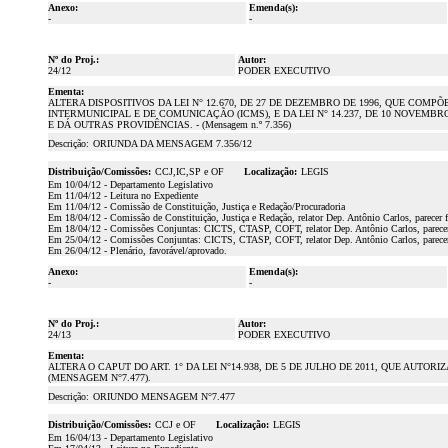
Anexo:
Emenda(s):
-
-
Nº do Proj.:
Autor:
24/12
PODER EXECUTIVO
Ementa:
ALTERA DISPOSITIVOS DA LEI N° 12.670, DE 27 DE DEZEMBRO DE 1996, QUE C
INTERMUNICIPAL E DE COMUNICAÇÃO (ICMS), E DA LEI N° 14.237, DE 10 NOVEM
E DÁ OUTRAS PROVIDÊNCIAS. - (Mensagem n.º 7.356)
Descrição:
ORIUNDA DA MENSAGEM 7.356/12
Distribuição/Comissões:
CCJ,IC,SP e OF
Localização:
LEGIS
Em 10/04/12 - Departamento Legislativo
Em 11/04/12 - Leitura no Expediente
Em 11/04/12 - Comissão de Constituição, Justiça e Redação/Procuradoria
Em 18/04/12 - Comissão de Constituição, Justiça e Redação, relator Dep. Antônio Carlos, parecer 
Em 18/04/12 - Comissões Conjuntas: CICTS, CTASP, COFT, relator Dep. Antônio Carlos, parecer 
Em 25/04/12 - Comissões Conjuntas: CICTS, CTASP, COFT, relator Dep. Antônio Carlos, parece
Em 26/04/12 - Plenário, favorável/aprovado.
Anexo:
Emenda(s):
-
-
Nº do Proj.:
Autor:
24/13
PODER EXECUTIVO
Ementa:
ALTERA O CAPUT DO ART. 1° DA LEI N°14.938, DE 5 DE JULHO DE 2011, QUE A
(MENSAGEM N°7.477).
Descrição:
ORIUNDO MENSAGEM N°7.477
Distribuição/Comissões:
CCJ e OF
Localização:
LEGIS
Em 16/04/13 - Departamento Legislativo