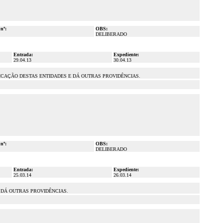
 nº:
OBS:
DELIBERADO
Entrada:
Expediente:
29.04.13
30.04.13
IFICAÇÃO DESTAS ENTIDADES E DÁ OUTRAS PROVIDÊNCIAS.
 nº:
OBS:
DELIBERADO
Entrada:
Expediente:
25.03.14
26.03.14
 DÁ OUTRAS PROVIDÊNCIAS.