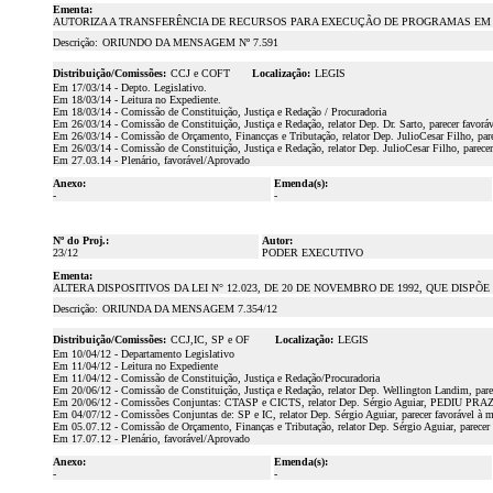
Ementa:
AUTORIZA A TRANSFERÊNCIA DE RECURSOS PARA EXECUÇÃO DE PROGRAMAS EM P
Descrição:
ORIUNDO DA MENSAGEM Nº 7.591
Distribuição/Comissões:
CCJ e COFT
Localização:
LEGIS
Em 17/03/14 - Depto. Legislativo.
Em 18/03/14 - Leitura no Expediente.
Em 18/03/14 - Comissão de Constituição, Justiça e Redação / Procuradoria
Em 26/03/14 - Comissão de Constituição, Justiça e Redação, relator Dep. Dr. Sarto, parecer favorá
Em 26/03/14 - Comissão de Orçamento, Financças e Tributação, relator Dep. JulioCesar Filho, pare
Em 26/03/14 - Comissão de Constituição, Justiça e Redação, relator Dep. JulioCesar Filho, parece
Em 27.03.14 - Plenário, favorável/Aprovado
Anexo:
Emenda(s):
-
-
Nº do Proj.:
Autor:
23/12
PODER EXECUTIVO
Ementa:
ALTERA DISPOSITIVOS DA LEI N° 12.023, DE 20 DE NOVEMBRO DE 1992, QUE DISPÕE
Descrição:
ORIUNDA DA MENSAGEM 7.354/12
Distribuição/Comissões:
CCJ,IC, SP e OF
Localização:
LEGIS
Em 10/04/12 - Departamento Legislativo
Em 11/04/12 - Leitura no Expediente
Em 11/04/12 - Comissão de Constituição, Justiça e Redação/Procuradoria
Em 20/06/12 - Comissão de Constituição, Justiça e Redação, relator Dep. Wellington Landim, parec
Em 20/06/12 - Comissões Conjuntas: CTASP e CICTS, relator Dep. Sérgio Aguiar, PEDIU 
Em 04/07/12 - Comissões Conjuntas de: SP e IC, relator Dep. Sérgio Aguiar, parecer favorável à ma
Em 05.07.12 - Comissão de Orçamento, Finanças e Tributação, relator Dep. Sérgio Aguiar, parecer
Em 17.07.12 - Plenário, favorável/Aprovado
Anexo:
Emenda(s):
-
-