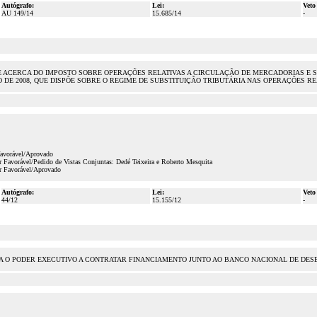
Autógrafo:
Lei:
Veto
AU 149/14
15.685/14
-
OMPÕE ACERCA DO IMPOSTO SOBRE OPERAÇÕES RELATIVAS A CIRCULAÇÃO DE MERCADORIAS E
BRO DE 2008, QUE DISPÕE SOBRE O REGIME DE SUBSTITUIÇÃO TRIBUTÁRIA NAS OPERAÇÕES 
favorável/Aprovado
Favorável/Pedido de Vistas Conjuntas: Dedé Teixeira e Roberto Mesquita
r Favorável/Aprovado
Autógrafo:
Lei:
Veto
44/12
15.155/12
-
UTORIZA O PODER EXECUTIVO A CONTRATAR FINANCIAMENTO JUNTO AO BANCO NACIONAL DE D