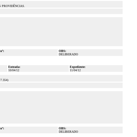
S PROVIDÊNCIAS.
 nº:
OBS:
DELIBERADO
Entrada:
Expediente:
10/04/12
11/04/12
.354)
 nº:
OBS:
DELIBERADO