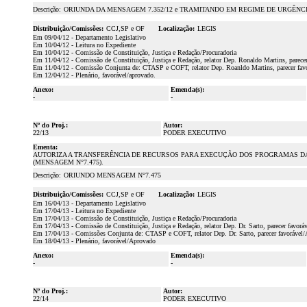
Descrição:
ORIUNDA DA MENSAGEM 7.352/12 e TRAMITANDO EM REGIME DE URGÊNC
Distribuição/Comissões:
CCJ,SP e OF
Localização:
LEGIS
Em 09/04/12 - Departamento Legislativo
Em 10/04/12 - Leitura no Expediente
Em 10/04/12 - Comissão de Constituição, Justiça e Redação/Procuradoria
Em 11/04/12 - Comissão de Constituição, Justiça e Redação, relator Dep. Ronaldo Martins, parece
Em 11/04/12 - Comissão Conjunta de: CTASP e COFT, relator Dep. Roanldo Martins, parecer fav
Em 12/04/12 - Plenário, favorável/aprovado.
Anexo:
Emenda(s):
-
-
Nº do Proj.:
Autor:
22/13
PODER EXECUTIVO
Ementa:
AUTORIZA A TRANSFERÊNCIA DE RECURSOS PARA EXECUÇÃO DOS PROGRAMAS DA S
(MENSAGEM N°7.475).
Descrição:
ORIUNDO MENSAGEM N°7.475
Distribuição/Comissões:
CCJ,SP e OF
Localização:
LEGIS
Em 16/04/13 - Departamento Legislativo
Em 17/04/13 - Leitura no Expediente
Em 17/04/13 - Comissão de Constituição, Justiça e Redação/Procuradoria
Em 17/04/13 - Comissão de Constituição, Justiça e Redação, relator Dep. Dr. Sarto, parecer favorá
Em 17/04/13 - Comissões Conjunta de: CTASP e COFT, relator Dep. Dr. Sarto, parecer favorável
Em 18/04/13 - Plenário, favorável/Aprovado
Anexo:
Emenda(s):
-
-
Nº do Proj.:
Autor:
22/14
PODER EXECUTIVO