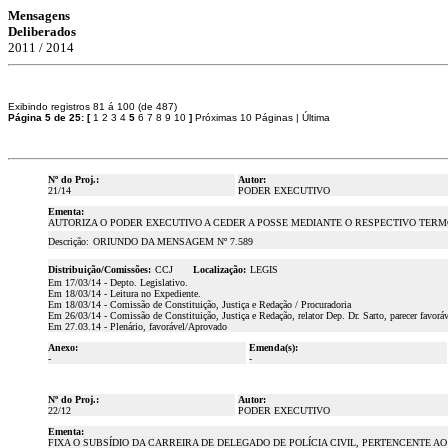
Mensagens
Deliberados
2011 / 2014
Exibindo registros 81 á 100 (de 487)
Página 5 de 25:
[
1
2
3
4
5
6
7
8
9
10
]
Próximas 10 Páginas
|
Última
Nº do Proj.:
Autor:
21/14
PODER EXECUTIVO
Ementa:
AUTORIZA O PODER EXECUTIVO A CEDER A POSSE MEDIANTE O RESPECTIVO TERMO,
Descrição:
ORIUNDO DA MENSAGEM Nº 7.589
Distribuição/Comissões:
CCJ
Localização:
LEGIS
Em 17/03/14 - Depto. Legislativo.
Em 18/03/14 - Leitura no Expediente.
Em 18/03/14 - Comissão de Constituição, Justiça e Redação / Procuradoria
Em 26/03/14 - Comissão de Constituição, Justiça e Redação, relator Dep. Dr. Sarto, parecer favorá
Em 27.03.14 - Plenário, favorável/Aprovado
Anexo:
Emenda(s):
-
-
Nº do Proj.:
Autor:
22/12
PODER EXECUTIVO
Ementa:
FIXA O SUBSÍDIO DA CARREIRA DE DELEGADO DE POLÍCIA CIVIL, PERTENCENTE AO GR