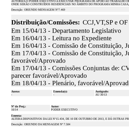
AUTORIZA O PODER EXECUTIVO A EXECUTAR PROGRAMA DE APOIO AO TRABALHO DE R
ONDE SERÃO CONSTRUÍDOS RESIDENCIAIS NO ÂMBITO DO PROGRAMA MINHA CASA, M
Descrição:
ORIUNDO MENSAGEM N°7.469
Distribuição/Comissões:
CCJ,VT,SP e OF
Em 15/04/13 - Departamento Legislativo
Em 16/04/13 - Leitura no Expediente
Em 16/04/13 - Comissão de Constituição, J
Em 17/04/13 - Comissão de Constituição, Jus
favorável/Aprovado
Em 17/04/13 - Comissões Conjuntas de: C
parecer favorável/Aprovado
Em 18/04/13 - Plenário, favorável/Aprova
Anexo:
Emenda(s):
Autógrafo:
-
-
AU 30/13
Nº do Proj.:
Autor:
16/14
PODER EXECUTIVO
Ementa:
ALTERA DISPOSITIVOS DA LEI N°15.434, DE 10 DE OUTUBRO DE 2013, E DÁ OUTRAS P
Descrição:
ORIUNDO DA MENSAGEM Nº 7.584