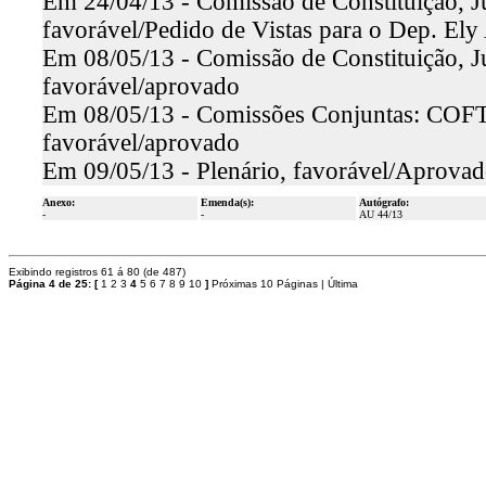
Em 24/04/13 - Comissão de Constituição, Jus
favorável/Pedido de Vistas para o Dep. Ely
Em 08/05/13 - Comissão de Constituição, Jus
favorável/aprovado
Em 08/05/13 - Comissões Conjuntas: COFT 
favorável/aprovado
Em 09/05/13 - Plenário, favorável/Aprova
Anexo:
Emenda(s):
Autógrafo:
-
-
AU 44/13
Exibindo registros 61 á 80 (de 487)
Página 4 de 25:
[
1
2
3
4
5
6
7
8
9
10
]
Próximas 10 Páginas
|
Última