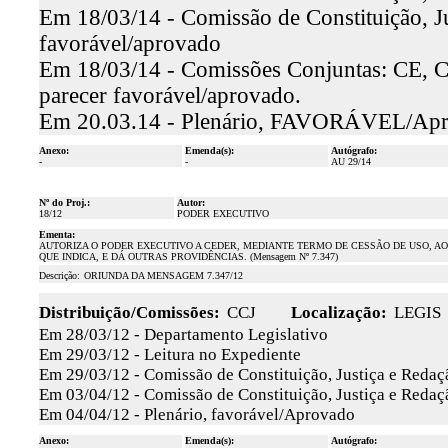
Em 18/03/14 - Comissão de Constituição, Jus
favorável/aprovado
Em 18/03/14 - Comissões Conjuntas: CE, C
parecer favorável/aprovado.
Em 20.03.14 - Plenário, FAVORÁVEL/Ap
Anexo:
Emenda(s):
Autógrafo:
-
-
AU 29/14
Nº do Proj.:
Autor:
18/12
PODER EXECUTIVO
Ementa:
AUTORIZA O PODER EXECUTIVO A CEDER, MEDIANTE TERMO DE CESSÃO DE USO, AO 
QUE INDICA, E DÁ OUTRAS PROVIDÊNCIAS. (Mensagem Nº 7.347)
Descrição:
ORIUNDA DA MENSAGEM 7.347/12
Distribuição/Comissões:
CCJ
Localização:
LEGIS
Em 28/03/12 - Departamento Legislativo
Em 29/03/12 - Leitura no Expediente
Em 29/03/12 - Comissão de Constituição, Justiça e Redaç
Em 03/04/12 - Comissão de Constituição, Justiça e Redaçã
Em 04/04/12 - Plenário, favorável/Aprovado
Anexo:
Emenda(s):
Autógrafo: