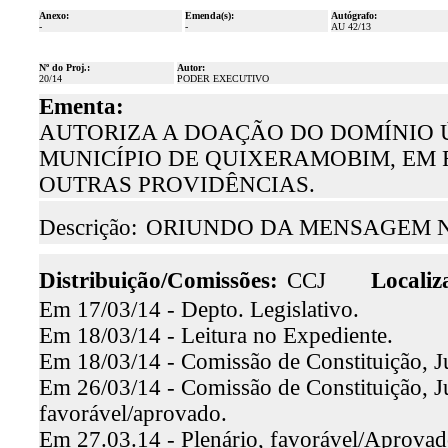
Anexo:
Emenda(s):
Autógrafo:
-
-
AU 42/13
Nº do Proj.:
Autor:
20/14
PODER EXECUTIVO
Ementa:
AUTORIZA A DOAÇÃO DO DOMÍNIO Ú
MUNICÍPIO DE QUIXERAMOBIM, EM R
OUTRAS PROVIDÊNCIAS.
Descrição:
ORIUNDO DA MENSAGEM Nº
Distribuição/Comissões:
CCJ
Localiz
Em 17/03/14 - Depto. Legislativo.
Em 18/03/14 - Leitura no Expediente.
Em 18/03/14 - Comissão de Constituição, Ju
Em 26/03/14 - Comissão de Constituição, Jus
favorável/aprovado.
Em 27.03.14 - Plenário, favorável/Aprova