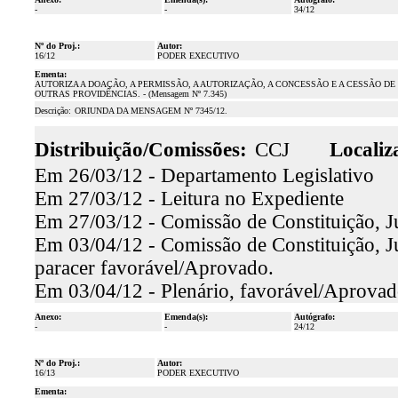
-
-
34/12
Nº do Proj.:
Autor:
16/12
PODER EXECUTIVO
Ementa:
AUTORIZA A DOAÇÃO, A PERMISSÃO, A AUTORIZAÇÃO, A CONCESSÃO E A CESSÃO DE
OUTRAS PROVIDÊNCIAS. - (Mensagem Nº 7.345)
Descrição:
ORIUNDA DA MENSAGEM Nº 7345/12.
Distribuição/Comissões:
CCJ
Localiz
Em 26/03/12 - Departamento Legislativo
Em 27/03/12 - Leitura no Expediente
Em 27/03/12 - Comissão de Constituição, J
Em 03/04/12 - Comissão de Constituição, Jus
paracer favorável/Aprovado.
Em 03/04/12 - Plenário, favorável/Aprova
Anexo:
Emenda(s):
Autógrafo:
-
-
24/12
Nº do Proj.:
Autor:
16/13
PODER EXECUTIVO
Ementa: