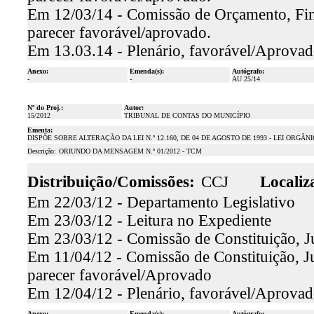
Em 12/03/14 - Comissão de Orçamento, Finan
parecer favorável/aprovado.
Em 13.03.14 - Plenário, favorável/Aprova
Anexo:
Emenda(s):
Autógrafo:
-
-
AU 25/14
Nº do Proj.:
Autor:
15/2012
TRIBUNAL DE CONTAS DO MUNICÍPIO
Ementa:
DISPÕE SOBRE ALTERAÇÃO DA LEI N.º 12.160, DE 04 DE AGOSTO DE 1993 - LEI ORGÂ
Descrição:
ORIUNDO DA MENSAGEM N.º 01/2012 - TCM
Distribuição/Comissões:
CCJ
Localiz
Em 22/03/12 - Departamento Legislativo
Em 23/03/12 - Leitura no Expediente
Em 23/03/12 - Comissão de Constituição, J
Em 11/04/12 - Comissão de Constituição, Ju
parecer favorável/Aprovado
Em 12/04/12 - Plenário, favorável/Aprova
Anexo:
Emenda(s):
Autógrafo: