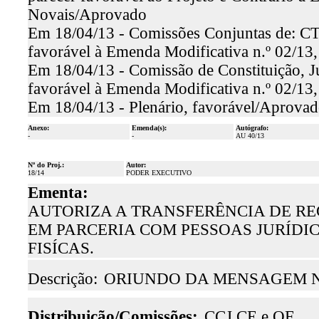
Novais/Aprovado
Em 18/04/13 - Comissões Conjuntas de: CTA
favorável à Emenda Modificativa n.º 02/13
Em 18/04/13 - Comissão de Constituição, Jus
favorável à Emenda Modificativa n.º 02/13
Em 18/04/13 - Plenário, favorável/Aprova
Anexo:
Emenda(s):
Autógrafo:
-
-
AU 40/13
Nº do Proj.:
Autor:
18/14
PODER EXECUTIVO
Ementa:
AUTORIZA A TRANSFERÊNCIA DE R
EM PARCERIA COM PESSOAS JURÍDI
FISÍCAS.
Descrição:
ORIUNDO DA MENSAGEM Nº
Distribuição/Comissões:
CCJ,CE e OF