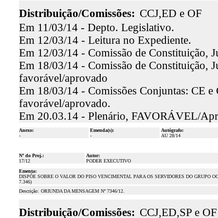
Distribuição/Comissões:
CCJ,ED e OF
Em 11/03/14 - Depto. Legislativo.
Em 12/03/14 - Leitura no Expediente.
Em 12/03/14 - Comissão de Constituição, Ju
Em 18/03/14 - Comissão de Constituição, Jus
favorável/aprovado
Em 18/03/14 - Comissões Conjuntas: CE e C
favorável/aprovado.
Em 20.03.14 - Plenário, FAVORÁVEL/Ap
Anexo:
Emenda(s):
Autógrafo:
-
-
AU 28/14
Nº do Proj.:
Autor:
17/12
PODER EXECUTIVO
Ementa:
DISPÕE SOBRE O VALOR DO PISO VENCIMENTAL PARA OS SERVIDORES DO GRUPO OCU
7.346)
Descrição:
ORIUNDA DA MENSAGEM Nº 7346/12.
Distribuição/Comissões:
CCJ,ED,SP e OF