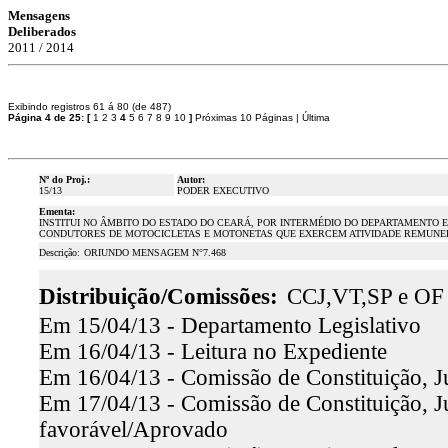
Mensagens
Deliberados
2011 / 2014
Exibindo registros 61 á 80 (de 487)
Página 4 de 25:
[
1
2
3
4
5
6
7
8
9
10
]
Próximas 10 Páginas
|
Última
Nº do Proj.:
Autor:
15/13
PODER EXECUTIVO
Ementa:
INSTITUI NO ÂMBITO DO ESTADO DO CEARÁ, POR INTERMÉDIO DO DEPARTAMENTO E
CONDUTORES DE MOTOCICLETAS E MOTONETAS QUE EXERCEM ATIVIDADE REMUNERA
Descrição:
ORIUNDO MENSAGEM N°7.468
Distribuição/Comissões:
CCJ,VT,SP e OF
Em 15/04/13 - Departamento Legislativo
Em 16/04/13 - Leitura no Expediente
Em 16/04/13 - Comissão de Constituição, J
Em 17/04/13 - Comissão de Constituição, Jus
favorável/Aprovado