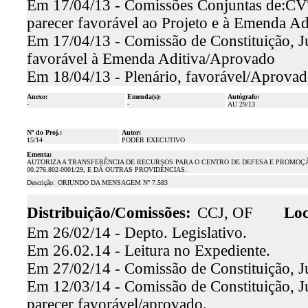
Em 17/04/13 - Comissões Conjuntas de:CV
parecer favorável ao Projeto e à Emenda A
Em 17/04/13 - Comissão de Constituição, Jus
favorável à Emenda Aditiva/Aprovado
Em 18/04/13 - Plenário, favorável/Aprova
Anexo:
Emenda(s):
Autógrafo:
-
-
AU 29/13
Nº do Proj.:
Autor:
15/14
PODER EXECUTIVO
Ementa:
AUTORIZA A TRANSFERÊNCIA DE RECURSOS PARA O CENTRO DE DEFESA E PROMOÇÃO
00.276.802-0001/29, E DÁ OUTRAS PROVIDÊNCIAS.
Descrição:
ORIUNDO DA MENSAGEM Nº 7.583
Distribuição/Comissões:
CCJ, OF
Loc
Em 26/02/14 - Depto. Legislativo.
Em 26.02.14 - Leitura no Expediente.
Em 27/02/14 - Comissão de Constituição, Ju
Em 12/03/14 - Comissão de Constituição, Jus
parecer favorável/aprovado.