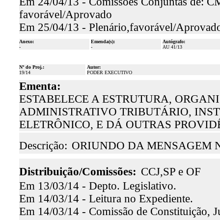
Em 24/04/13 - Comissões Conjuntas de: C
favorável/Aprovado
Em 25/04/13 - Plenário,favorável/Aprovad
Anexo:
Emenda(s):
Autógrafo:
-
-
AU 41/13
Nº do Proj.:
Autor:
19/14
PODER EXECUTIVO
Ementa:
ESTABELECE A ESTRUTURA, ORGAN
ADMINISTRATIVO TRIBUTÁRIO, INST
ELETRÔNICO, E DÁ OUTRAS PROVID
Descrição:
ORIUNDO DA MENSAGEM Nº
Distribuição/Comissões:
CCJ,SP e OF
Em 13/03/14 - Depto. Legislativo.
Em 14/03/14 - Leitura no Expediente.
Em 14/03/14 - Comissão de Constituição, Ju