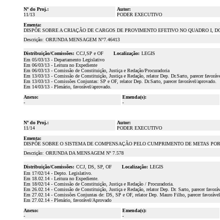
Nº do Proj.:
Autor:
11/13
PODER EXECUTIVO
Ementa:
DISPÕE SOBRE A CRIAÇÃO DE CARGOS DE PROVIMENTO EFETIVO NO QUADRO I, DO
Descrição:
ORIUNDA MENSAGEM N°7.46413
Distribuição/Comissões:
CCJ,SP e OF
Localização:
LEGIS
Em 05/03/13 - Departamento Legislativo
Em 06/03/13 - Leitura no Expediente
Em 06/03/13 - Comissão de Constituição, Justiça e Redação/Procuradoria
Em 13/03/13 - Comissão de Constituição, Justiça e Redação, relator Dep. Dr.Sarto, parecer favoráv
Em 13/03/13 - Comissões Conjuntas: SP e OF, relator Dep. Dr.Sarto, parecer favorável/aprovado.
Em 14/03/13 - Plenário, favorável/aprovado.
Anexo:
Emenda(s):
-
-
Nº do Proj.:
Autor:
11/14
PODER EXECUTIVO
Ementa:
DISPÕE SOBRE O SISTEMA DE COMPENSAÇÃO PELO CUMPRIMENTO DE METAS POR 
Descrição:
ORIUNDA DA MENSAGEM Nº 7.578
Distribuição/Comissões:
CCJ, DS, SP, OF
Localização:
LEGIS
Em 17/02/14 - Depto. Legislativo.
Em 18.02.14 - Leitura no Expediente.
Em 18/02/14 - Comissão de Constituição, Justiça e Redação / Procuradoria.
Em 26.02.14 - Comissão de Constituição, Justiça e Redação, relator Dep. Dr. Sarto, parecer favorá
Em 27.02.14 - Comissões Conjuntas de: DS, SP e OF, relator Dep. Mauro Filho, parecer favorá
Em 27.02.14 - Plenário, favorável/Aprovado
Anexo:
Emenda(s):
-
-