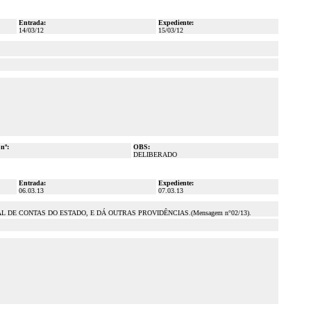
Entrada:
Expediente:
14/03/12
15/03/12
 nº:
OBS:
DELIBERADO
Entrada:
Expediente:
06.03.13
07.03.13
 DE CONTAS DO ESTADO, E DÁ OUTRAS PROVIDÊNCIAS.(Mensagem n°02/13).