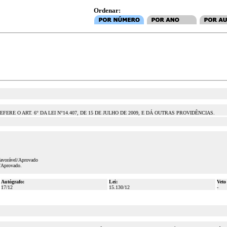
Ordenar:
E O ART. 6° DA LEI N°14.407, DE 15 DE JULHO DE 2009, E DÁ OUTRAS PROVIDÊNCIAS.
favorável/Aprovado
/Aprovado.
Autógrafo:
Lei:
Veto
17/12
15.130/12
-