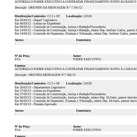
AUTORIZA O PODER EXECUTIVO A CONTRATAR FINANCIAMENTO JUNTO AO BANCO NA
Descrição:
ORIUNDO DA MENSAGEM N.º 7.341/12
Distribuição/Comissões:
CCJ e OF
Localização:
LEGIS
Em 05/03/12 - Departº Legislativo
Em 06/03/12 - Leitura no Expediente
Em 06/03/12 - Comissão de Constituição, Justiça e Redação/Procuradoria
Em 14/03/12 - Comissão de Constituição, Justiça e Redação, relator Dep. Antônio Carlos, parecer 
Em 14/03/12 - Comissão de Orçamento, Finanças e Tributação, relator Dep. Antônio Carlos, parece
Anexo:
Emenda(s):
-
-
Nº do Proj.:
Autor:
9/13
PODER EXECUTIVO
Ementa:
AUTORIZA O PODER EXECUTIVO A CONTRATAR FINANCIAMENTO JUNTO À CAIXA ECO
Descrição:
ORIUNDA MENSAGEM N°7.462/13
Distribuição/Comissões:
CCJ e OF
Localização:
LEGIS
Em 26/02/13 - Departamento Legislativo
Em 27/02/13 - Leitura no Expediente
Em 27/02/13 - Comissão de Constituição, Justiça e Redação/Procuradoria
Em 06/03/13 - Comissão de Constituição, Justiça e Redação, relator Dep. Dr.Sarto, parecer farováv
Em 06/03/13 - Comissão de Orçamento, Finanças e Tributação, relator Dep. Dr.Sarto, parecer farov
Em 07/03/13 - Plenário/Aprovado
Anexo:
Emenda(s):
-
-
Nº do Proj.:
Autor:
9/14
PODER EXECUTIVO
Ementa: