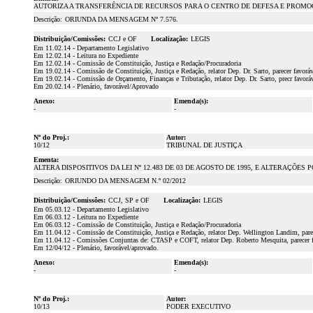
AUTORIZA A TRANSFERÊNCIA DE RECURSOS PARA O CENTRO DE DEFESA E PROMOÇÃO
Descrição:
ORIUNDA DA MENSAGEM Nº 7.576.
Distribuição/Comissões:
CCJ e OF
Localização:
LEGIS
Em 11.02.14 - Departamento Legislativo
Em 12.02.14 - Leitura no Expediente
Em 12.02.14 - Comissão de Constituição, Justiça e Redação/Procuradoria
Em 19.02.14 - Comissão de Constituição, Justiça e Redação, relator Dep. Dr. Sarto, parecer favorá
Em 19.02.14 - Comissão de Orçamento, Finanças e Tributação, relator Dep. Dr. Sarto, precr favor
Em 20.02.14 - Plenário, favorável/Aprovado
Anexo:
Emenda(s):
-
-
Nº do Proj.:
Autor:
10/12
TRIBUNAL DE JUSTIÇA
Ementa:
ALTERA DISPOSITIVOS DA LEI Nº 12.483 DE 03 DE AGOSTO DE 1995, E ALTERAÇÕES P
Descrição:
ORIUNDO DA MENSAGEM N.º 02/2012
Distribuição/Comissões:
CCJ, SP e OF
Localização:
LEGIS
Em 05.03.12 - Departamento Legislativo
Em 06.03.12 - Leitura no Expediente
Em 06.03.12 - Comissão de Constituição, Justiça e Redação/Procuradoria
Em 11.04.12 - Comissão de Constituição, Justiça e Redação, relator Dep. Wellington Landim, parec
Em 11.04.12 - Comissões Conjuntas de: CTASP e COFT, relator Dep. Roberto Mesquita, parecer 
Em 12/04/12 - Plenário, favorável/aprovado.
Anexo:
Emenda(s):
-
-
Nº do Proj.:
Autor:
10/13
PODER EXECUTIVO