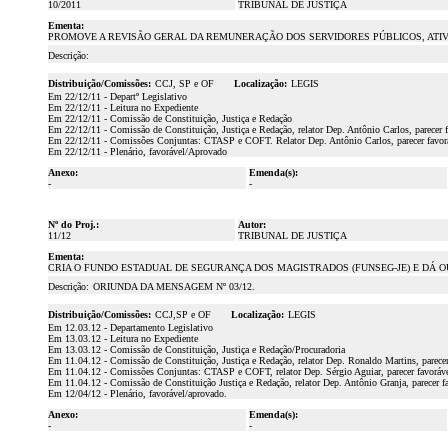
10/2011
TRIBUNAL DE JUSTIÇA
Ementa:
PROMOVE A REVISÃO GERAL DA REMUNERAÇÃO DOS SERVIDORES PÚBLICOS, ATIVOS
Descrição:
Distribuição/Comissões:
CCJ, SP e OF
Localização:
LEGIS
Em 22/12/11 - Departº Legislativo
Em 22/12/11 - Leitura no Expediente
Em 22/12/11 - Comissão de Constituição, Justiça e Redação
Em 22/12/11 - Comissão de Constituição, Justiça e Redação, relator Dep. Antônio Carlos, parecer 
Em 22/12/11 - Comissões Conjuntas: CTASP e COFT. Relator Dep. Antônio Carlos, parecer favorá
Em 22/12/11 - Plenário, favorável/Aprovado
Anexo:
Emenda(s):
-
-
Nº do Proj.:
Autor:
11/12
TRIBUNAL DE JUSTIÇA
Ementa:
CRIA O FUNDO ESTADUAL DE SEGURANÇA DOS MAGISTRADOS (FUNSEG-JE) E DÁ OUTR
Descrição:
ORIUNDA DA MENSAGEM Nº 03/12.
Distribuição/Comissões:
CCJ,SP e OF
Localização:
LEGIS
Em 12.03.12 - Departamento Legislativo
Em 13.03.12 - Leitura no Expediente
Em 13.03.12 - Comissão de Constituição, Justiça e Redação/Procuradoria
Em 11.04.12 - Comissão de Constituição, Justiça e Redação, relator Dep. Ronaldo Martins, parecer
Em 11.04.12 - Comissões Conjuntas: CTASP e COFT, relator Dep. Sérgio Aguiar, parecer favoráve
Em 11.04.12 - Comissão de Constituição Justiça e Redação, relator Dep. Antônio Granja, parecer f
Em 12/04/12 - Plenário, favorável/aprovado.
Anexo:
Emenda(s):
-
-