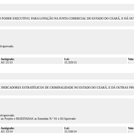
 PODER EXECUTIVO, PARA LOTAÇÃO NA JUNTA COMERCIAL DO ESTADO DO CEARÁ, E DÁ OUTRA
el/aprovado.
Autógrafo:
Lei:
Veto
AU 21/13
15.329/13
-
INDICADORES ESTRATÉGICOS DE CRIMINALIDADE NO ESTADO DO CEARÁ, E DÁ OUTRAS PR
vel/aprovado.
vel ao Projeto e REJEITADAS as Emendas N.º 01 e 02/Aprovado
Autógrafo:
Lei:
Veto
AU 23/14
15.558/14
-