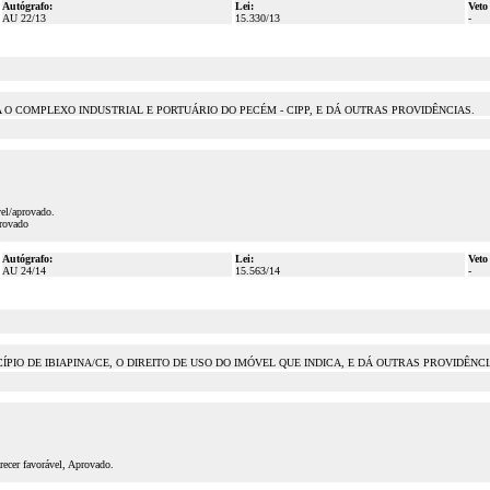
Autógrafo:
Lei:
Veto
AU 22/13
15.330/13
-
 O COMPLEXO INDUSTRIAL E PORTUÁRIO DO PECÉM - CIPP, E DÁ OUTRAS PROVIDÊNCIAS.
vel/aprovado.
provado
Autógrafo:
Lei:
Veto
AU 24/14
15.563/14
-
 DE IBIAPINA/CE, O DIREITO DE USO DO IMÓVEL QUE INDICA, E DÁ OUTRAS PROVIDÊNCIAS. 
ecer favorável, Aprovado.