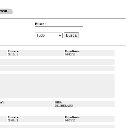
Busca:
Entrada:
Expediente:
08/12/11
09/12/11
 nº:
OBS:
DELIBERADO
Entrada:
Expediente:
05/03/12
06/03/12