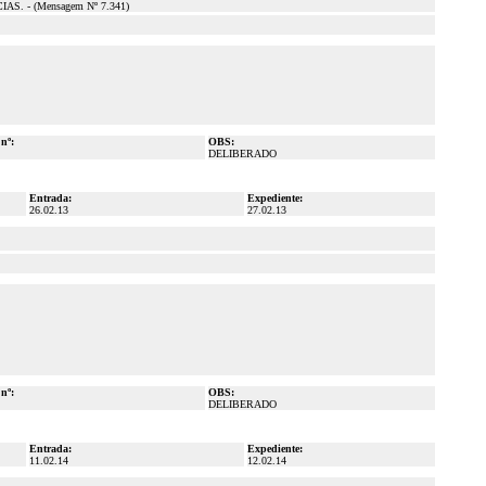
- (Mensagem Nº 7.341)
 nº:
OBS:
DELIBERADO
Entrada:
Expediente:
26.02.13
27.02.13
 nº:
OBS:
DELIBERADO
Entrada:
Expediente:
11.02.14
12.02.14