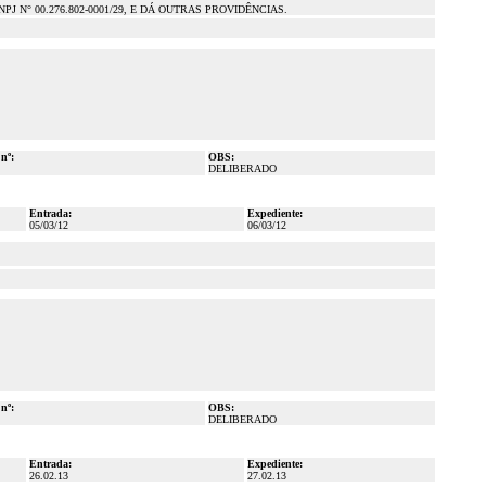
N° 00.276.802-0001/29, E DÁ OUTRAS PROVIDÊNCIAS.
 nº:
OBS:
DELIBERADO
Entrada:
Expediente:
05/03/12
06/03/12
 nº:
OBS:
DELIBERADO
Entrada:
Expediente:
26.02.13
27.02.13