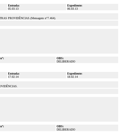
Entrada:
Expediente:
05.03.13
06.03.13
S PROVIDÊNCIAS.(Mensagem n°7.464).
 nº:
OBS:
DELIBERADO
Entrada:
Expediente:
17.02.14
18.02.14
OVIDÊNCIAS.
 nº:
OBS:
DELIBERADO