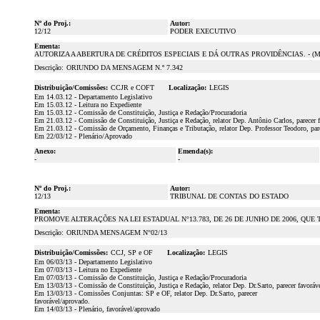
Nº do Proj.:
Autor:
12/12
PODER EXECUTIVO
Ementa:
AUTORIZA A ABERTURA DE CRÉDITOS ESPECIAIS E DÁ OUTRAS PROVIDÊNCIAS. - (Men
Descrição:
ORIUNDO DA MENSAGEM N.º 7.342
Distribuição/Comissões:
CCJR e COFT
Localização:
LEGIS
Em 14.03.12 - Departamento Legislativo
Em 15.03.12 - Leitura no Expediente
Em 15.03.12 - Comissão de Constituição, Justiça e Redação/Procuradoria
Em 21.03.12 - Comissão de Constituição, Justiça e Redação, relator Dep. Antônio Carlos, parecer 
Em 21.03.12 - Comissão de Orçamento, Finanças e Tributação, relator Dep. Professor Teodoro, par
Em 22/03/12 - Plenário/Aprovado
Anexo:
Emenda(s):
-
-
Nº do Proj.:
Autor:
12/13
TRIBUNAL DE CONTAS DO ESTADO
Ementa:
PROMOVE ALTERAÇÕES NA LEI ESTADUAL N°13.783, DE 26 DE JUNHO DE 2006, QUE
Descrição:
ORIUNDA MENSAGEM N°02/13
Distribuição/Comissões:
CCJ, SP e OF
Localização:
LEGIS
Em 06/03/13 - Departamento Legislativo
Em 07/03/13 - Leitura no Expediente
Em 07/03/13 - Comissão de Constituição, Justiça e Redação/Procuradoria
Em 13/03/13 - Comissão de Constituição, Justiça e Redação, relator Dep. Dr.Sarto, parecer favoráv
Em 13/03/13 - Comissões Conjuntas: SP e OF, relator Dep. Dr.Sarto, parecer
favorável/aprovado.
Em 14/03/13 - Plenário, favorável/aprovado