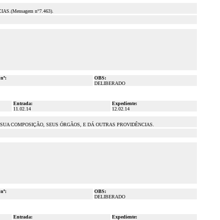
.(Mensagem n°7.463).
 nº:
OBS:
DELIBERADO
Entrada:
Expediente:
11.02.14
12.02.14
SUA COMPOSIÇÃO, SEUS ÓRGÃOS, E DÁ OUTRAS PROVIDÊNCIAS.
 nº:
OBS:
DELIBERADO
Entrada:
Expediente: