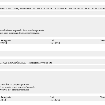
E E INATIVOS, PENSIONISTAS, INCLUSIVE DO QUADRO III - PODER JUDICIÁRIO DO ESTADO
favorável com supressão de expressão/aprovado.
vel com supressão de expressão/aprovado.
Autógrafo:
Lei:
Veto
223/11
15.102/11
-
AS PROVIDÊNCIAS. - (Mensagem Nº 03 do TJ)
 favorável ao projeto/aprovado.
l ao projeto e as 4 emendas/aprovado
avorável as 4 emendas/aprovado
Autógrafo:
Lei:
Veto
32/12
15.145/12
-