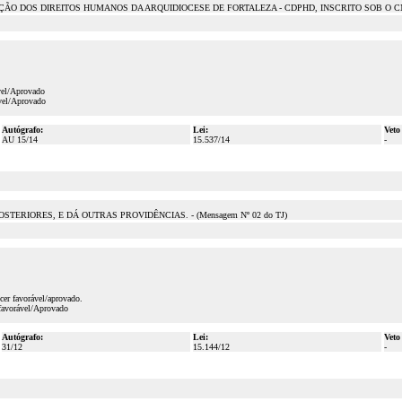
 DOS DIREITOS HUMANOS DA ARQUIDIOCESE DE FORTALEZA - CDPHD, INSCRITO SOB O CNPJ 
vel/Aprovado
ável/Aprovado
Autógrafo:
Lei:
Veto
AU 15/14
15.537/14
-
OSTERIORES, E DÁ OUTRAS PROVIDÊNCIAS. - (Mensagem Nº 02 do TJ)
er favorável/aprovado.
favorável/Aprovado
Autógrafo:
Lei:
Veto
31/12
15.144/12
-