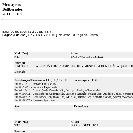
Mensagens
Deliberados
2011 / 2014
Exibindo registros 41 á 60 (de 487)
Página 3 de 25:
[
1
2
3
4
5
6
7
8
9
10
]
Próximas 10 Páginas
|
Última
Nº do Proj.:
Autor:
9/11
TRIBUNAL DE JUSTIÇA
Ementa:
DISPÕE SOBRE A CRIAÇÃO DE CARGOS DE PROVIMENTO EM COMISSÃO A QUE SE REFER
Descrição:
Distribuição/Comissões:
CCJ,DS,SP e OF
Localização:
LEGIS
Em 08/12/11 - Departº Legislativo
Em 09/12/11 - Leitura e Expediente
Em 09/12/11 - Comissão de Constituição, Justiça e Redação/Procuradoria.
Em 07/03/12 - Comissão de Constituição, Justiça e Redação, relator Dep. Antônio Carlos, parecer 
Em 07/03/12 - Comissões Conjuntas: DS, SP e OF, relator Dep. Antonio Carlos, parecer favorável
Em 08/03/12 - Plenário/Aprovado
Anexo:
Emenda(s):
-
-
Nº do Proj.:
Autor:
9/12
PODER EXECUTIVO
Ementa: