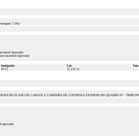
sagem 7.342)
favorável/Aprovado
ecer favorável/Aprovado
Autógrafo:
Lei:
Veto
19/12
15.131/12
-
 TRATA DO PLANO DE CARGOS E CARREIRA DE CONTROLE EXTERNO DO QUADRO IV - TRIBUNAL
el/aprovado.