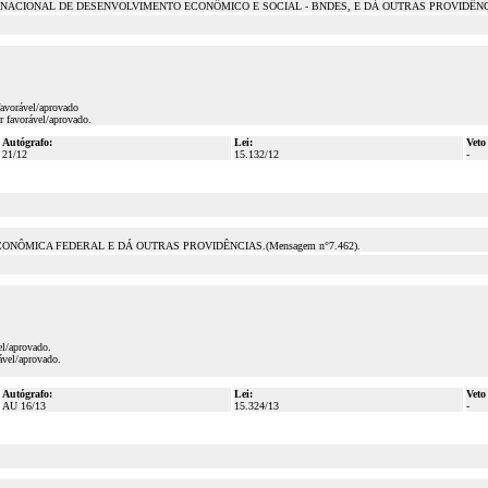
CIONAL DE DESENVOLVIMENTO ECONÔMICO E SOCIAL - BNDES, E DÁ OUTRAS PROVIDÊNCIAS. 
favorável/aprovado
r favorável/aprovado.
Autógrafo:
Lei:
Veto
21/12
15.132/12
-
NÔMICA FEDERAL E DÁ OUTRAS PROVIDÊNCIAS.(Mensagem n°7.462).
el/aprovado.
ável/aprovado.
Autógrafo:
Lei:
Veto
AU 16/13
15.324/13
-