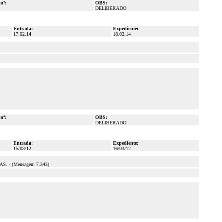
 nº:
OBS:
DELIBERADO
Entrada:
Expediente:
17.02.14
18.02.14
 nº:
OBS:
DELIBERADO
Entrada:
Expediente:
15/03/12
16/03/12
- (Mensagem 7.343)