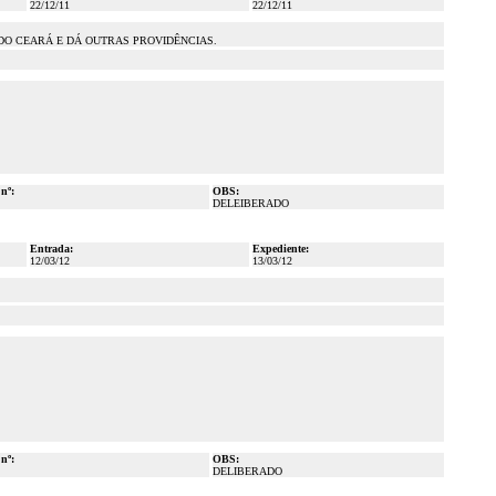
22/12/11
22/12/11
 DO CEARÁ E DÁ OUTRAS PROVIDÊNCIAS.
 nº:
OBS:
DELEIBERADO
Entrada:
Expediente:
12/03/12
13/03/12
 nº:
OBS:
DELIBERADO