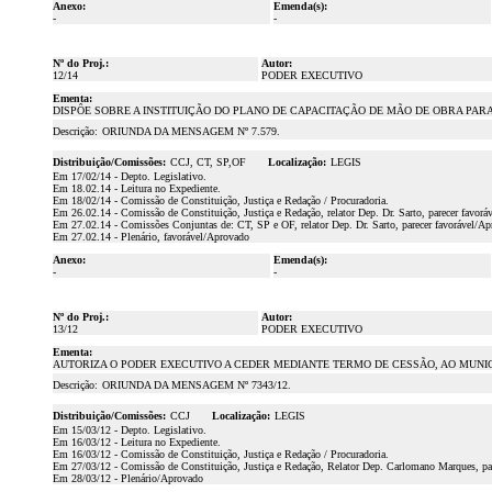
Anexo:
Emenda(s):
-
-
Nº do Proj.:
Autor:
12/14
PODER EXECUTIVO
Ementa:
DISPÔE SOBRE A INSTITUIÇÃO DO PLANO DE CAPACITAÇÃO DE MÃO DE OBRA PARA
Descrição:
ORIUNDA DA MENSAGEM Nº 7.579.
Distribuição/Comissões:
CCJ, CT, SP,OF
Localização:
LEGIS
Em 17/02/14 - Depto. Legislativo.
Em 18.02.14 - Leitura no Expediente.
Em 18/02/14 - Comissão de Constituição, Justiça e Redação / Procuradoria.
Em 26.02.14 - Comissão de Constituição, Justiça e Redação, relator Dep. Dr. Sarto, parecer favorá
Em 27.02.14 - Comissões Conjuntas de: CT, SP e OF, relator Dep. Dr. Sarto, parecer favorável/A
Em 27.02.14 - Plenário, favorável/Aprovado
Anexo:
Emenda(s):
-
-
Nº do Proj.:
Autor:
13/12
PODER EXECUTIVO
Ementa:
AUTORIZA O PODER EXECUTIVO A CEDER MEDIANTE TERMO DE CESSÃO, AO MUNICÍPIO
Descrição:
ORIUNDA DA MENSAGEM Nº 7343/12.
Distribuição/Comissões:
CCJ
Localização:
LEGIS
Em 15/03/12 - Depto. Legislativo.
Em 16/03/12 - Leitura no Expediente.
Em 16/03/12 - Comissão de Constituição, Justiça e Redação / Procuradoria.
Em 27/03/12 - Comissão de Constituição, Justiça e Redação, Relator Dep. Carlomano Marques, par
Em 28/03/12 - Plenário/Aprovado