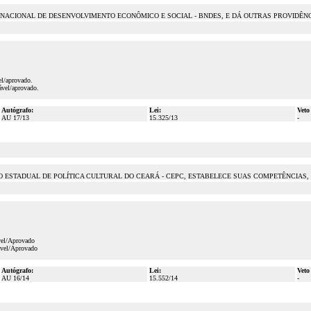
CIONAL DE DESENVOLVIMENTO ECONÔMICO E SOCIAL - BNDES, E DÁ OUTRAS PROVIDÊNCIAS
el/aprovado.
ável/aprovado.
Autógrafo:
Lei:
Veto
AU 17/13
15.325/13
-
ESTADUAL DE POLÍTICA CULTURAL DO CEARÁ - CEPC, ESTABELECE SUAS COMPETÊNCIAS, 
vel/Aprovado
ável/Aprovado
Autógrafo:
Lei:
Veto
AU 16/14
15.552/14
-