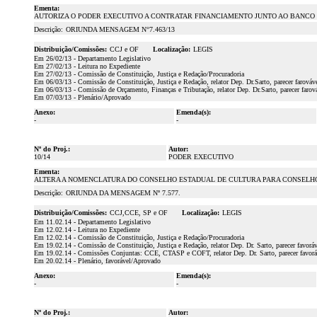
Ementa:
AUTORIZA O PODER EXECUTIVO A CONTRATAR FINANCIAMENTO JUNTO AO BANCO NA
Descrição:
ORIUNDA MENSAGEM N°7.463/13
Distribuição/Comissões:
CCJ e OF
Localização:
LEGIS
Em 26/02/13 - Departamento Legislativo
Em 27/02/13 - Leitura no Expediente
Em 27/02/13 - Comissão de Constituição, Justiça e Redação/Procuradoria
Em 06/03/13 - Comissão de Constituição, Justiça e Redação, relator Dep. Dr.Sarto, parecer farováv
Em 06/03/13 - Comissão de Orçamento, Finanças e Tributação, relator Dep. Dr.Sarto, parecer farov
Em 07/03/13 - Plenário/Aprovado
Anexo:
Emenda(s):
-
-
Nº do Proj.:
Autor:
10/14
PODER EXECUTIVO
Ementa:
ALTERA A NOMENCLATURA DO CONSELHO ESTADUAL DE CULTURA PARA CONSELHO 
Descrição:
ORIUNDA DA MENSAGEM Nº 7.577.
Distribuição/Comissões:
CCJ,CCE, SP e OF
Localização:
LEGIS
Em 11.02.14 - Departamento Legislativo
Em 12.02.14 - Leitura no Expediente
Em 12.02.14 - Comissão de Constituição, Justiça e Redação/Procuradoria
Em 19.02.14 - Comissão de Constituição, Justiça e Redação, relator Dep. Dr. Sarto, parecer favorá
Em 19.02.14 - Comissões Conjuntas: CCE, CTASP e COFT, relator Dep. Dr. Sarto, parecer favor
Em 20.02.14 - Plenário, favorável/Aprovado
Anexo:
Emenda(s):
-
-
Nº do Proj.:
Autor: