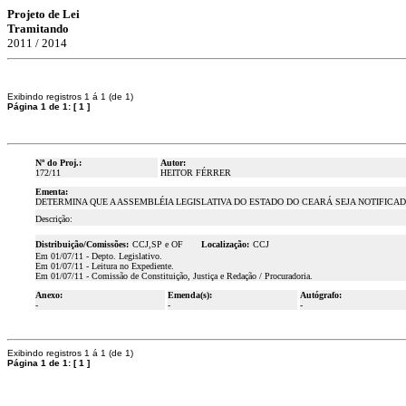
Projeto de Lei
Tramitando
2011 / 2014
Exibindo registros 1 á 1 (de 1)
Página 1 de 1:
[
1
]
Nº do Proj.:
Autor:
172/11
HEITOR FÉRRER
Ementa:
DETERMINA QUE A ASSEMBLÉIA LEGISLATIVA DO ESTADO DO CEARÁ SEJA NOTIFICA
Descrição:
Distribuição/Comissões:
CCJ,SP e OF
Localização:
CCJ
Em 01/07/11 - Depto. Legislativo.
Em 01/07/11 - Leitura no Expediente.
Em 01/07/11 - Comissão de Constituição, Justiça e Redação / Procuradoria.
Anexo:
Emenda(s):
Autógrafo:
-
-
-
Exibindo registros 1 á 1 (de 1)
Página 1 de 1:
[
1
]