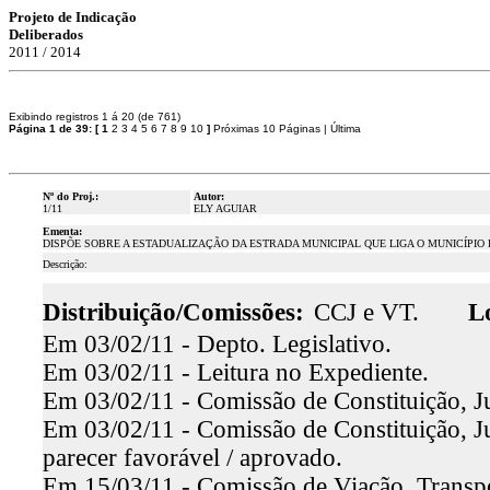
Projeto de Indicação
Deliberados
2011 / 2014
Exibindo registros 1 á 20 (de 761)
Página 1 de 39:
[
1
2
3
4
5
6
7
8
9
10
]
Próximas 10 Páginas
|
Última
Nº do Proj.:
Autor:
1/11
ELY AGUIAR
Ementa:
DISPÕE SOBRE A ESTADUALIZAÇÃO DA ESTRADA MUNICIPAL QUE LIGA O MUNICÍPIO D
Descrição:
Distribuição/Comissões:
CCJ e VT.
L
Em 03/02/11 - Depto. Legislativo.
Em 03/02/11 - Leitura no Expediente.
Em 03/02/11 - Comissão de Constituição, Ju
Em 03/02/11 - Comissão de Constituição, Ju
parecer favorável / aprovado.
Em 15/03/11 - Comissão de Viação, Transpo