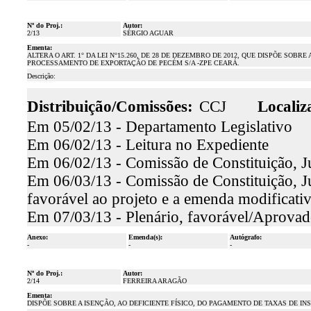
Nº do Proj.:
Autor:
2/13
SÉRGIO AGUAR
Ementa:
ALTERA O ART. 1° DA LEI N°15.260, DE 28 DE DEZEMBRO DE 2012, QUE DISPÕE S
PROCESSAMENTO DE EXPORTAÇÃO DE PECÉM S/A -ZPE CEARÁ.
Descrição:
Distribuição/Comissões:
CCJ
Localiz
Em 05/02/13 - Departamento Legislativo
Em 06/02/13 - Leitura no Expediente
Em 06/02/13 - Comissão de Constituição, Ju
Em 06/03/13 - Comissão de Constituição, Jus
favorável ao projeto e a emenda modificati
Em 07/03/13 - Plenário, favorável/Aprova
Anexo:
Emenda(s):
Autógrafo:
-
-
-
Nº do Proj.:
Autor:
2/14
FERREIRA ARAGÃO
Ementa:
DISPÕE SOBRE A ISENÇÃO, AO DEFICIENTE FÍSICO, DO PAGAMENTO DE TAXAS DE 