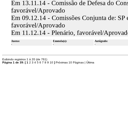
Em 13.11.14 - Comissão de Defesa do Consu
favorável/Aprovado
Em 09.12.14 - Comissões Conjunta de: SP e 
favorável/Aprovado
Em 11.12.14 - Plenário, favorável/Aprovad
Anexo:
Emenda(s):
Autógrafo:
-
-
-
Exibindo registros 1 á 20 (de 761)
Página 1 de 39:
[
1
2
3
4
5
6
7
8
9
10
]
Próximas 10 Páginas
|
Última