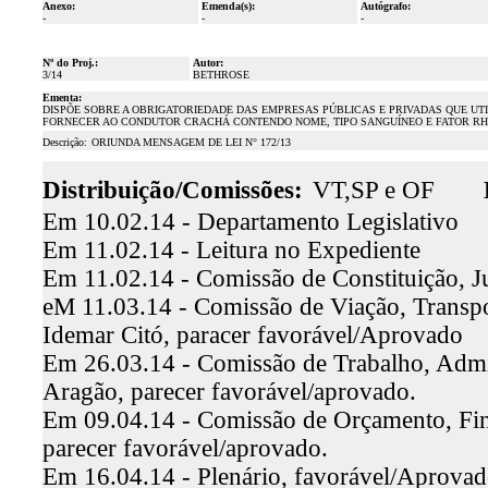
Anexo:
Emenda(s):
Autógrafo:
-
-
-
Nº do Proj.:
Autor:
3/14
BETHROSE
Ementa:
DISPÕE SOBRE A OBRIGATORIEDADE DAS EMPRESAS PÚBLICAS E PRIVADAS QUE UT
FORNECER AO CONDUTOR CRACHÁ CONTENDO NOME, TIPO SANGUÍNEO E FATOR RH 
Descrição:
ORIUNDA MENSAGEM DE LEI N° 172/13
Distribuição/Comissões:
VT,SP e OF
Em 10.02.14 - Departamento Legislativo
Em 11.02.14 - Leitura no Expediente
Em 11.02.14 - Comissão de Constituição, J
eM 11.03.14 - Comissão de Viação, Transpo
Idemar Citó, paracer favorável/Aprovado
Em 26.03.14 - Comissão de Trabalho, Admini
Aragão, parecer favorável/aprovado.
Em 09.04.14 - Comissão de Orçamento, Fina
parecer favorável/aprovado.
Em 16.04.14 - Plenário, favorável/Aprova