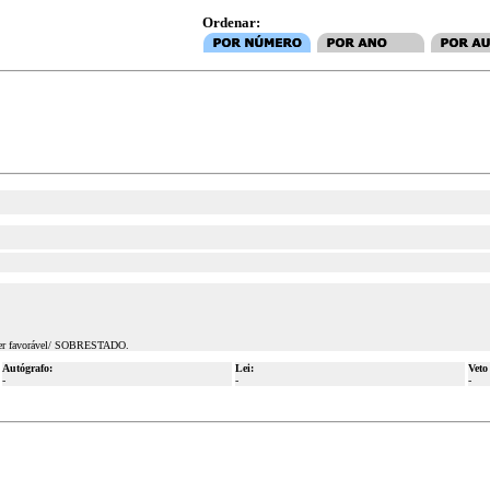
Ordenar:
recer favorável/ SOBRESTADO.
Autógrafo:
Lei:
Veto
-
-
-