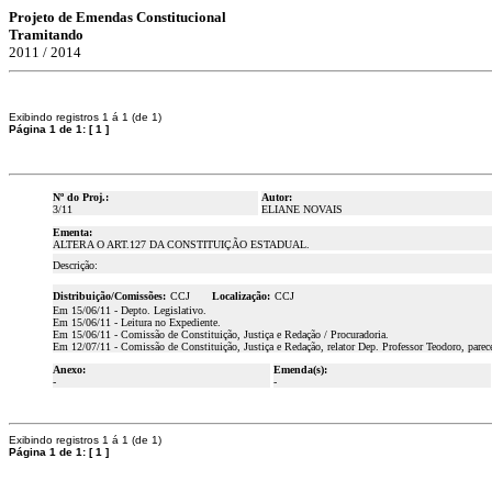
Projeto de Emendas Constitucional
Tramitando
2011 / 2014
Exibindo registros 1 á 1 (de 1)
Página 1 de 1:
[
1
]
Nº do Proj.:
Autor:
3/11
ELIANE NOVAIS
Ementa:
ALTERA O ART.127 DA CONSTITUIÇÃO ESTADUAL.
Descrição:
Distribuição/Comissões:
CCJ
Localização:
CCJ
Em 15/06/11 - Depto. Legislativo.
Em 15/06/11 - Leitura no Expediente.
Em 15/06/11 - Comissão de Constituição, Justiça e Redação / Procuradoria.
Em 12/07/11 - Comissão de Constituição, Justiça e Redação, relator Dep. Professor Teodoro, pa
Anexo:
Emenda(s):
-
-
Exibindo registros 1 á 1 (de 1)
Página 1 de 1:
[
1
]