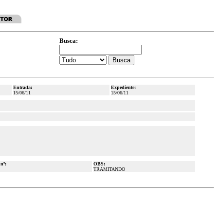
Busca:
Entrada:
Expediente:
15/06/11
15/06/11
 nº:
OBS:
TRAMITANDO