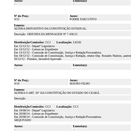
Anexo:
Emenda(s):
-
-
Nº do Proj.:
Autor:
4/12
PODER EXECUTIVO
Ementa:
ALTERA DISPOSITIVO DA CONSTITUIÇÃO ESTADUAL.
Descrição:
ORIUNDA DA MENSAGEM Nº 7.436/12
Distribuição/Comissões:
CCJ
Localização:
LEGIS
Em 12/12/12 - Departº Legislativo
Em 13/12/12 - Leitura no Expediente
Em 13/12/12 - Comissão de Constituição, Justiça e Redação/Procuradoria.
Em 18/12/12 - Comissão de Constituição, Justiça e Redação, relator Dep. Ronaldo Martins, parece
20/12/12 - Plenário, favorável/Aprovado
Anexo:
Emenda(s):
-
-
Nº do Proj.:
Autor:
4/14
MAURO FILHO
Ementa:
ALTERA O ART. 20° DA CONSTITUIÇÃO DO ESTADO DO CEARÁ.
Descrição:
Distribuição/Comissões:
CCJ
Localização:
CCJ
Em 19/08/14 - Departº Legislativo
Em 20/08/14 - Leitura no Expediente
Em 20/08/14 - Comissão de Constituição, Justiça e Redação/Procuradoria.
ARQUIVADO
Anexo:
Emenda(s):
-
-