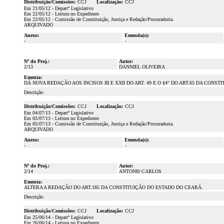
Distribuição/Comissões:
CCJ
Localização:
CCJ
Em 21/05/12 - Departº Legislativo
Em 22/05/12 - Leitura no Expediente
Em 22/05/12 - Comissão de Constituição, Justiça e Redação/Procuradoria.
ARQUIVADO
Anexo:
Emenda(s):
-
-
Nº do Proj.:
Autor:
2/13
DANNIEL OLIVEIRA
Ementa:
DÁ NOVA REDAÇÃO AOS INCISOS III E XXII DO ART. 49 E O §4° DO ART.65 DA CONS
Descrição:
Distribuição/Comissões:
CCJ
Localização:
CCJ
Em 04/07/13 - Departº Legislativo
Em 05/07/13 - Leitura no Expediente
Em 05/07/13 - Comissão de Constituição, Justiça e Redação/Procuradoria.
ARQUIVADO
Anexo:
Emenda(s):
-
-
Nº do Proj.:
Autor:
2/14
ANTONI0 CARLOS
Ementa:
ALTERA A REDAÇÃO DO ART.185 DA CONSTITUIÇÃO DO ESTADO DO CEARÁ.
Descrição:
Distribuição/Comissões:
CCJ
Localização:
CCJ
Em 25/06/14 - Departº Legislativo
Em 26/06/14 - Leitura no Expediente