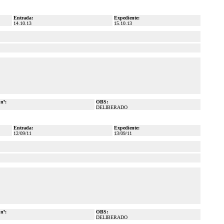
Entrada:
Expediente:
14.10.13
15.10.13
 nº:
OBS:
DELIBERADO
Entrada:
Expediente:
12/09/11
13/09/11
 nº:
OBS:
DELIBERADO