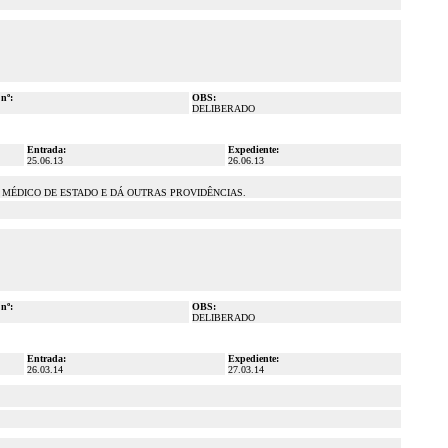
 nº:
OBS:
DELIBERADO
Entrada:
Expediente:
25.06.13
26.06.13
E MÉDICO DE ESTADO E DÁ OUTRAS PROVIDÊNCIAS.
 nº:
OBS:
DELIBERADO
Entrada:
Expediente:
26.03.14
27.03.14