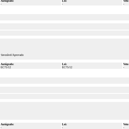
Autógrafo:
Lei:
Veto
-
-
-
r favorável/Aprovado
Autógrafo:
Lei:
Veto
EC75/12
EC75/12
-
Autógrafo:
Lei:
Veto
-
-
-