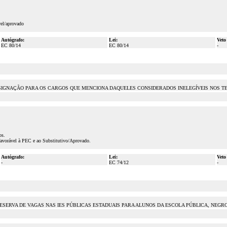
vel/aprovado
Autógrafo:
Lei:
Veto
EC 80/14
EC 80/14
-
SIGNAÇÃO PARA OS CARGOS QUE MENCIONA DAQUELES CONSIDERADOS INELEGÍVEIS NOS T
os.
favorável à PEC e ao Substitutivo/Aprovado.
Autógrafo:
Lei:
Veto
-
EC 74/12
-
ESERVA DE VAGAS NAS IES PÚBLICAS ESTADUAIS PARA ALUNOS DA ESCOLA PÚBLICA, NEGROS