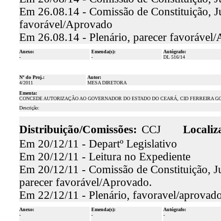
Em 26.08.14 - Comissão de Constituição, Jus
favorável/Aprovado
Em 26.08.14 - Plenário, parecer favorável
Anexo:
Emenda(s):
Autógrafo:
-
-
DL 516/14
Nº do Proj.:
Autor:
4/2011
MESA DIRETORA
Ementa:
CONCEDE AUTORIZAÇÃO AO GOVERNADOR DO ESTADO DO CEARÁ, CID FERREIRA GOMES
Descrição:
Distribuição/Comissões:
CCJ
Localiz
Em 20/12/11 - Departº Legislativo
Em 20/12/11 - Leitura no Expediente
Em 20/12/11 - Comissão de Constituição, Jus
parecer favorável/Aprovado.
Em 22/12/11 - Plenário, favoravel/aprovado
Anexo:
Emenda(s):
Autógrafo:
-
-
-