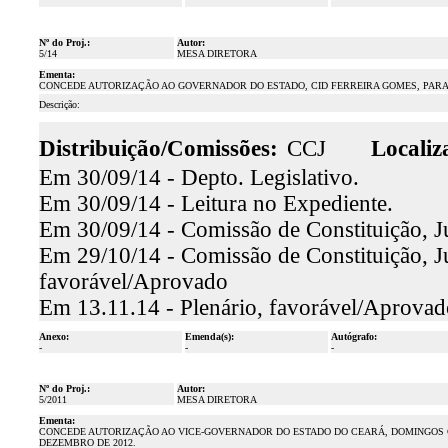
Nº do Proj.:
Autor:
5/14
MESA DIRETORA
Ementa:
CONCEDE AUTORIZAÇÃO AO GOVERNADOR DO ESTADO, CID FERREIRA GOMES, PARA 
Descrição:
Distribuição/Comissões:
CCJ
Localiz
Em 30/09/14 - Depto. Legislativo.
Em 30/09/14 - Leitura no Expediente.
Em 30/09/14 - Comissão de Constituição, Ju
Em 29/10/14 - Comissão de Constituição, Jus
favorável/Aprovado
Em 13.11.14 - Plenário, favorável/Aprovad
Anexo:
Emenda(s):
Autógrafo:
-
-
-
Nº do Proj.:
Autor:
5/2011
MESA DIRETORA
Ementa:
CONCEDE AUTORIZAÇÃO AO VICE-GOVERNADOR DO ESTADO DO CEARÁ, DOMINGOS GOM
DEZEMBRO DE 2012.