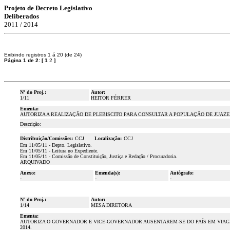
Projeto de Decreto Legislativo
Deliberados
2011 / 2014
Exibindo registros 1 á 20 (de 24)
Página 1 de 2:
[
1
2
]
Nº do Proj.:
Autor:
1/11
HEITOR FÉRRER
Ementa:
AUTORIZA A REALIZAÇÃO DE PLEBISCITO PARA CONSULTAR A POPULAÇÃO DE JUAZE
Descrição:
Distribuição/Comissões:
CCJ
Localização:
CCJ
Em 11/05/11 - Depto. Legislativo.
Em 11/05/11 - Leitura no Expediente.
Em 11/05/11 - Comissão de Constituição, Justiça e Redação / Procuradoria.
ARQUIVADO
Anexo:
Emenda(s):
Autógrafo:
-
-
-
Nº do Proj.:
Autor:
1/14
MESA DIRETORA
Ementa:
AUTORIZA O GOVERNADOR E VICE-GOVERNADOR AUSENTAREM-SE DO PAÍS EM VIAGEM 
2014.