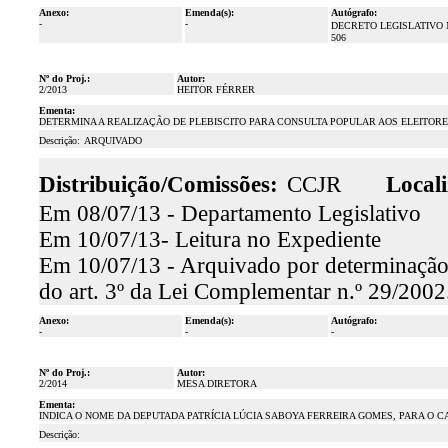
Anexo:
Emenda(s):
Autógrafo:
-
-
DECRETO LEGISLATIVO 
506
Nº do Proj.:
Autor:
2/2013
HEITOR FÉRRER
Ementa:
DETERMINA A REALIZAÇÃO DE PLEBISCITO PARA CONSULTA POPULAR AOS ELEITOR
Descrição:
ARQUIVADO
Distribuição/Comissões:
CCJR
Locali
Em 08/07/13 - Departamento Legislativo
Em 10/07/13- Leitura no Expediente
Em 10/07/13 - Arquivado por determinação
do art. 3º da Lei Complementar n.º 29/2002
Anexo:
Emenda(s):
Autógrafo:
-
-
-
Nº do Proj.:
Autor:
2/2014
MESA DIRETORA
Ementa:
INDICA O NOME DA DEPUTADA PATRÍCIA LÚCIA SABOYA FERREIRA GOMES, PARA O 
Descrição: