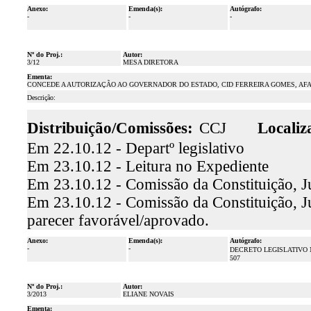
Anexo:
Emenda(s):
Autógrafo:
-
-
-
Nº do Proj.:
Autor:
3/12
MESA DIRETORA
Ementa:
CONCEDE A AUTORIZAÇÃO AO GOVERNADOR DO ESTADO, CID FERREIRA GOMES, AF
Descrição:
Distribuição/Comissões:
CCJ
Localiz
Em 22.10.12 - Departº legislativo
Em 23.10.12 - Leitura no Expediente
Em 23.10.12 - Comissão da Constituição, Ju
Em 23.10.12 - Comissão da Constituição, Ju
parecer favorável/aprovado.
Anexo:
Emenda(s):
Autógrafo:
-
-
DECRETO LEGISLATIVO 
507
Nº do Proj.:
Autor:
3/2013
ELIANE NOVAIS
Ementa: