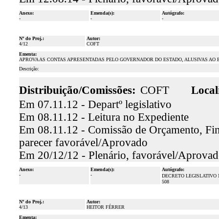
Anexo:
Emenda(s):
Autógrafo:
-
-
-
Nº do Proj.:
Autor:
4/12
COFT
Ementa:
APROVA AS CONTAS APRESENTADAS PELO GOVERNADOR DO ESTADO, ALUSIVAS AO EX
Descrição:
Distribuição/Comissões:
COFT
Local
Em 07.11.12 - Departº legislativo
Em 08.11.12 - Leitura no Expediente
Em 08.11.12 - Comissão de Orçamento, Fina
parecer favorável/Aprovado
Em 20/12/12 - Plenário, favorável/Aprova
Anexo:
Emenda(s):
Autógrafo:
-
-
DECRETO LEGISLATIVO 
508
Nº do Proj.:
Autor:
4/13
HEITOR FÉRRER
Ementa: