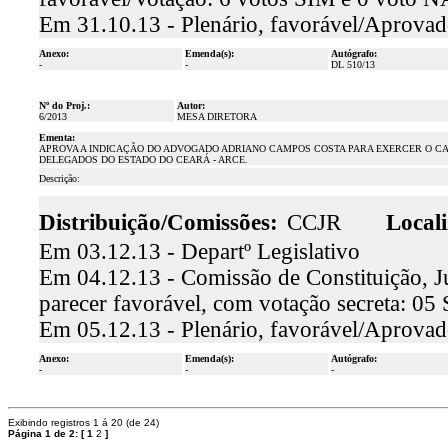
Em 31.10.13 - Plenário, favorável/Aprova
Anexo:
Emenda(s):
Autógrafo:
-
-
DL 510/13
Nº do Proj.:
Autor:
6/2013
MESA DIRETORA
Ementa:
APROVA A INDICAÇÃO DO ADVOGADO ADRIANO CAMPOS COSTA PARA EXERCER O CA
DELEGADOS DO ESTADO DO CEARÁ - ARCE.
Descrição:
Distribuição/Comissões:
CCJR
Locali
Em 03.12.13 - Departº Legislativo
Em 04.12.13 - Comissão de Constituição, Ju
parecer favorável, com votação secreta: 0
Em 05.12.13 - Plenário, favorável/Aprova
Anexo:
Emenda(s):
Autógrafo:
-
-
-
Exibindo registros 1 á 20 (de 24)
Página 1 de 2:
[
1
2
]