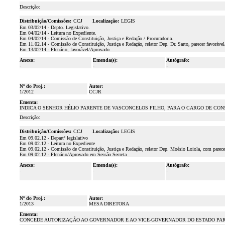
Descrição:
Distribuição/Comissões:
CCJ
Localização:
LEGIS
Em 03/02/14 - Depto. Legislativo.
Em 04/02/14 - Leitura no Expediente.
Em 04/02/14 - Comissão de Constituição, Justiça e Redação / Procuradoria.
Em 11.02.14 - Comissão de Constituição, Justiça e Redação, relator Dep. Dr. Sarto, parecer favoráve
Em 13/02/14 - Plenário, favorável/Aprovado
Anexo:
Emenda(s):
Autógrafo:
-
-
-
Nº do Proj.:
Autor:
1/2012
CCJR
Ementa:
INDICA O SENHOR HÉLIO PARENTE DE VASCONCELOS FILHO, PARA O CARGO DE CON
Descrição:
Distribuição/Comissões:
CCJ
Localização:
LEGIS
Em 09.02.12 - Departº legislativo
Em 09.02.12 - Leitura no Expediente
Em 09.02.12 - Comissão de Constituição, Justiça e Redação, relator Dep. Moésio Loiola, com parece
Em 09.02.12 - Plenário/Aprovado em Sessão Secreta
Anexo:
Emenda(s):
Autógrafo:
-
-
-
Nº do Proj.:
Autor:
1/2013
MESA DIRETORA
Ementa:
CONCEDE AUTORIZAÇÃO AO GOVERNADOR E AO VICE-GOVERNADOR DO ESTADO PARA