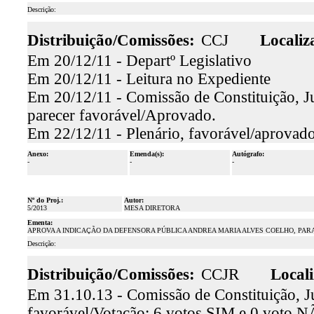
Descrição:
Distribuição/Comissões:
CCJ
Localiz
Em 20/12/11 - Departº Legislativo
Em 20/12/11 - Leitura no Expediente
Em 20/12/11 - Comissão de Constituição, Ju
parecer favorável/Aprovado.
Em 22/12/11 - Plenário, favorável/aprovado
Anexo:
Emenda(s):
Autógrafo:
-
-
-
Nº do Proj.:
Autor:
5/2013
MESA DIRETORA
Ementa:
APROVA A INDICAÇÃO DA DEFENSORA PÚBLICA ANDREA MARIA ALVES COELHO, PAR
Descrição:
Distribuição/Comissões:
CCJR
Locali
Em 31.10.13 - Comissão de Constituição, Ju
favorável/Votação: 6 votos SIM e 0 voto