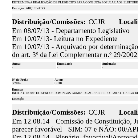
DETERMINA A REALIZAÇÃO DE PLEBISCITO PARA CONSULTA POPULAR AOS ELEITOR
Descrição:
ARQUIIVADO
Distribuição/Comissões:
CCJR
Locali
Em 08/07/13 - Departamento Legislativo
Em 10/07/13- Leitura no Expediente
Em 10/07/13 - Arquivado por determinação
do art. 3º da Lei Complementar n.º 29/2002
Anexo:
Emenda(s):
Autógrafo:
-
-
-
Nº do Proj.:
Autor:
3/2014
CCJR
Ementa:
INDICA O NOME DO SENHOR DOMINGOS GOMES DE AGUIAR FILHO, PARA O CARGO D
Descrição:
Distribuição/Comissões:
CCJR
Locali
Em 12.08.14 - Comissão de Constituição, Ju
parecer favorável - SIM: 07 e NÃO: 00
Em 12.08.14 - Plenário, favorável/Aprova