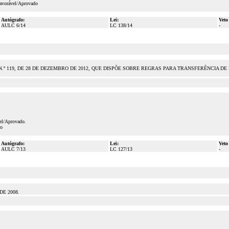
favorável/Aprovado
Autógrafo:
Lei:
Veto
AULC 6/14
LC 138/14
-
 N.º 119, DE 28 DE DEZEMBRO DE 2012, QUE DISPÕE SOBRE REGRAS PARA TRANSFERÊNCIA
vel/Aprovado.
do
Autógrafo:
Lei:
Veto
AULC 7/13
LC 127/13
-
DE 2008.