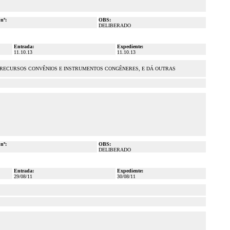
 nº:
OBS:
DELIBERADO
Entrada:
Expediente:
11.10.13
11.10.13
 DE RECURSOS CONVÊNIOS E INSTRUMENTOS CONGÊNERES, E DÁ OUTRAS
 nº:
OBS:
DELIBERADO
Entrada:
Expediente:
29/08/11
30/08/11