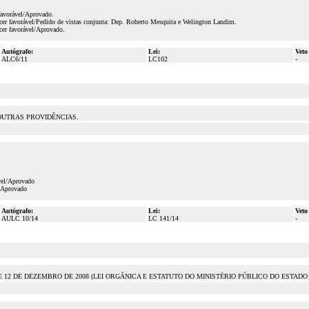
favorável/Aprovado.
er favorável/Pedido de vistas conjunta: Dep. Roberto Mesquita e Welington Landim.
er favorável/Aprovado.
Autógrafo:
Lei:
Veto
ALC6/11
LC102
-
 OUTRAS PROVIDÊNCIAS.
vel/Aprovado
l/Aprovado
Autógrafo:
Lei:
Veto
AULC 10/14
LC 141/14
-
E 12 DE DEZEMBRO DE 2008 (LEI ORGÂNICA E ESTATUTO DO MINISTÉRIO PÚBLICO DO ESTADO