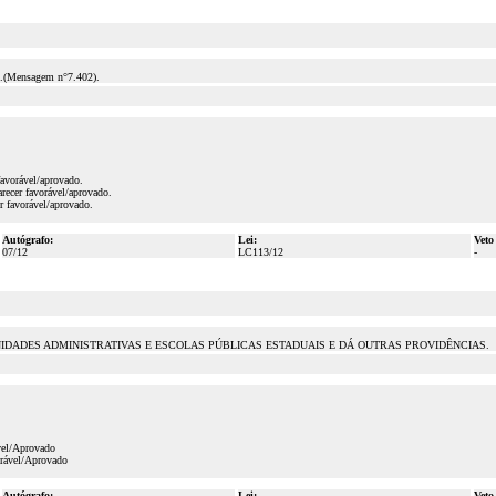
Mensagem n°7.402).
favorável/aprovado.
recer favorável/aprovado.
r favorável/aprovado.
Autógrafo:
Lei:
Veto
07/12
LC113/12
-
IDADES ADMINISTRATIVAS E ESCOLAS PÚBLICAS ESTADUAIS E DÁ OUTRAS PROVIDÊNCIAS.
vel/Aprovado
orável/Aprovado
Autógrafo:
Lei:
Veto