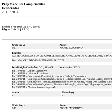
Projetos de Lei Complementar
Deliberados
2011 / 2014
Exibindo registros 21 á 40 (de 60)
Página 2 de 3:
[
1
2
3
]
Nº do Proj.:
Autor:
6/11
PODER EXECUTIVO
Ementa:
ALTERA O ANEXO II DA LEI COMPLEMENTAR N.º 99, DE 08 DE JULHO DE 2011, E DÁ
Descrição:
ORIUNDO DA MENSAGEM N.º 7.279.
Distribuição/Comissões:
CCJ, SP e OF
Localização:
LEGIS
Em 18/08/11 - Departº Legislativo
Em 19/08/11 - Leitura e Expediente
Em 19/08/11 - Comissão de Constituição, Justiça e Redação/Procuradoria.
Em 24/08/11 - Comissão de Constituição, Justiça e Redação, relator Dep. Antonio Carlos, parecer 
Em 24/08/11 - Comissão de Trabalho, Administração e Serviço Público, relator Dep. Antônio Carlo
Em 24/08/11 - Comissão de Orçamento, Finanças e Tributação, relator Dep. Sérgio Aguiar, parecer
Em 25/08/11 - Plenário, favorável/aprovado.
Anexo:
Emenda(s):
-
-
Nº do Proj.:
Autor:
6/12
PODER EXECUTIVO