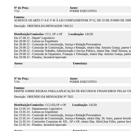
Nº do Proj.:
Autor:
7/12
PODER EXECUTIVO
Ementa:
ACRESCE OS ARTS.5°-A E 5°-B À LEI COMPLEMENTAR N°12, DE 23 DE JUNHO DE 1999.(
Descrição:
ORIUNDA DA MENSAGEM 7402/12
Distribuição/Comissões:
CCJ, SP e OF
Localização:
LEGIS
Em 27.08.12 - Departº Legislativo
Em 28.08.12 - Leitura no Expediente
Em 28.08.12 - Comissão de Constituição, Justiça e Redação/Procuradoria
Em 29.08.12 - Comissão de Constituição, Justiça e Redação, relator Dep. Antonio Granja, parecer 
Em 29.08.12 - Comissão Trabalho, Administração e Serviço Público, relator Dep. Dedé Teixeira, pa
Em 29.08.12 - Comissão de Orçamento, Finanças e Tributação, relator Dep. Antonio Granja, parece
Em 29.08.12 - Plenário, favorável/Aprovado
Anexo:
Emenda(s):
-
-
Nº do Proj.:
Autor:
7/14
PODER EXECUTIVO
Ementa:
DISPÕE SOBRE REGRAS PARA A APLICAÇÃO DE RECURSOS FINANCEIROS PELAS UN
Descrição:
ORIUNDO DA MENSAGEM Nº 7625
Distribuição/Comissões:
CCJ,ED,SP e OF
Localização:
LEGIS
Em 12.05.14 - Departamento Legislativo
Em 13.05.14 - Leitura no Expediente
Em 13.05.14 - Comissão de Constituição, Justiça e Redação/Procuradoria
Em 21.05.14 - Comissão de Constituição, Justiça e Redação, relator Dep. Dr. Sarto, parecer favorá
Em 21.05.14 - Comissões Conjuntas de: ED., SP e OF, relator Dep. JúlioCésar Filho, parecer fav
Em 22.05.14 - Plenário, favorável/Aprovado
Anexo:
Emenda(s):