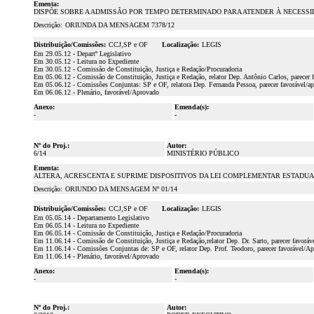
Ementa:
DISPÕE SOBRE A ADMISSÃO POR TEMPO DETERMINADO PARA ATENDER À NECESSIDA
Descrição:
ORIUNDA DA MENSAGEM 7378/12
Distribuição/Comissões:
CCJ,SP e OF
Localização:
LEGIS
Em 29.05.12 - Departº Legislativo
Em 30.05.12 - Leitura no Expediente
Em 30.05.12 - Comissão de Constituição, Justiça e Redação/Procuradoria
Em 05.06.12 - Comissão de Constituição, Justiça e Redação, relator Dep. Antônio Carlos, parecer 
Em 05.06.12 - Comissões Conjuntas: SP e OF, relatora Dep. Fernanda Pessoa, parecer favorável/ap
Em 06.06.12 - Plenário, favorável/Aprovado
Anexo:
Emenda(s):
-
-
Nº do Proj.:
Autor:
6/14
MINISTÉRIO PÚBLICO
Ementa:
ALTERA, ACRESCENTA E SUPRIME DISPOSITIVOS DA LEI COMPLEMENTAR ESTADUAL 
Descrição:
ORIUNDO DA MENSAGEM Nº 01/14
Distribuição/Comissões:
CCJ,SP e OF
Localização:
LEGIS
Em 05.05.14 - Departamento Legislativo
Em 06.05.14 - Leitura no Expediente
Em 06.05.14 - Comissão de Constituição, Justiça e Redação/Procuradoria
Em 11.06.14 - Comissão de Constituição, Justiça e Redação,relator Dep. Dr. Sarto, parecer favorá
Em 11.06.14 - Comissões Conjuntas de: SP e OF, relator Dep. Prof. Teodoro, parecer favorável/A
Em 11.06.14 - Plenário, favorável/Aprovado
Anexo:
Emenda(s):
-
-
Nº do Proj.:
Autor: