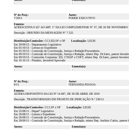
-
-
Nº do Proj.:
Autor:
7/2013
PODER EXECUTIVO
Ementa:
ACRESCENTA O §5° AO ART. 1° DA LEI COMPLEMENTAR N° 37, DE 26 DE NOVEMBRO
Descrição:
ORIUNDO DA MENSAGEM N° 7.525
Distribuição/Comissões:
CCJ,ED,SP e OF
Localização:
LEGIS
Em 30/09/13 - Departamento Legislativo
Em 01/10/13 - Leitura no Expediente
Em 01/10/13 - Comissão de Constituição, Justiça e Redação/Procuradoria
Em 09/10/13 - Comissão de Constituição, Justiça e Redação, relator Dep. Dr.Sarto, parecer favoráv
Em 09/10/13 - Comissões Conjuntas: ED, CTASP e COFT, relator Dep. Dr.Sarto, parecer favoráve
Em 10.10.13 - Plenário, favorável/Aprovado
Anexo:
Emenda(s):
-
-
Nº do Proj.:
Autor:
8/11
FERNANDA PESSOA
Ementa:
ALTERA DISPOSITIVO DA LEI Nº 14.687, DE 30 DE ABRIL DE 2010
Descrição:
TRANSFORMADO EM PROJETO DE INDICAÇÃO N.º 236/11
Distribuição/Comissões:
CCJ,SP e OF
Localização:
LEGIS
Em 25/08/11 - Departº Legislativo
Em 26/08/11 - Leitura e Expediente
Em 26/08/11 - Comissão de Constituição, Justiça e Redação/Procuradoria.
Em 28/09/11 - Comissão de Constituição, Justiça e Redação, relator Dep. Antônio Carlos, parecer 
Anexo:
Emenda(s):