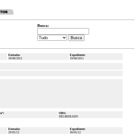
Busca:
Entrada:
Expediente:
18/08/2011
19/08/2011
 nº:
OBS:
DELIBERADO
Entrada:
Expediente:
29/05/12
30/05/12