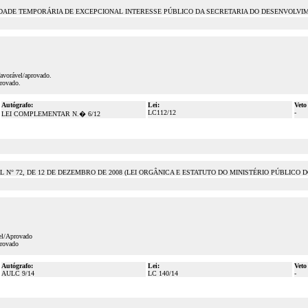
DE TEMPORÁRIA DE EXCEPCIONAL INTERESSE PÚBLICO DA SECRETARIA DO DESENVOLVIMENT
favorável/aprovado.
rovado.
Autógrafo:
Lei:
Veto
LC112/12
-
LEI COMPLEMENTAR N.� 6/12
N° 72, DE 12 DE DEZEMBRO DE 2008 (LEI ORGÂNICA E ESTATUTO DO MINISTÉRIO PÚBLICO 
vel/Aprovado
provado
Autógrafo:
Lei:
Veto
AULC 9/14
LC 140/14
-