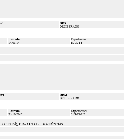
 nº:
OBS:
DELIBERADO
Entrada:
Expediente:
14.05.14
15.05.14
 nº:
OBS:
DELIBERADO
Entrada:
Expediente:
31/10/2012
31/10/2012
 DO CEARÁ), E DÁ OUTRAS PROVIDÊNCIAS.