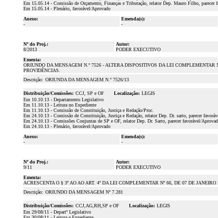
Em 15.05.14 - Comissão de Orçamento, Finanças e Tributação, relator Dep. Mauro Filho, parecer 
Em 15.05.14 - Plenário, favorável/Aprovado
Anexo:
Emenda(s):
-
-
Nº do Proj.:
Autor:
8/2013
PODER EXECUTIVO
Ementa:
ORIUNDO DA MENSAGEM N.º 7526 - ALTERA DISPOSITIVOS DA LEI COMPLEMENTAR
PROVIDÊNCIAS.
Descrição:
ORIUNDA DA MENSAGEM N.º 7526/13
Distribuição/Comissões:
CCJ, SP e OF
Localização:
LEGIS
Em 10.10.13 - Departamento Legislativo
Em 11.10.13 - Leitura no Expediente
Em 11.10.13 - Comissão de Constituição, Justiça e Redação/Proc.
Em 24.10.13 - Comissão de Constituição, Justiça e Redação, relator Dep. Dr. sarto, parecer favorá
Em 24.10.13 - Comissões Conjuntas de SP e OF, relator Dep. Dr. Sarto, parecer favorável/Aprova
Em 24.10.13 - Plenário, favorável/Aprovado
Anexo:
Emenda(s):
-
-
Nº do Proj.:
Autor:
9/11
PODER EXECUTIVO
Ementa:
ACRESCENTA O § 3º AO AO ART. 4º DA LEI COMPLEMENTAR Nº 66, DE 07 DE JANEIRO 
Descrição:
ORIUNDO DA MENSAGEM Nº 7.281
Distribuição/Comissões:
CCJ,AG,RH,SP e OF
Localização:
LEGIS
Em 29/08/11 - Departº Legislativo
Em 30/08/11 - Leitura e Expediente