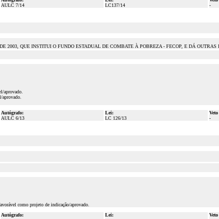
AULC 7/14
LC137/14
-
 DE 2003, QUE INSTITUI O FUNDO ESTADUAL DE COMBATE À POBREZA - FECOP, E DÁ OUTRAS
el/aprovado.
l/aprovado.
Autógrafo:
Lei:
Veto
AULC 6/13
LC 126/13
-
favorável como projeto de indicação/aprovado.
Autógrafo:
Lei:
Veto