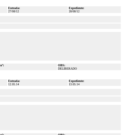
Entrada:
Expediente:
27/08/12
28/08/12
 nº:
OBS:
DELIBERADO
Entrada:
Expediente:
12.05.14
13.05.14
 nº:
OBS: