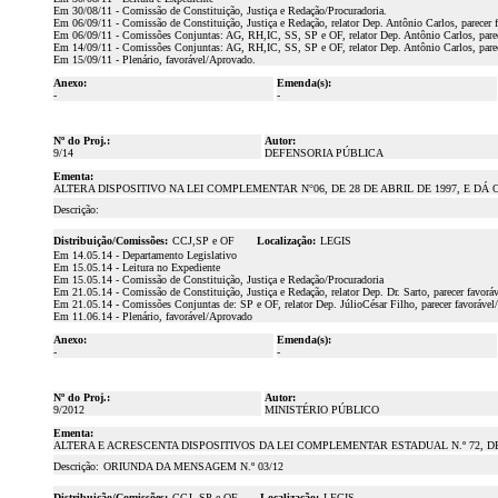
Em 30/08/11 - Comissão de Constituição, Justiça e Redação/Procuradoria.
Em 06/09/11 - Comissão de Constituição, Justiça e Redação, relator Dep. Antônio Carlos, parecer 
Em 06/09/11 - Comissões Conjuntas: AG, RH,IC, SS, SP e OF, relator Dep. Antônio Carlos, parec
Em 14/09/11 - Comissões Conjuntas: AG, RH,IC, SS, SP e OF, relator Dep. Antônio Carlos, parec
Em 15/09/11 - Plenário, favorável/Aprovado.
Anexo:
Emenda(s):
-
-
Nº do Proj.:
Autor:
9/14
DEFENSORIA PÚBLICA
Ementa:
ALTERA DISPOSITIVO NA LEI COMPLEMENTAR N°06, DE 28 DE ABRIL DE 1997, E DÁ
Descrição:
Distribuição/Comissões:
CCJ,SP e OF
Localização:
LEGIS
Em 14.05.14 - Departamento Legislativo
Em 15.05.14 - Leitura no Expediente
Em 15.05.14 - Comissão de Constituição, Justiça e Redação/Procuradoria
Em 21.05.14 - Comissão de Constituição, Justiça e Redação, relator Dep. Dr. Sarto, parecer favorá
Em 21.05.14 - Comissões Conjuntas de: SP e OF, relator Dep. JúlioCésar Filho, parecer favoráve
Em 11.06.14 - Plenário, favorável/Aprovado
Anexo:
Emenda(s):
-
-
Nº do Proj.:
Autor:
9/2012
MINISTÉRIO PÚBLICO
Ementa:
ALTERA E ACRESCENTA DISPOSITIVOS DA LEI COMPLEMENTAR ESTADUAL N.º 72, D
Descrição:
ORIUNDA DA MENSAGEM N.º 03/12
Distribuição/Comissões:
CCJ, SP e OF
Localização:
LEGIS