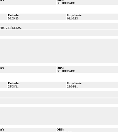
DELIBERADO
Entrada:
Expediente:
30.09.13
01.10.13
 PROVIDÊNCIAS.
 nº:
OBS:
DELIBERADO
Entrada:
Expediente:
25/08/11
26/08/11
 nº:
OBS: