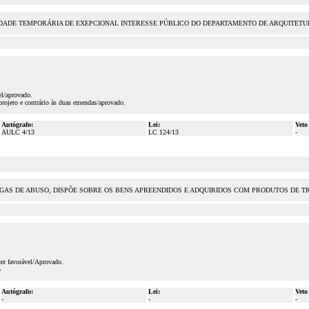
ADE TEMPORÁRIA DE EXEPCIONAL INTERESSE PÚBLICO DO DEPARTAMENTO DE ARQUITETURA E
el/aprovado.
rojeto e contrário às duas emendas/aprovado.
Autógrafo:
Lei:
Veto
AULC 4/13
LC 124/13
-
S DE ABUSO, DISPÕE SOBRE OS BENS APREENDIDOS E ADQUIRIDOS COM PRODUTOS DE TRÁ
er favorável/Aprovado.
o
Autógrafo:
Lei:
Veto
-
-
-