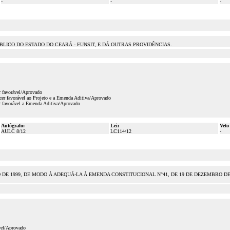
-
-
-
BLICO DO ESTADO DO CEARÁ - FUNSIT, E DÁ OUTRAS PROVIDÊNCIAS.
r favorável/Aprovado
cer favorável ao Projeto e a Emenda Aditiva/Aprovado
r favorável a Emenda Aditiva/Aprovado
Autógrafo:
Lei:
Veto
AULC 8/12
LC114/12
-
 DE 1999, DE MODO À ADEQUÁ-LA À EMENDA CONSTITUCIONAL N°41, DE 19 DE DEZEMBRO DE 
vel/Aprovado