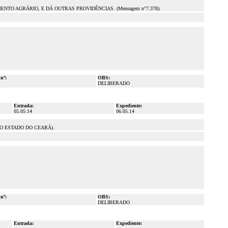
O AGRÁRIO, E DÁ OUTRAS PROVIDÊNCIAS. (Mensagem n°7.378).
 nº:
OBS:
DELIBERADO
Entrada:
Expediente:
05.05.14
06.05.14
DO ESTADO DO CEARÁ).
 nº:
OBS:
DELIBERADO
Entrada:
Expediente: