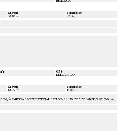
REJEITADO
Entrada:
Expediente:
08/10/12
09/10/12
 nº:
OBS:
DELIBERADO
Entrada:
Expediente:
13.05.14
14.05.14
2003, À EMENDA CONSTITUCIONAL ESTADUAL N°56, DE 7 DE JANEIRO DE 2004, À