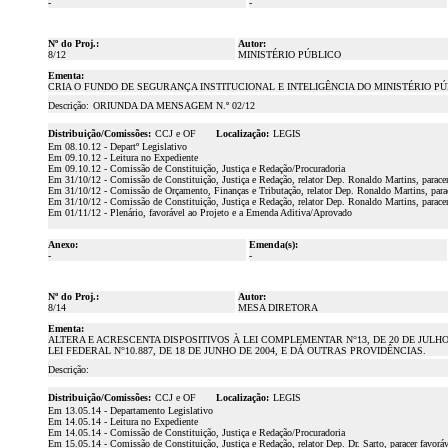
-
-
Nº do Proj.:
Autor:
8/12
MINISTÉRIO PÚBLICO
Ementa:
CRIA O FUNDO DE SEGURANÇA INSTITUCIONAL E INTELIGÊNCIA DO MINISTÉRIO PÚ
Descrição:
ORIUNDA DA MENSAGEM N.º 02/12
Distribuição/Comissões:
CCJ e OF
Localização:
LEGIS
Em 08.10.12 - Departº Legislativo
Em 09.10.12 - Leitura no Expediente
Em 09.10.12 - Comissão de Constituição, Justiça e Redação/Procuradoria
Em 31/10/12 - Comissão de Constituição, Justiça e Redação, relator Dep. Ronaldo Martins, parace
Em 31/10/12 - Comissão de Orçamento, Finanças e Tributação, relator Dep. Ronaldo Martins, para
Em 31/10/12 - Comissão de Constituição, Justiça e Redação, relator Dep. Ronaldo Martins, parace
Em 01/11/12 - Plenário, favorável ao Projeto e a Emenda Aditiva/Aprovado
Anexo:
Emenda(s):
-
-
Nº do Proj.:
Autor:
8/14
MESA DIRETORA
Ementa:
ALTERA E ACRESCENTA DISPOSITIVOS À LEI COMPLEMENTAR N°13, DE 20 DE JULHO
LEI FEDERAL N°10.887, DE 18 DE JUNHO DE 2004, E DÁ OUTRAS PROVIDÊNCIAS.
Descrição:
Distribuição/Comissões:
CCJ e OF
Localização:
LEGIS
Em 13.05.14 - Departamento Legislativo
Em 14.05.14 - Leitura no Expediente
Em 14.05.14 - Comissão de Constituição, Justiça e Redação/Procuradoria
Em 15.05.14 - Comissão de Constituição, Justiça e Redação, relator Dep. Dr. Sarto, paracer favorá