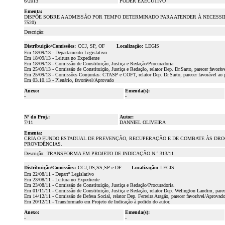
6/2013
PODER EXECUTIVO
Ementa:
DISPÕE SOBRE A ADMISSÃO POR TEMPO DETERMINADO PARA ATENDER À NECESSID
7520)
Descrição:
Distribuição/Comissões:
CCJ, SP, OF
Localização:
LEGIS
Em 18/09/13 - Departamento Legislativo
Em 18/09/13 - Leitura no Expediente
Em 18/09/13 - Comissão de Constituição, Justiça e Redação/Procuradoria
Em 25/09/13 - Comissão de Constituição, Justiça e Redação, relator Dep. Dr.Sarto, parecer favoráv
Em 25/09/13 - Comissões Conjuntas: CTASP e COFT, relator Dep. Dr.Sarto, parecer favorável ao p
Em 03.10.13 - Plenário, favorável/Aprovado
Anexo:
Emenda(s):
-
-
Nº do Proj.:
Autor:
7/11
DANNIEL OLIVEIRA
Ementa:
CRIA O FUNDO ESTADUAL DE PREVENÇÃO, RECUPERAÇÃO E DE COMBATE ÀS DROGA
PROVIDÊNCIAS.
Descrição:
TRANSFORMA EM PROJETO DE INDICAÇÃO N.º 313/11
Distribuição/Comissões:
CCJ,DS,SS,SP e OF
Localização:
LEGIS
Em 22/08/11 - Departº Legislativo
Em 23/08/11 - Leitura no Expediente
Em 23/08/11 - Comissão de Constituição, Justiça e Redação/Procuradoria.
Em 01/11/11 - Comissão de Constituição, Justiça e Redação, relator Dep. Welington Landim, parec
Em 14/12/11 - Comissão de Defesa Social, relator Dep. Ferreira Aragão, parecer favorável/Aprovad
Em 20/12/11 - Transformado em Projeto de Indicação à pedido do autor.
Anexo:
Emenda(s):
-
-