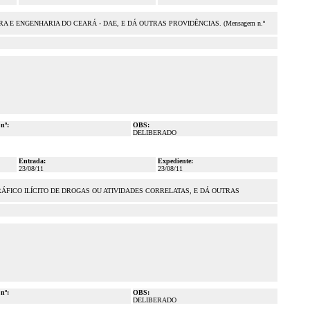
 ENGENHARIA DO CEARÁ - DAE, E DÁ OUTRAS PROVIDÊNCIAS. (Mensagem n.º
 nº:
OBS:
DELIBERADO
Entrada:
Expediente:
23/08/11
23/08/11
FICO ILÍCITO DE DROGAS OU ATIVIDADES CORRELATAS, E DÁ OUTRAS
 nº:
OBS:
DELIBERADO