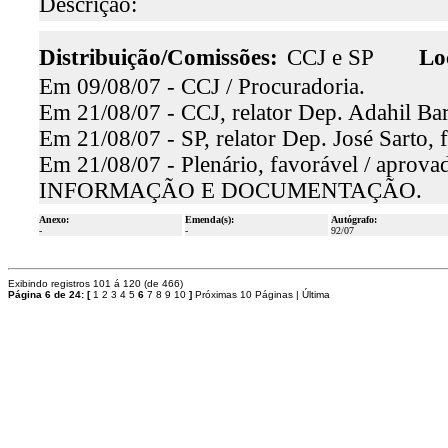
Descrição:
Distribuição/Comissões:
CCJ e SP
Lo
Em 09/08/07 - CCJ / Procuradoria.
Em 21/08/07 - CCJ, relator Dep. Adahil Bar
Em 21/08/07 - SP, relator Dep. José Sarto, 
Em 21/08/07 - Plenário, favorável / aprova
INFORMAÇÃO E DOCUMENTAÇÃO.
Anexo:
Emenda(s):
Autógrafo:
-
-
92/07
Exibindo registros 101 á 120 (de 466)
Página 6 de 24:
[
1
2
3
4
5
6
7
8
9
10
]
Próximas 10 Páginas
|
Última