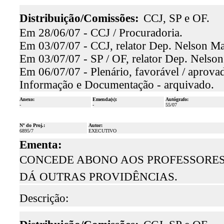
Distribuição/Comissões:
CCJ, SP e OF.
Em 28/06/07 - CCJ / Procuradoria.
Em 03/07/07 - CCJ, relator Dep. Nelson Mar
Em 03/07/07 - SP / OF, relator Dep. Nelson
Em 06/07/07 - Plenário, favorável / aprova
Informação e Documentação - arquivado.
Anexo:
Emenda(s):
Autógrafo:
-
-
55/07
Nº do Proj.:
Autor:
6895/7
EXECUTIVO
Ementa:
CONCEDE ABONO AOS PROFESSORES 
DÁ OUTRAS PROVIDÊNCIAS.
Descrição: