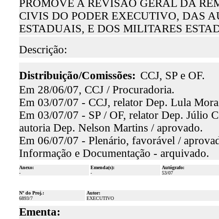
PROMOVE A REVISÃO GERAL DA RE
CIVIS DO PODER EXECUTIVO, DAS 
ESTADUAIS, E DOS MILITARES ESTA
Descrição:
Distribuição/Comissões:
CCJ, SP e OF.
Em 28/06/07, CCJ / Procuradoria.
Em 03/07/07 - CCJ, relator Dep. Lula Morai
Em 03/07/07 - SP / OF, relator Dep. Júlio C
autoria Dep. Nelson Martins / aprovado.
Em 06/07/07 - Plenário, favorável / aprova
Informação e Documentação - arquivado.
Anexo:
Emenda(s):
Autógrafo:
-
-
53/07
Nº do Proj.:
Autor:
6893/7
EXECUTIVO
Ementa: