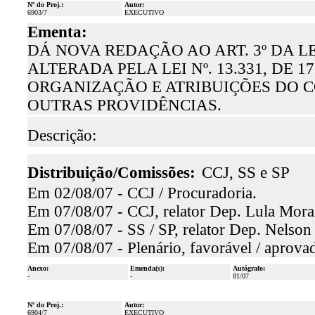
Nº do Proj.:
Autor:
6903/7
EXECUTIVO
Ementa:
DÁ NOVA REDAÇÃO AO ART. 3º DA LEI
ALTERADA PELA LEI Nº. 13.331, DE 
ORGANIZAÇÃO E ATRIBUIÇÕES DO 
OUTRAS PROVIDÊNCIAS.
Descrição:
Distribuição/Comissões:
CCJ, SS e SP
Em 02/08/07 - CCJ / Procuradoria.
Em 07/08/07 - CCJ, relator Dep. Lula Morai
Em 07/08/07 - SS / SP, relator Dep. Nelson 
Em 07/08/07 - Plenário, favorável / aprova
Anexo:
Emenda(s):
Autógrafo:
-
-
81/07
Nº do Proj.:
Autor:
6904/7
EXECUTIVO