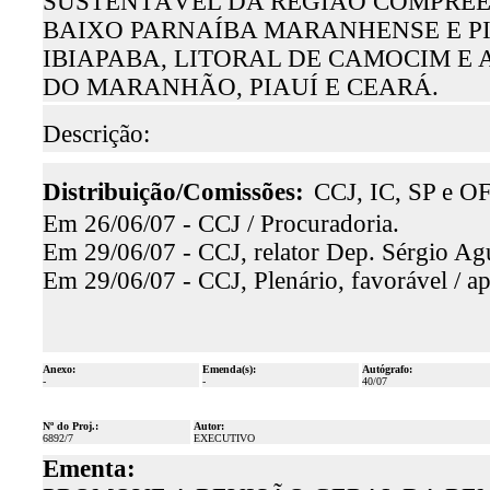
SUSTENTÁVEL DA REGIÃO COMPREE
BAIXO PARNAÍBA MARANHENSE E PIA
IBIAPABA, LITORAL DE CAMOCIM E
DO MARANHÃO, PIAUÍ E CEARÁ.
Descrição:
Distribuição/Comissões:
CCJ, IC, SP e OF
Em 26/06/07 - CCJ / Procuradoria.
Em 29/06/07 - CCJ, relator Dep. Sérgio Agu
Em 29/06/07 - CCJ, Plenário, favorável / a
Anexo:
Emenda(s):
Autógrafo:
-
-
40/07
Nº do Proj.:
Autor:
6892/7
EXECUTIVO
Ementa: