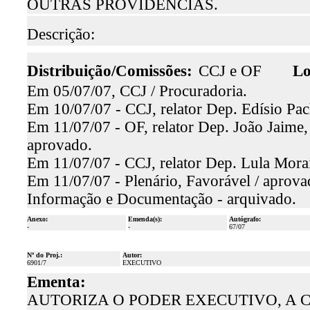
OUTRAS PROVIDÊNCIAS.
Descrição:
Distribuição/Comissões:
CCJ e OF
Lo
Em 05/07/07, CCJ / Procuradoria.
Em 10/07/07 - CCJ, relator Dep. Edísio Pac
Em 11/07/07 - OF, relator Dep. João Jaime, 
aprovado.
Em 11/07/07 - CCJ, relator Dep. Lula Morai
Em 11/07/07 - Plenário, Favorável / aprova
Informação e Documentação - arquivado.
Anexo:
Emenda(s):
Autógrafo:
-
-
67/07
Nº do Proj.:
Autor:
6901/7
EXECUTIVO
Ementa:
AUTORIZA O PODER EXECUTIVO, A