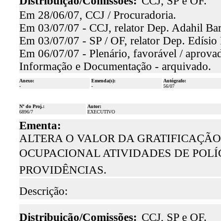
Distribuição/Comissões:
CCJ, SP e OF.
Em 28/06/07, CCJ / Procuradoria.
Em 03/07/07 - CCJ, relator Dep. Adahil Bar
Em 03/07/07 - SP / OF, relator Dep. Edísio
Em 06/07/07 - Plenário, favorável / aprova
Informação e Documentação - arquivado.
Anexo:
Emenda(s):
Autógrafo:
-
-
56/07
Nº do Proj.:
Autor:
6896/7
EXECUTIVO
Ementa:
ALTERA O VALOR DA GRATIFICAÇÃO
OCUPACIONAL ATIVIDADES DE POLÍCI
PROVIDÊNCIAS.
Descrição:
Distribuição/Comissões:
CCJ, SP e OF.