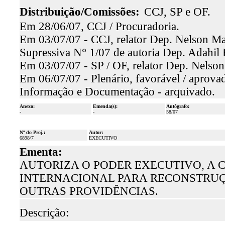
Distribuição/Comissões:
CCJ, SP e OF.
Em 28/06/07, CCJ / Procuradoria.
Em 03/07/07 - CCJ, relator Dep. Nelson Mar
Supressiva N° 1/07 de autoria Dep. Adahil 
Em 03/07/07 - SP / OF, relator Dep. Nelson
Em 06/07/07 - Plenário, favorável / aprova
Informação e Documentação - arquivado.
Anexo:
Emenda(s):
Autógrafo:
-
-
58/07
Nº do Proj.:
Autor:
6898/7
EXECUTIVO
Ementa:
AUTORIZA O PODER EXECUTIVO, A
INTERNACIONAL PARA RECONSTRUÇÃ
OUTRAS PROVIDÊNCIAS.
Descrição: