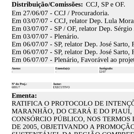
Distribuição/Comissões:
CCJ, SP e OF.
Em 27/06/07 - CCJ / Procuradoria.
Em 03/07/07 - CCJ, relator Dep. Lula Morai
Em 03/07/07 - SP / OF, relator Dep. Sérgio 
Em 03/07/07 - Plenário.
Em 06/07/07 - SP, relator Dep. José Sarto,
Em 06/07/07 - SP, relator Dep. José Sarto,
Em 06/07/07 - Plenário, Favorável ao proje
Anexo:
Emenda(s):
Autógrafo:
-
-
52/07
Nº do Proj.:
Autor:
6891/7
EXECUTIVO
Ementa:
RATIFICA O PROTOCOLO DE INTENÇ
MARANHÃO, DO CEARÁ E DO PIAUÍ,
CONSÓRCIO PÚBLICO, NOS TERMOS DA
DE 2005, OBJETIVANDO A PROMOÇÃ