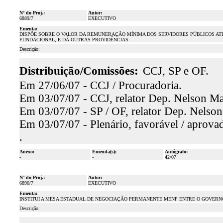
Nº do Proj.:
Autor:
6889/7
EXECUTIVO
Ementa:
DISPÕE SOBRE O VALOR DA REMUNERAÇÃO MÍNIMA DOS SERVIDORES PÚBLICOS ATIV
FUNDACIONAL, E DÁ OUTRAS PROVIDÊNCIAS.
Descrição:
Distribuição/Comissões:
CCJ, SP e OF.
Em 27/06/07 - CCJ / Procuradoria.
Em 03/07/07 - CCJ, relator Dep. Nelson Mar
Em 03/07/07 - SP / OF, relator Dep. Nelson
Em 03/07/07 - Plenário, favorável / aprova
.
Anexo:
Emenda(s):
Autógrafo:
-
-
42/07
Nº do Proj.:
Autor:
6890/7
EXECUTIVO
Ementa:
INSTITUI A MESA ESTADUAL DE NEGOCIAÇÃO PERMANENTE MENP ENTRE O GOVERN
Descrição: