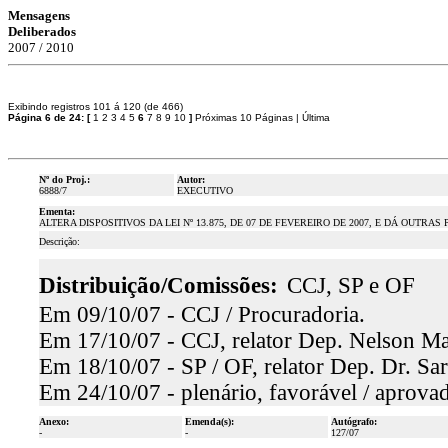
Mensagens
Deliberados
2007 / 2010
Exibindo registros 101 á 120 (de 466)
Página 6 de 24:
[
1
2
3
4
5
6
7
8
9
10
]
Próximas 10 Páginas
|
Última
Nº do Proj.:
Autor:
6888/7
EXECUTIVO
Ementa:
ALTERA DISPOSITIVOS DA LEI Nº 13.875, DE 07 DE FEVEREIRO DE 2007, E DÁ OUTRAS
Descrição:
Distribuição/Comissões:
CCJ, SP e OF
Em 09/10/07 - CCJ / Procuradoria.
Em 17/10/07 - CCJ, relator Dep. Nelson Mar
Em 18/10/07 - SP / OF, relator Dep. Dr. Sar
Em 24/10/07 - plenário, favorável / aprova
Anexo:
Emenda(s):
Autógrafo:
-
-
127/07