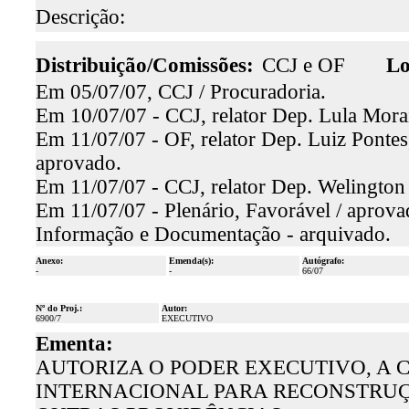
Descrição:
Distribuição/Comissões:
CCJ e OF
Lo
Em 05/07/07, CCJ / Procuradoria.
Em 10/07/07 - CCJ, relator Dep. Lula Morai
Em 11/07/07 - OF, relator Dep. Luiz Pontes,
aprovado.
Em 11/07/07 - CCJ, relator Dep. Welington
Em 11/07/07 - Plenário, Favorável / aprova
Informação e Documentação - arquivado.
Anexo:
Emenda(s):
Autógrafo:
-
-
66/07
Nº do Proj.:
Autor:
6900/7
EXECUTIVO
Ementa:
AUTORIZA O PODER EXECUTIVO, A
INTERNACIONAL PARA RECONSTRUÇÃ