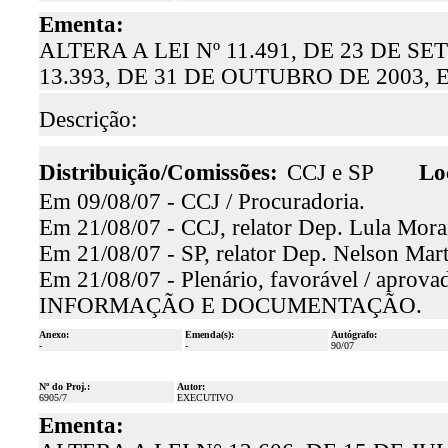
Ementa:
ALTERA A LEI Nº 11.491, DE 23 DE S
13.393, DE 31 DE OUTUBRO DE 2003
Descrição:
Distribuição/Comissões:
CCJ e SP
Lo
Em 09/08/07 - CCJ / Procuradoria.
Em 21/08/07 - CCJ, relator Dep. Lula Morai
Em 21/08/07 - SP, relator Dep. Nelson Mart
Em 21/08/07 - Plenário, favorável / aprova
INFORMAÇÃO E DOCUMENTAÇÃO.
Anexo:
Emenda(s):
Autógrafo:
-
-
90/07
Nº do Proj.:
Autor:
6905/7
EXECUTIVO
Ementa: