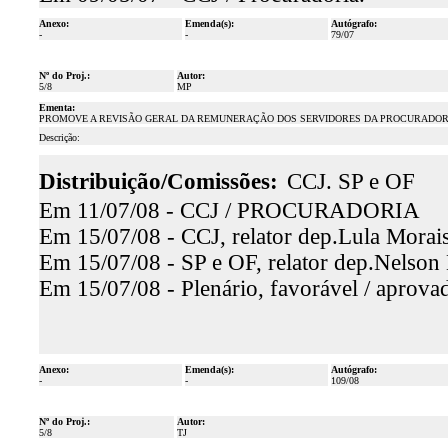
Anexo:
Emenda(s):
Autógrafo:
-
-
79/07
Nº do Proj.:
Autor:
5/8
MP
Ementa:
PROMOVE A REVISÃO GERAL DA REMUNERAÇÃO DOS SERVIDORES DA PROCURADORIA
Descrição:
Distribuição/Comissões:
CCJ. SP e OF
Em 11/07/08 - CCJ / PROCURADORIA
Em 15/07/08 - CCJ, relator dep.Lula Morais
Em 15/07/08 - SP e OF, relator dep.Nelson 
Em 15/07/08 - Plenário, favorável / aprova
Anexo:
Emenda(s):
Autógrafo:
-
-
109/08
Nº do Proj.:
Autor:
5/8
TJ