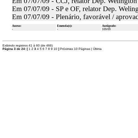
Em 07/07/09 - CCJ, relator Dep. Welington
Em 07/07/09 - SP e OF, relator Dep. Welin
Em 07/07/09 - Plenário, favorável / aprova
Anexo:
Emenda(s):
Autógrafo:
-
-
109/09
Exibindo registros 41 á 60 (de 466)
Página 3 de 24:
[
1
2
3
4
5
6
7
8
9
10
]
Próximas 10 Páginas
|
Última