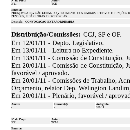
Nº do Proj.:
Autor:
3/11
TCE
Ementa:
PROMOVE A REVISÃO GERAL DO VENCIMENTO DOS CARGOS EFETIVOS E FUNÇÕES DO
PENSÕES, E DÁ OUTRAS PROVIDÊNCIAS.
Descrição:
CONVOCAÇÃO EXTRAORDINÁRIA
Distribuição/Comissões:
CCJ, SP e OF.
Em 12/01/11 - Depto. Legislativo.
Em 13/01/11 - Leitura no Expediente.
Em 13/01/11 - Comissão de Constituição, Ju
Em 20/01/11 - Comissão de Constituição, Ju
favorável / aprovado.
Em 20/01/11 - Comissões de Trabalho, Admin
Orçamento, relator Dep. Welington Landim,
Em 20/01/11 - Plenário, favorável / aprova
Anexo:
Emenda(s):
Autógrafo:
-
-
261/11
Nº do Proj.:
Autor:
3/11
TCM
Ementa: