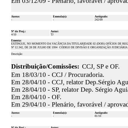
Em 03/12/09 - Plenário, favorável / aprova
Anexo:
Emenda(s):
Autógrafo:
-
-
242/09
Nº do Proj.:
Autor:
4/10
TJ
Ementa:
EXTINGUE, NO MOMENTO DA VACÂNCIA DA TITULARIDADE 02 (DOIS) OFÍCIOS DE RE
Nº 12.342, DE 28 DE JULHO DE 1994  CÓDIGO DE DIVISÃO E ORGANIZAÇÃO JUDICIÁR
Descrição:
Distribuição/Comissões:
CCJ, SP e OF.
Em 18/03/10 - CCJ / Procuradoria.
Em 28/04/10 - CCJ, relator Dep.Sérgio Agui
Em 28/04/10 - SP, relator Dep. Sérgio Aguia
Em 28/04/10 - OF.
Em 29/04/10 - Plenário, favorável / aprova
Anexo:
Emenda(s):
Autógrafo:
-
-
81/10
Nº do Proj.:
Autor: