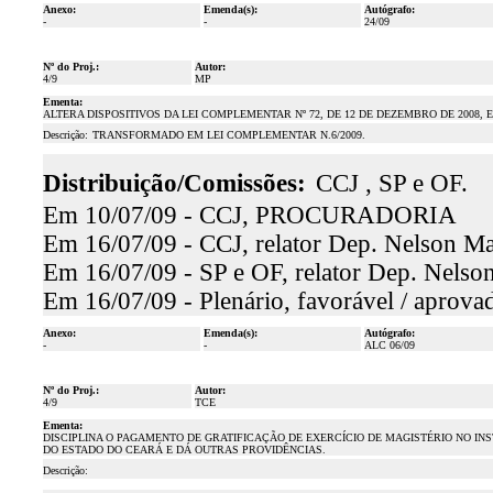
Anexo:
Emenda(s):
Autógrafo:
-
-
24/09
Nº do Proj.:
Autor:
4/9
MP
Ementa:
ALTERA DISPOSITIVOS DA LEI COMPLEMENTAR Nº 72, DE 12 DE DEZEMBRO DE 2008,
Descrição:
TRANSFORMADO EM LEI COMPLEMENTAR N.6/2009.
Distribuição/Comissões:
CCJ , SP e OF.
Em 10/07/09 - CCJ, PROCURADORIA
Em 16/07/09 - CCJ, relator Dep. Nelson Mar
Em 16/07/09 - SP e OF, relator Dep. Nelson
Em 16/07/09 - Plenário, favorável / aprova
Anexo:
Emenda(s):
Autógrafo:
-
-
ALC 06/09
Nº do Proj.:
Autor:
4/9
TCE
Ementa:
DISCIPLINA O PAGAMENTO DE GRATIFICAÇÃO DE EXERCÍCIO DE MAGISTÉRIO NO IN
DO ESTADO DO CEARÁ E DÁ OUTRAS PROVIDÊNCIAS.
Descrição: