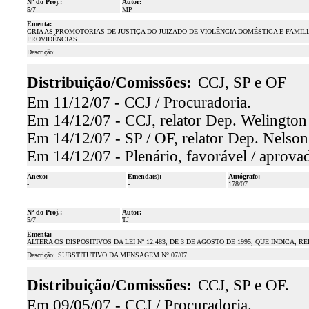
Nº do Proj.:
Autor:
5/7
MP
Ementa:
CRIA AS PROMOTORIAS DE JUSTIÇA DO JUIZADO DE VIOLÊNCIA DOMÉSTICA E FAMI
PROVIDÊNCIAS.
Descrição:
Distribuição/Comissões:
CCJ, SP e OF
Em 11/12/07 - CCJ / Procuradoria.
Em 14/12/07 - CCJ, relator Dep. Welington 
Em 14/12/07 - SP / OF, relator Dep. Nelson
Em 14/12/07 - Plenário, favorável / aprova
Anexo:
Emenda(s):
Autógrafo:
-
-
178/07
Nº do Proj.:
Autor:
5/7
TJ
Ementa:
ALTERA OS DISPOSITIVOS DA LEI Nº 12.483, DE 3 DE AGOSTO DE 1995, QUE INDIC
Descrição:
SUBSTITUTIVO DA MENSAGEM N° 07/07.
Distribuição/Comissões:
CCJ, SP e OF.
Em 09/05/07 - CCJ / Procuradoria.