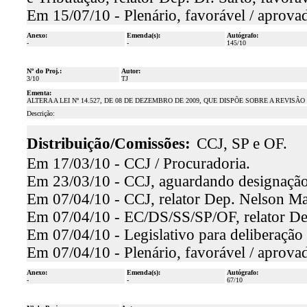
Em 15/07/10 - Plenário, favorável / aprova
Anexo:
Emenda(s):
Autógrafo:
-
-
145/10
Nº do Proj.:
Autor:
3/10
TJ
Ementa:
ALTERA A LEI Nº 14.527, DE 08 DE DEZEMBRO DE 2009, QUE DISPÕE SOBRE A REVI
Descrição:
Distribuição/Comissões:
CCJ, SP e OF.
Em 17/03/10 - CCJ / Procuradoria.
Em 23/03/10 - CCJ, aguardando designação 
Em 07/04/10 - CCJ, relator Dep. Nelson Mar
Em 07/04/10 - EC/DS/SS/SP/OF, relator Dep
Em 07/04/10 - Legislativo para deliberação 
Em 07/04/10 - Plenário, favorável / aprova
Anexo:
Emenda(s):
Autógrafo:
-
-
67/10