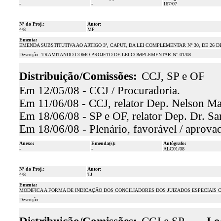
-
-
167/07
Nº do Proj.:
Autor:
4/8
MP
Ementa:
EMENDA SUBSTITUTIVA AO ARTIGO 3º, CAPUT, DA LEI COMPLEMENTAR Nº 30, DE 26 D
Descrição:
TRAMITANDO COMO PROJETO DE LEI COMPLEMENTAR N° 01/08.
Distribuição/Comissões:
CCJ, SP e OF
Em 12/05/08 - CCJ / Procuradoria.
Em 11/06/08 - CCJ, relator Dep. Nelson Mar
Em 18/06/08 - SP e OF, relator Dep. Dr. Sar
Em 18/06/08 - Plenário, favorável / aprova
Anexo:
Emenda(s):
Autógrafo:
-
-
ALC01/08
Nº do Proj.:
Autor:
4/8
TJ
Ementa:
MODIFICA A FORMA DE INDICAÇÃO DOS CONCILIADORES DOS JUIZADOS ESPECIAIS C
Descrição: