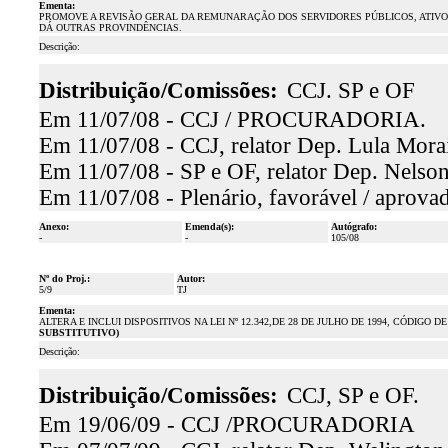
Ementa:
PROMOVE A REVISÃO GERAL DA REMUNARAÇÃO DOS SERVIDORES PÚBLICOS, ATIVOS E 
DÁ OUTRAS PROVINDÊNCIAS.
Descrição:
Distribuição/Comissões:
CCJ. SP e OF
Em 11/07/08 - CCJ / PROCURADORIA.
Em 11/07/08 - CCJ, relator Dep. Lula Morai
Em 11/07/08 - SP e OF, relator Dep. Nelson
Em 11/07/08 - Plenário, favorável / aprova
Anexo:
Emenda(s):
Autógrafo:
-
-
105/08
Nº do Proj.:
Autor:
5/9
TJ
Ementa:
ALTERA E INCLUI DISPOSITIVOS NA LEI Nº 12.342,DE 28 DE JULHO DE 1994, CÓDIG
SUBSTITUTIVO)
Descrição:
Distribuição/Comissões:
CCJ, SP e OF.
Em 19/06/09 - CCJ /PROCURADORIA