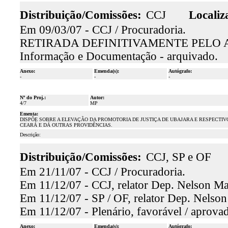
Distribuição/Comissões:
CCJ
Localiz
Em 09/03/07 - CCJ / Procuradoria.
RETIRADA DEFINITIVAMENTE PELO 
Informação e Documentação - arquivado.
Anexo:
Emenda(s):
Autógrafo:
-
-
-
Nº do Proj.:
Autor:
4/7
MP
Ementa:
DISPÕE SOBRE A ELEVAÇÃO DA PROMOTORIA DE JUSTIÇA DE UBAJARA E RESPECTI
CEARÁ E DÁ OUTRAS PROVIDÊNCIAS.
Descrição:
Distribuição/Comissões:
CCJ, SP e OF
Em 21/11/07 - CCJ / Procuradoria.
Em 11/12/07 - CCJ, relator Dep. Nelson Mar
Em 11/12/07 - SP / OF, relator Dep. Nelson
Em 11/12/07 - Plenário, favorável / aprova
Anexo:
Emenda(s):
Autógrafo: