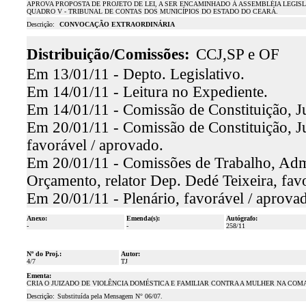
APROVA PROPOSTA DE PROJETO DE LEI, A SER ENCAMINHADO À ASSEMBLÉIA LEGIS
QUADRO V - TRIBUNAL DE CONTAS DOS MUNICÍPIOS DO ESTADO DO CEARÁ.
Descrição:
CONVOCAÇÃO EXTRAORDINÁRIA
Distribuição/Comissões:
CCJ,SP e OF
Em 13/01/11 - Depto. Legislativo.
Em 14/01/11 - Leitura no Expediente.
Em 14/01/11 - Comissão de Constituição, Ju
Em 20/01/11 - Comissão de Constituição, Ju
favorável / aprovado.
Em 20/01/11 - Comissões de Trabalho, Admin
Orçamento, relator Dep. Dedé Teixeira, fav
Em 20/01/11 - Plenário, favorável / aprova
Anexo:
Emenda(s):
Autógrafo:
-
-
258/11
Nº do Proj.:
Autor:
4/7
TJ
Ementa:
CRIA O JUIZADO DE VIOLÊNCIA DOMÉSTICA E FAMILIAR CONTRA A MULHER NA COM
Descrição:
Substituída pela Mensagem N° 06/07.