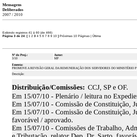
Mensagens
Deliberados
2007 / 2010
Exibindo registros 41 á 60 (de 466)
Página 3 de 24:
[
1
2
3
4
5
6
7
8
9
10
]
Próximas 10 Páginas
|
Última
Nº do Proj.:
Autor:
3/10
MP
Ementa:
PROMOVE A REVISÃO GERAL DA REMUNERAÇÃO DOS SERVIDORES DO MINISTÉRIO P
Descrição:
Distribuição/Comissões:
CCJ, SP e OF.
Em 15/07/10 - Plenário / leitura no Expedie
Em 15/07/10 - Comissão de Constituição, Ju
Em 15/07/10 - Comissão de Constituição, Ju
favorável / aprovado.
Em 15/07/10 - Comissões de Trabalho, Admi
e Tributação, relator Dep. Dr. Sarto, favorá