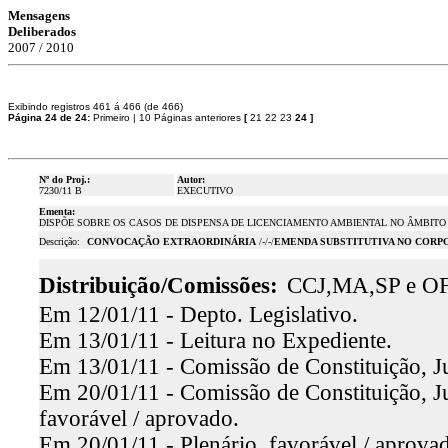
Mensagens
Deliberados
2007 / 2010
Exibindo registros 461 á 466 (de 466)
Página 24 de 24:
Primeiro
|
10 Páginas anteriores
[
21
22
23
24
]
Nº do Proj.:
Autor:
7230/11 B
EXECUTIVO
Ementa:
DISPÕE SOBRE OS CASOS DE DISPENSA DE LICENCIAMENTO AMBIENTAL NO ÂMBITO
Descrição:
CONVOCAÇÃO EXTRAORDINÁRIA
/-/-/
EMENDA SUBSTITUTIVA NO CORP
Distribuição/Comissões:
CCJ,MA,SP e O
Em 12/01/11 - Depto. Legislativo.
Em 13/01/11 - Leitura no Expediente.
Em 13/01/11 - Comissão de Constituição, Ju
Em 20/01/11 - Comissão de Constituição, Ju
favorável / aprovado.
Em 20/01/11 - Plenário, favorável / aprova