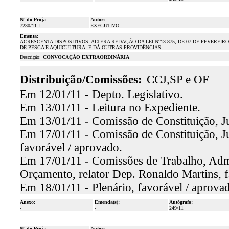
Nº do Proj.:
Autor:
7230/11 L
EXECUTIVO
Ementa:
ACRESCENTA DISPOSITIVOS, ALTERA REDAÇÃO DA LEI N°13.875, DE 07 DE FEVEREIRO
DE PESCA E AQUICULTURA, E DÁ OUTRAS PROVIDÊNCIAS.
Descrição:
CONVOCAÇÃO EXTRAORDINÁRIA
Distribuição/Comissões:
CCJ,SP e OF
Em 12/01/11 - Depto. Legislativo.
Em 13/01/11 - Leitura no Expediente.
Em 13/01/11 - Comissão de Constituição, Ju
Em 17/01/11 - Comissão de Constituição, Ju
favorável / aprovado.
Em 17/01/11 - Comissões de Trabalho, Admin
Orçamento, relator Dep. Ronaldo Martins, f
Em 18/01/11 - Plenário, favorável / aprova
Anexo:
Emenda(s):
Autógrafo:
-
-
249/11
Nº do Proj.:
Autor: