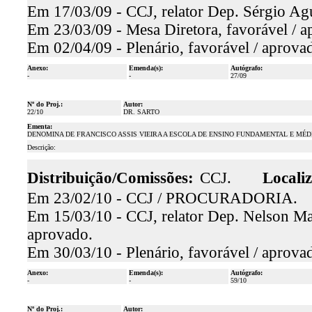
Em 17/03/09 - CCJ, relator Dep. Sérgio Agu
Em 23/03/09 - Mesa Diretora, favorável / a
Em 02/04/09 - Plenário, favorável / aprova
Anexo:
Emenda(s):
Autógrafo:
-
-
27/09
Nº do Proj.:
Autor:
22/10
DR. SARTO
Ementa:
DENOMINA DE FRANCISCO ASSIS VIEIRA A ESCOLA DE ENSINO FUNDAMENTAL E MÉDI
Descrição:
Distribuição/Comissões:
CCJ.
Locali
Em 23/02/10 - CCJ / PROCURADORIA.
Em 15/03/10 - CCJ, relator Dep. Nelson Mar
aprovado.
Em 30/03/10 - Plenário, favorável / aprova
Anexo:
Emenda(s):
Autógrafo:
-
-
59/10
Nº do Proj.:
Autor: