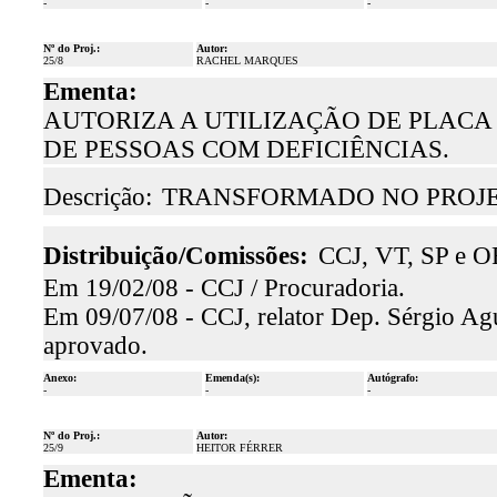
-
-
-
Nº do Proj.:
Autor:
25/8
RACHEL MARQUES
Ementa:
AUTORIZA A UTILIZAÇÃO DE PLACA
DE PESSOAS COM DEFICIÊNCIAS.
Descrição:
TRANSFORMADO NO PROJETO
Distribuição/Comissões:
CCJ, VT, SP e O
Em 19/02/08 - CCJ / Procuradoria.
Em 09/07/08 - CCJ, relator Dep. Sérgio Agu
aprovado.
Anexo:
Emenda(s):
Autógrafo:
-
-
-
Nº do Proj.:
Autor:
25/9
HEITOR FÉRRER
Ementa: