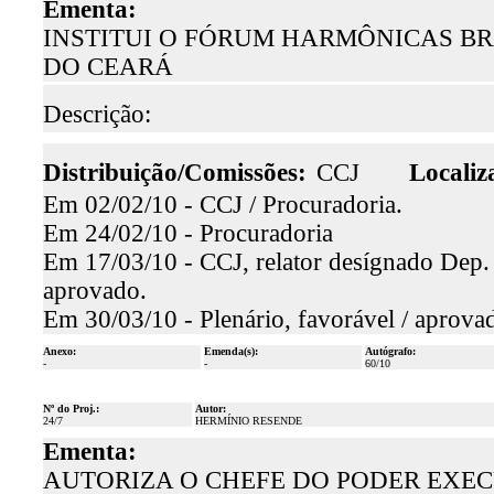
Ementa:
INSTITUI O FÓRUM HARMÔNICAS BR
DO CEARÁ
Descrição:
Distribuição/Comissões:
CCJ
Localiz
Em 02/02/10 - CCJ / Procuradoria.
Em 24/02/10 - Procuradoria
Em 17/03/10 - CCJ, relator desígnado Dep. 
aprovado.
Em 30/03/10 - Plenário, favorável / aprova
Anexo:
Emenda(s):
Autógrafo:
-
-
60/10
Nº do Proj.:
Autor:
24/7
HERMÍNIO RESENDE
Ementa:
AUTORIZA O CHEFE DO PODER EXEC