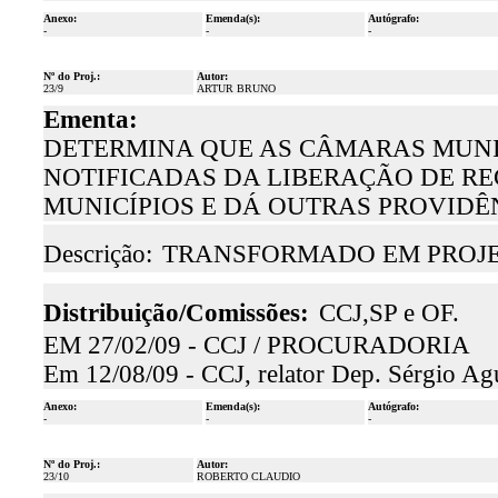
Anexo:
Emenda(s):
Autógrafo:
-
-
-
Nº do Proj.:
Autor:
23/9
ARTUR BRUNO
Ementa:
DETERMINA QUE AS CÂMARAS MUNI
NOTIFICADAS DA LIBERAÇÃO DE RE
MUNICÍPIOS E DÁ OUTRAS PROVIDÊ
Descrição:
TRANSFORMADO EM PROJET
Distribuição/Comissões:
CCJ,SP e OF.
EM 27/02/09 - CCJ / PROCURADORIA
Em 12/08/09 - CCJ, relator Dep. Sérgio Ag
Anexo:
Emenda(s):
Autógrafo:
-
-
-
Nº do Proj.:
Autor:
23/10
ROBERTO CLAUDIO