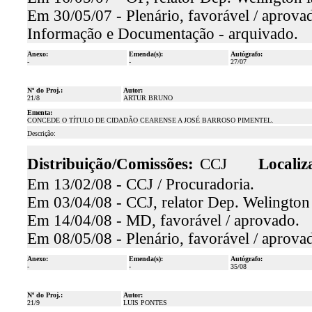
Em 30/05/07 - Plenário, favorável / aprova
Informação e Documentação - arquivado.
Anexo:
Emenda(s):
Autógrafo:
-
-
27/07
Nº do Proj.:
Autor:
21/8
ARTUR BRUNO
Ementa:
CONCEDE O TÍTULO DE CIDADÃO CEARENSE A JOSÉ BARROSO PIMENTEL.
Descrição:
Distribuição/Comissões:
CCJ
Localiz
Em 13/02/08 - CCJ / Procuradoria.
Em 03/04/08 - CCJ, relator Dep. Welington
Em 14/04/08 - MD, favorável / aprovado.
Em 08/05/08 - Plenário, favorável / aprova
Anexo:
Emenda(s):
Autógrafo:
-
-
35/08
Nº do Proj.:
Autor:
21/9
LUIS PONTES