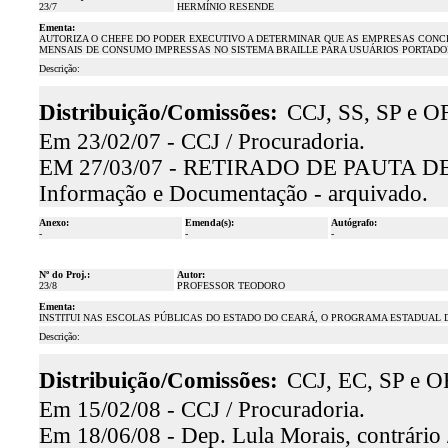
23/7
HERMÍNIO RESENDE
Ementa:
AUTORIZA O CHEFE DO PODER EXECUTIVO A DETERMINAR QUE AS EMPRESAS CONCE
MENSAIS DE CONSUMO IMPRESSAS NO SISTEMA BRAILLE PARA USUÁRIOS PORTADOR
Descrição:
Distribuição/Comissões:
CCJ, SS, SP e OF
Em 23/02/07 - CCJ / Procuradoria.
EM 27/03/07 - RETIRADO DE PAUTA 
Informação e Documentação - arquivado.
Anexo:
Emenda(s):
Autógrafo:
-
-
-
Nº do Proj.:
Autor:
23/8
PROFESSOR TEODORO
Ementa:
INSTITUI NAS ESCOLAS PÚBLICAS DO ESTADO DO CEARÁ, O PROGRAMA ESTADUAL 
Descrição:
Distribuição/Comissões:
CCJ, EC, SP e O
Em 15/02/08 - CCJ / Procuradoria.
Em 18/06/08 - Dep. Lula Morais, contrário