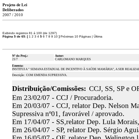
Projeto de Lei
Deliberados
2007 / 2010
Exibindo registros 81 á 100 (de 1297)
Página 5 de 65:
[
1
2
3
4
5
6
7
8
9
10
]
Próximas 10 Páginas
|
Última
Nº do Proj.:
Autor:
21/7
CARLOMANO MARQUES
Ementa:
INSTITUI A " SEMANA ESTADUAL DE INCENTIVO À SAÚDE MAMÁRIA", A SER REALI
Descrição:
COM EMENDA SUPRESSIVA.
Distribuição/Comissões:
CCJ, SS, SP e OF
Em 23/02/07 - CCJ / Procuradoria.
Em 20/03/07 - CCJ, relator Dep. Nelson M
Supressiva nº01, favorável / aprovado.
Em 17/04/07 - SS,relator Dep. Lula Morais,
Em 26/04/07 - SP, relator Dep. Sérgio Aguia
Em 16/05/07 - OF, relator Dep. Welington 