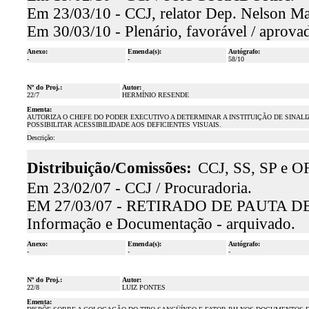
Em 23/03/10 - CCJ, relator Dep. Nelson Mar
Em 30/03/10 - Plenário, favorável / aprova
Anexo:
Emenda(s):
Autógrafo:
-
-
58/10
Nº do Proj.:
Autor:
22/7
HERMÍNIO RESENDE
Ementa:
AUTORIZA O CHEFE DO PODER EXECUTIVO A DETERMINAR A INSTITUIÇÃO DE SINALI
POSSIBILITAR ACESSIBILIDADE AOS DEFICIENTES VISUAIS.
Descrição:
Distribuição/Comissões:
CCJ, SS, SP e OF
Em 23/02/07 - CCJ / Procuradoria.
EM 27/03/07 - RETIRADO DE PAUTA 
Informação e Documentação - arquivado.
Anexo:
Emenda(s):
Autógrafo:
-
-
-
Nº do Proj.:
Autor:
22/8
LUIZ PONTES
Ementa: