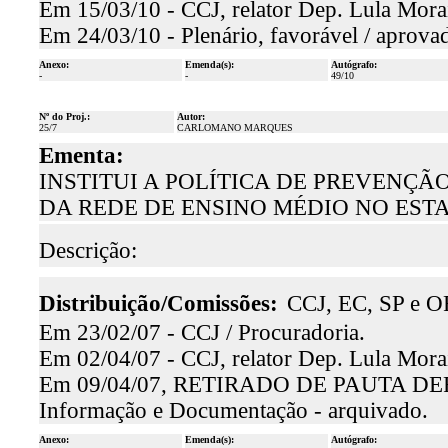
Em 15/03/10 - CCJ, relator Dep. Lula Mora
Em 24/03/10 - Plenário, favorável / aprova
Anexo:
Emenda(s):
Autógrafo:
-
-
49/10
Nº do Proj.:
Autor:
25/7
CARLOMANO MARQUES
Ementa:
INSTITUI A POLÍTICA DE PREVENÇÃ
DA REDE DE ENSINO MÉDIO NO EST
Descrição:
Distribuição/Comissões:
CCJ, EC, SP e O
Em 23/02/07 - CCJ / Procuradoria.
Em 02/04/07 - CCJ, relator Dep. Lula Morais
Em 09/04/07, RETIRADO DE PAUTA D
Informação e Documentação - arquivado.
Anexo:
Emenda(s):
Autógrafo: