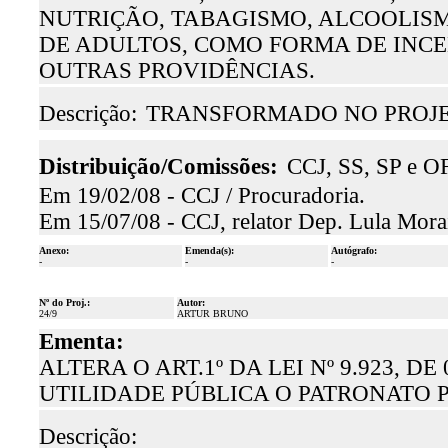
NUTRIÇÃO, TABAGISMO, ALCOOLIS
DE ADULTOS, COMO FORMA DE INCE
OUTRAS PROVIDÊNCIAS.
Descrição:
TRANSFORMADO NO PROJET
Distribuição/Comissões:
CCJ, SS, SP e O
Em 19/02/08 - CCJ / Procuradoria.
Em 15/07/08 - CCJ, relator Dep. Lula Morai
Anexo:
Emenda(s):
Autógrafo:
-
-
-
Nº do Proj.:
Autor:
24/9
ARTUR BRUNO
Ementa:
ALTERA O ART.1º DA LEI Nº 9.923, D
UTILIDADE PÚBLICA O PATRONATO PI
Descrição: