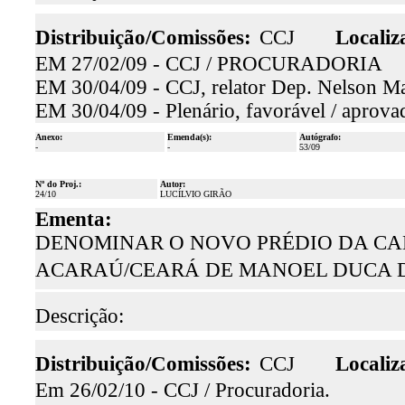
Distribuição/Comissões:
CCJ
Localiz
EM 27/02/09 - CCJ / PROCURADORIA
EM 30/04/09 - CCJ, relator Dep. Nelson Mar
EM 30/04/09 - Plenário, favorável / aprova
Anexo:
Emenda(s):
Autógrafo:
-
-
53/09
Nº do Proj.:
Autor:
24/10
LUCÍLVIO GIRÃO
Ementa:
DENOMINAR O NOVO PRÉDIO DA CAD
ACARAÚ/CEARÁ DE MANOEL DUCA D
Descrição:
Distribuição/Comissões:
CCJ
Localiz
Em 26/02/10 - CCJ / Procuradoria.