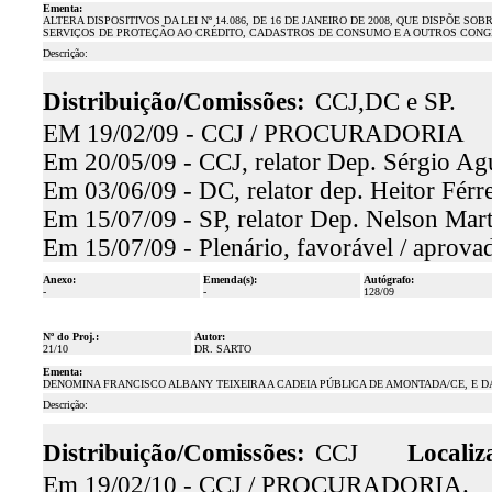
Ementa:
ALTERA DISPOSITIVOS DA LEI Nº 14.086, DE 16 DE JANEIRO DE 2008, QUE DISPÕ
SERVIÇOS DE PROTEÇÃO AO CRÉDITO, CADASTROS DE CONSUMO E A OUTROS CONG
Descrição:
Distribuição/Comissões:
CCJ,DC e SP.
EM 19/02/09 - CCJ / PROCURADORIA
Em 20/05/09 - CCJ, relator Dep. Sérgio Agu
Em 03/06/09 - DC, relator dep. Heitor Férre
Em 15/07/09 - SP, relator Dep. Nelson Mart
Em 15/07/09 - Plenário, favorável / aprova
Anexo:
Emenda(s):
Autógrafo:
-
-
128/09
Nº do Proj.:
Autor:
21/10
DR. SARTO
Ementa:
DENOMINA FRANCISCO ALBANY TEIXEIRA A CADEIA PÚBLICA DE AMONTADA/CE, E 
Descrição:
Distribuição/Comissões:
CCJ
Localiz
Em 19/02/10 - CCJ / PROCURADORIA.