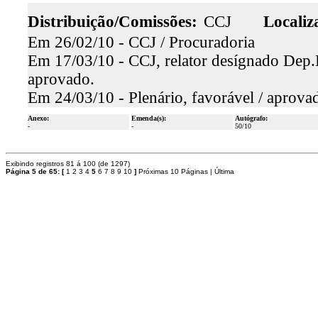
Distribuição/Comissões:
CCJ
Localiz
Em 26/02/10 - CCJ / Procuradoria
Em 17/03/10 - CCJ, relator desígnado Dep.L
aprovado.
Em 24/03/10 - Plenário, favorável / aprova
Anexo:
Emenda(s):
Autógrafo:
-
-
50/10
Exibindo registros 81 á 100 (de 1297)
Página 5 de 65:
[
1
2
3
4
5
6
7
8
9
10
]
Próximas 10 Páginas
|
Última