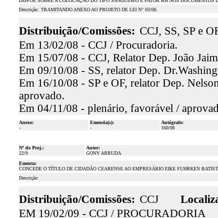
DISPÕE SOBRE A COLOCAÇÃO DO TIPO SANGÜÍNEO E FATOR RH NOS DOCUMENTOS D
Descrição:
TRAMITANDO ANEXO AO PROJETO DE LEI N° 03/08.
Distribuição/Comissões:
CCJ, SS, SP e O
Em 13/02/08 - CCJ / Procuradoria.
Em 15/07/08 - CCJ, Relator Dep. João Jaime
Em 09/10/08 - SS, relator Dep. Dr.Washingt
Em 16/10/08 - SP e OF, relator Dep. Nelson
aprovado.
Em 04/11/08 - plenário, favorável / aprova
Anexo:
Emenda(s):
Autógrafo:
-
-
160/08
Nº do Proj.:
Autor:
22/9
GONY ARRUDA
Ementa:
CONCEDE O TÍTULO DE CIDADÃO CEARENSE AO EMPRESÁRIO EIKE FUHRKEN BATIST
Descrição:
Distribuição/Comissões:
CCJ
Localiz
EM 19/02/09 - CCJ / PROCURADORIA