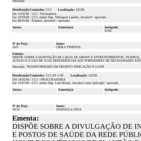
Descrição:
Distribuição/Comissões:
CCJ
Localização:
LEGIS
Em 12/02/08 - CCJ / Procuradoria.
Em 10/04/08 - CCJ, relator Dep. Welington Landim, favorável / aprovado.
Em 08/05/08 - Plenário, favorável / aprovado.
Anexo:
Emenda(s):
Autógrafo:
-
-
33/08
Nº do Proj.:
Autor:
16/9
CIRILO PIMENTA
Ementa:
DISPÕE SOBRE A ADAPTAÇÃO DE CASAS DE SHOWS E ENTRETENIMENTOS, TEATROS
ACESSO E O USO DE SUAS DEPENDÊNCIAS AOS PORTADORES DE NECESSIDADES ESPE
Descrição:
TRANSFORMADO EM PROJETO INDICAÇÃO N.114/09
Distribuição/Comissões:
CCJ,SP e OF.
Localização:
LEGIS.
EM 18/02/09 - CCJ / PROCURADORIA
Em 15/07/09 - CCJ, relator Dep. Lula Morais, favorável como Indicação / aprovado.
Anexo:
Emenda(s):
Autógrafo:
-
-
-
Nº do Proj.:
Autor:
16/10
ANAPAULA CRUZ
Ementa:
DISPÕE SOBRE A DIVULGAÇÃO DE I
E POSTOS DE SAÚDE DA REDE PÚBL