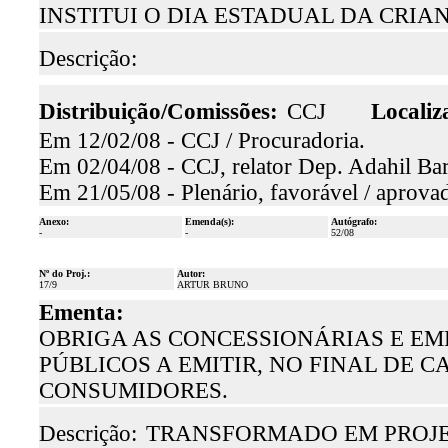
INSTITUI O DIA ESTADUAL DA CRIAN
Descrição:
Distribuição/Comissões:
CCJ
Localiz
Em 12/02/08 - CCJ / Procuradoria.
Em 02/04/08 - CCJ, relator Dep. Adahil Bar
Em 21/05/08 - Plenário, favorável / aprova
Anexo:
Emenda(s):
Autógrafo:
-
-
52/08
Nº do Proj.:
Autor:
17/9
ARTUR BRUNO
Ementa:
OBRIGA AS CONCESSIONÁRIAS E EM
PÚBLICOS A EMITIR, NO FINAL DE 
CONSUMIDORES.
Descrição:
TRANSFORMADO EM PROJET