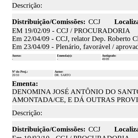
Descrição:
Distribuição/Comissões:
CCJ
Localiz
EM 19/02/09 - CCJ / PROCURADORIA
Em 22/04/09 - CCJ, relator Dep. Roberto Cl
Em 23/04/09 - Plenário, favorável / aprova
Anexo:
Emenda(s):
Autógrafo:
-
-
49/09
Nº do Proj.:
Autor:
20/10
DR. SARTO
Ementa:
DENOMINA JOSÉ ANTÔNIO DO SANTO
AMONTADA/CE, E DÁ OUTRAS PROVI
Descrição:
Distribuição/Comissões:
CCJ
Localiz