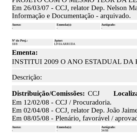
Em 26/03/07 - CCJ, relator Dep. Nelson Mar
Informação e Documentação - arquivado.
Anexo:
Emenda(s):
Autógrafo:
-
-
-
Nº do Proj.:
Autor:
18/8
LÍVIA ARRUDA
Ementa:
INSTITUI 2009 O ANO ESTADUAL DA 
Descrição:
Distribuição/Comissões:
CCJ
Localiz
Em 12/02/08 - CCJ / Procuradoria.
Em 02/04/08 - CCJ, relator Dep. João Jaime
Em 08/05/08 - Plenário, favorável / aprova
Anexo:
Emenda(s):
Autógrafo:
-
-
34/08