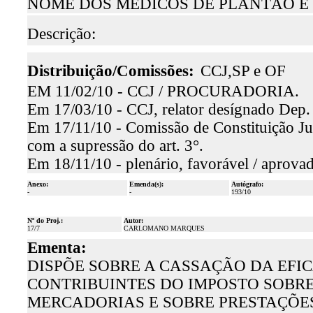
NOME DOS MÉDICOS DE PLANTÃO E 
Descrição:
Distribuição/Comissões:
CCJ,SP e OF
EM 11/02/10 - CCJ / PROCURADORIA.
Em 17/03/10 - CCJ, relator desígnado Dep. 
Em 17/11/10 - Comissão de Constituição Jus
com a supressão do art. 3°.
Em 18/11/10 - plenário, favorável / aprova
Anexo:
Emenda(s):
Autógrafo:
-
-
193/10
Nº do Proj.:
Autor:
17/7
CARLOMANO MARQUES
Ementa:
DISPÕE SOBRE A CASSAÇÃO DA EFI
CONTRIBUINTES DO IMPOSTO SOBRE
MERCADORIAS E SOBRE PRESTAÇÕES