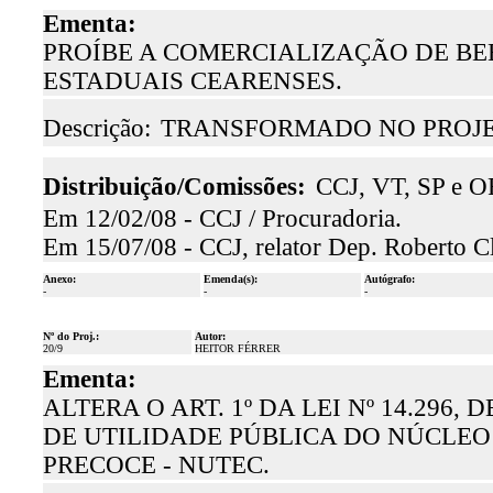
Ementa:
PROÍBE A COMERCIALIZAÇÃO DE B
ESTADUAIS CEARENSES.
Descrição:
TRANSFORMADO NO PROJET
Distribuição/Comissões:
CCJ, VT, SP e O
Em 12/02/08 - CCJ / Procuradoria.
Em 15/07/08 - CCJ, relator Dep. Roberto C
Anexo:
Emenda(s):
Autógrafo:
-
-
-
Nº do Proj.:
Autor:
20/9
HEITOR FÉRRER
Ementa:
ALTERA O ART. 1º DA LEI Nº 14.296,
DE UTILIDADE PÚBLICA DO NÚCLE
PRECOCE - NUTEC.