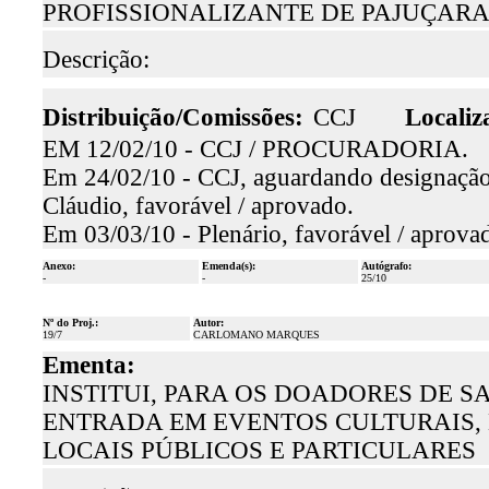
PROFISSIONALIZANTE DE PAJUÇAR
Descrição:
Distribuição/Comissões:
CCJ
Localiz
EM 12/02/10 - CCJ / PROCURADORIA.
Em 24/02/10 - CCJ, aguardando designação 
Cláudio, favorável / aprovado.
Em 03/03/10 - Plenário, favorável / aprova
Anexo:
Emenda(s):
Autógrafo:
-
-
25/10
Nº do Proj.:
Autor:
19/7
CARLOMANO MARQUES
Ementa:
INSTITUI, PARA OS DOADORES DE S
ENTRADA EM EVENTOS CULTURAIS, 
LOCAIS PÚBLICOS E PARTICULARES