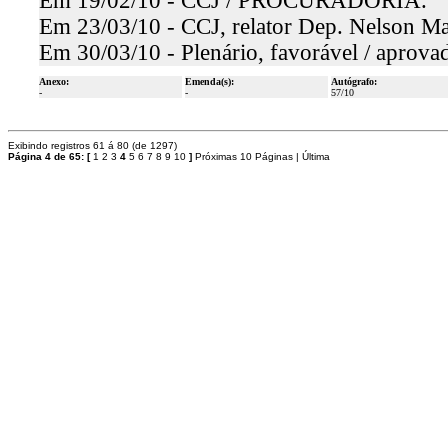
Em 19/02/10 - CCJ / PROCURADORIA.
Em 23/03/10 - CCJ, relator Dep. Nelson Mar
Em 30/03/10 - Plenário, favorável / aprova
Anexo:
Emenda(s):
Autógrafo:
-
-
57/10
Exibindo registros 61 á 80 (de 1297)
Página 4 de 65:
[
1
2
3
4
5
6
7
8
9
10
]
Próximas 10 Páginas
|
Última