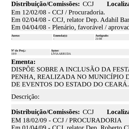
Distribuição/Comissões:
CCJ
Localiz
Em 12/02/08 - CCJ / Procuradoria.
Em 02/04/08 - CCJ, relator Dep. Adahil Bar
Em 04/04/08 - Plenário, favorável / aprova
Anexo:
Emenda(s):
Autógrafo:
-
-
21/08
Nº do Proj.:
Autor:
19/9
LÍVIA ARRUDA
Ementa:
DISPÕE SOBRE A INCLUSÃO DA FES
PENHA, REALIZADA NO MUNICÍPIO 
DE EVENTOS DO ESTADO DO CEARÁ.
Descrição:
Distribuição/Comissões:
CCJ
Localiz
EM 18/02/09 - CCJ / PROCURADORIA
Em 01/04/09 - CCJ, relator Dep. Roberto Cl