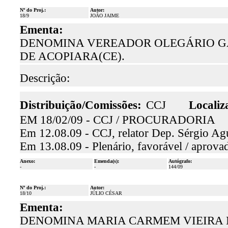
Nº do Proj.:
Autor:
18/9
JOÃO JAIME
Ementa:
DENOMINA VEREADOR OLEGÁRIO GAS
DE ACOPIARA(CE).
Descrição:
Distribuição/Comissões:
CCJ
Localiz
EM 18/02/09 - CCJ / PROCURADORIA
Em 12.08.09 - CCJ, relator Dep. Sérgio Agu
Em 13.08.09 - Plenário, favorável / aprova
Anexo:
Emenda(s):
Autógrafo:
-
-
144/09
Nº do Proj.:
Autor:
18/10
JÚLIO CÉSAR
Ementa:
DENOMINA MARIA CARMEM VIEIRA 