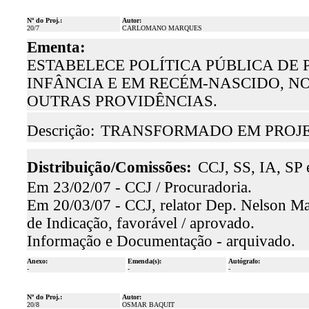
Nº do Proj.:
Autor:
20/7
CARLOMANO MARQUES
Ementa:
ESTABELECE POLÍTICA PÚBLICA DE
INFÂNCIA E EM RECÉM-NASCIDO, N
OUTRAS PROVIDÊNCIAS.
Descrição:
TRANSFORMADO EM PROJET
Distribuição/Comissões:
CCJ, SS, IA, SP 
Em 23/02/07 - CCJ / Procuradoria.
Em 20/03/07 - CCJ, relator Dep. Nelson Ma
de Indicação, favorável / aprovado.
Informação e Documentação - arquivado.
Anexo:
Emenda(s):
Autógrafo:
-
-
-
Nº do Proj.:
Autor:
20/8
OSMAR BAQUIT