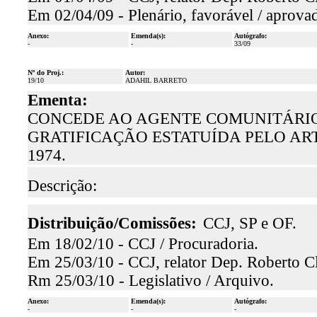
Em 02/04/09 - Plenário, favorável / aprova
Anexo:
Emenda(s):
Autógrafo:
-
-
33/09
Nº do Proj.:
Autor:
19/10
ADAHIL BARRETO
Ementa:
CONCEDE AO AGENTE COMUNITÁRIO
GRATIFICAÇÃO ESTATUÍDA PELO ART. 
1974.
Descrição:
Distribuição/Comissões:
CCJ, SP e OF.
Em 18/02/10 - CCJ / Procuradoria.
Em 25/03/10 - CCJ, relator Dep. Roberto Cl
Rm 25/03/10 - Legislativo / Arquivo.
Anexo:
Emenda(s):
Autógrafo:
-
-
-