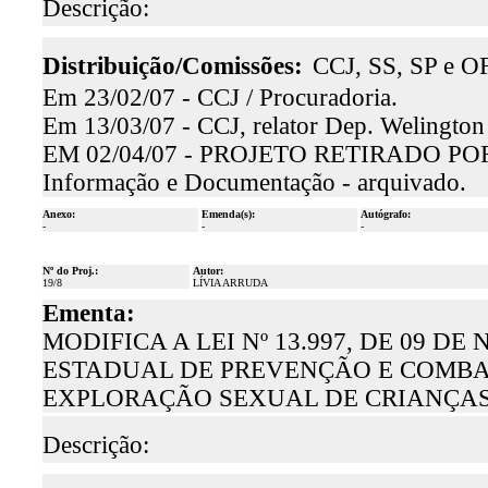
Descrição:
Distribuição/Comissões:
CCJ, SS, SP e OF
Em 23/02/07 - CCJ / Procuradoria.
Em 13/03/07 - CCJ, relator Dep. Welington
EM 02/04/07 - PROJETO RETIRADO P
Informação e Documentação - arquivado.
Anexo:
Emenda(s):
Autógrafo:
-
-
-
Nº do Proj.:
Autor:
19/8
LÍVIA ARRUDA
Ementa:
MODIFICA A LEI Nº 13.997, DE 09 D
ESTADUAL DE PREVENÇÃO E COMBAT
EXPLORAÇÃO SEXUAL DE CRIANÇAS
Descrição: