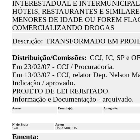
INTERESTADUAL E INTERMUNICIPAL
HÓTEIS, RESTAURANTES E SIMILAR
MENORES DE IDADE OU FOREM FL
COMERCIALIZANDO DROGAS
Descrição:
TRANSFORMADO EM PROJET
Distribuição/Comissões:
CCJ, IC, SP e OF
Em 23/02/07 - CCJ / Procuradoria.
Em 13/03/07 - CCJ, relator Dep. Nelson Mar
Indicação / aprovado.
PROJETO DE LEI REJEITADO.
Informação e Documentação - arquivado.
Anexo:
Emenda(s):
Autógrafo:
-
-
-
Nº do Proj.:
Autor:
17/8
LÍVIA ARRUDA
Ementa: