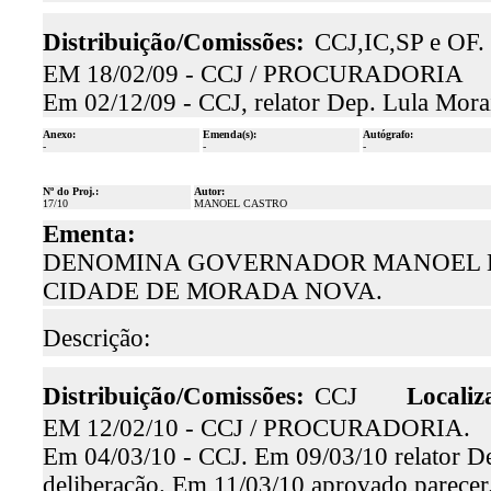
Distribuição/Comissões:
CCJ,IC,SP e OF.
EM 18/02/09 - CCJ / PROCURADORIA
Em 02/12/09 - CCJ, relator Dep. Lula Morai
Anexo:
Emenda(s):
Autógrafo:
-
-
-
Nº do Proj.:
Autor:
17/10
MANOEL CASTRO
Ementa:
DENOMINA GOVERNADOR MANOEL DE
CIDADE DE MORADA NOVA.
Descrição:
Distribuição/Comissões:
CCJ
Localiz
EM 12/02/10 - CCJ / PROCURADORIA.
Em 04/03/10 - CCJ. Em 09/03/10 relator De
deliberação. Em 11/03/10 aprovado parecer