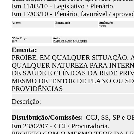
Em 11/03/10 - Legislativo / Plenário.
Em 17/03/10 - Plenário, favorável / aprova
Anexo:
Emenda(s):
Autógrafo:
-
-
40/10
Nº do Proj.:
Autor:
18/7
CARLOMANO MARQUES
Ementa:
PROÍBE, EM QUALQUER SITUAÇÃO, A
QUALQUER NATUREZA PARA INTERN
DE SAÚDE E CLÍNICAS DA REDE PRI
MESMO DETENTOR DE PLANO OU SE
PROVIDÊNCIAS
Descrição:
Distribuição/Comissões:
CCJ, SS, SP e OF
Em 23/02/07 - CCJ / Procuradoria.
PROJETO COM O MESMO TEOR DA LEI N