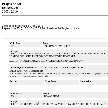
Projeto de Lei
Deliberados
2007 / 2010
Exibindo registros 61 á 80 (de 1297)
Página 4 de 65:
[
1
2
3
4
5
6
7
8
9
10
]
Próximas 10 Páginas
|
Última
Nº do Proj.:
Autor:
16/7
CARLOMANO MARQUES
Ementa:
DISPÕE SOBRE A RESPONSABILIDADE DAS EMPRESAS QUE LIDAM COM PRODUTOS N
USADOS POR SEUS EMPREGADOS NO ESTADO DO CEARÁ.
Descrição:
TRANSFORMADO EM PROJETO DE INDICAÇÃO Nº 35/07
Distribuição/Comissões:
CCJ, IC, SS, SP e OF.
Localização:
LEGIS
Em 23/02/07 - CCJ / Procuradoria.
Em 13/03/07 - CCJ, relator Dep. Nelson Martins, prazo.Em 09/04/07, transformado em projeto de Ind
Informação e Documentação - arquivado.
Anexo:
Emenda(s):
Autógrafo:
-
-
-
Nº do Proj.:
Autor:
16/8
LÍVIA ARRUDA
Ementa:
DISPÕE SOBRE A INCLUSÃO DA FESTA DA PADROEIRA NOSSA SENHORA DOS PRAZERE