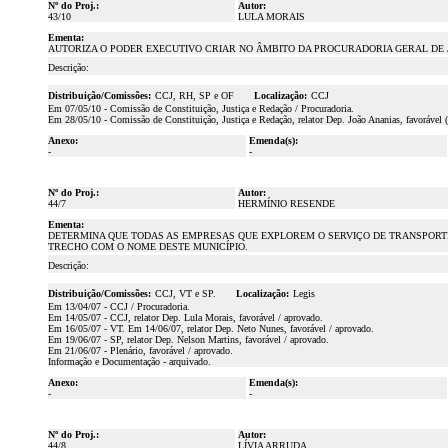
Nº do Proj.:
Autor:
43/10
LULA MORAIS
Ementa:
AUTORIZA O PODER EXECUTIVO CRIAR NO ÂMBITO DA PROCURADORIA GERAL DE J
Descrição:
Distribuição/Comissões:
CCJ, RH, SP e OF
Localização:
CCJ
Em 07/05/10 - Comissão de Constituição, Justiça e Redação / Procuradoria.
Em 28/05/10 - Comissão de Constituição, Justiça e Redação, relator Dep. João Ananias, favorável 
Anexo:
Emenda(s):
-
-
Nº do Proj.:
Autor:
44/7
HERMÍNIO RESENDE
Ementa:
DETERMINA QUE TODAS AS EMPRESAS QUE EXPLOREM O SERVIÇO DE TRANSPORTE
TRECHO COM O NOME DESTE MUNICÍPIO.
Descrição:
Distribuição/Comissões:
CCJ, VT e SP.
Localização:
Legis
Em 13/04/07 - CCJ / Procuradoria.
Em 14/05/07 - CCJ, relator Dep. Lula Morais, favorável / aprovado.
Em 16/05/07 - VT. Em 14/06/07, relator Dep. Neto Nunes, favorável / aprovado.
Em 19/06/07 - SP, relator Dep. Nelson Martins, favorável / aprovado.
Em 21/06/07 - Plenário, favorável / aprovado.
Informação e Documentação - arquivado.
Anexo:
Emenda(s):
-
-
Nº do Proj.:
Autor:
44/8
LÍVIA ARRUDA