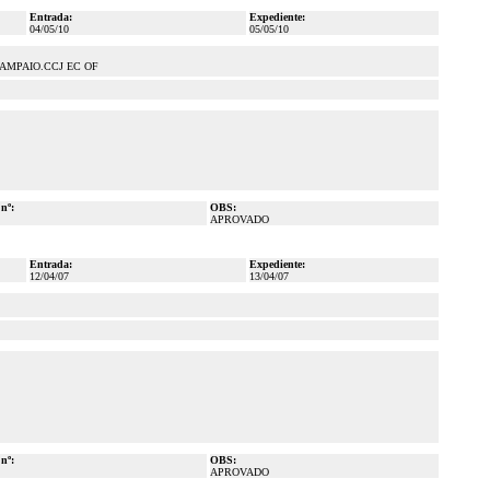
Entrada:
Expediente:
04/05/10
05/05/10
MPAIO.CCJ EC OF
 nº:
OBS:
APROVADO
Entrada:
Expediente:
12/04/07
13/04/07
 nº:
OBS:
APROVADO