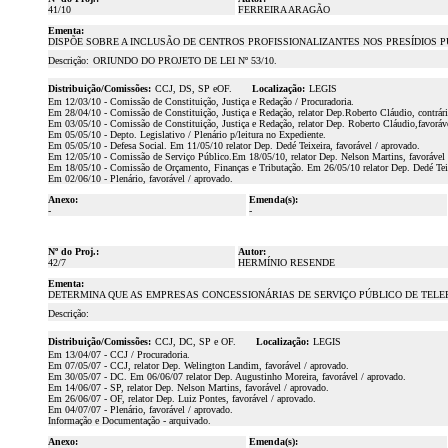
41/10
FERREIRA ARAGÃO
Ementa:
DISPÕE SOBRE A INCLUSÃO DE CENTROS PROFISSIONALIZANTES NOS PRESÍDIOS 
Descrição:
ORIUNDO DO PROJETO DE LEI Nº 53/10.
Distribuição/Comissões:
CCJ, DS, SP eOF.
Localização:
LEGIS
Em 12/03/10 - Comissão de Constituição, Justiça e Redação / Procuradoria.
Em 28/04/10 - Comissão de Constituição, Justiça e Redação, relator Dep.Roberto Cláudio, contrári
Em 03/05/10 - Comissão de Constituição, Justiça e Redação, relator Dep. Roberto Cláudio,favoráv
Em 05/05/10 - Depto. Legislativo / Plenário p/leitura no Expediente.
Em 05/05/10 - Defesa Social. Em 11/05/10 relator Dep. Dedé Teixeira, favorável / aprovado.
Em 12/05/10 - Comissão de Serviço Público.Em 18/05/10, relator Dep. Nelson Martins, favorável 
Em 18/05/10 - Comissão de Orçamento, Finanças e Tributação. Em 26/05/10 relator Dep. Dedé Teixe
Em 02/06/10 - Plenário, favorável / aprovado.
Anexo:
Emenda(s):
-
-
Nº do Proj.:
Autor:
42/7
HERMÍNIO RESENDE
Ementa:
DETERMINA QUE AS EMPRESAS CONCESSIONÁRIAS DE SERVIÇO PÚBLICO DE TELEF
Descrição:
Distribuição/Comissões:
CCJ, DC, SP e OF.
Localização:
LEGIS
Em 13/04/07 - CCJ / Procuradoria.
Em 07/05/07 - CCJ, relator Dep. Welington Landim, favorável / aprovado.
Em 30/05/07 - DC. Em 06/06/07 relator Dep. Augustinho Moreira, favorável / aprovado.
Em 14/06/07 - SP, relator Dep. Nelson Martins, favorável / aprovado.
Em 26/06/07 - OF, relator Dep. Luiz Pontes, favorável / aprovado.
Em 04/07/07 - Plenário, favorável / aprovado.
Informação e Documentação - arquivado.
Anexo:
Emenda(s):