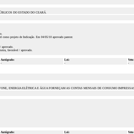
PÚBLICOS DO ESTADO DO CEARÁ.
o.
el como projeto de Indicação. Em 04/05/10 aprovado parecer.
/ aprovado.
ira, favorável / aprovado.
Autógrafo:
Lei:
Veto
-
-
-
ONE, ENERGIA ELÉTRICA E ÁGUA FORNEÇAM AS CONTAS MENSAIS DE CONSUMO IMPRESSAS 
Autógrafo:
Lei:
Veto