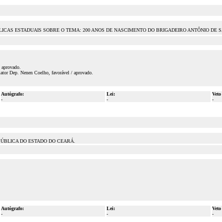
CAS ESTADUAIS SOBRE O TEMA: 200 ANOS DE NASCIMENTO DO BRIGADEIRO ANTÔNIO DE SA
/ aprovado.
ator Dep. Nenen Coelho, favorável / aprovado.
Autógrafo:
Lei:
Veto
-
-
-
PÚBLICA DO ESTADO DO CEARÁ.
Autógrafo:
Lei:
Veto
-
-
-