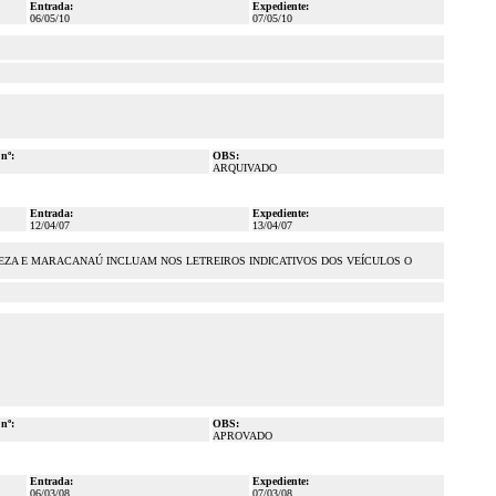
Entrada:
Expediente:
06/05/10
07/05/10
 nº:
OBS:
ARQUIVADO
Entrada:
Expediente:
12/04/07
13/04/07
EZA E MARACANAÚ INCLUAM NOS LETREIROS INDICATIVOS DOS VEÍCULOS O
 nº:
OBS:
APROVADO
Entrada:
Expediente:
06/03/08
07/03/08