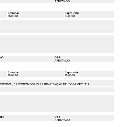
APROVADO
Entrada:
Expediente:
06/03/08
07/03/08
 nº:
OBS:
APROVADO
Entrada:
Expediente:
18/03/08
20/03/08
FUTEBOL, CREDENCIADOS PARA REALIZAÇÃO DE JOGOS OFICIAIS.
 nº:
OBS:
APROVADO