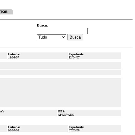
Busca:
Entrada:
Expediente:
11/04/07
12/04/07
 nº:
OBS:
APROVADO
Entrada:
Expediente:
06/03/08
07/03/08