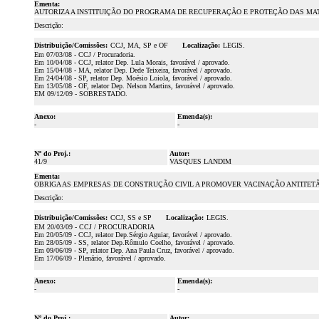
Ementa:
AUTORIZA A INSTITUIÇÃO DO PROGRAMA DE RECUPERAÇÃO E PROTEÇÃO DAS MAT
Descrição:
Distribuição/Comissões:
CCJ, MA, SP e OF
Localização:
LEGIS.
Em 07/03/08 - CCJ / Procuradoria.
Em 10/04/08 - CCJ, relator Dep. Lula Morais, favorável / aprovado.
Em 15/04/08 - MA, relator Dep. Dede Teixeira, favorável / aprovado.
Em 24/04/08 - SP, relator Dep. Moésio Loiola, favorável / aprovado.
Em 13/05/08 - OF, relator Dep. Nelson Martins, favorável / aprovado.
EM 09/12/09 - SOBRESTADO.
Anexo:
Emenda(s):
-
-
Nº do Proj.:
Autor:
41/9
VASQUES LANDIM
Ementa:
OBRIGA AS EMPRESAS DE CONSTRUÇÃO CIVIL A PROMOVER VACINAÇÃO ANTITETÂ
Descrição:
Distribuição/Comissões:
CCJ, SS e SP
Localização:
LEGIS.
EM 20/03/09 - CCJ / PROCURADORIA
Em 20/05/09 - CCJ, relator Dep.Sérgio Aguiar, favorável / aprovado.
Em 28/05/09 - SS, relator Dep.Rômulo Coelho, favorável / aprovado.
Em 09/06/09 - SP, relator Dep. Ana Paula Cruz, favorável / aprovado.
Em 17/06/09 - Plenário, favorável / aprovado.
Anexo:
Emenda(s):
-
-
Nº do Proj.:
Autor: