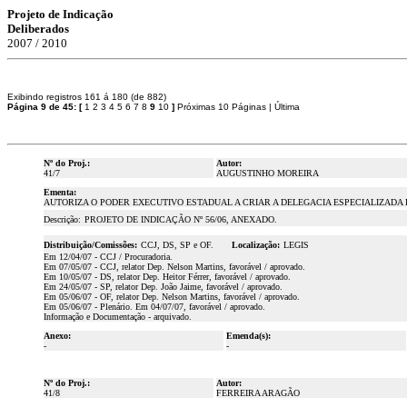
Projeto de Indicação
Deliberados
2007 / 2010
Exibindo registros 161 á 180 (de 882)
Página 9 de 45:
[
1
2
3
4
5
6
7
8
9
10
]
Próximas 10 Páginas
|
Última
Nº do Proj.:
Autor:
41/7
AUGUSTINHO MOREIRA
Ementa:
AUTORIZA O PODER EXECUTIVO ESTADUAL A CRIAR A DELEGACIA ESPECIALIZADA
Descrição:
PROJETO DE INDICAÇÃO Nº 56/06, ANEXADO.
Distribuição/Comissões:
CCJ, DS, SP e OF.
Localização:
LEGIS
Em 12/04/07 - CCJ / Procuradoria.
Em 07/05/07 - CCJ, relator Dep. Nelson Martins, favorável / aprovado.
Em 10/05/07 - DS, relator Dep. Heitor Férrer, favorável / aprovado.
Em 24/05/07 - SP, relator Dep. João Jaime, favorável / aprovado.
Em 05/06/07 - OF, relator Dep. Nelson Martins, favorável / aprovado.
Em 05/06/07 - Plenário. Em 04/07/07, favorável / aprovado.
Informação e Documentação - arquivado.
Anexo:
Emenda(s):
-
-
Nº do Proj.:
Autor:
41/8
FERREIRA ARAGÃO