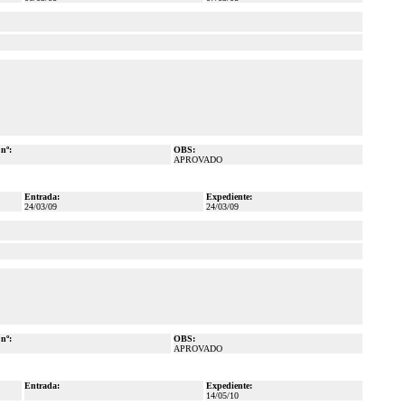
 nº:
OBS:
APROVADO
Entrada:
Expediente:
24/03/09
24/03/09
 nº:
OBS:
APROVADO
Entrada:
Expediente:
14/05/10