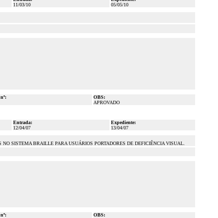
11/03/10
05/05/10
 nº:
OBS:
APROVADO
Entrada:
Expediente:
12/04/07
13/04/07
NO SISTEMA BRAILLE PARA USUÁRIOS PORTADORES DE DEFICIÊNCIA VISUAL.
 nº:
OBS: