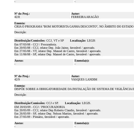
-
-
Nº do Proj.:
Autor:
42/8
FERREIRA ARAGÃO
Ementa:
CRIA O PROGRAMA "BOM MOTORISTA GANHA DESCONTO", NO ÂMBITO DO ESTADO 
Descrição:
Distribuição/Comissões:
CCJ, VT e SP
Localização:
LEGIS
Em 07/03/08 - CCJ / Procuradoria.
Em 20/05/08 - CCJ, relator Dep. João Jaime, favorável / aprovado.
Em 27/05/08 - VT, relator Dep. Manoel de Castro, favorável / aprovado.
Em 11/06/08 - SP, relator Dep. Manoel de Castro, favorável / aprovado.
Anexo:
Emenda(s):
-
-
Nº do Proj.:
Autor:
42/9
VASQUES LANDIM
Ementa:
DISPÕE SOBRE A OBRIGATORIEDADE DA INSTALAÇÃO DE SISTEMA DE VIGILÂNCIA 
Descrição:
Distribuição/Comissões:
CCJ e SP.
Localização:
LEGIS.
EM 20/03/09 - CCJ / PROCURADORIA
Em 20/05/09 - CCJ, relator Dep.Roberto Claudio, favorável / aprovado.
Em 26/05/09 - SP, relator Dep. Nelson Martins, favorável / aprovado.
Em 27/05/09 - Plenário, favorável / aprovado.
Anexo:
Emenda(s):
-
-