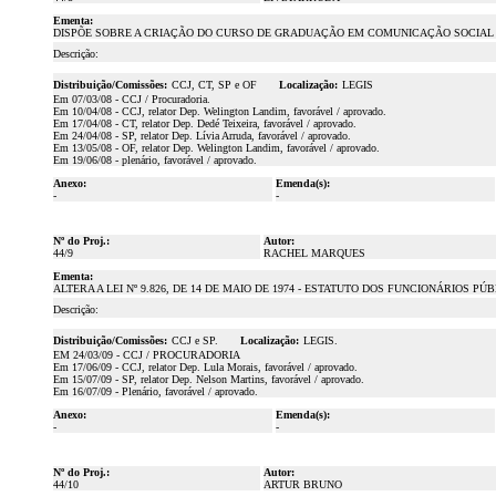
Ementa:
DISPÕE SOBRE A CRIAÇÃO DO CURSO DE GRADUAÇÃO EM COMUNICAÇÃO SOCIAL 
Descrição:
Distribuição/Comissões:
CCJ, CT, SP e OF
Localização:
LEGIS
Em 07/03/08 - CCJ / Procuradoria.
Em 10/04/08 - CCJ, relator Dep. Welington Landim, favorável / aprovado.
Em 17/04/08 - CT, relator Dep. Dedé Teixeira, favorável / aprovado.
Em 24/04/08 - SP, relator Dep. Lívia Arruda, favorável / aprovado.
Em 13/05/08 - OF, relator Dep. Welington Landim, favorável / aprovado.
Em 19/06/08 - plenário, favorável / aprovado.
Anexo:
Emenda(s):
-
-
Nº do Proj.:
Autor:
44/9
RACHEL MARQUES
Ementa:
ALTERA A LEI Nº 9.826, DE 14 DE MAIO DE 1974 - ESTATUTO DOS FUNCIONÁRIOS P
Descrição:
Distribuição/Comissões:
CCJ e SP.
Localização:
LEGIS.
EM 24/03/09 - CCJ / PROCURADORIA
Em 17/06/09 - CCJ, relator Dep. Lula Morais, favorável / aprovado.
Em 15/07/09 - SP, relator Dep. Nelson Martins, favorável / aprovado.
Em 16/07/09 - Plenário, favorável / aprovado.
Anexo:
Emenda(s):
-
-
Nº do Proj.:
Autor:
44/10
ARTUR BRUNO