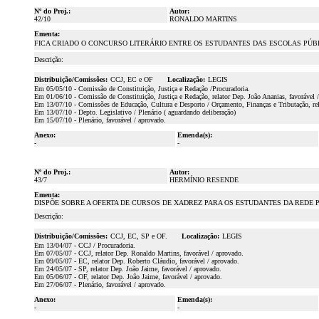
Nº do Proj.:
Autor:
42/10
RONALDO MARTINS
Ementa:
FICA CRIADO O CONCURSO LITERÁRIO ENTRE OS ESTUDANTES DAS ESCOLAS PÚBLI
Descrição:
Distribuição/Comissões:
CCJ, EC e OF
Localização:
LEGIS
Em 05/05/10 - Comissão de Constituição, Justiça e Redação /Procuradoria.
Em 01/06/10 - Comissão de Constituição, Justiça e Redação, relator Dep. João Ananias, favorável 
Em 13/07/10 - Comissões de Educação, Cultura e Desporto / Orçamento, Finanças e Tributação, rel
Em 13/07/10 - Depto. Legislativo / Plenário ( aguardando deliberação)
Em 15/07/10 - Plenário, favorável / aprovado.
Anexo:
Emenda(s):
-
-
Nº do Proj.:
Autor:
43/7
HERMÍNIO RESENDE
Ementa:
DISPÕE SOBRE A OFERTA DE CURSOS DE XADREZ PARA OS ESTUDANTES DA REDE 
Descrição:
Distribuição/Comissões:
CCJ, EC, SP e OF.
Localização:
LEGIS
Em 13/04/07 - CCJ / Procuradoria.
Em 07/05/07 - CCJ, relator Dep. Ronaldo Martins, favorável / aprovado.
Em 09/05/07 - EC, relator Dep. Roberto Cláudio, favorável / aprovado.
Em 24/05/07 - SP, relator Dep. João Jaime, favorável / aprovado.
Em 05/06/07 - OF, relator Dep. João Jaime, favorável / aprovado.
Em 27/06/07 - Plenário, favorável / aprovado.
Anexo:
Emenda(s):
-
-