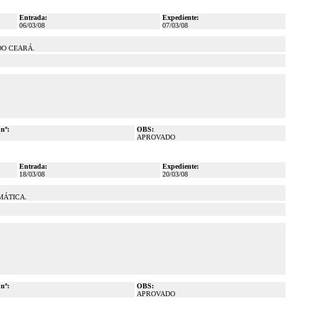
Entrada:
Expediente:
06/03/08
07/03/08
DO CEARÁ.
 nº:
OBS:
APROVADO
Entrada:
Expediente:
18/03/08
20/03/08
MÁTICA.
 nº:
OBS:
APROVADO