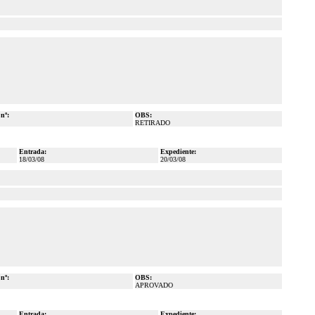
 nº:
OBS:
RETIRADO
Entrada:
Expediente:
18/03/08
20/03/08
 nº:
OBS:
APROVADO
Entrada:
Expediente: