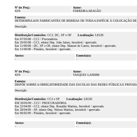
Nº do Proj.:
Autor:
43/8
FERREIRA ARAGÃO
Ementa:
DETERMINA AOS FABRICANTES DE BEBIDAS DE TODA A ESPÉCIE À COLOCAÇÃO DE
Descrição:
Distribuição/Comissões:
CCJ, DC, SP e OF
Localização:
LEGIS
Em 07/03/08 - CCJ / Procuradoria.
Em 20/05/08 - CCJ, relator Dep. João Jaime, favorável / aprovado.
Em 11/06/08 - DC, SP e OF, relator Dep. Manoel de Castro, favorável / aprovado.
Em 11/06/08 - Plenário, favorável / aprovado.
Anexo:
Emenda(s):
-
-
Nº do Proj.:
Autor:
43/9
VASQUES LANDIM
Ementa:
DISPÕE SOBRE A OBRIGATORIEDADE DAS ESCOLAS DAS REDES PÚBLICA E PRIVA
Descrição:
Distribuição/Comissões:
CCJ e SP.
Localização:
LEGIS
EM 20/03/09 - CCJ / PROCURADORIA.
Em 22/04/09 - CCJ, relator Dep. Ronaldo Martins, favorável / aprovado.
Em 28/04/09 - SP, relator Dep. Nelson Martins, favorável / aprovado.
Em 06/05/09 - Plenário, favorável / aprovado.
Anexo:
Emenda(s):
-
-