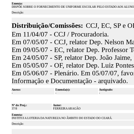
Ementa:
DISPÕE SOBRE O FORNECIMENTO DE UNIFORME ESCOLAR PELO ESTADO AOS ALUNOS
Descrição:
Distribuição/Comissões:
CCJ, EC, SP e O
Em 11/04/07 - CCJ / Procuradoria.
Em 07/05/07 - CCJ, relator Dep. Nelson Mar
Em 09/05/07 - EC, relator Dep. Professor T
Em 24/05/07 - SP, relator Dep. João Jaime, 
Em 05/05/07 - OF, relator Dep. Luiz Pontes
Em 05/06/07 - Plenário. Em 05/07/07, favor
Informação e Documentação - arquivado.
Anexo:
Emenda(s):
Autógrafo:
-
-
-
Nº do Proj.:
Autor:
37/8
FERREIRA ARAGÃO
Ementa:
INSTITUI A LOTERIA DA NATUREZA NO ÂMBITO DO ESTADO DO CEARÁ.
Descrição: