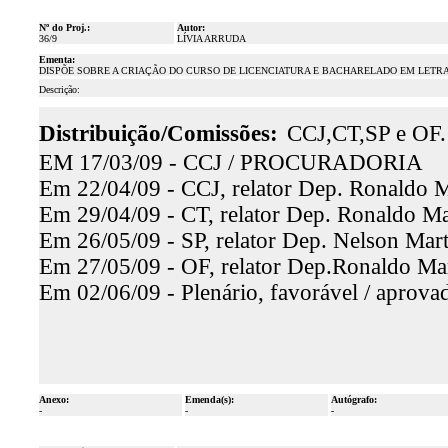
Nº do Proj.:
Autor:
36/9
LÍVIA ARRUDA
Ementa:
DISPÕE SOBRE A CRIAÇÃO DO CURSO DE LICENCIATURA E BACHARELADO EM LETRA
Descrição:
Distribuição/Comissões:
CCJ,CT,SP e OF.
EM 17/03/09 - CCJ / PROCURADORIA
Em 22/04/09 - CCJ, relator Dep. Ronaldo Ma
Em 29/04/09 - CT, relator Dep. Ronaldo Mar
Em 26/05/09 - SP, relator Dep. Nelson Mart
Em 27/05/09 - OF, relator Dep.Ronaldo Mart
Em 02/06/09 - Plenário, favorável / aprova
Anexo:
Emenda(s):
Autógrafo:
-
-
-