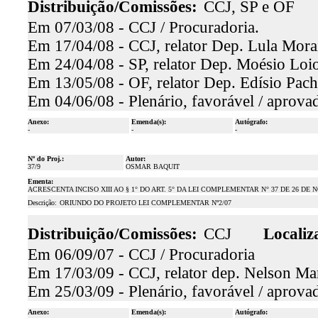
Distribuição/Comissões:
CCJ, SP e OF
Em 07/03/08 - CCJ / Procuradoria.
Em 17/04/08 - CCJ, relator Dep. Lula Morai
Em 24/04/08 - SP, relator Dep. Moésio Loio
Em 13/05/08 - OF, relator Dep. Edísio Pach
Em 04/06/08 - Plenário, favorável / aprova
Anexo:
Emenda(s):
Autógrafo:
-
-
-
Nº do Proj.:
Autor:
37/9
OSMAR BAQUIT
Ementa:
ACRESCENTA INCISO XIII AO § 1° DO ART. 5° DA LEI COMPLEMENTAR N° 37 DE 26 DE
Descrição:
ORIUNDO DO PROJETO LEI COMPLEMENTAR Nº2/07
Distribuição/Comissões:
CCJ
Localiz
Em 06/09/07 - CCJ / Procuradoria
Em 17/03/09 - CCJ, relator dep. Nelson Mar
Em 25/03/09 - Plenário, favorável / aprova
Anexo:
Emenda(s):
Autógrafo: