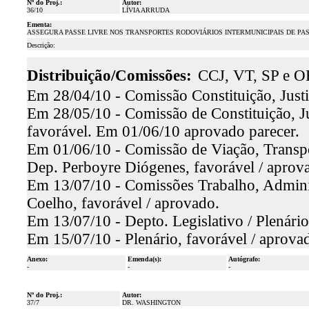
Nº do Proj.:
Autor:
36/10
LÍVIA ARRUDA
Ementa:
ASSEGURA PASSE LIVRE NOS TRANSPORTES RODOVIÁRIOS INTERMUNICIPAIS DE PA
Descrição:
Distribuição/Comissões:
CCJ, VT, SP e O
Em 28/04/10 - Comissão Constituição, Justi
Em 28/05/10 - Comissão de Constituição, Ju
favorável. Em 01/06/10 aprovado parecer.
Em 01/06/10 - Comissão de Viação, Transpor
Dep. Perboyre Diógenes, favorável / aprov
Em 13/07/10 - Comissões Trabalho, Adminis
Coelho, favorável / aprovado.
Em 13/07/10 - Depto. Legislativo / Plenári
Em 15/07/10 - Plenário, favorável / aprova
Anexo:
Emenda(s):
Autógrafo:
-
-
-
Nº do Proj.:
Autor:
37/7
DR. WASHINGTON