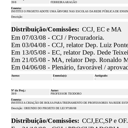
39/8
FERREIRA ARAGÃO
Ementa:
INSTITUI O PROJETO ADOTE UMA ÁRVORE NAS ESCOLAS DA REDE PÚBLICA DE ENSI
Descrição:
Distribuição/Comissões:
CCJ, EC e MA
Em 07/03/08 - CCJ / Procuradoria.
Em 03/04/08 - CCJ, relator Dep. Luiz Ponte
Em 13/05/08 - EC, relator Dep. Dede Teixei
Em 21/05/08 - MA, relator Dep. Ronaldo Ma
Em 04/06/08 - Plenário, favorável / aprova
Anexo:
Emenda(s):
Autógrafo:
-
-
-
Nº do Proj.:
Autor:
39/9
PROFESSOR TEODORO
Ementa:
INSTITUI A CRIAÇÃO DE BOLSA PARA TREINAMENTO DE PROFESSORES NA REDE EST
Descrição:
ORIUNDO DO PROJETO DE LEI Nº180/08
Distribuição/Comissões:
CCJ,EC,SP e OF.