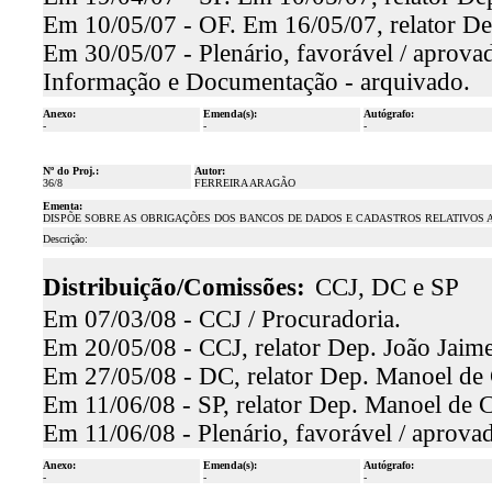
Em 10/05/07 - OF. Em 16/05/07, relator De
Em 30/05/07 - Plenário, favorável / aprova
Informação e Documentação - arquivado.
Anexo:
Emenda(s):
Autógrafo:
-
-
-
Nº do Proj.:
Autor:
36/8
FERREIRA ARAGÃO
Ementa:
DISPÕE SOBRE AS OBRIGAÇÕES DOS BANCOS DE DADOS E CADASTROS RELATIVOS 
Descrição:
Distribuição/Comissões:
CCJ, DC e SP
Em 07/03/08 - CCJ / Procuradoria.
Em 20/05/08 - CCJ, relator Dep. João Jaime
Em 27/05/08 - DC, relator Dep. Manoel de C
Em 11/06/08 - SP, relator Dep. Manoel de C
Em 11/06/08 - Plenário, favorável / aprova
Anexo:
Emenda(s):
Autógrafo:
-
-
-