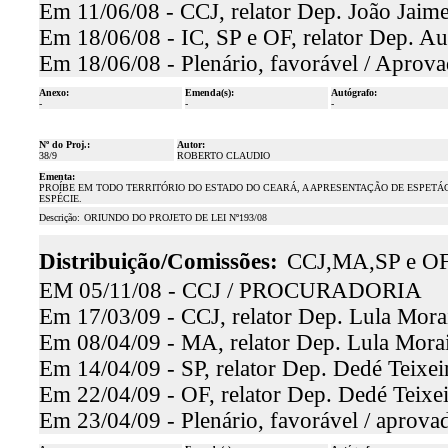
Em 11/06/08 - CCJ, relator Dep. João Jaime
Em 18/06/08 - IC, SP e OF, relator Dep. Au
Em 18/06/08 - Plenário, favorável / Aprova
Anexo:
Emenda(s):
Autógrafo:
-
-
-
Nº do Proj.:
Autor:
38/9
ROBERTO CLAUDIO
Ementa:
PROÍBE EM TODO TERRITÓRIO DO ESTADO DO CEARÁ, A APRESENTAÇÃO DE ESPETÁ
ESPÉCIE.
Descrição:
ORIUNDO DO PROJETO DE LEI Nº193/08
Distribuição/Comissões:
CCJ,MA,SP e OF
EM 05/11/08 - CCJ / PROCURADORIA
Em 17/03/09 - CCJ, relator Dep. Lula Morai
Em 08/04/09 - MA, relator Dep. Lula Morais
Em 14/04/09 - SP, relator Dep. Dedé Teixeir
Em 22/04/09 - OF, relator Dep. Dedé Teixei
Em 23/04/09 - Plenário, favorável / aprova