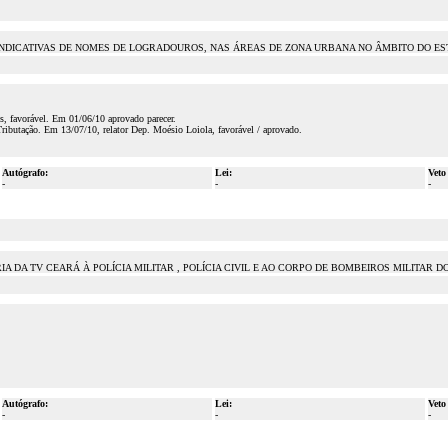
INDICATIVAS DE NOMES DE LOGRADOUROS, NAS ÁREAS DE ZONA URBANA NO ÂMBITO DO ES
, favorável. Em 01/06/10 aprovado parecer.
ibutação. Em 13/07/10, relator Dep. Moésio Loiola, favorável / aprovado.
Autógrafo:
Lei:
Veto
-
-
-
A DA TV CEARÁ À POLÍCIA MILITAR , POLÍCIA CIVIL E AO CORPO DE BOMBEIROS MILITAR 
Autógrafo:
Lei:
Veto
-
-
-