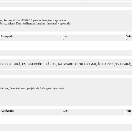
s, favorável. Em 07/07/10 parecer favorável / aprovado.
lico, relator Dep. Welington Landim, favorável / aprovado.
Autógrafo:
Lei:
Veto
-
-
-
TADO DO CEARÁ, EM INSERÇÕES DIÁRIAS, NA GRADE DE PROGRAMAÇÃO DA TVC ( TV CEARÁ
rtins, favorável com projeto de Indicação / aprovado.
Autógrafo:
Lei:
Veto
-
-
-