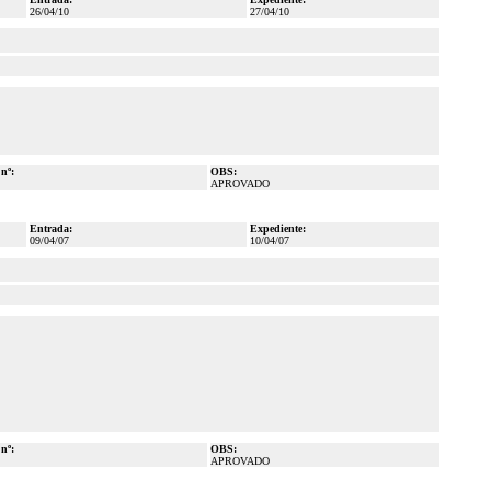
26/04/10
27/04/10
 nº:
OBS:
APROVADO
Entrada:
Expediente:
09/04/07
10/04/07
 nº:
OBS:
APROVADO