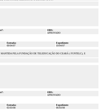
 nº:
OBS:
APROVADO
Entrada:
Expediente:
09/04/07
10/04/07
), MANTIDA PELA FUNDAÇÃO DE TELEDUCAÇÃO DO CEARÁ ( FUNTELC), E
 nº:
OBS:
APROVADO
Entrada:
Expediente:
05/03/08
06/03/08