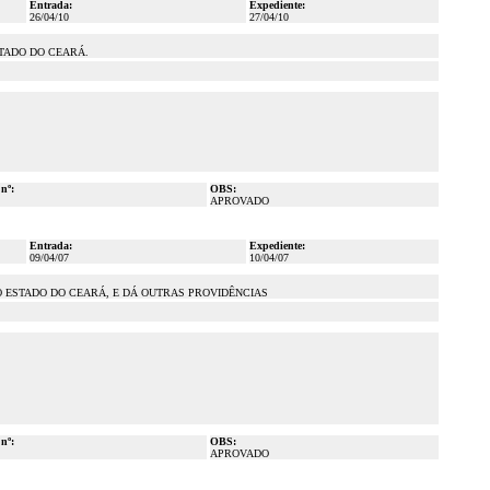
Entrada:
Expediente:
26/04/10
27/04/10
TADO DO CEARÁ.
 nº:
OBS:
APROVADO
Entrada:
Expediente:
09/04/07
10/04/07
DO ESTADO DO CEARÁ, E DÁ OUTRAS PROVIDÊNCIAS
 nº:
OBS:
APROVADO