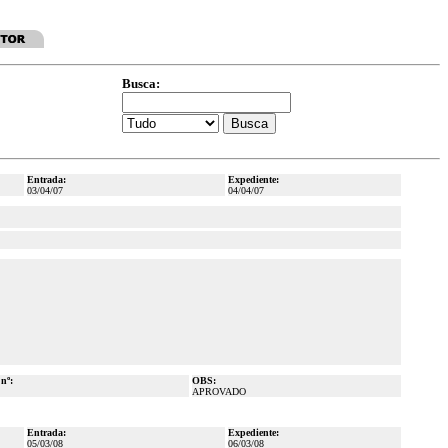
Busca:
Entrada:
Expediente:
03/04/07
04/04/07
 nº:
OBS:
APROVADO
Entrada:
Expediente:
05/03/08
06/03/08