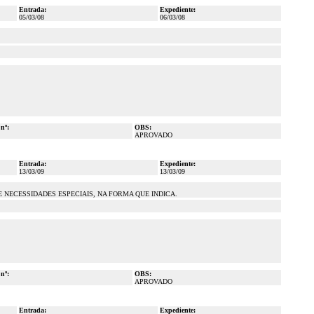
Entrada:
Expediente:
05/03/08
06/03/08
 nº:
OBS:
APROVADO
Entrada:
Expediente:
13/03/09
13/03/09
 NECESSIDADES ESPECIAIS, NA FORMA QUE INDICA.
 nº:
OBS:
APROVADO
Entrada:
Expediente: