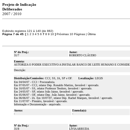
Projeto de Indicação
Deliberados
2007 / 2010
Exibindo registros 121 á 140 (de 882)
Página 7 de 45:
[
1
2
3
4
5
6
7
8
9
10
]
Próximas 10 Páginas
|
Última
Nº do Proj.:
Autor:
31/7
ROBERTO CLÁUDIO
Ementa:
AUTORIZA O PODER EXECUTIVO A INSTALAR BANCO DE LEITE HUMANO E CONSIDE
Descrição:
Distribuição/Comissões:
CCJ, SS, IA, SP e OF.
Localização:
LEGIS
Em 04/04/07 - CCJ / Procuradoria.
Em 07/05/07 - CCJ, relator Dep. Ronaldo Martins, favorável / aprovado.
Em 16/05/07 - SS, relator Professor Teodoro, favorável / aprovado.
Em 24/05/07 - SP, relator João Jaime, favorável / aprovado.
Em 05/06/07 - OF, relator Dep. João Jaime, favorável / aprovado.
Em 06/06/07 - IA. Em 10/07/07, relator Dep. Rachel Marques, favorável / aprovado.
Em 11/07/07 - Plenário, favorável / aprovado.
Informação e Documentação - arquivado.
Anexo:
Emenda(s):
-
-
Nº do Proj.:
Autor:
31/8
LÍVIA ARRUDA