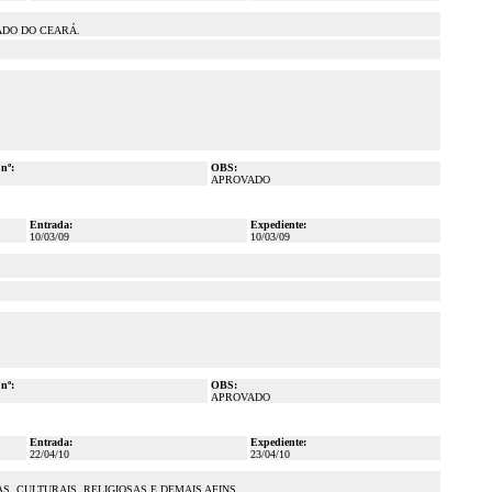
ADO DO CEARÁ.
 nº:
OBS:
APROVADO
Entrada:
Expediente:
10/03/09
10/03/09
 nº:
OBS:
APROVADO
Entrada:
Expediente:
22/04/10
23/04/10
 CULTURAIS, RELIGIOSAS E DEMAIS AFINS.