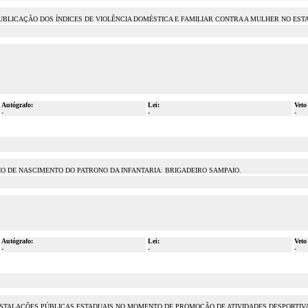
PUBLICAÇÃO DOS ÍNDICES DE VIOLÊNCIA DOMÉSTICA E FAMILIAR CONTRA A MULHER NO EST
Autógrafo:
Lei:
Veto
-
-
-
 DE NASCIMENTO DO PATRONO DA INFANTARIA: BRIGADEIRO SAMPAIO.
Autógrafo:
Lei:
Veto
-
-
-
STALAÇÕES PÚBLICAS ESTADUAIS NO MOMENTO DE PROMOÇÃO DE ATIVIDADES DESPORTIVAS,