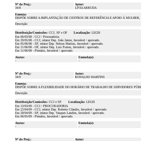
Nº do Proj.:
Autor:
34/8
LÍVIA ARRUDA
Ementa:
DISPÕE SOBRE A IMPLANTAÇÃO DE CENTROS DE REFERÊNCIA E APOIO À MULHER, 
Descrição:
Distribuição/Comissões:
CCJ, SP e OF
Localização:
LEGIS
Em 06/03/08 - CCJ / Procuradoria.
Em 20/05/08 - CCJ, relator Dep. João Jaime, favorável / aprovado.
Em 05/06/08 - SP, relator Dep. Nelson Martins, favorável / aprovado.
Em 11/06/08 - OF, relator Dep. Luis Pontes, favorável / aprovado.
Em 11/06/08 - Plenário, favorável / aprovado.
Anexo:
Emenda(s):
-
-
Nº do Proj.:
Autor:
34/9
RONALDO MARTINS
Ementa:
DISPÕE SOBRE A FLEXIBILIDADE DO HORÁRIO DE TRABALHO DE SERVIDORES PÚBL
Descrição:
Distribuição/Comissões:
CCJ e SP.
Localização:
LEGIS
Em 13/03/09 - CCJ / PROCURADORIA
Em 22/04/09 - CCJ, relator Dep. Roberto Cláudio, favorável / aprovado.
Em 28/04/09 - SP, relator Dep. Vasques Landim, favorável / aprovado.
Em 06/05/09 - Plenário, favorável / aprovado.
Anexo:
Emenda(s):
-
-
Nº do Proj.:
Autor: