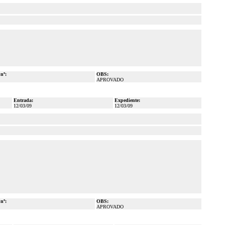
 nº:
OBS:
APROVADO
Entrada:
Expediente:
12/03/09
12/03/09
 nº:
OBS:
APROVADO