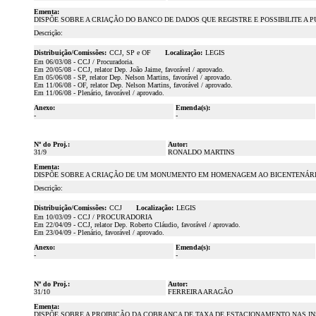
Ementa:
DISPÕE SOBRE A CRIAÇÃO DO BANCO DE DADOS QUE REGISTRE E POSSIBILITE A 
Descrição:
Distribuição/Comissões:
CCJ, SP e OF
Localização:
LEGIS
Em 06/03/08 - CCJ / Procuradoria.
Em 20/05/08 - CCJ, relator Dep. João Jaime, favorável / aprovado.
Em 05/06/08 - SP, relator Dep. Nelson Martins, favorável / aprovado.
Em 11/06/08 - OF, relator Dep. Nelson Martins, favorável / aprovado.
Em 11/06/08 - Plenário, favorável / aprovado.
Anexo:
Emenda(s):
-
-
Nº do Proj.:
Autor:
31/9
RONALDO MARTINS
Ementa:
DISPÕE SOBRE A CRIAÇÃO DE UM MONUMENTO EM HOMENAGEM AO BICENTENÁRIO
Descrição:
Distribuição/Comissões:
CCJ
Localização:
LEGIS
Em 10/03/09 - CCJ / PROCURADORIA
Em 22/04/09 - CCJ, relator Dep. Roberto Cláudio, favorável / aprovado.
Em 23/04/09 - Plenário, favorável / aprovado.
Anexo:
Emenda(s):
-
-
Nº do Proj.:
Autor:
31/10
FERREIRA ARAGÃO
Ementa:
DISPÕE SOBRE A PROIBIÇÃO DA COBRANÇA DE TAXA DE ESTACIONAMENTO NAS IN