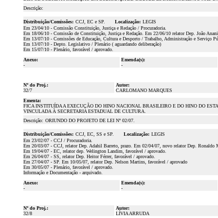
Descrição:
Distribuição/Comissões:
CCJ, EC e SP.
Localização:
LEGIS
Em 23/04/10 - Comissão Constituição, Justiça e Redação / Procuradoria.
Em 18/06/10 - Comissão de Constituição, Justiça e Redação. Em 22/06/10 relator Dep. João Anania
Em 13/07/10 - Comissões de Educação, Cultura e Desporto / Trabalho, Administração e Serviço Púb
Em 13/07/10 - Depto. Legislativo / Plenário ( aguardando deliberação)
Em 15/07/10 - Plenário, favorável / aprovado.
Anexo:
Emenda(s):
-
-
Nº do Proj.:
Autor:
32/7
CARLOMANO MARQUES
Ementa:
FICA INSTITUÍDA A EXECUÇÃO DO HINO NACIONAL BRASILEIRO E DO HINO DO ES
VINCULADA À SECRETARIA ESTADUAL DE CULTURA.
Descrição:
ORIUNDO DO PROJETO DE LEI Nº 02/07.
Distribuição/Comissões:
CCJ, EC, SS e SP.
Localização:
LEGIS
Em 23/02/07 - CCJ / Procuradoria.
Em 20/03/07 - CCJ, relator Dep. Adahil Barreto, prazo. Em 02/04/07, novo relator Dep. Ronaldo Ma
Em 19/04/07 - EC, relator dep. Welington Landim, favorável / aprovado.
Em 26/04/07 - SS, relator Dep. Heitor Férrer, favorável / aprovado.
Em 27/04/07 - SP. Em 10/05/07, relator Dep. Nelson Martins, favorável / aprovado
Em 30/05/07 - Plenário, favorável / aprovado.
Informação e Documentação - arquivado.
Anexo:
Emenda(s):
-
-
Nº do Proj.:
Autor:
32/8
LÍVIA ARRUDA