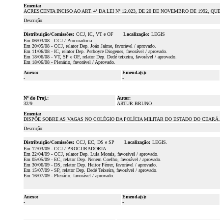
Ementa:
ACRESCENTA INCISO AO ART. 4º DA LEI Nº 12.023, DE 20 DE NOVEMBRO DE 1992,
Descrição:
Distribuição/Comissões:
CCJ, IC, VT e OF
Localização:
LEGIS
Em 06/03/08 - CCJ / Procuradoria.
Em 20/05/08 - CCJ, relator Dep. João Jaime, favorável / aprovado.
Em 11/06/08 - IC, relator Dep. Perboyre Diogenes, favorável / aprovado.
Em 18/06/08 - VT, SP e OF, relator Dep. Dedé teixeira, favorável / aprovado.
Em 18/06/08 - Plenário, favorável / Aprovado.
Anexo:
Emenda(s):
-
-
Nº do Proj.:
Autor:
32/9
ARTUR BRUNO
Ementa:
DISPÕE SOBRE AS VAGAS NO COLÉGIO DA POLÍCIA MILITAR DO ESTADO DO CEARÁ.
Descrição:
Distribuição/Comissões:
CCJ, EC, DS e SP
Localização:
LEGIS.
Em 12/03/09 - CCJ / PROCURADORIA
Em 22/04/09 - CCJ, relator Dep. Lula Morais, favorável / aprovado.
Em 05/05/09 - EC, relator Dep. Nenem Coelho, favorável / aprovado.
Em 30/06/09 - DS, relator Dep. Heitor Férrer, favorável / aprovado.
Em 15/07/09 - SP, relator Dep. Dedé Teixeira, favorável / aprovado.
Em 16/07/09 - Plenário, favorável / aprovado.
Anexo:
Emenda(s):
-
-