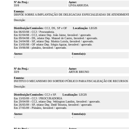
Nº do Proj.:
Autor:
33/8
LÍVIA ARRUDA
Ementa:
DISPÕE SOBRE A IMPLANTAÇÃO DE DELEGACIAS ESPECIALIZADAS DE ATENDIMENT
Descrição:
Distribuição/Comissões:
CCJ, DS, SP e OF
Localização:
LEGIS
Em 06/03/08 - CCJ / Procuradoria.
Em 02/04/08 - CCJ, relator Dep. João Jaime, favorável / aprovado.
Em 09/04/08 - DS, relator Dep. Manoel de Castro, favorável / aprovado.
Em 24/04/08 - SP, relator Dep. Moésio Loiola, favorável / aprovado.
Em 13/05/08 - OF relator Dep. Sérgio Aguiar, favorável / aprovado.
Em 19/06/08 - plenário, favorável / aprovado.
Anexo:
Emenda(s):
-
-
Nº do Proj.:
Autor:
33/9
ARTUR BRUNO
Ementa:
INSTITUI O MECANISMO DO SORTEIO PÚBLICO PARA FISCALIZAÇÃO DE RECURSOS
Descrição:
Distribuição/Comissões:
CCJ e SP.
Localização:
LEGIS
Em 13/03/09 - CCJ / PROCURADORIA
Em 29/04/09 - CCJ, relator Dep. Welington Landim, favorável / aprovado.
Em 26/05/09 - SP, relator Dep. Dedé Teixeira, favorável / aprovado.
Em 27/05/09 - Plenário, favorável / aprovado.
Anexo:
Emenda(s):
-
-
Nº do Proj.:
Autor: