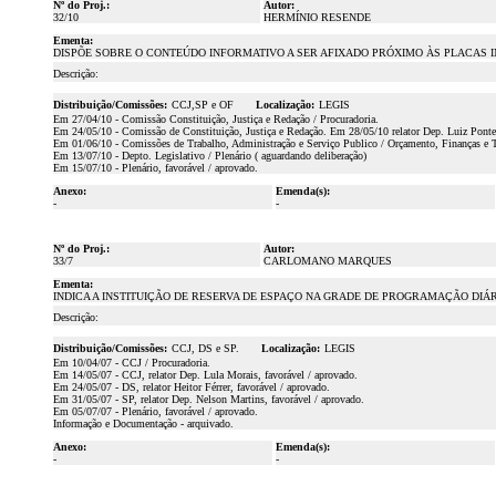
Nº do Proj.:
Autor:
32/10
HERMÍNIO RESENDE
Ementa:
DISPÕE SOBRE O CONTEÚDO INFORMATIVO A SER AFIXADO PRÓXIMO ÀS PLACAS 
Descrição:
Distribuição/Comissões:
CCJ,SP e OF
Localização:
LEGIS
Em 27/04/10 - Comissão Constituição, Justiça e Redação / Procuradoria.
Em 24/05/10 - Comissão de Constituição, Justiça e Redação. Em 28/05/10 relator Dep. Luiz Pontes
Em 01/06/10 - Comissões de Trabalho, Administração e Serviço Publico / Orçamento, Finanças e Tr
Em 13/07/10 - Depto. Legislativo / Plenário ( aguardando deliberação)
Em 15/07/10 - Plenário, favorável / aprovado.
Anexo:
Emenda(s):
-
-
Nº do Proj.:
Autor:
33/7
CARLOMANO MARQUES
Ementa:
INDICA A INSTITUIÇÃO DE RESERVA DE ESPAÇO NA GRADE DE PROGRAMAÇÃO DIÁRI
Descrição:
Distribuição/Comissões:
CCJ, DS e SP.
Localização:
LEGIS
Em 10/04/07 - CCJ / Procuradoria.
Em 14/05/07 - CCJ, relator Dep. Lula Morais, favorável / aprovado.
Em 24/05/07 - DS, relator Heitor Férrer, favorável / aprovado.
Em 31/05/07 - SP, relator Dep. Nelson Martins, favorável / aprovado.
Em 05/07/07 - Plenário, favorável / aprovado.
Informação e Documentação - arquivado.
Anexo:
Emenda(s):
-
-