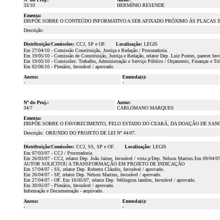
33/10
HERMÍNIO RESENDE
Ementa:
DISPÕE SOBRE O CONTEÚDO INFORMATIVO A SER AFIXADO PRÓXIMO ÀS PLACAS I
Descrição:
Distribuição/Comissões:
CCJ, SP e OF.
Localização:
LEGIS
Em 27/04/10 - Comissão Constituição, Justiça e Redação / Procuradoria.
Em 19/05/10 - Comissão de Constituição, Justiça e Redação, relator Dep. Luiz Pontes, parecer favo
Em 19/05/10 - Comissões: Trabalho, Administração e Serviço Público / Orçamento, Finanças e Trib
Em 02/06/10 - Plenário, favorável / aprovado.
Anexo:
Emenda(s):
-
-
Nº do Proj.:
Autor:
34/7
CARLOMANO MARQUES
Ementa:
DISPÕE SOBRE O FAVORECIMENTO, PELO ESTADO DO CEARÁ, DA DOAÇÃO DE SAN
Descrição:
ORIUNDO DO PROJETO DE LEI Nº 44/07.
Distribuição/Comissões:
CCJ, SS, SP e OF.
Localização:
LEGIS
Em 07/03/07 - CCJ / Procuradoria.
Em 26/03/07 - CCJ, relator Dep. João Jaime, favorável / vista p/Dep. Nelson Martins.Em 09/04/07,
AUTOR SOLICITOU A TRANSFORMAÇÃO EM PROJETO DE INDICAÇÃO
Em 17/04/07 - SS, relator Dep. Roberto Cláudio, favorável / aprovado.
Em 26/04/07 - SP, relator Dep. Nelson Martins, favorável / aprovado.
Em 27/04/07 - OF. Em 16/05/07, relator Dep. Welington landim, favorável / aprovado.
Em 30/05/07 - Plenário, favorável / aprovado.
Informação e Documentação - arquivado.
Anexo:
Emenda(s):
-
-