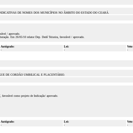
NDICATIVAS DE NOMES DOS MUNICÍPIOS NO ÂMBITO DO ESTADO DO CEARÁ.
rável / aprovado.
utação. Em 26/05/10 relator Dep. Dedé Teixeira, favorável / aprovado.
Autógrafo:
Lei:
Veto
-
-
-
GUE DE CORDÃO UMBILICAL E PLACENTÁRIO.
 favorável como projeto de Indicação/ aprovado.
Autógrafo:
Lei:
Veto
-
-
-