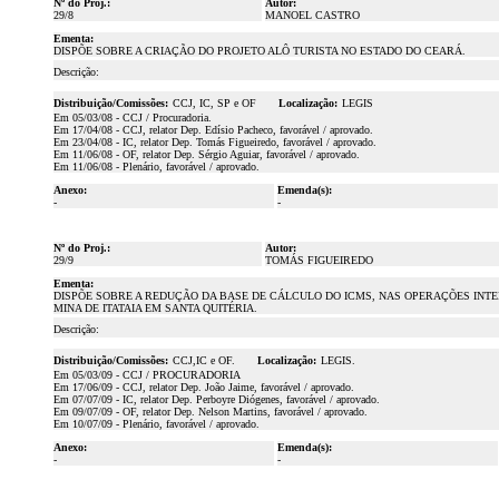
Nº do Proj.:
Autor:
29/8
MANOEL CASTRO
Ementa:
DISPÕE SOBRE A CRIAÇÃO DO PROJETO ALÔ TURISTA NO ESTADO DO CEARÁ.
Descrição:
Distribuição/Comissões:
CCJ, IC, SP e OF
Localização:
LEGIS
Em 05/03/08 - CCJ / Procuradoria.
Em 17/04/08 - CCJ, relator Dep. Edísio Pacheco, favorável / aprovado.
Em 23/04/08 - IC, relator Dep. Tomás Figueiredo, favorável / aprovado.
Em 11/06/08 - OF, relator Dep. Sérgio Aguiar, favorável / aprovado.
Em 11/06/08 - Plenário, favorável / aprovado.
Anexo:
Emenda(s):
-
-
Nº do Proj.:
Autor:
29/9
TOMÁS FIGUEIREDO
Ementa:
DISPÕE SOBRE A REDUÇÃO DA BASE DE CÁLCULO DO ICMS, NAS OPERAÇÕES INT
MINA DE ITATAIA EM SANTA QUITÉRIA.
Descrição:
Distribuição/Comissões:
CCJ,IC e OF.
Localização:
LEGIS.
Em 05/03/09 - CCJ / PROCURADORIA
Em 17/06/09 - CCJ, relator Dep. João Jaime, favorável / aprovado.
Em 07/07/09 - IC, relator Dep. Perboyre Diógenes, favorável / aprovado.
Em 09/07/09 - OF, relator Dep. Nelson Martins, favorável / aprovado.
Em 10/07/09 - Plenário, favorável / aprovado.
Anexo:
Emenda(s):
-
-