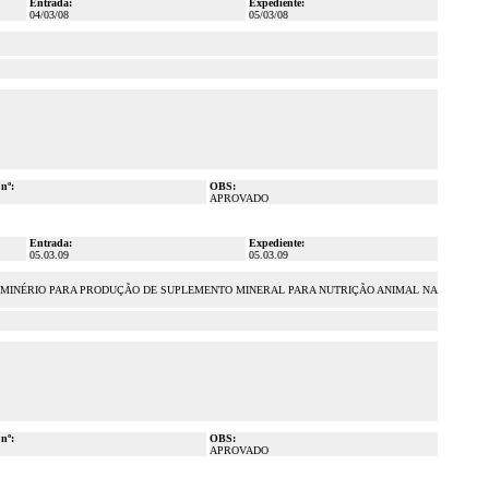
Entrada:
Expediente:
04/03/08
05/03/08
 nº:
OBS:
APROVADO
Entrada:
Expediente:
05.03.09
05.03.09
O MINÉRIO PARA PRODUÇÃO DE SUPLEMENTO MINERAL PARA NUTRIÇÃO ANIMAL NA
 nº:
OBS:
APROVADO