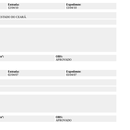
Entrada:
Expediente:
12/04/10
13/04/10
ESTADO DO CEARÁ.
 nº:
OBS:
APROVADO
Entrada:
Expediente:
02/04/07
03/04/07
 nº:
OBS:
APROVADO