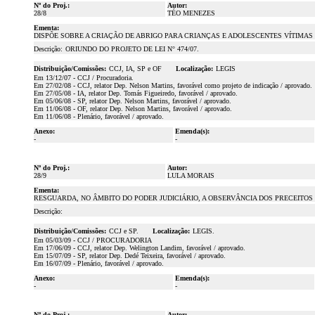
Nº do Proj.:
Autor:
28/8
TÉO MENEZES
Ementa:
DISPÕE SOBRE A CRIAÇÃO DE ABRIGO PARA CRIANÇAS E ADOLESCENTES VÍTIMAS
Descrição:
ORIUNDO DO PROJETO DE LEI N° 474/07.
Distribuição/Comissões:
CCJ, IA, SP e OF
Localização:
LEGIS
Em 13/12/07 - CCJ / Procuradoria.
Em 27/02/08 - CCJ, relator Dep. Nelson Martins, favorável como projeto de indicação / aprovado.
Em 27/05/08 - IA, relator Dep. Tomás Figueiredo, favorável / aprovado.
Em 05/06/08 - SP, relator Dep. Nelson Martins, favorável / aprovado.
Em 11/06/08 - OF, relator Dep. Nelson Martins, favorável / aprovado.
Em 11/06/08 - Plenário, favorável / aprovado.
Anexo:
Emenda(s):
-
-
Nº do Proj.:
Autor:
28/9
LULA MORAIS
Ementa:
RESGUARDA, NO ÂMBITO DO PODER JUDICIÁRIO, A OBSERVÂNCIA DOS PRECEITOS DA PR
Descrição:
Distribuição/Comissões:
CCJ e SP.
Localização:
LEGIS.
Em 05/03/09 - CCJ / PROCURADORIA
Em 17/06/09 - CCJ, relator Dep. Welington Landim, favorável / aprovado.
Em 15/07/09 - SP, relator Dep. Dedé Teixeira, favorável / aprovado.
Em 16/07/09 - Plenário, favorável / aprovado.
Anexo:
Emenda(s):
-
-
Nº do Proj.:
Autor: