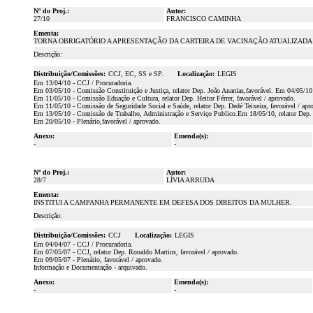
Nº do Proj.:
Autor:
27/10
FRANCISCO CAMINHA
Ementa:
TORNA OBRIGATÓRIO A APRESENTAÇÃO DA CARTEIRA DE VACINAÇÃO ATUALIZADA 
Descrição:
Distribuição/Comissões:
CCJ, EC, SS e SP.
Localização:
LEGIS
Em 13/04/10 - CCJ / Procuradoria.
Em 03/05/10 - Comissão Constituição e Justiça, relator Dep. João Ananias,favorável. Em 04/05/10 
Em 11/05/10 - Comissão Eduação e Cultura, relator Dep. Heitor Férrer, favorável / aprovado.
Em 11/05/10 - Comissão de Seguridade Social e Saúde, relator Dep. Dedé Teixeira, favorável / apr
Em 13/05/10 - Comissão de Trabalho, Administração e Serviço Publico.Em 18/05/10, relator Dep. 
Em 20/05/10 - Plenário,favorável / aprovado.
Anexo:
Emenda(s):
-
-
Nº do Proj.:
Autor:
28/7
LÍVIA ARRUDA
Ementa:
INSTITUI A CAMPANHA PERMANENTE EM DEFESA DOS DIREITOS DA MULHER.
Descrição:
Distribuição/Comissões:
CCJ
Localização:
LEGIS
Em 04/04/07 - CCJ / Procuradoria.
Em 07/05/07 - CCJ, relator Dep. Ronaldo Martins, favorável / aprovado.
Em 09/05/07 - Plenário, favorável / aprovado.
Informação e Documentação - arquivado.
Anexo:
Emenda(s):
-
-