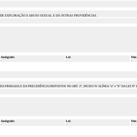
 DE EXPLORAÇÃO E ABUSO SEXUAL E DÁ OUTRAS PROVIDÊNCIAS.
Autógrafo:
Lei:
Veto
-
-
-
IMAZIA E DA PRECEDÊNCIA DISPOSTOS NO ART. 2º, INCISO IV ALÍNEA "a" e "b" DA LEI Nº 12
Autógrafo:
Lei:
Veto
-
-
-