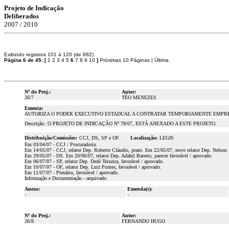
Projeto de Indicação
Deliberados
2007 / 2010
Exibindo registros 101 á 120 (de 882)
Página 6 de 45:
[
1
2
3
4
5
6
7
8
9
10
]
Próximas 10 Páginas
|
Última
Nº do Proj.:
Autor:
26/7
TÉO MENEZES
Ementa:
AUTORIZA O PODER EXECUTIVO ESTADUAL A CONTRATAR TEMPORIAMENTE EMPRE
Descrição:
O PROJETO DE INDICAÇÃO Nº 78/07, ESTÁ ANEXADO A ESTE PROJETO.
Distribuição/Comissões:
CCJ, DS, SP e OF.
Localização:
LEGIS
Em 03/04/07 - CCJ / Procuradoria.
Em 14/05/07 - CCJ, relator Dep. Roberto Cláudio, prazo. Em 22/05/07, novo relator Dep. Nelson Ma
Em 29/05/07 - DS. Em 20/06/07, relator Dep. Adahil Barreto, parecer favorável / aprovado.
Em 06/07/07 - SP, relator Dep. Dedé Teixeira, favorável / aprovado.
Em 10/07/07 - OF, relator Dep. Luiz Pontes, favorável / aprovado.
Em 11/07/07 - Plenário, favorável / aprovado.
Informação e Documentação - arquivado.
Anexo:
Emenda(s):
-
-
Nº do Proj.:
Autor:
26/8
FERNANDO HUGO