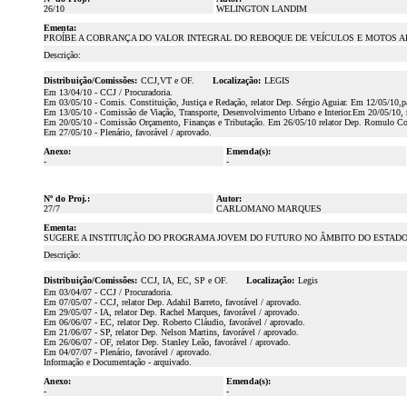
26/10
WELINGTON LANDIM
Ementa:
PROÍBE A COBRANÇA DO VALOR INTEGRAL DO REBOQUE DE VEÍCULOS E MOTOS A
Descrição:
Distribuição/Comissões:
CCJ,VT e OF.
Localização:
LEGIS
Em 13/04/10 - CCJ / Procuradoria.
Em 03/05/10 - Comis. Constituição, Justiça e Redação, relator Dep. Sérgio Aguiar. Em 12/05/10,pa
Em 13/05/10 - Comissão de Viação, Transporte, Desenvolvimento Urbano e Interior.Em 20/05/10, r
Em 20/05/10 - Comissão Orçamento, Finanças e Tributação. Em 26/05/10 relator Dep. Romulo Coel
Em 27/05/10 - Plenário, favorável / aprovado.
Anexo:
Emenda(s):
-
-
Nº do Proj.:
Autor:
27/7
CARLOMANO MARQUES
Ementa:
SUGERE A INSTITUIÇÃO DO PROGRAMA JOVEM DO FUTURO NO ÂMBITO DO ESTADO
Descrição:
Distribuição/Comissões:
CCJ, IA, EC, SP e OF.
Localização:
Legis
Em 03/04/07 - CCJ / Procuradoria.
Em 07/05/07 - CCJ, relator Dep. Adahil Barreto, favorável / aprovado.
Em 29/05/07 - IA, relator Dep. Rachel Marques, favorável / aprovado.
Em 06/06/07 - EC, relator Dep. Roberto Cláudio, favorável / aprovado.
Em 21/06/07 - SP, relator Dep. Nelson Martins, favorável / aprovado.
Em 26/06/07 - OF, relator Dep. Stanley Leão, favorável / aprovado.
Em 04/07/07 - Plenário, favorável / aprovado.
Informação e Documentação - arquivado.
Anexo:
Emenda(s):
-
-