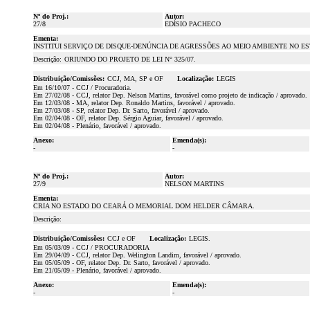
Nº do Proj.:
Autor:
27/8
EDÍSIO PACHECO
Ementa:
INSTITUI SERVIÇO DE DISQUE-DENÚNCIA DE AGRESSÕES AO MEIO AMBIENTE NO E
Descrição:
ORIUNDO DO PROJETO DE LEI N° 325/07.
Distribuição/Comissões:
CCJ, MA, SP e OF
Localização:
LEGIS
Em 16/10/07 - CCJ / Procuradoria.
Em 27/02/08 - CCJ, relator Dep. Nelson Martins, favorável como projeto de indicação / aprovado.
Em 12/03/08 - MA, relator Dep. Ronaldo Martins, favorável / aprovado.
Em 27/03/08 - SP, relator Dep. Dr. Sarto, favorável / aprovado.
Em 02/04/08 - OF, relator Dep. Sérgio Aguiar, favorável / aprovado.
Em 02/04/08 - Plenário, favorável / aprovado.
Anexo:
Emenda(s):
-
-
Nº do Proj.:
Autor:
27/9
NELSON MARTINS
Ementa:
CRIA NO ESTADO DO CEARÁ O MEMORIAL DOM HELDER CÂMARA.
Descrição:
Distribuição/Comissões:
CCJ e OF
Localização:
LEGIS.
Em 05/03/09 - CCJ / PROCURADORIA
Em 29/04/09 - CCJ, relator Dep. Welington Landim, favorável / aprovado.
Em 05/05/09 - OF, relator Dep. Dr. Sarto, favorável / aprovado.
Em 21/05/09 - Plenário, favorável / aprovado.
Anexo:
Emenda(s):
-
-