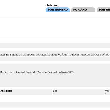
Ordenar:
SAS DE SERVIÇOS DE SEGURANÇA PARTICULAR NO ÂMBITO DO ESTADO DO CEARÁ E DÁ OU
rtins, parecer favorável / aprovado.(Anexo ao Projeto de indicação 78/7)
Autógrafo:
Lei:
Veto
-
-
-