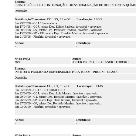
Ementa:
CRIA OS NÚCLEOS DE INTERNAÇÃO E RESSOCIALIZAÇÃO DE DEPENDENTES QUÍMI
Descrição:
Distribuição/Comissões:
CCJ. SS, SP e OF
Localização:
LEGIS
Em 29/02/08 - CCJ / Procuradoria.
Em 17/04/08 - CCJ, relator Dep. Edísio Pacheco, favorável / aprovado.
Em 30/04/08 - SS, relator Dep. Professor Teodoro, favorável / aprovado.
Em 15/05/08 - SP e OF, relator Dep. Ronaldo Martins, favorável / aprovado.
Em 21/05/08 - Plenário, favorável / aprovado.
Anexo:
Emenda(s):
-
-
Nº do Proj.:
Autor:
26/9
ARTUR BRUNO, PROFESSOR TEODORO
Ementa:
INSTITUI O PROGRAMA UNIVERSIDADE PARA TODOS - PROUNI - CEARÁ.
Descrição:
Distribuição/Comissões:
CCJ, CT, SP e OF.
Localização:
LEGIS.
Em 05/03/09 - CCJ / PROCURADORIA
Em 22/04/09 - CCJ, relator Dep. Lula Morais, favorável / aprovado.
Em 29/04/09 - CT, relator Dep. Ronaldo Martins, favorável / aprovado.
Em 26/05/09 - SP, relator Dep. Dedé Teixeira, favorável / aprovado.
Em 27/05/09 - OF, relator Dep.Ronaldo Martins, favorável / aprovado.
Em 02/06/09 - Plenário, favorável / aprovado.
Anexo:
Emenda(s):
-
-
Nº do Proj.:
Autor: