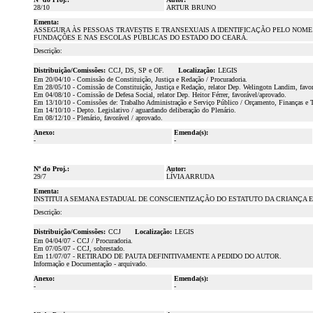
28/10
ARTUR BRUNO
Ementa:
ASSEGURA ÀS PESSOAS TRAVESTIS E TRANSEXUAIS A IDENTIFICAÇÃO PELO NOME
FUNDAÇÕES E NAS ESCOLAS PÚBLICAS DO ESTADO DO CEARÁ.
Descrição:
Distribuição/Comissões:
CCJ, DS, SP e OF.
Localização:
LEGIS
Em 20/04/10 - Comissão de Constituição, Justiça e Redação / Procuradoria.
Em 28/05/10 - Comissão de Constituição, Justiça e Redação, relator Dep. Welingotn Landim, favor
Em 04/08/10 - Comissão de Defesa Social, relator Dep. Heitor Férrer, favorável/aprovado.
Em 13/10/10 - Comissões de: Trabalho Administração e Serviço Público / Orçamento, Finanças e Tri
Em 14/10/10 - Depto. Legislativo / aguardando deliberação do Plenário.
Em 08/12/10 - Plenário, favorável / aprovado.
Anexo:
Emenda(s):
-
-
Nº do Proj.:
Autor:
29/7
LÍVIA ARRUDA
Ementa:
INSTITUI A SEMANA ESTADUAL DE CONSCIENTIZAÇÃO DO ESTATUTO DA CRIANÇA E
Descrição:
Distribuição/Comissões:
CCJ
Localização:
LEGIS
Em 04/04/07 - CCJ / Procuradoria.
Em 07/05/07 - CCJ, sobrestado.
Em 11/07/07 - RETIRADO DE PAUTA DEFINITIVAMENTE A PEDIDO DO AUTOR.
Informação e Documentação - arquivado.
Anexo:
Emenda(s):
-
-