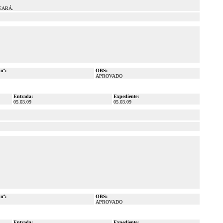
EARÁ.
 nº:
OBS:
APROVADO
Entrada:
Expediente:
05.03.09
05.03.09
 nº:
OBS:
APROVADO
Entrada:
Expediente: