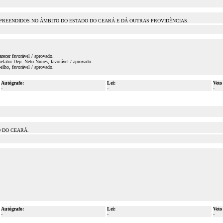
PREENDIDOS NO ÂMBITO DO ESTADO DO CEARÁ E DÁ OUTRAS PROVIDÊNCIAS.
recer favorável / aprovado.
elator Dep. Neto Nunes, favorável / aprovado.
ho, favorável / aprovado.
Autógrafo:
Lei:
Veto
-
-
-
 DO CEARÁ.
Autógrafo:
Lei:
Veto
-
-
-