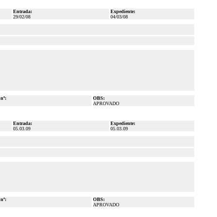
Entrada:
Expediente:
29/02/08
04/03/08
 nº:
OBS:
APROVADO
Entrada:
Expediente:
05.03.09
05.03.09
 nº:
OBS:
APROVADO