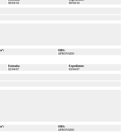
09/04/10
09/04/10
 nº:
OBS:
APROVADO
Entrada:
Expediente:
02/04/07
03/04/07
 nº:
OBS:
APROVADO