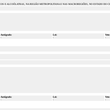
COS E ALCOÓLATRAS, NA REGIÃO METROPOLITANA E NAS MACROREGIÕES, NO ESTADO DO C
Autógrafo:
Lei:
Veto
-
-
-
Autógrafo:
Lei:
Veto
-
-
-