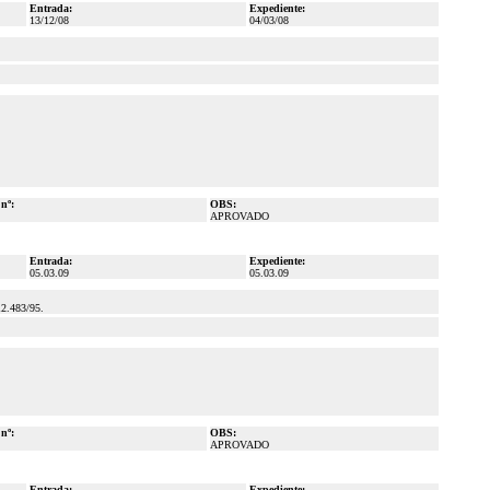
Entrada:
Expediente:
13/12/08
04/03/08
 nº:
OBS:
APROVADO
Entrada:
Expediente:
05.03.09
05.03.09
.483/95.
 nº:
OBS:
APROVADO
Entrada:
Expediente: