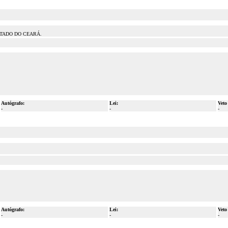
STADO DO CEARÁ.
Autógrafo:
Lei:
Veto
-
-
-
Autógrafo:
Lei:
Veto
-
-
-