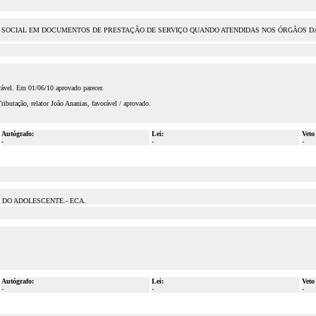
 SOCIAL EM DOCUMENTOS DE PRESTAÇÃO DE SERVIÇO QUANDO ATENDIDAS NOS ÓRGÃOS DA 
ável. Em 01/06/10 aprovado parecer.
butação, relator João Ananias, favorável / aprovado.
Autógrafo:
Lei:
Veto
-
-
-
 DO ADOLESCENTE.- ECA.
Autógrafo:
Lei:
Veto
-
-
-