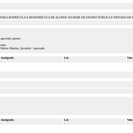
PARA MATRÍCULA E REMATRÍCULA DE ALUNOS NA REDE DE ENSINO PÚBLICA E PRIVADA DO 
aprovado parecer.
ovado.
Nelson Martins, favorável / aprovado.
Autógrafo:
Lei:
Veto
-
-
-
Autógrafo:
Lei:
Veto
-
-
-