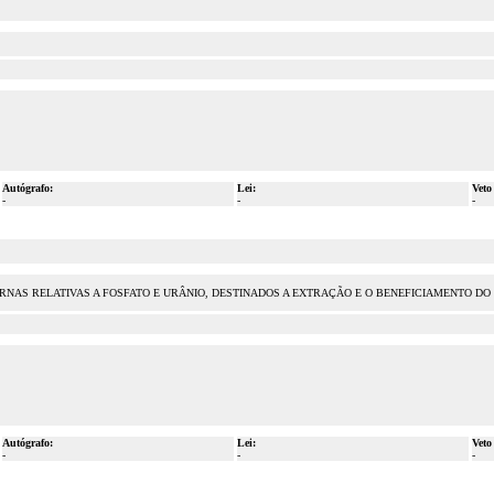
Autógrafo:
Lei:
Veto
-
-
-
ERNAS RELATIVAS A FOSFATO E URÂNIO, DESTINADOS A EXTRAÇÃO E O BENEFICIAMENTO D
Autógrafo:
Lei:
Veto
-
-
-