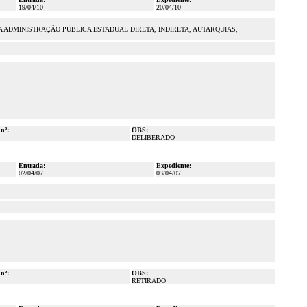
19/04/10
20/04/10
ADMINISTRAÇÃO PÚBLICA ESTADUAL DIRETA, INDIRETA, AUTARQUIAS,
 nº:
OBS:
DELIBERADO
Entrada:
Expediente:
02/04/07
03/04/07
 nº:
OBS:
RETIRADO