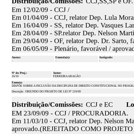
Distribuição/Comissões:
CCJ,SS,SP e OF.
Em 12/02/09 - CCJ /
Em 01/04/09 - CCJ, relator Dep. Lula Morai
Em 16/04/09 - SS, relator Dep. Vasques Lan
Em 28/04/09 - SP.relator Dep. Nelson Marti
Em 29/04/09 - OF, relator Dep. Dr. Sarto, f
Em 06/05/09 - Plenário, favorável / aprova
Anexo:
Emenda(s):
Autógrafo:
-
-
-
Nº do Proj.:
Autor:
16/10
FERREIRA ARAGÃO
Ementa:
DISPÕE SOBRE A INCLUSÃO DA DISCIPLINA DE DIREITO CONSTITUCIONAL NO PRO
Descrição:
ORIUNDO DO PROJETO DE LEI Nº 219/09
Distribuição/Comissões:
CCJ e EC
Lo
EM 23/09/09 - CCJ / PROCURADORIA.
Em 11/03/10 - CCJ, relator Dep. Nelson Mar
aprovado.(REJEITADO COMO PROJETO 