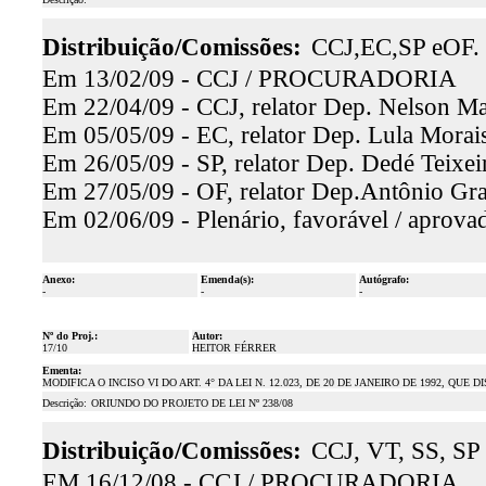
Distribuição/Comissões:
CCJ,EC,SP eOF.
Em 13/02/09 - CCJ / PROCURADORIA
Em 22/04/09 - CCJ, relator Dep. Nelson Mar
Em 05/05/09 - EC, relator Dep. Lula Morais
Em 26/05/09 - SP, relator Dep. Dedé Teixeir
Em 27/05/09 - OF, relator Dep.Antônio Gran
Em 02/06/09 - Plenário, favorável / aprova
Anexo:
Emenda(s):
Autógrafo:
-
-
-
Nº do Proj.:
Autor:
17/10
HEITOR FÉRRER
Ementa:
MODIFICA O INCISO VI DO ART. 4° DA LEI N. 12.023, DE 20 DE JANEIRO DE 1992, Q
Descrição:
ORIUNDO DO PROJETO DE LEI Nº 238/08
Distribuição/Comissões:
CCJ, VT, SS, SP
EM 16/12/08 - CCJ / PROCURADORIA