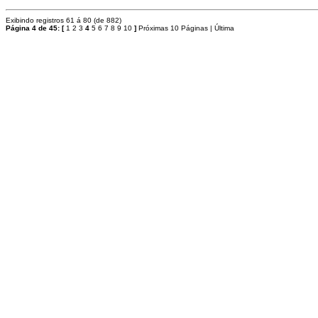
Exibindo registros 61 á 80 (de 882)
Página 4 de 45:
[
1
2
3
4
5
6
7
8
9
10
]
Próximas 10 Páginas
|
Última