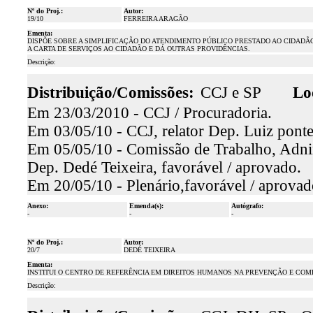
Nº do Proj.:
Autor:
19/10
FERREIRA ARAGÃO
Ementa:
DISPÕE SOBRE A SIMPLIFICAÇÃO DO ATENDIMENTO PÚBLICO PRESTADO AO CIDADÃ
A CARTA DE SERVIÇOS AO CIDADÃO E DÁ OUTRAS PROVIDÊNCIAS.
Descrição:
Distribuição/Comissões:
CCJ e SP
Lo
Em 23/03/2010 - CCJ / Procuradoria.
Em 03/05/10 - CCJ, relator Dep. Luiz pont
Em 05/05/10 - Comissão de Trabalho, Adnini
Dep. Dedé Teixeira, favorável / aprovado.
Em 20/05/10 - Plenário,favorável / aprovad
Anexo:
Emenda(s):
Autógrafo:
-
-
-
Nº do Proj.:
Autor:
20/7
DEDÉ TEIXEIRA
Ementa:
INSTITUI O CENTRO DE REFERÊNCIA EM DIREITOS HUMANOS NA PREVENÇÃO E COM
Descrição: