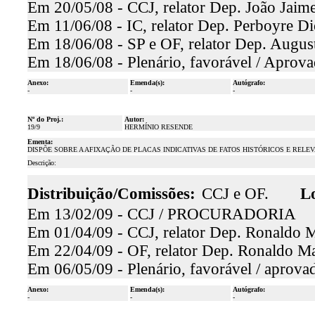
Em 20/05/08 - CCJ, relator Dep. João Jaime
Em 11/06/08 - IC, relator Dep. Perboyre Di
Em 18/06/08 - SP e OF, relator Dep. August
Em 18/06/08 - Plenário, favorável / Aprova
Anexo:
Emenda(s):
Autógrafo:
-
-
-
Nº do Proj.:
Autor:
19/9
HERMÍNIO RESENDE
Ementa:
DISPÕE SOBRE A AFIXAÇÃO DE PLACAS INDICATIVAS DE FATOS HISTÓRICOS E RELE
Descrição:
Distribuição/Comissões:
CCJ e OF.
Lo
Em 13/02/09 - CCJ / PROCURADORIA
Em 01/04/09 - CCJ, relator Dep. Ronaldo Ma
Em 22/04/09 - OF, relator Dep. Ronaldo Mar
Em 06/05/09 - Plenário, favorável / aprova
Anexo:
Emenda(s):
Autógrafo:
-
-
-