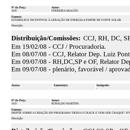
Nº do Proj.:
Autor:
16/8
FERREIRA ARAGÃO
Ementa:
ESTABELECE INCENTIVOS À GERAÇÃO DE ENERGIA A PARTIR DE FONTE SOLAR.
Descrição:
Distribuição/Comissões:
CCJ, RH, DC, S
Em 19/02/08 - CCJ / Procuradoria.
Em 08/07/08 - CCJ, Relator Dep. Luiz Ponte
Em 09/07/08 - RH,DC,SP e OF, Relator Dep.
Em 09/07/08 - plenário, favorável / aprova
Anexo:
Emenda(s):
Autógrafo:
-
-
-
Nº do Proj.:
Autor:
16/9
RONALDO MARTINS
Ementa:
DISPÕE SOBRE A CRIAÇÃO DO PROGRAMA "DEIXA O CRACK E VEM SER CRAQUE" JU
Descrição: