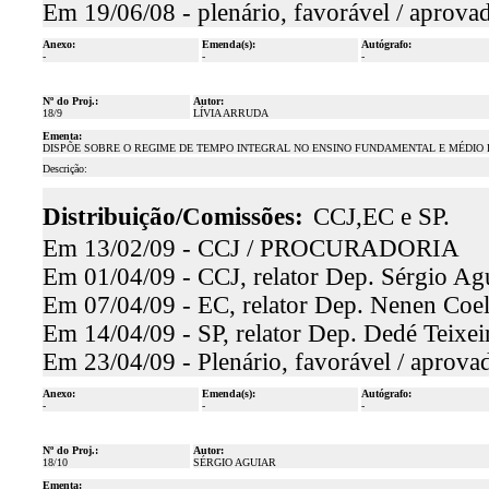
Em 19/06/08 - plenário, favorável / aprova
Anexo:
Emenda(s):
Autógrafo:
-
-
-
Nº do Proj.:
Autor:
18/9
LÍVIA ARRUDA
Ementa:
DISPÕE SOBRE O REGIME DE TEMPO INTEGRAL NO ENSINO FUNDAMENTAL E MÉDIO 
Descrição:
Distribuição/Comissões:
CCJ,EC e SP.
Em 13/02/09 - CCJ / PROCURADORIA
Em 01/04/09 - CCJ, relator Dep. Sérgio Agu
Em 07/04/09 - EC, relator Dep. Nenen Coel
Em 14/04/09 - SP, relator Dep. Dedé Teixeir
Em 23/04/09 - Plenário, favorável / aprova
Anexo:
Emenda(s):
Autógrafo:
-
-
-
Nº do Proj.:
Autor:
18/10
SÉRGIO AGUIAR
Ementa: