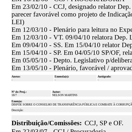
Em 23/02/10 - CCJ, designado relator Dep.
parecer favorável como projeto de Indi
LEI)
Em 12/03/10 - Plenário para leitura no Expe
Em 12/03/10 - VT. 09/04/10 relatora Dep. L
Em 09/04/10 - SS. Em 15/04/10 relator Dep
Em 15/04/10 - SP. Em 04/05/10 SP/OF, rela
Em 05/05/10 - Depto. Legislativo p/deliber
Em 13/05/10 - Plenário, favorável / aprova
Anexo:
Emenda(s):
Autógrafo:
-
-
-
Nº do Proj.:
Autor:
18/7
NELSON MARTINS
Ementa:
DISPÕE SOBRE O CONSELHO DE TRANSPARÊNCIA PÚBLICA E COMBATE À CORRUPÇÃ
Descrição:
Distribuição/Comissões:
CCJ, SP e OF.
Em 22/03/07 - CCJ / Procuradoria.