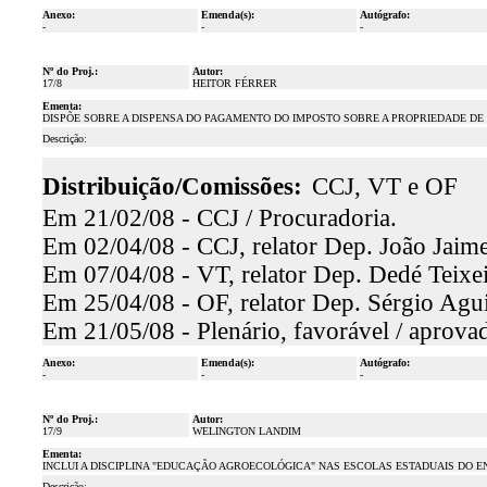
Anexo:
Emenda(s):
Autógrafo:
-
-
-
Nº do Proj.:
Autor:
17/8
HEITOR FÉRRER
Ementa:
DISPÕE SOBRE A DISPENSA DO PAGAMENTO DO IMPOSTO SOBRE A PROPRIEDADE DE 
Descrição:
Distribuição/Comissões:
CCJ, VT e OF
Em 21/02/08 - CCJ / Procuradoria.
Em 02/04/08 - CCJ, relator Dep. João Jaime
Em 07/04/08 - VT, relator Dep. Dedé Teixei
Em 25/04/08 - OF, relator Dep. Sérgio Agui
Em 21/05/08 - Plenário, favorável / aprova
Anexo:
Emenda(s):
Autógrafo:
-
-
-
Nº do Proj.:
Autor:
17/9
WELINGTON LANDIM
Ementa:
INCLUI A DISCIPLINA "EDUCAÇÃO AGROECOLÓGICA" NAS ESCOLAS ESTADUAIS DO 
Descrição: