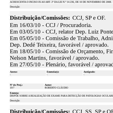
ACRESCENTA O INCISO IX AO ART. 2º DA LEI N.º 14.236, DE 10 DE NOVEMBRO DE 2008.
Descrição:
Distribuição/Comissões:
CCJ, SP e OF.
Em 16/03/10 - CCJ / Procuradoria.
Em 03/05/10 - CCJ, relator Dep. Luiz Pont
Em 05/05/10 - Comissão de Trabalho, Adnini
Dep. Dedé Teixeira, favorável / aprovado.
Em 18/05/10 - Comissão de Orçamento, Fina
Nelson Martins, favorável / aprovado.
Em 27/05/10 - Plenário, favorável / aprova
Anexo:
Emenda(s):
Autógrafo:
-
-
-
Nº do Proj.:
Autor:
19/7
ROBERTO CLÁUDIO
Ementa:
DISPÕE SOBRE A REALIZAÇÃO DE EXAME PARA DETECÇÃO DE PATOLOGIAS OCULAR
Descrição:
Distribuição/Comissões:
CCJ, SS, SP e OF