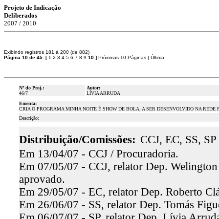
Projeto de Indicação
Deliberados
2007 / 2010
Exibindo registros 181 á 200 (de 882)
Página 10 de 45:
[
1
2
3
4
5
6
7
8
9
10
]
Próximas 10 Páginas
|
Última
Nº do Proj.:
Autor:
46/7
LÍVIA ARRUDA
Ementa:
CRIA O PROGRAMA MINHA NOITE É SHOW DE BOLA, A SER DESENVOLVIDO NA REDE 
Descrição:
Distribuição/Comissões:
CCJ, EC, SS, SP
Em 13/04/07 - CCJ / Procuradoria.
Em 07/05/07 - CCJ, relator Dep. Welington
aprovado.
Em 29/05/07 - EC, relator Dep. Roberto Clá
Em 26/06/07 - SS, relator Dep. Tomás Figue
Em 06/07/07 - SP, relator Dep. Lívia Arruda