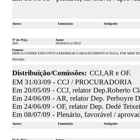
Anexo:
Emenda(s):
Autógrafo:
-
-
-
Nº do Proj.:
Autor:
50/9
ANAPAULA CRUZ
Ementa:
INDICA O PODER EXECUTIVO A PRIORIZAR O ABASTECIMENTO D´ÁGUA, POR MEIO DO
Descrição:
Distribuição/Comissões:
CCJ,AR e OF.
EM 31/03/09 - CCJ / PROCURADORIA
Em 20/05/09 - CCJ, relator Dep.Roberto Cla
Em 24/06/09 - AR, relator Dep. Perboyre D
Em 24/06/09 - OF, relator Dep. Dedé Teixei
Em 08/07/09 - Plenário, favorável / aprova
Anexo:
Emenda(s):
Autógrafo:
-
-
-
Nº do Proj.:
Autor: