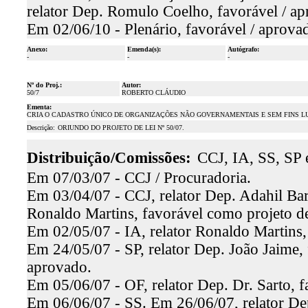
relator Dep. Romulo Coelho, favorável / ap
Em 02/06/10 - Plenário, favorável / aprova
Anexo:
Emenda(s):
Autógrafo:
-
-
-
Nº do Proj.:
Autor:
50/7
ROBERTO CLÁUDIO
Ementa:
CRIA O CADASTRO ÚNICO DE ORGANIZAÇÕES NÃO GOVERNAMENTAIS E SEM FINS L
Descrição:
ORIUNDO DO PROJETO DE LEI Nº 50/07.
Distribuição/Comissões:
CCJ, IA, SS, SP 
Em 07/03/07 - CCJ / Procuradoria.
Em 03/04/07 - CCJ, relator Dep. Adahil Bar
Ronaldo Martins, favorável como projeto de
Em 02/05/07 - IA, relator Ronaldo Martins,
Em 24/05/07 - SP, relator Dep. João Jaime, 
aprovado.
Em 05/06/07 - OF, relator Dep. Dr. Sarto, 
Em 06/06/07 - SS. Em 26/06/07, relator Dep.