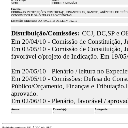
50/10
FERREIRA ARAGÃO
Ementa:
OBRIGA AS INSTITUIÇÕES COMERCIAIS, FINANCEIRAS, BANCOS, AGÊNCIAS DE CRÉD
CONSUMIDOR E DÁ OUTRAS PROVIDÊNCIAS.
Descrição:
ORIUNDO DO PROJETO DE LEI Nº 102/10
Distribuição/Comissões:
CCJ, DC,SP e OF
Em 20/04/10 - Comissão de Constituição, Ju
Em 03/05/10 - Comissão de Constituição, Ju
favorável c/projeto de Indicação. Em 19/05
Em 20/05/10 - Plenário / leitura no Expedie
Em 20/05/10 - Comissões: Defesa do Consu
Público/Orçamento, Finanças e Tributação.E
aprovado.
Em 02/06/10 - Plenário, favorável / aprova
Anexo:
Emenda(s):
Autógrafo:
-
-
-
Exibindo registros 181 á 200 (de 882)