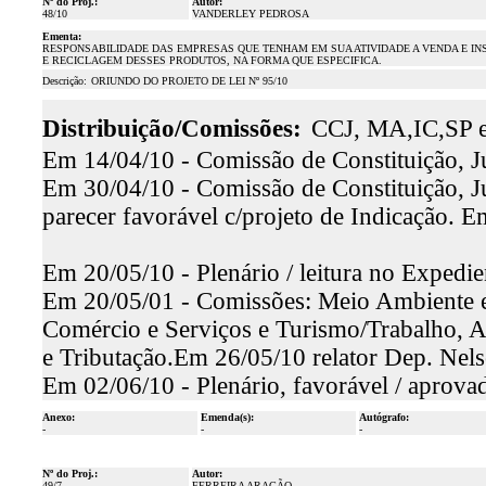
Nº do Proj.:
Autor:
48/10
VANDERLEY PEDROSA
Ementa:
RESPONSABILIDADE DAS EMPRESAS QUE TENHAM EM SUA ATIVIDADE A VENDA E IN
E RECICLAGEM DESSES PRODUTOS, NA FORMA QUE ESPECIFICA.
Descrição:
ORIUNDO DO PROJETO DE LEI Nº 95/10
Distribuição/Comissões:
CCJ, MA,IC,SP e
Em 14/04/10 - Comissão de Constituição, Ju
Em 30/04/10 - Comissão de Constituição, Ju
parecer favorável c/projeto de Indicação. 
Em 20/05/10 - Plenário / leitura no Expedie
Em 20/05/01 - Comissões: Meio Ambiente e
Comércio e Serviços e Turismo/Trabalho, A
e Tributação.Em 26/05/10 relator Dep. Nels
Em 02/06/10 - Plenário, favorável / aprova
Anexo:
Emenda(s):
Autógrafo:
-
-
-
Nº do Proj.:
Autor:
49/7
FERREIRA ARAGÃO