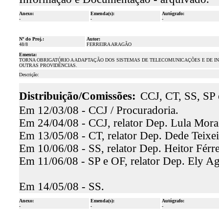
Anexo:
Emenda(s):
Autógrafo:
-
-
-
Nº do Proj.:
Autor:
48/8
FERREIRA ARAGÃO
Ementa:
TORNA OBRIGATÓRIO A ADAPTAÇÃO DOS SISTEMAS DE TELECOMUNICAÇÕES E DE I
OUTRAS PROVIDÊNCIAS.
Descrição:
Distribuição/Comissões:
CCJ, CT, SS, SP
Em 12/03/08 - CCJ / Procuradoria.
Em 24/04/08 - CCJ, relator Dep. Lula Morai
Em 13/05/08 - CT, relator Dep. Dede Teixei
Em 10/06/08 - SS, relator Dep. Heitor Férre
Em 11/06/08 - SP e OF, relator Dep. Ely Ag
Em 14/05/08 - SS.
Anexo:
Emenda(s):
Autógrafo:
-
-
-