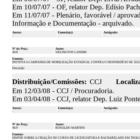
Em 10/07/07 - OF, relator Dep. Edísio Pach
Em 11/07/07 - Plenário, favorável / aprova
Informação e Documentação - arquivado.
Anexo:
Emenda(s):
Autógrafo:
-
-
-
Nº do Proj.:
Autor:
46/8
WELINGTON LANDIM
Ementa:
INSTITUI A CAMPANHA DE MOBILIZAÇÃO ESTADUAL CONTRA O DESPERDÍCIO DE ÁGU
Descrição:
Distribuição/Comissões:
CCJ
Localiz
Em 12/03/08 - CCJ / Procuradoria.
Em 03/04/08 - CCJ, relator Dep. Luiz Ponte
Anexo:
Emenda(s):
Autógrafo:
-
-
-
Nº do Proj.:
Autor:
46/9
RONALDO MARTINS
Ementa:
DISPÕE SOBRE A CRIAÇÃO DO CURSO DE LICENCIATURA E BACHARELADO EM TEOLO