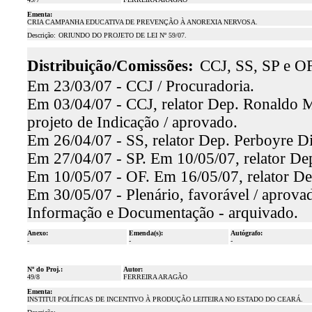
Ementa:
CRIA CAMPANHA EDUCATIVA DE PREVENÇÃO À ANOREXIA NERVOSA.
Descrição:
ORIUNDO DO PROJETO DE LEI Nº 59/07.
Distribuição/Comissões:
CCJ, SS, SP e OF
Em 23/03/07 - CCJ / Procuradoria.
Em 03/04/07 - CCJ, relator Dep. Ronaldo M
projeto de Indicação / aprovado.
Em 26/04/07 - SS, relator Dep. Perboyre Di
Em 27/04/07 - SP. Em 10/05/07, relator Dep
Em 10/05/07 - OF. Em 16/05/07, relator De
Em 30/05/07 - Plenário, favorável / aprova
Informação e Documentação - arquivado.
Anexo:
Emenda(s):
Autógrafo:
-
-
-
Nº do Proj.:
Autor:
49/8
FERREIRA ARAGÃO
Ementa:
INSTITUI POLÍTICAS DE INCENTIVO À PRODUÇÃO LEITEIRA NO ESTADO DO CEARÁ.