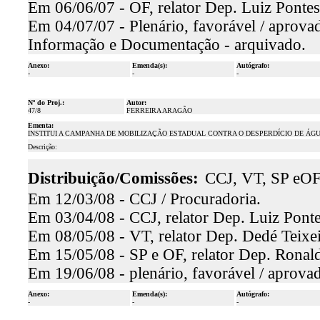
Em 06/06/07 - OF, relator Dep. Luiz Pontes
Em 04/07/07 - Plenário, favorável / aprova
Informação e Documentação - arquivado.
Anexo:
Emenda(s):
Autógrafo:
-
-
-
Nº do Proj.:
Autor:
47/8
FERREIRA ARAGÃO
Ementa:
INSTITUI A CAMPANHA DE MOBILIZAÇÃO ESTADUAL CONTRA O DESPERDÍCIO DE ÁGU
Descrição:
Distribuição/Comissões:
CCJ, VT, SP eO
Em 12/03/08 - CCJ / Procuradoria.
Em 03/04/08 - CCJ, relator Dep. Luiz Ponte
Em 08/05/08 - VT, relator Dep. Dedé Teixei
Em 15/05/08 - SP e OF, relator Dep. Ronald
Em 19/06/08 - plenário, favorável / aprova
Anexo:
Emenda(s):
Autógrafo:
-
-
-