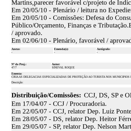
Martins,parecer favorável c/projeto de Ind
Em 20/05/10 - Plenário / leitura no Expedie
Em 20/05/10 - Comissões: Defesa do Consu
Público/Orçamento, Finanças e Tributação.
/ aprovado.
Em 02/06/10 - Plenário, favorável / aprova
Anexo:
Emenda(s):
Autógrafo:
-
-
-
Nº do Proj.:
Autor:
47/7
SINEVAL ROQUE
Ementa:
CRIA AS DELEGACIAS ESPECIALIZADAS DE PROTEÇÃO AO TURISTA NOS MUNICIPIOS
Descrição:
Distribuição/Comissões:
CCJ, DS, SP e O
Em 17/04/07 - CCJ / Procuradoria.
Em 22/05/07 - CCJ, relator Dep. Luiz Ponte
Em 28/05/07 - DS, relator Dep. Heitor Férre
Em 29/05/07 - SP, relator Dep. Nelson Mart