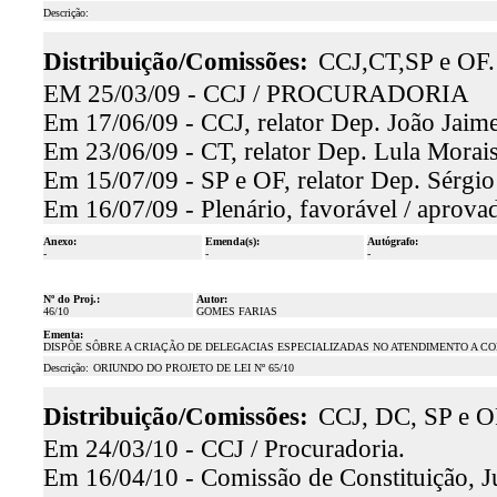
Descrição:
Distribuição/Comissões:
CCJ,CT,SP e OF.
EM 25/03/09 - CCJ / PROCURADORIA
Em 17/06/09 - CCJ, relator Dep. João Jaime
Em 23/06/09 - CT, relator Dep. Lula Morais
Em 15/07/09 - SP e OF, relator Dep. Sérgio
Em 16/07/09 - Plenário, favorável / aprova
Anexo:
Emenda(s):
Autógrafo:
-
-
-
Nº do Proj.:
Autor:
46/10
GOMES FARIAS
Ementa:
DISPÕE SÔBRE A CRIAÇÃO DE DELEGACIAS ESPECIALIZADAS NO ATENDIMENTO A C
Descrição:
ORIUNDO DO PROJETO DE LEI Nº 65/10
Distribuição/Comissões:
CCJ, DC, SP e O
Em 24/03/10 - CCJ / Procuradoria.
Em 16/04/10 - Comissão de Constituição, Ju