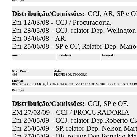
Descrição:
Distribuição/Comissões:
CCJ, AR, SP e O
Em 12/03/08 - CCJ / Procuradoria.
Em 28/05/08 - CCJ, relator Dep. Welington
Em 03/06/08 - AR.
Em 25/06/08 - SP e OF, Relator Dep. Manoel
Anexo:
Emenda(s):
Autógrafo:
-
-
-
Nº do Proj.:
Autor:
49/9
PROFESSOR TEODORO
Ementa:
DISPÕE SOBRE A CRIAÇÃO DA AUTARQUIA INSTITUTO DE METROLOGIA DO ESTADO DO
Descrição:
Distribuição/Comissões:
CCJ, SP e OF.
EM 27/03/09 - CCJ / PROCURADORIA
Em 20/05/09 - CCJ, relator Dep.Roberto Cla
Em 26/05/09 - SP, relator Dep. Nelson Mart
Em 27/05/09 - OF, relator Dep.Ronaldo Mart