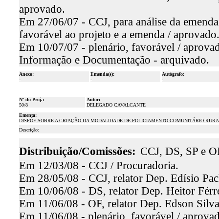
aprovado.
Em 27/06/07 - CCJ, para análise da emenda
favorável ao projeto e a emenda / aprovado
Em 10/07/07 - plenário, favorável / aprova
Informação e Documentação - arquivado.
Anexo:
Emenda(s):
Autógrafo:
-
-
-
Nº do Proj.:
Autor:
50/8
DELEGADO CAVALCANTE
Ementa:
DISPÕE SOBRE A CRIAÇÃO DA MODALIDADE DE POLICIAMENTO COMUNITÁRIO RURAL
Descrição:
Distribuição/Comissões:
CCJ, DS, SP e O
Em 12/03/08 - CCJ / Procuradoria.
Em 28/05/08 - CCJ, relator Dep. Edísio Pac
Em 10/06/08 - DS, relator Dep. Heitor Férre
Em 11/06/08 - OF, relator Dep. Edson Silva
Em 11/06/08 - plenário, favorável / aprova