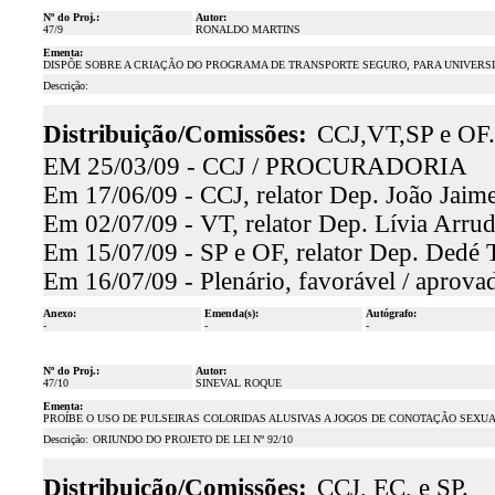
Nº do Proj.:
Autor:
47/9
RONALDO MARTINS
Ementa:
DISPÕE SOBRE A CRIAÇÃO DO PROGRAMA DE TRANSPORTE SEGURO, PARA UNIVERSI
Descrição:
Distribuição/Comissões:
CCJ,VT,SP e OF.
EM 25/03/09 - CCJ / PROCURADORIA
Em 17/06/09 - CCJ, relator Dep. João Jaime
Em 02/07/09 - VT, relator Dep. Lívia Arrud
Em 15/07/09 - SP e OF, relator Dep. Dedé T
Em 16/07/09 - Plenário, favorável / aprova
Anexo:
Emenda(s):
Autógrafo:
-
-
-
Nº do Proj.:
Autor:
47/10
SINEVAL ROQUE
Ementa:
PROÍBE O USO DE PULSEIRAS COLORIDAS ALUSIVAS A JOGOS DE CONOTAÇÃO SEXUA
Descrição:
ORIUNDO DO PROJETO DE LEI Nº 92/10
Distribuição/Comissões:
CCJ, EC, e SP.