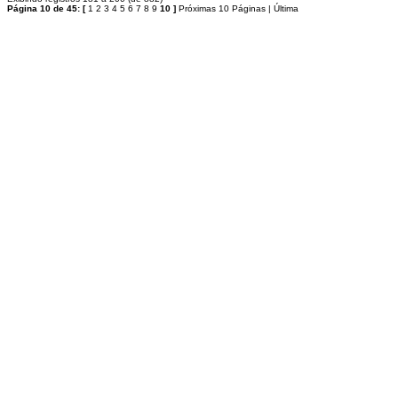
Página 10 de 45:
[
1
2
3
4
5
6
7
8
9
10
]
Próximas 10 Páginas
|
Última