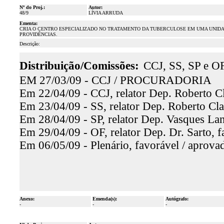
Nº do Proj.:
Autor:
48/9
LÍVIA ARRUDA
Ementa:
CRIA O CENTRO ESPECIALIZADO NO TRATAMENTO DA TUBERCULOSE EM UMA UNIDA
PROVIDÊNCIAS.
Descrição:
Distribuição/Comissões:
CCJ, SS, SP e O
EM 27/03/09 - CCJ / PROCURADORIA
Em 22/04/09 - CCJ, relator Dep. Roberto Cl
Em 23/04/09 - SS, relator Dep. Roberto Cla
Em 28/04/09 - SP, relator Dep. Vasques Lan
Em 29/04/09 - OF, relator Dep. Dr. Sarto, f
Em 06/05/09 - Plenário, favorável / aprova
Anexo:
Emenda(s):
Autógrafo:
-
-
-