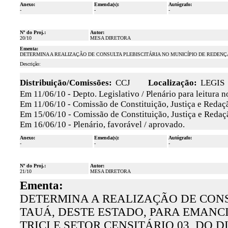
Anexo:
Emenda(s):
Autógrafo:
-
-
-
Nº do Proj.:
Autor:
20/10
MESA DIRETORA
Ementa:
DETERMINA A REALIZAÇÃO DE CONSULTA PLEBISCITÁRIA NO MUNICÍPIO DE REDENÇ
Descrição:
Distribuição/Comissões:
CCJ
Localização:
LEGIS
Em 11/06/10 - Depto. Legislativo / Plenário para leitura 
Em 11/06/10 - Comissão de Constituição, Justiça e Redaçã
Em 15/06/10 - Comissão de Constituição, Justiça e Redaçã
Em 16/06/10 - Plenário, favorável / aprovado.
Anexo:
Emenda(s):
Autógrafo:
-
-
-
Nº do Proj.:
Autor:
21/10
MESA DIRETORA
Ementa:
DETERMINA A REALIZAÇÃO DE CONS
TAUÁ, DESTE ESTADO, PARA EMANCI
TRICI E SETOR CENSITÁRIO 03, DO 