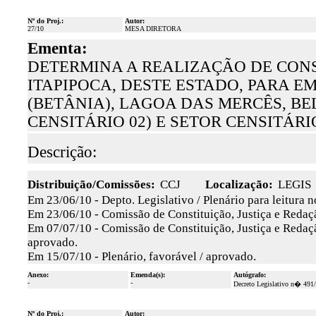
Nº do Proj.:
Autor:
27/10
MESA DIRETORA
Ementa:
DETERMINA A REALIZAÇÃO DE CONS
ITAPIPOCA, DESTE ESTADO, PARA E
(BETÂNIA), LAGOA DAS MERCÊS, BE
CENSITÁRIO 02) E SETOR CENSITÁRIO
Descrição:
Distribuição/Comissões:
CCJ
Localização:
LEGIS
Em 23/06/10 - Depto. Legislativo / Plenário para leitura 
Em 23/06/10 - Comissão de Constituição, Justiça e Redaçã
Em 07/07/10 - Comissão de Constituição, Justiça e Redaç
aprovado.
Em 15/07/10 - Plenário, favorável / aprovado.
Anexo:
Emenda(s):
Autógrafo:
-
-
Decreto Legislativo n� 491
Nº do Proj.:
Autor: