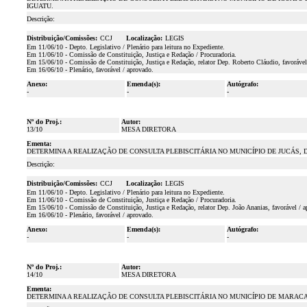
IGUATU.
Descrição:
Distribuição/Comissões:
CCJ
Localização:
LEGIS
Em 11/06/10 - Depto. Legislativo / Plenário para leitura no Expediente.
Em 11/06/10 - Comissão de Constituição, Justiça e Redação / Procuradoria.
Em 15/06/10 - Comissão de Constituição, Justiça e Redação, relator Dep. Roberto Cláudio, favorável
Em 16/06/10 - Plenário, favorável / aprovado.
Anexo:
Emenda(s):
Autógrafo:
-
-
-
Nº do Proj.:
Autor:
13/10
MESA DIRETORA
Ementa:
DETERMINA A REALIZAÇÃO DE CONSULTA PLEBISCITÁRIA NO MUNICÍPIO DE JUCÁS, 
Descrição:
Distribuição/Comissões:
CCJ
Localização:
LEGIS
Em 11/06/10 - Depto. Legislativo / Plenário para leitura no Expediente.
Em 11/06/10 - Comissão de Constituição, Justiça e Redação / Procuradoria.
Em 15/06/10 - Comissão de Constituição, Justiça e Redação, relator Dep. João Ananias, favorável / a
Em 16/06/10 - Plenário, favorável / aprovado.
Anexo:
Emenda(s):
Autógrafo:
-
-
-
Nº do Proj.:
Autor:
14/10
MESA DIRETORA
Ementa:
DETERMINA A REALIZAÇÃO DE CONSULTA PLEBISCITÁRIA NO MUNICÍPIO DE MARACA