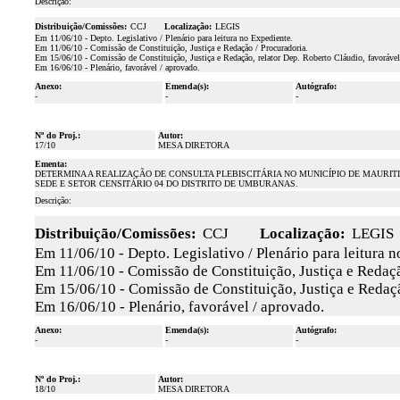
Descrição:
Distribuição/Comissões:
CCJ
Localização:
LEGIS
Em 11/06/10 - Depto. Legislativo / Plenário para leitura no Expediente.
Em 11/06/10 - Comissão de Constituição, Justiça e Redação / Procuradoria.
Em 15/06/10 - Comissão de Constituição, Justiça e Redação, relator Dep. Roberto Cláudio, favorável
Em 16/06/10 - Plenário, favorável / aprovado.
Anexo:
Emenda(s):
Autógrafo:
-
-
-
Nº do Proj.:
Autor:
17/10
MESA DIRETORA
Ementa:
DETERMINA A REALIZAÇÃO DE CONSULTA PLEBISCITÁRIA NO MUNICÍPIO DE MAURITI 
SEDE E SETOR CENSITÁRIO 04 DO DISTRITO DE UMBURANAS.
Descrição:
Distribuição/Comissões:
CCJ
Localização:
LEGIS
Em 11/06/10 - Depto. Legislativo / Plenário para leitura 
Em 11/06/10 - Comissão de Constituição, Justiça e Redaçã
Em 15/06/10 - Comissão de Constituição, Justiça e Redaçã
Em 16/06/10 - Plenário, favorável / aprovado.
Anexo:
Emenda(s):
Autógrafo:
-
-
-
Nº do Proj.:
Autor:
18/10
MESA DIRETORA