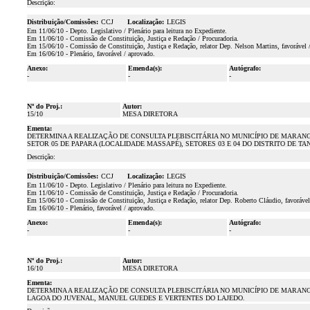
Descrição:
Distribuição/Comissões:
CCJ
Localização:
LEGIS
Em 11/06/10 - Depto. Legislativo / Plenário para leitura no Expediente.
Em 11/06/10 - Comissão de Constituição, Justiça e Redação / Procuradoria.
Em 15/06/10 - Comissão de Constituição, Justiça e Redação, relator Dep. Nelson Martins, favorável 
Em 16/06/10 - Plenário, favorável / aprovado.
Anexo:
Emenda(s):
Autógrafo:
-
-
-
Nº do Proj.:
Autor:
15/10
MESA DIRETORA
Ementa:
DETERMINA A REALIZAÇÃO DE CONSULTA PLEBISCITÁRIA NO MUNICÍPIO DE MARANG
SETOR 05 DE PAPARA (LOCALIDADE MASSAPÉ), SETORES 03 E 04 DO DISTRITO DE T
Descrição:
Distribuição/Comissões:
CCJ
Localização:
LEGIS
Em 11/06/10 - Depto. Legislativo / Plenário para leitura no Expediente.
Em 11/06/10 - Comissão de Constituição, Justiça e Redação / Procuradoria.
Em 15/06/10 - Comissão de Constituição, Justiça e Redação, relator Dep. Roberto Cláudio, favorável
Em 16/06/10 - Plenário, favorável / aprovado.
Anexo:
Emenda(s):
Autógrafo:
-
-
-
Nº do Proj.:
Autor:
16/10
MESA DIRETORA
Ementa:
DETERMINA A REALIZAÇÃO DE CONSULTA PLEBISCITÁRIA NO MUNICÍPIO DE MARANG
LAGOA DO JUVENAL, MANUEL GUEDES E VERTENTES DO LAJEDO.