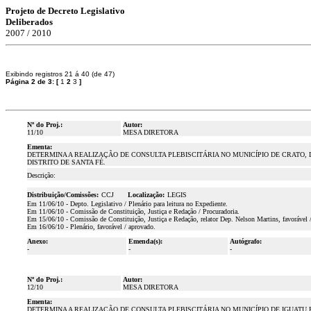
Projeto de Decreto Legislativo
Deliberados
2007 / 2010
Exibindo registros 21 á 40 (de 47)
Página 2 de 3:
[
1
2
3
]
Nº do Proj.:
Autor:
11/10
MESA DIRETORA
Ementa:
DETERMINA A REALIZAÇÃO DE CONSULTA PLEBISCITÁRIA NO MUNICÍPIO DE CRATO, 
DISTRITO DE SANTA FÉ.
Descrição:
Distribuição/Comissões:
CCJ
Localização:
LEGIS
Em 11/06/10 - Depto. Legislativo / Plenário para leitura no Expediente.
Em 11/06/10 - Comissão de Constituição, Justiça e Redação / Procuradoria.
Em 15/06/10 - Comissão de Constituição, Justiça e Redação, relator Dep. Nelson Martins, favorável 
Em 16/06/10 - Plenário, favorável / aprovado.
Anexo:
Emenda(s):
Autógrafo:
-
-
-
Nº do Proj.:
Autor:
12/10
MESA DIRETORA
Ementa:
DETERMINA A REALIZAÇÃO DE CONSULTA PLEBISCITÁRIA NO MUNICÍPIO DE IGUATU 