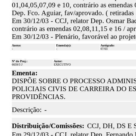
01,04,05,07,09 e 10, contrário as emendas 
Dep. Fco. Aguiar, fav/aprovado. ( retiradas
Em 30/12/03 - CCJ, relator Dep. Osmar Baq
contrário as emendas 02,08,11,15 e 16 / ap
Em 30/12/03 - Plenário, favorável ao proje
Anexo:
Emenda(s):
Autógrafo:
-
-
07/03
Nº do Proj.:
Autor:
6659/3 J
EXECUTIVO
Ementa:
DISPÕE SOBRE O PROCESSO ADMINI
POLICIAIS CIVIS DE CARREIRA DO 
PROVIDÊNCIAS.
Descrição:
-
Distribuição/Comissões:
CCJ, DH, DS E S
Em 29/12/03 - CCJ, relator Dep. Fernando 