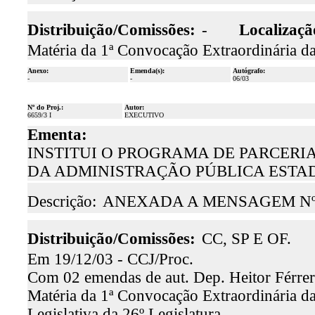
Distribuição/Comissões:
-
Localizaçã
Matéria da 1ª Convocação Extraordinária da
Anexo:
Emenda(s):
Autógrafo:
-
-
06/03
Nº do Proj.:
Autor:
6659/3 I
EXECUTIVO
Ementa:
INSTITUI O PROGRAMA DE PARCERIA
DA ADMINISTRAÇÃO PÚBLICA ESTA
Descrição:
ANEXADA A MENSAGEM Nº 6
Distribuição/Comissões:
CC, SP E OF.
Em 19/12/03 - CCJ/Proc.
Com 02 emendas de aut. Dep. Heitor Férrer
Matéria da 1ª Convocação Extraordinária da 
Legislativa da 26º Legislatura.