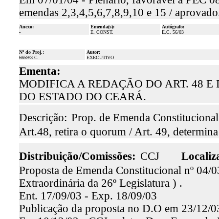
emendas 2,3,4,5,6,7,8,9,10 e 15 / aprovado
Anexo:
Emenda(s):
Autógrafo:
-
E. CONST.
E.C. 56/03
Nº do Proj.:
Autor:
6659/3 C
EXECUTIVO
Ementa:
MODIFICA A REDAÇÃO DO ART. 48 E D
DO ESTADO DO CEARÁ.
Descrição:
Prop. de Emenda Constitucional 
Art.48, retira o quorum / Art. 49, determin
Distribuição/Comissões:
CCJ
Localiz
Proposta de Emenda Constitucional nº 04/03
Extraordinária da 26º Legislatura ) .
Ent. 17/09/03 - Exp. 18/09/03
Publicação da proposta no D.O em 23/12/0