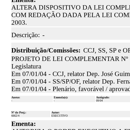
ALTERA DISPOSITIVO DA LEI COMPLE
COM REDAÇÃO DADA PELA LEI COMP
2003.
Descrição:
-
Distribuição/Comissões:
CCJ, SS, SP e OF
PROJETO DE LEI COMPLEMENTAR Nº 11/
Legislatura
Em 07/01/04 - CCJ, relator Dep. José Guima
Em 07/01/04 - SS/SP/OF, relator Dep. Fern
Em 07/01/04 - Plenário, favorável / aprova
Anexo:
Emenda(s):
Autógrafo:
-
-
09/04
Nº do Proj.:
Autor:
6662/4
EXECUTIVO
Ementa: