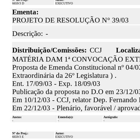
6659/3 D
EXECUTIVO
Ementa:
PROJETO DE RESOLUÇÃO N° 39/03
Descrição:
-
Distribuição/Comissões:
CCJ
Localiz
MATÉRIA DAM 1ª CONVOCAÇÃO EXTR
Proposta de Emenda Constitucional nº 04/03
Extraordinária da 26º Legislatura ) .
Ent. 17/09/03 - Exp. 18/09/03
Publicação da proposta no D.O em 23/12/0
Em 10/12/03 - CCJ, relator Dep. Fernando H
Em 22/12/03 - Plenário, favorável / aprova
Anexo:
Emenda(s):
Autógrafo:
-
-
-
Nº do Proj.:
Autor:
6659/3 E
EXECUTIVO