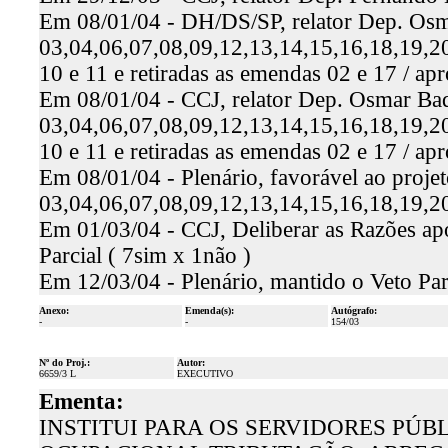
Em 08/01/04 - DH/DS/SP, relator Dep. Osma
03,04,06,07,08,09,12,13,14,15,16,18,19,20,
10 e 11 e retiradas as emendas 02 e 17 / ap
Em 08/01/04 - CCJ, relator Dep. Osmar Baq
03,04,06,07,08,09,12,13,14,15,16,18,19,20,
10 e 11 e retiradas as emendas 02 e 17 / ap
Em 08/01/04 - Plenário, favorável ao proje
03,04,06,07,08,09,12,13,14,15,16,18,19,20
Em 01/03/04 - CCJ, Deliberar as Razões apo
Parcial ( 7sim x 1não )
Em 12/03/04 - Plenário, mantido o Veto Par
Anexo:
Emenda(s):
Autógrafo:
-
-
154/03
Nº do Proj.:
Autor:
6659/3 L
EXECUTIVO
Ementa:
INSTITUI PARA OS SERVIDORES PÚ