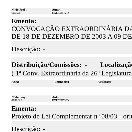
Nº do Proj.:
Autor:
6659/3
EXECUTIVO
Ementa:
CONVOCAÇÃO EXTRAORDINÁRIA DA 
DE 18 DE DEZEMBRO DE 2003 A 09 DE
Descrição:
-
Distribuição/Comissões:
-
Localizaçã
( 1ª Conv. Extraordinária da 26º Legislatura 
Anexo:
Emenda(s):
Autógrafo:
-
-
-
Nº do Proj.:
Autor:
6659/3 F
EXECUTIVO
Ementa:
Projeto de Lei Complementar nº 08/03 - or
Descrição:
-