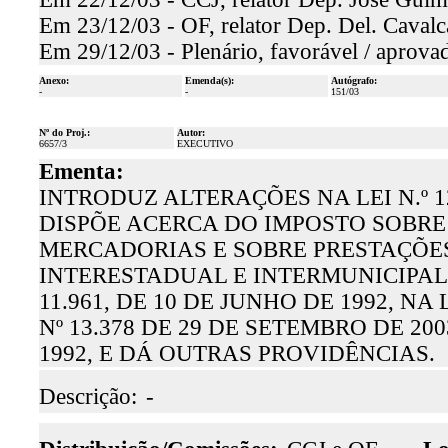
Em 23/12/03 - OF, relator Dep. Del. Cavalca
Em 29/12/03 - Plenário, favorável / aprova
Anexo:
Emenda(s):
Autógrafo:
-
-
151/03
Nº do Proj.:
Autor:
6657/3
EXECUTIVO
Ementa:
INTRODUZ ALTERAÇÕES NA LEI N.º 12
DISPÕE ACERCA DO IMPOSTO SOBRE
MERCADORIAS E SOBRE PRESTAÇÕES
INTERESTADUAL E INTERMUNICIPAL E
11.961, DE 10 DE JUNHO DE 1992, NA L
Nº 13.378 DE 29 DE SETEMBRO DE 200
1992, E DÁ OUTRAS PROVIDÊNCIAS.
Descrição:
-