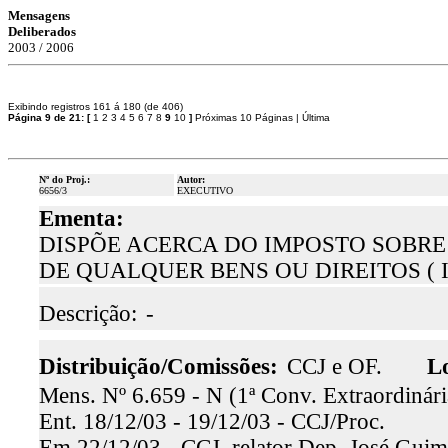
Mensagens
Deliberados
2003 / 2006
Exibindo registros 161 á 180 (de 406)
Página 9 de 21:
[
1
2
3
4
5
6
7
8
9
10
]
Próximas 10 Páginas
|
Última
Nº do Proj.:
Autor:
6656/3
EXECUTIVO
Ementa:
DISPÕE ACERCA DO IMPOSTO SOBR
DE QUALQUER BENS OU DIREITOS ( I
Descrição:
-
Distribuição/Comissões:
CCJ e OF.
Lo
Mens. Nº 6.659 - N (1ª Conv. Extraordinária
Ent. 18/12/03 - 19/12/03 - CCJ/Proc.
Em 22/12/03 - CCJ, relator Dep. José Guima