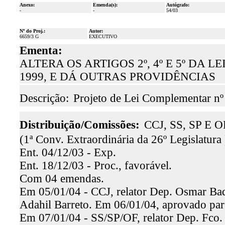
Anexo:
Emenda(s):
Autógrafo:
-
-
54/03
Nº do Proj.:
Autor:
6659/3 G
EXECUTIVO
Ementa:
ALTERA OS ARTIGOS 2º, 4º E 5º DA 
1999, E DÁ OUTRAS PROVIDÊNCIAS
Descrição:
Projeto de Lei Complementar n
Distribuição/Comissões:
CCJ, SS, SP E O
(1ª Conv. Extraordinária da 26º Legislatura 
Ent. 04/12/03 - Exp.
Ent. 18/12/03 - Proc., favorável.
Com 04 emendas.
Em 05/01/04 - CCJ, relator Dep. Osmar Baqu
Adahil Barreto. Em 06/01/04, aprovado par
Em 07/01/04 - SS/SP/OF, relator Dep. Fco. 