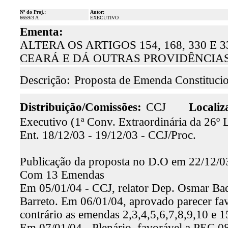
Nº do Proj.:
Autor:
6659/3 A
EXECUTIVO
Ementa:
ALTERA OS ARTIGOS 154, 168, 330 
CEARÁ E DÁ OUTRAS PROVIDÊNCIAS
Descrição:
Proposta de Emenda Constituc
Distribuição/Comissões:
CCJ
Localiz
Executivo (1ª Conv. Extraordinária da 26º Le
Ent. 18/12/03 - 19/12/03 - CCJ/Proc.
Publicação da proposta no D.O em 22/12/0
Com 13 Emendas
Em 05/01/04 - CCJ, relator Dep. Osmar Baqu
Barreto. Em 06/01/04, aprovado parecer fa
contrário as emendas 2,3,4,5,6,7,8,9,10 e 1
Em 07/01/04 - Plenário, favorável a PEC 08