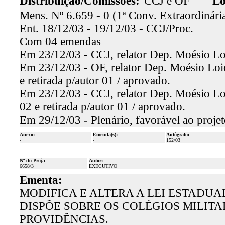
Distribuição/Comissões:
CCJ e OF
Lo
Mens. Nº 6.659 - 0 (1ª Conv. Extraordinária 
Ent. 18/12/03 - 19/12/03 - CCJ/Proc.
Com 04 emendas
Em 23/12/03 - CCJ, relator Dep. Moésio Loi
Em 23/12/03 - OF, relator Dep. Moésio Loio
e retirada p/autor 01 / aprovado.
Em 23/12/03 - CCJ, relator Dep. Moésio Loi
02 e retirada p/autor 01 / aprovado.
Em 29/12/03 - Plenário, favorável ao proje
Anexo:
Emenda(s):
Autógrafo:
-
-
152/03
Nº do Proj.:
Autor:
6658/3
EXECUTIVO
Ementa:
MODIFICA E ALTERA A LEI ESTADUAL 
DISPÕE SOBRE OS COLÉGIOS MILITA
PROVIDÊNCIAS.