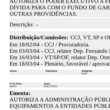
AUTORIZA O PODER EXECUTIVO A 
DÍVIDA PARA COM O FUNDO DE GARA
OUTRAS PROVIDÊNCIAS.
Descrição:
-
Distribuição/Comissões:
CCJ, VT, SP e O
Em 18/02/04 - CCJ / Procuradoria.
Em 03/03/04 - CCJ, relator Dep. Fernando 
Em 16/03/04 - VT/SP/OF, relator Dep. Osma
Em 18/03/04 - Plenário, favorável / aprova
Anexo:
Emenda(s):
Autógrafo:
-
-
02/04
Nº do Proj.:
Autor:
6663/4
EXECUTIVO
Ementa:
AUTORIZA A ADMINISTRAÇÃO PÚBLI
EQUIPAMENTOS A ENTIDADES PÚBLI