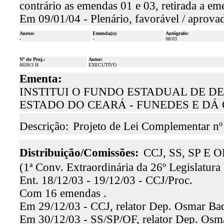
contrário as emendas 01 e 03, retirada a em
Em 09/01/04 - Plenário, favorável / aprova
Anexo:
Emenda(s):
Autógrafo:
-
-
08/03
Nº do Proj.:
Autor:
6659/3 H
EXECUTIVO
Ementa:
INSTITUI O FUNDO ESTADUAL DE 
ESTADO DO CEARÁ - FUNEDES E DÁ
Descrição:
Projeto de Lei Complementar nº
Distribuição/Comissões:
CCJ, SS, SP E O
(1ª Conv. Extraordinária da 26º Legislatura 
Ent. 18/12/03 - 19/12/03 - CCJ/Proc.
Com 16 emendas .
Em 29/12/03 - CCJ, relator Dep. Osmar Baqu
Em 30/12/03 - SS/SP/OF, relator Dep. Osma