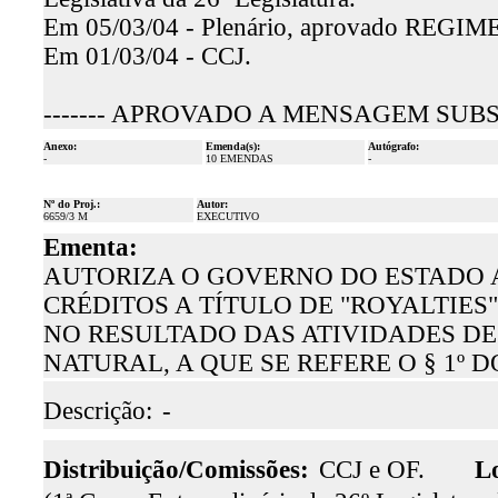
Em 05/03/04 - Plenário, aprovado REG
Em 01/03/04 - CCJ.
------- APROVADO A MENSAGEM SUBST
Anexo:
Emenda(s):
Autógrafo:
-
10 EMENDAS
-
Nº do Proj.:
Autor:
6659/3 M
EXECUTIVO
Ementa:
AUTORIZA O GOVERNO DO ESTADO A
CRÉDITOS A TÍTULO DE "ROYALTIES
NO RESULTADO DAS ATIVIDADES DE
NATURAL, A QUE SE REFERE O § 1º 
Descrição:
-
Distribuição/Comissões:
CCJ e OF.
Lo