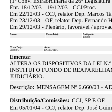
(1ª Conv. Extraordinária da 26º Legislatura 
Ent. 18/12/03 - 19/12/03 - CCJ/Proc.
Em 22/12/03 - CCJ, relator Dep. Marcos Tav
Em 23/12/03 - OF, relator Dep. Fernando H
Em 29/12/03 - Plenário, favorável / aprova
Anexo:
Emenda(s):
Autógrafo:
-
-
150/03
Nº do Proj.:
Autor:
6659/3 Q
EXECUTIVO
Ementa:
ALTERA OS DISPOSITIVOS DA LEI N.º
INSTITUI O FUNDO DE REAPARELH
JUDICIÁRIO.
Descrição:
MENSAGEM Nº 6.660/03 - 
Distribuição/Comissões:
CCJ, SP E OF.
Em 05/01/04 - CCJ, relator Dep. José Guim