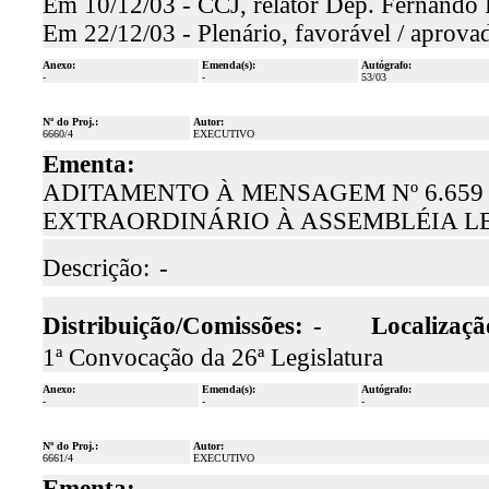
Em 10/12/03 - CCJ, relator Dep. Fernando H
Em 22/12/03 - Plenário, favorável / aprova
Anexo:
Emenda(s):
Autógrafo:
-
-
53/03
Nº do Proj.:
Autor:
6660/4
EXECUTIVO
Ementa:
ADITAMENTO À MENSAGEM Nº 6.65
EXTRAORDINÁRIO À ASSEMBLÉIA L
Descrição:
-
Distribuição/Comissões:
-
Localizaçã
1ª Convocação da 26ª Legislatura
Anexo:
Emenda(s):
Autógrafo:
-
-
-
Nº do Proj.:
Autor:
6661/4
EXECUTIVO
Ementa: