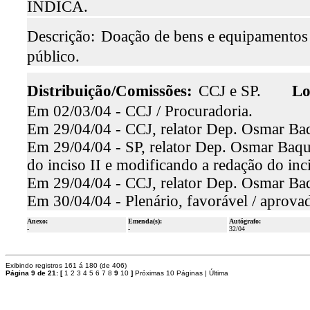
INDICA.
Descrição:
Doação de bens e equipamentos 
público.
Distribuição/Comissões:
CCJ e SP.
Lo
Em 02/03/04 - CCJ / Procuradoria.
Em 29/04/04 - CCJ, relator Dep. Osmar Baqu
Em 29/04/04 - SP, relator Dep. Osmar Baqui
do inciso II e modificando a redação do inc
Em 29/04/04 - CCJ, relator Dep. Osmar Baq
Em 30/04/04 - Plenário, favorável / aprova
Anexo:
Emenda(s):
Autógrafo:
-
-
32/04
Exibindo registros 161 á 180 (de 406)
Página 9 de 21:
[
1
2
3
4
5
6
7
8
9
10
]
Próximas 10 Páginas
|
Última