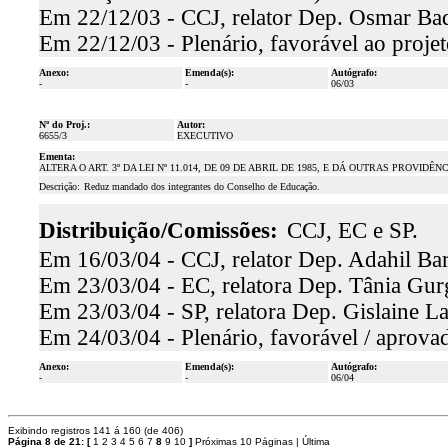
Em 22/12/03 - CCJ, relator Dep. Osmar Baqu
Em 22/12/03 - Plenário, favorável ao projet
Anexo:
Emenda(s):
Autógrafo:
-
-
06/03
Nº do Proj.:
Autor:
6655/3
EXECUTIVO
Ementa:
ALTERA O ART. 3º DA LEI Nº 11.014, DE 09 DE ABRIL DE 1985, E DÁ OUTRAS PROVIDÊNC
Descrição:
Reduz mandado dos integrantes do Conselho de Educação.
Distribuição/Comissões:
CCJ, EC e SP.
Em 16/03/04 - CCJ, relator Dep. Adahil Bar
Em 23/03/04 - EC, relatora Dep. Tânia Gurg
Em 23/03/04 - SP, relatora Dep. Gislaine L
Em 24/03/04 - Plenário, favorável / aprovad
Anexo:
Emenda(s):
Autógrafo:
-
-
06/04
Exibindo registros 141 á 160 (de 406)
Página 8 de 21:
[
1
2
3
4
5
6
7
8
9
10
]
Próximas 10 Páginas
|
Última