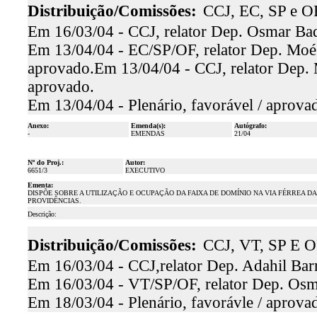
Distribuição/Comissões:
CCJ, EC, SP e O
Em 16/03/04 - CCJ, relator Dep. Osmar Baqu
Em 13/04/04 - EC/SP/OF, relator Dep. Moési
aprovado.Em 13/04/04 - CCJ, relator Dep. 
aprovado.
Em 13/04/04 - Plenário, favorável / aprova
Anexo:
Emenda(s):
Autógrafo:
-
EMENDAS
21/04
Nº do Proj.:
Autor:
6651/3
EXECUTIVO
Ementa:
DISPÕE SOBRE A UTILIZAÇÃO E OCUPAÇÃO DA FAIXA DE DOMÍNIO NA VIA FÉRREA
PROVIDÊNCIAS.
Descrição:
Distribuição/Comissões:
CCJ, VT, SP E O
Em 16/03/04 - CCJ,relator Dep. Adahil Barr
Em 16/03/04 - VT/SP/OF, relator Dep. Osma
Em 18/03/04 - Plenário, favorávle / aprova