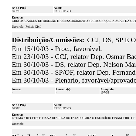
Nº do Proj.:
Autor:
6637/3
EXECUTIVO
Ementa:
CRIA OS CARGOS DE DIREÇÃO E ASSESSORAMENTO SUPERIOR QUE INDICA E DÁ OU
Descrição:
Policia Civil
Distribuição/Comissões:
CCJ, DS, SP E O
Em 15/10/03 - Proc., favorável.
Em 23/10/03 - CCJ, relator Dep. Osmar Baqu
Em 30/10/03 - DS, relator Dep. Nelson Mart
Em 30/10/03 - SP/OF, relator Dep. Fernand
Em 30/10/03 - Plenário, favorável/aprovado
Anexo:
Emenda(s):
Autógrafo:
-
-
107/03
Nº do Proj.:
Autor:
6638/3
EXECUTIVO
Ementa:
ESTIMA A RECEITA E FIXA A DESPESA DO ESTADO PARA O EXERCÍCIO FINANCEIRO DE 
Descrição: