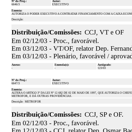
Nº do Proj.:
Autor:
6646/3
EXECUTIVO
Ementa:
AUTORIZA O PODER EXECUTIVO A CONTRATAR FINANCIAMENTO COM A CAIXA ECONÔ
Descrição:
Distribuição/Comissões:
CCJ, VT e OF
Em 02/12/03 - Proc., favorável.
Em 03/12/03 - VT/OF, relator Dep. Fernand
Em 03/12/03 - Plenário, favorável / aprova
Anexo:
Emenda(s):
Autógrafo:
-
-
123/03
Nº do Proj.:
Autor:
6647/3
EXECUTIVO
Ementa:
ALTERA O ARTIGO 3º DA LEI Nº 12.682 DE 02 DE MAIO DE 1997, QUE AUTORIZA O 
METROFOR, E DÁ OUTRAS PROVIDÊNCIAS.
Descrição:
METROFOR
Distribuição/Comissões:
CCJ, SP e OF.
Em 02/12/03 - Proc., favorável.
Em 12/12/03 - CCJ, relator Dep. Osmar Baqu