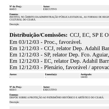
Nº do Proj.:
Autor:
6649/3
EXECUTIVO
Ementa:
INSTITUI, NO ÂMBITO DA ADMINSTRAÇÃO PÚBLICA ESTADUAL, AS FORMAS DE REGI
CULTURAL DO CEARÁ.
Descrição:
Distribuição/Comissões:
CCJ, EC, SP E O
Em 03/12/03 - Proc., favorável.
Em 12/12/03 - CCJ, relator Dep. Adahil Bar
Em 12/12/03 - SP, relator Dep. Fco. Aguiar,
Em 12/12/03 - EC, relator Dep. Adahil Barr
Em 12/12/03 - Plenário, favorável / aprova
Anexo:
Emenda(s):
Autógrafo:
-
-
144/03
Nº do Proj.:
Autor:
6650/3
EXECUTIVO
Ementa:
DISPÕE SOBRE A PROTEÇÃO AO PATRIMÔNIO HISTÓRICO E ARTÍSTICO DO CEARÁ.
Descrição: