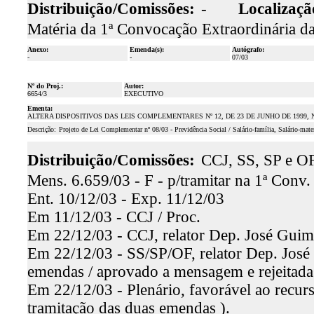
Distribuição/Comissões:
-
Localizaçã
Matéria da 1ª Convocação Extraordinária da
Anexo:
Emenda(s):
Autógrafo:
-
-
07/03
Nº do Proj.:
Autor:
6654/3
EXECUTIVO
Ementa:
ALTERA DISPOSITIVOS DAS LEIS COMPLEMENTARES Nº 12, DE 23 DE JUNHO DE 1999, Nº 
Descrição:
Projeto de Lei Complementar nº 08/03 - Previdência Social / Salário-família, Salário-mate
Distribuição/Comissões:
CCJ, SS, SP e OF
Mens. 6.659/03 - F - p/tramitar na 1ª Conv. 
Ent. 10/12/03 - Exp. 11/12/03
Em 11/12/03 - CCJ / Proc.
Em 22/12/03 - CCJ, relator Dep. José Guima
Em 22/12/03 - SS/SP/OF, relator Dep. José
emendas / aprovado a mensagem e rejeitada
Em 22/12/03 - Plenário, favorável ao recurs
tramitação das duas emendas ).