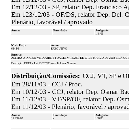
Em 12/12/03 - SP, relator Dep. Francisco Ag
Em 123/12/03 - OF/DS, relator Dep. Del. C
Plenário, favorável / aprovado
Anexo:
Emenda(s):
Autógrafo:
-
-
148/03
Nº do Proj.:
Autor:
6645/3
EXECUTIVO
Ementa:
ALTERA O INICISO VII DO ART. 54 DA LEI Nº 13.297, DE 07 DE MARÇO DE 2003 E DÁ 
Descrição:
DERT - Lei 13.297/03 com link em Normas
Distribuição/Comissões:
CCJ, VT, SP e OF
Em 28/11/03 - CCJ / Proc.
Em 10/12/03 - CCJ, relator Dep. Osmar Baqu
Em 11/12/03 - VT/SP/OF, relator Dep. Osma
Em 11/12/03 - Plenário, favorável / aprova
Anexo:
Emenda(s):
Autógrafo:
12.297/03
-
136/03