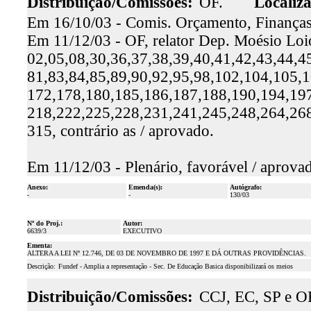
Distribuição/Comissões:
OF.
Localiz
Em 16/10/03 - Comis. Orçamento, Finanças 
Em 11/12/03 - OF, relator Dep. Moésio Loio
02,05,08,30,36,37,38,39,40,41,42,43,44,4
81,83,84,85,89,90,92,95,98,102,104,105,
172,178,180,185,186,187,188,190,194,197
218,222,225,228,231,241,245,248,264,26
315, contrário as / aprovado.
Em 11/12/03 - Plenário, favorável / aprova
Anexo:
Emenda(s):
Autógrafo:
-
-
130/03
Nº do Proj.:
Autor:
6639/3
EXECUTIVO
Ementa:
ALTERA A LEI Nº 12.746, DE 03 DE NOVEMBRO DE 1997 E DÁ OUTRAS PROVIDÊNCIAS.
Descrição:
Fundef - Amplia a representação - Sec. De Educação Basica disponibilizará os meios
Distribuição/Comissões:
CCJ, EC, SP e O