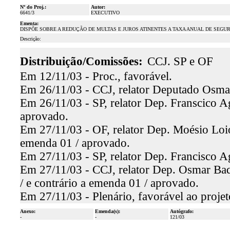
Nº do Proj.:
Autor:
6641/3
EXECUTIVO
Ementa:
DISPÕE SOBRE A REDUÇÃO DE MULTAS E JUROS ATINENTES A TAXA ANUAL DE SEGURAN
Descrição:
Distribuição/Comissões:
CCJ. SP e OF
Em 12/11/03 - Proc., favorável.
Em 26/11/03 - CCJ, relator Deputado Osmar
Em 26/11/03 - SP, relator Dep. Franscico Ag
aprovado.
Em 27/11/03 - OF, relator Dep. Moésio Loio
emenda 01 / aprovado.
Em 27/11/03 - SP, relator Dep. Francisco A
Em 27/11/03 - CCJ, relator Dep. Osmar Baq
/ e contrário a emenda 01 / aprovado.
Em 27/11/03 - Plenário, favorável ao proje
Anexo:
Emenda(s):
Autógrafo:
-
-
121/03