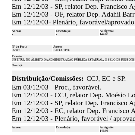
Em 12/12/03 - SP, relator Dep. Francisco Ag
Em 12/12/03 - OF, relator Dep. Adahil Barr
Em 12/12/03- Plenário, favorável/aprovado
Anexo:
Emenda(s):
Autógrafo:
-
-
142/03
Nº do Proj.:
Autor:
6648/3
EXECUTIVO
Ementa:
INSTITUI, NO ÂMBITO DA ADMINISTRAÇÃO PÚBLICA ESTADUAL, O SELO DE RESPON
Descrição:
Distribuição/Comissões:
CCJ, EC e SP.
Em 03/12/03 - Proc., favorável.
Em 12/12/03 - CCJ, relator Dep. Moésio Loi
Em 12/12/03 - SP, relator Dep. Francisco Ag
Em 12/12/03 - EC, relator Dep. Francisco A
Em 12/12/03 - Plenário, favorável / aprova
Anexo:
Emenda(s):
Autógrafo:
-
-
143/03