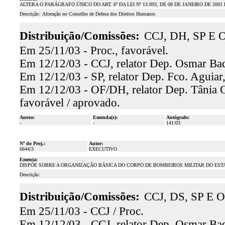
ALTERA O PARÁGRAFO ÚNICO DO ART. 6º DA LEI Nº 13.093, DE 08 DE JANEIRO DE 200
Descrição:
Alteração no Conselho de Defesa dos Direitos Humanos
Distribuição/Comissões:
CCJ, DH, SP E O
Em 25/11/03 - Proc., favorável.
Em 12/12/03 - CCJ, relator Dep. Osmar Baqu
Em 12/12/03 - SP, relator Dep. Fco. Aguiar,
Em 12/12/03 - OF/DH, relator Dep. Tânia G
favorável / aprovado.
Anexo:
Emenda(s):
Autógrafo:
-
-
141/03
Nº do Proj.:
Autor:
6644/3
EXECUTIVO
Ementa:
DISPÕE SOBRE A ORGANIZAÇÃO BÁSICA DO CORPO DE BOMBEIROS MILITAR DO ESTA
Descrição:
Distribuição/Comissões:
CCJ, DS, SP E O
Em 25/11/03 - CCJ / Proc.
Em 12/12/03 - CCJ, relator Dep. Osmar Baqu