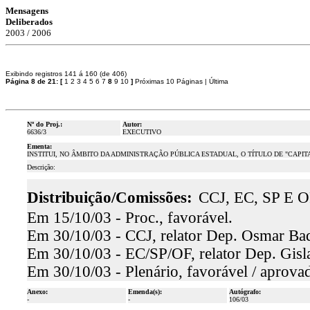
Mensagens
Deliberados
2003 / 2006
Exibindo registros 141 á 160 (de 406)
Página 8 de 21:
[
1
2
3
4
5
6
7
8
9
10
]
Próximas 10 Páginas
|
Última
Nº do Proj.:
Autor:
6636/3
EXECUTIVO
Ementa:
INSTITUI, NO ÂMBITO DA ADMINISTRAÇÃO PÚBLICA ESTADUAL, O TÍTULO DE "CAPI
Descrição:
Distribuição/Comissões:
CCJ, EC, SP E O
Em 15/10/03 - Proc., favorável.
Em 30/10/03 - CCJ, relator Dep. Osmar Baqu
Em 30/10/03 - EC/SP/OF, relator Dep. Gisl
Em 30/10/03 - Plenário, favorável / aprova
Anexo:
Emenda(s):
Autógrafo:
-
-
106/03