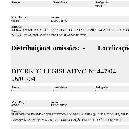
Anexo:
Emenda(s):
Autógrafo:
-
-
01/04
Nº do Proj.:
Autor:
6652/3
EXECUTIVO
Ementa:
INDICA O NOME DO DR. RAUL ARAÚJO FILHO, PARA ACUPAR A VAGA NO CARGO DE 
Descrição:
TRAMITOU C/DECRETO LEGISLATIVO Nº 07/03
Distribuição/Comissões:
-
Localizaçã
DECRETO LEGISLATIVO Nº 447/04
06/01/04
Anexo:
Emenda(s):
Autógrafo:
-
-
-
Nº do Proj.:
Autor:
6653/3
EXECUTIVO
Ementa:
PROPOSTA DE EMENDA CONSTITUCIONAL Nº 07/03. ALTERA §§ 1º, 2º E 7º DO ART, 331
Descrição:
MENSAGEM Nº 6.659/03 B - CONVOCAÇÃO EXTRAORDINÁRIA ( 12/2003 )