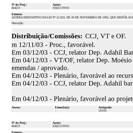
Nº do Proj.:
Autor:
6642/3
EXECUTIVO
Ementa:
ALTERA DISPOSITIVO DA LEI Nº 12.023, DE 20 DE NOVEMBRO DE 1992, QUE DISPÕE
Descrição:
Distribuição/Comissões:
CCJ, VT e OF.
m 12/11/03 - Proc., favorável.
Em 03/12/03 - CCJ, relator Dep. Adahil Bar
Em 04/12/03 - VT/OF, relator Dep. Moésio L
emendas / aprovado.
Em 04/12/03 - Plenário, favorável ao recur
Em 04/12/03 - CCJ, relator Dep. Adahil bar
Em 04/12/03 - Plenário, favorável ao proje
Anexo:
Emenda(s):
Autógrafo:
-
-
124/03
Nº do Proj.:
Autor:
6643/3
EXECUTIVO
Ementa: