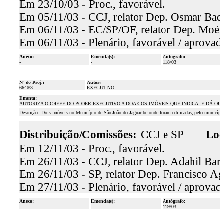
Em 23/10/03 - Proc., favorável.
Em 05/11/03 - CCJ, relator Dep. Osmar Baqu
Em 06/11/03 - EC/SP/OF, relator Dep. Moés
Em 06/11/03 - Plenário, favorável / aprova
Anexo:
Emenda(s):
Autógrafo:
-
-
118/03
Nº do Proj.:
Autor:
6640/3
EXECUTIVO
Ementa:
AUTORIZA O CHEFE DO PODER EXECUTIVO A DOAR OS IMÓVEIS QUE INDICA, E DÁ O
Descrição:
Dois imóveis no Município de São João do Jaguaribe onde foram edificadas, pelo municíp
Distribuição/Comissões:
CCJ e SP
Lo
Em 12/11/03 - Proc., favorável.
Em 26/11/03 - CCJ, relator Dep. Adahil Bar
Em 26/11/03 - SP, relator Dep. Francisco Ag
Em 27/11/03 - Plenário, favorável / aprova
Anexo:
Emenda(s):
Autógrafo:
-
-
119/03