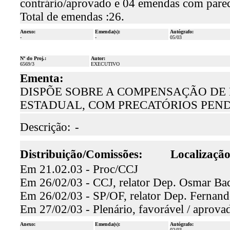
contrário/aprovado e 04 emendas com parec
Total de emendas :26.
Anexo:
Emenda(s):
Autógrafo:
-
-
05/03
Nº do Proj.:
Autor:
6569/3
EXECUTIVO
Ementa:
DISPÕE SOBRE A COMPENSAÇÃO DE 
ESTADUAL, COM PRECATÓRIOS PEN
Descrição:
-
Distribuição/Comissões:
Localização
Em 21.02.03 - Proc/CCJ
Em 26/02/03 - CCJ, relator Dep. Osmar Baqu
Em 26/02/03 - SP/OF, relator Dep. Fernand
Em 27/02/03 - Plenário, favorável / aprova
Anexo:
Emenda(s):
Autógrafo:
-
-
02/03