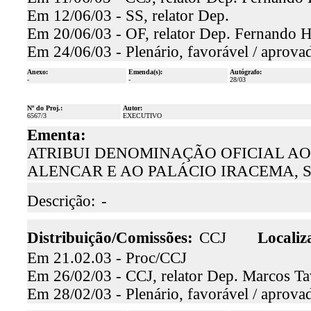
Em 12/06/03 - SS, relator Dep.
Em 20/06/03 - OF, relator Dep. Fernando H
Em 24/06/03 - Plenário, favorável / aprova
Anexo:
Emenda(s):
Autógrafo:
-
-
28/03
Nº do Proj.:
Autor:
6567/3
EXECUTIVO
Ementa:
ATRIBUI DENOMINAÇÃO OFICIAL A
ALENCAR E AO PALÁCIO IRACEMA, 
Descrição:
-
Distribuição/Comissões:
CCJ
Localiz
Em 21.02.03 - Proc/CCJ
Em 26/02/03 - CCJ, relator Dep. Marcos Tav
Em 28/02/03 - Plenário, favorável / aprova