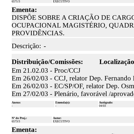
6571/3
EXECUTIVO
Ementa:
DISPÕE SOBRE A CRIAÇÃO DE CARG
OCUPACIONAL MAGISTÉRIO, QUADRO
PROVIDÊNCIAS.
Descrição:
-
Distribuição/Comissões:
Localização
Em 21.02.03 - Proc/CCJ
Em 26/02/03 - CCJ, relator Dep. Fernando 
Em 26/02/03 - EC/SP/OF, relator Dep. Osma
Em 27/02/03 - Plenário, favorável /aprovad
Anexo:
Emenda(s):
Autógrafo:
-
-
04/03
Nº do Proj.:
Autor:
6573/3
EXECUTIVO
Ementa: