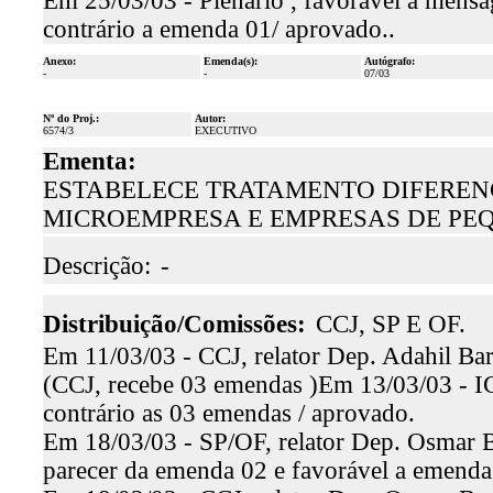
Em 25/03/03 - Plenário , favorável a mensa
contrário a emenda 01/ aprovado..
Anexo:
Emenda(s):
Autógrafo:
-
-
07/03
Nº do Proj.:
Autor:
6574/3
EXECUTIVO
Ementa:
ESTABELECE TRATAMENTO DIFERENC
MICROEMPRESA E EMPRESAS DE PEQ
Descrição:
-
Distribuição/Comissões:
CCJ, SP E OF.
Em 11/03/03 - CCJ, relator Dep. Adahil Bar
(CCJ, recebe 03 emendas )Em 13/03/03 - IC,
contrário as 03 emendas / aprovado.
Em 18/03/03 - SP/OF, relator Dep. Osmar Ba
parecer da emenda 02 e favorável a emenda 