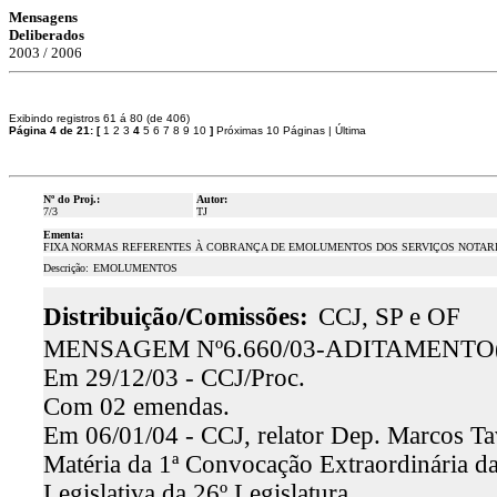
Mensagens
Deliberados
2003 / 2006
Exibindo registros 61 á 80 (de 406)
Página 4 de 21:
[
1
2
3
4
5
6
7
8
9
10
]
Próximas 10 Páginas
|
Última
Nº do Proj.:
Autor:
7/3
TJ
Ementa:
FIXA NORMAS REFERENTES À COBRANÇA DE EMOLUMENTOS DOS SERVIÇOS NOTARIA
Descrição:
EMOLUMENTOS
Distribuição/Comissões:
CCJ, SP e OF
MENSAGEM Nº6.660/03-ADITAMENTO(Me
Em 29/12/03 - CCJ/Proc.
Com 02 emendas.
Em 06/01/04 - CCJ, relator Dep. Marcos Ta
Matéria da 1ª Convocação Extraordinária da 
Legislativa da 26º Legislatura.