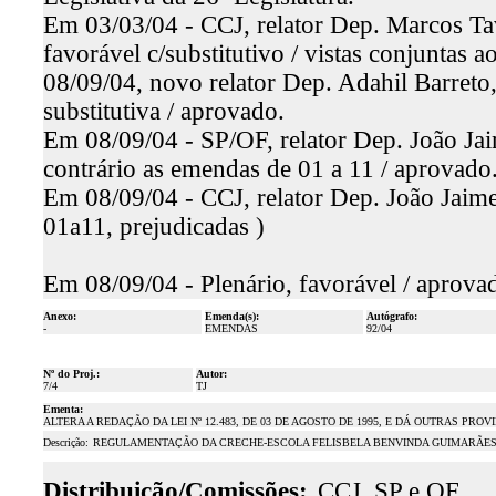
Em 03/03/04 - CCJ, relator Dep. Marcos T
favorável c/substitutivo / vistas conjuntas
08/09/04, novo relator Dep. Adahil Barreto,
substitutiva / aprovado.
Em 08/09/04 - SP/OF, relator Dep. João Jai
contrário as emendas de 01 a 11 / aprovado
Em 08/09/04 - CCJ, relator Dep. João Jaim
01a11, prejudicadas )
Em 08/09/04 - Plenário, favorável / aprova
Anexo:
Emenda(s):
Autógrafo:
-
EMENDAS
92/04
Nº do Proj.:
Autor:
7/4
TJ
Ementa:
ALTERA A REDAÇÃO DA LEI Nº 12.483, DE 03 DE AGOSTO DE 1995, E DÁ OUTRAS PROV
Descrição:
REGULAMENTAÇÃO DA CRECHE-ESCOLA FELISBELA BENVINDA GUIMARÃE
Distribuição/Comissões:
CCJ, SP e OF.