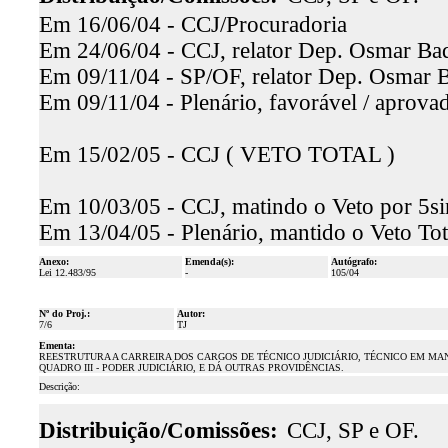
Em 16/06/04 - CCJ/Procuradoria
Em 24/06/04 - CCJ, relator Dep. Osmar Baqu
Em 09/11/04 - SP/OF, relator Dep. Osmar Ba
Em 09/11/04 - Plenário, favorável / aprova
Em 15/02/05 - CCJ ( VETO TOTAL )
Em 10/03/05 - CCJ, matindo o Veto por 5si
Em 13/04/05 - Plenário, mantido o Veto Tot
Anexo:
Emenda(s):
Autógrafo:
Lei 12.483/95
-
105/04
Nº do Proj.:
Autor:
7/6
TJ
Ementa:
REESTRUTURA A CARREIRA DOS CARGOS DE TÉCNICO JUDICIÁRIO, TÉCNICO EM MAN
QUADRO III - PODER JUDICIÁRIO, E DÁ OUTRAS PROVIDÊNCIAS.
Descrição:
Distribuição/Comissões:
CCJ, SP e OF.