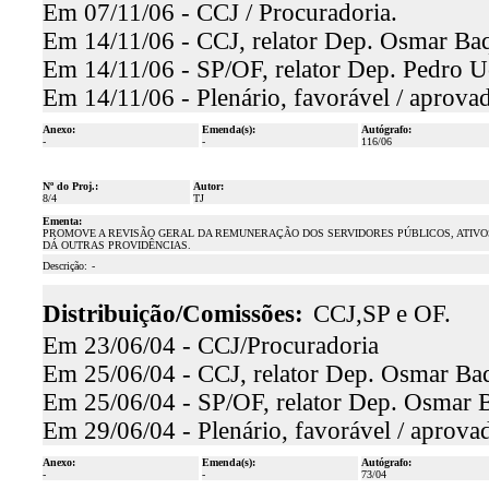
Em 07/11/06 - CCJ / Procuradoria.
Em 14/11/06 - CCJ, relator Dep. Osmar Baqu
Em 14/11/06 - SP/OF, relator Dep. Pedro U
Em 14/11/06 - Plenário, favorável / aprova
Anexo:
Emenda(s):
Autógrafo:
-
-
116/06
Nº do Proj.:
Autor:
8/4
TJ
Ementa:
PROMOVE A REVISÃO GERAL DA REMUNERAÇÃO DOS SERVIDORES PÚBLICOS, ATIVOS E
DÁ OUTRAS PROVIDÊNCIAS.
Descrição:
-
Distribuição/Comissões:
CCJ,SP e OF.
Em 23/06/04 - CCJ/Procuradoria
Em 25/06/04 - CCJ, relator Dep. Osmar Baq
Em 25/06/04 - SP/OF, relator Dep. Osmar Ba
Em 29/06/04 - Plenário, favorável / aprova
Anexo:
Emenda(s):
Autógrafo:
-
-
73/04