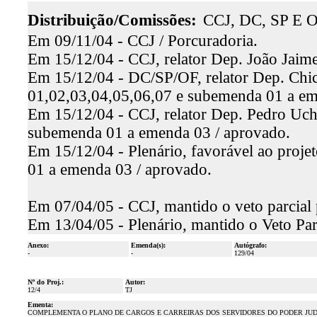
Distribuição/Comissões:
CCJ, DC, SP E O
Em 09/11/04 - CCJ / Porcuradoria.
Em 15/12/04 - CCJ, relator Dep. João Jaime
Em 15/12/04 - DC/SP/OF, relator Dep. Chic
01,02,03,04,05,06,07 e subemenda 01 a em
Em 15/12/04 - CCJ, relator Dep. Pedro Uch
subemenda 01 a emenda 03 / aprovado.
Em 15/12/04 - Plenário, favorável ao proj
01 a emenda 03 / aprovado.
Em 07/04/05 - CCJ, mantido o veto parcial
Em 13/04/05 - Plenário, mantido o Veto Par
Anexo:
Emenda(s):
Autógrafo:
-
-
129/04
Nº do Proj.:
Autor:
12/4
TJ
Ementa:
COMPLEMENTA O PLANO DE CARGOS E CARREIRAS DOS SERVIDORES DO PODER JUDI