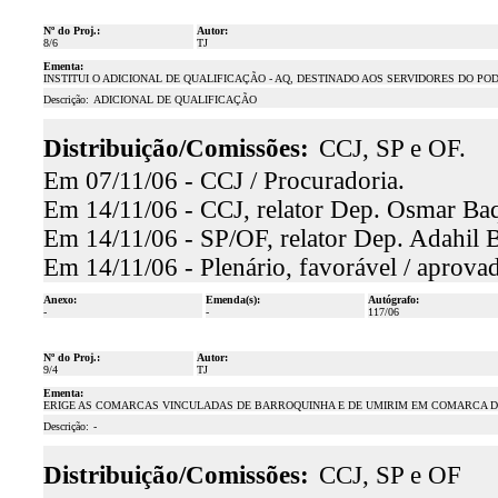
Nº do Proj.:
Autor:
8/6
TJ
Ementa:
INSTITUI O ADICIONAL DE QUALIFICAÇÃO - AQ, DESTINADO AOS SERVIDORES DO PO
Descrição:
ADICIONAL DE QUALIFICAÇÃO
Distribuição/Comissões:
CCJ, SP e OF.
Em 07/11/06 - CCJ / Procuradoria.
Em 14/11/06 - CCJ, relator Dep. Osmar Baqu
Em 14/11/06 - SP/OF, relator Dep. Adahil B
Em 14/11/06 - Plenário, favorável / aprova
Anexo:
Emenda(s):
Autógrafo:
-
-
117/06
Nº do Proj.:
Autor:
9/4
TJ
Ementa:
ERIGE AS COMARCAS VINCULADAS DE BARROQUINHA E DE UMIRIM EM COMARCA DE 
Descrição:
-
Distribuição/Comissões:
CCJ, SP e OF