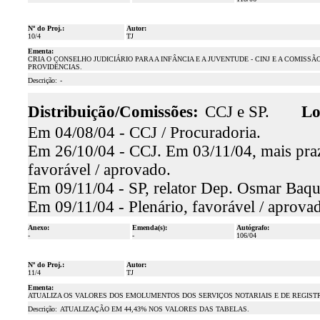
Nº do Proj.:
Autor:
10/4
TJ
Ementa:
CRIA O CONSELHO JUDICIÁRIO PARA A INFÂNCIA E A JUVENTUDE - CINJ E A COMISS
PROVIDÊNCIAS.
Descrição:
-
Distribuição/Comissões:
CCJ e SP.
Lo
Em 04/08/04 - CCJ / Procuradoria.
Em 26/10/04 - CCJ. Em 03/11/04, mais praz
favorável / aprovado.
Em 09/11/04 - SP, relator Dep. Osmar Baqui
Em 09/11/04 - Plenário, favorável / aprova
Anexo:
Emenda(s):
Autógrafo:
-
-
106/04
Nº do Proj.:
Autor:
11/4
TJ
Ementa:
ATUALIZA OS VALORES DOS EMOLUMENTOS DOS SERVIÇOS NOTARIAIS E DE REGIST
Descrição:
ATUALIZAÇÃO EM 44,43% NOS VALORES DAS TABELAS.