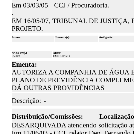
Em 03/03/05 - CCJ / Procuradoria.
.
EM 16/05/07, TRIBUNAL DE JUSTIÇA
PROJETO.
Anexo:
Emenda(s):
Autógrafo:
-
-
-
Nº do Proj.:
Autor:
6560/3
EXECUTIVO
Ementa:
AUTORIZA A COMPANHIA DE ÁGUA E 
PLANO DE PREVIDÊNCIA COMPLEME
DÁ OUTRAS PROVIDÊNCIAS
Descrição:
-
Distribuição/Comissões:
Localização
DESARQUIVADA atendendo solicitação atra
Em 11/06/03 - CCJ, relator Dep. Fernando 