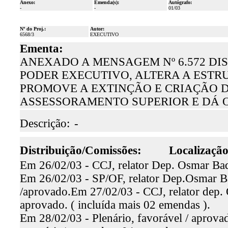
Anexo:
Emenda(s):
Autógrafo:
-
-
01/03
Nº do Proj.:
Autor:
6568/3
EXECUTIVO
Ementa:
ANEXADO A MENSAGEM Nº 6.572 DI
PODER EXECUTIVO, ALTERA A EST
PROMOVE A EXTINÇÃO E CRIAÇÃO D
ASSESSORAMENTO SUPERIOR E DÁ 
Descrição:
-
Distribuição/Comissões:
Localização
Em 26/02/03 - CCJ, relator Dep. Osmar Baqu
Em 26/02/03 - SP/OF, relator Dep.Osmar Ba
/aprovado.Em 27/02/03 - CCJ, relator dep.
aprovado. ( incluída mais 02 emendas ).
Em 28/02/03 - Plenário, favorável / aprova