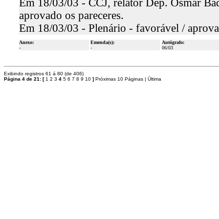
Em 18/03/03 - CCJ, relator Dep. Osmar Baqu
aprovado os pareceres.
Em 18/03/03 - Plenário - favorável / aprov
Anexo:
Emenda(s):
Autógrafo:
-
-
06/03
Exibindo registros 61 á 80 (de 406)
Página 4 de 21:
[
1
2
3
4
5
6
7
8
9
10
]
Próximas 10 Páginas
|
Última