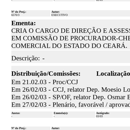
Nº do Proj.:
Autor:
6570/3
EXECUTIVO
Ementa:
CRIA O CARGO DE DIREÇÃO E ASSE
EM COMISSÃO DE PROCURADOR-CHE
COMERCIAL DO ESTADO DO CEARÁ.
Descrição:
-
Distribuição/Comissões:
Localização
Em 21.02.03 - Proc/CCJ
Em 26/02/03 - CCJ, relator Dep. Moesio Loi
Em 26/02/03 - SP/OF, relator Dep. Osmar Ba
Em 27/02/03 - Plenário, favorável / aprova
Anexo:
Emenda(s):
Autógrafo:
-
-
03/03
Nº do Proj.:
Autor: