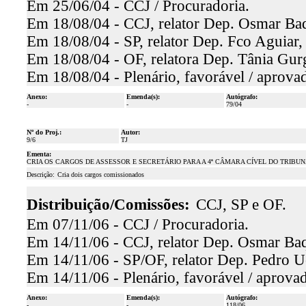
Em 25/06/04 - CCJ / Procuradoria.
Em 18/08/04 - CCJ, relator Dep. Osmar Baqu
Em 18/08/04 - SP, relator Dep. Fco Aguiar,
Em 18/08/04 - OF, relatora Dep. Tânia Gurg
Em 18/08/04 - Plenário, favorável / aprova
Anexo:
Emenda(s):
Autógrafo:
-
-
79/04
Nº do Proj.:
Autor:
9/6
TJ
Ementa:
CRIA OS CARGOS DE ASSESSOR E SECRETÁRIO PARA A 4ª CÂMARA CÍVEL DO TRIBUN
Descrição:
Cria dois cargos comissionados
Distribuição/Comissões:
CCJ, SP e OF.
Em 07/11/06 - CCJ / Procuradoria.
Em 14/11/06 - CCJ, relator Dep. Osmar Baqu
Em 14/11/06 - SP/OF, relator Dep. Pedro U
Em 14/11/06 - Plenário, favorável / aprova
Anexo:
Emenda(s):
Autógrafo:
-
-
118/06