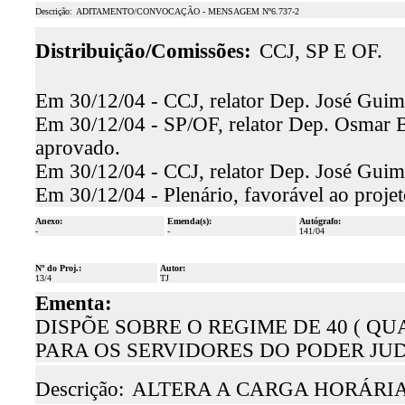
Descrição:
ADITAMENTO/CONVOCAÇÃO - MENSAGEM Nº6.737-2
Distribuição/Comissões:
CCJ, SP E OF.
Em 30/12/04 - CCJ, relator Dep. José Guima
Em 30/12/04 - SP/OF, relator Dep. Osmar Ba
aprovado.
Em 30/12/04 - CCJ, relator Dep. José Guim
Em 30/12/04 - Plenário, favorável ao proje
Anexo:
Emenda(s):
Autógrafo:
-
-
141/04
Nº do Proj.:
Autor:
13/4
TJ
Ementa:
DISPÕE SOBRE O REGIME DE 40 ( Q
PARA OS SERVIDORES DO PODER JUD
Descrição:
ALTERA A CARGA HORÁRIA