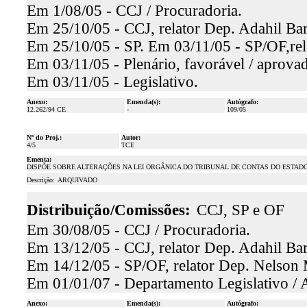
Em 1/08/05 - CCJ / Procuradoria.
Em 25/10/05 - CCJ, relator Dep. Adahil Bar
Em 25/10/05 - SP. Em 03/11/05 - SP/OF,rela
Em 03/11/05 - Plenário, favorável / aprova
Em 03/11/05 - Legislativo.
Anexo:
Emenda(s):
Autógrafo:
12.262/94 CE
-
109/05
Nº do Proj.:
Autor:
4/5
TCE
Ementa:
DISPÕE SOBRE ALTERAÇÕES NA LEI ORGÂNICA DO TRIBUNAL DE CONTAS DO ESTADO, L
Descrição:
ARQUIVADO
Distribuição/Comissões:
CCJ, SP e OF
Em 30/08/05 - CCJ / Procuradoria.
Em 13/12/05 - CCJ, relator Dep. Adahil Bar
Em 14/12/05 - SP/OF, relator Dep. Nelson M
Em 01/01/07 - Departamento Legislativo / 
Anexo:
Emenda(s):
Autógrafo: