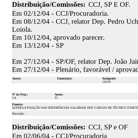
Distribuição/Comissões:
CCJ, SP E OF.
Em 02/12/04 - CCJ/Procuradoria.
Em 08/12/04 - CCJ, relator Dep. Pedro Ucho
Loiola.
Em 10/12/04, aprovado parecer.
Em 13/12/04 - SP
Em 27/12/04 - SP/OF, relator Dep. João Jai
Em 27/12/04 - Plenário, favorável / aprova
Anexo:
Emenda(s):
Autógrafo:
-
-
132/04
Nº do Proj.:
Autor:
5/4
TJ
Ementa:
ALTERA A FIXAÇÃO DAS REFERÊNCIAS SALARIAIS DOS CARGOS DE TÉCNICO JUDICIÁR
Descrição:
-
Distribuição/Comissões:
CCJ, SP e OF
Em 02/06/04 - CCJ/Procuradoria