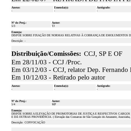
Anexo:
Emenda(s):
Autógrafo:
-
-
-
Nº do Proj.:
Autor:
5/3
TJ
Ementa:
DISPÕE SOBRE FIXAÇÃO DE NORMAS RELATIVAS À COBRANÇA DE EMOLUMENTOS DO
Descrição:
-
Distribuição/Comissões:
CCJ, SP E OF
Em 28/11/03 - CCJ /Proc.
Em 03/12/03 - CCJ, relator Dep. Fernando 
Em 10/12/03 - Retirado pelo autor
Anexo:
Emenda(s):
Autógrafo:
-
-
-
Nº do Proj.:
Autor:
5/4
MP
Ementa:
DISPÕE SOBRE A ELEVAÇÃO DE PROMOTORIAS DE JUSTIÇA E RESPECTIVOS CARGOS
E DÁ OUTRAS PROVIDÊNCIA. ( Elevação das Comarcas de São Gonçalo do Amarante, Aracoiaba, Momb
Descrição:
CONVOCAÇÃO