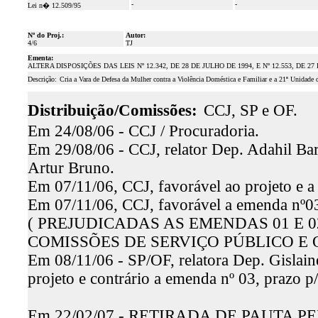
-
-
Lei n� 12.509/95
Nº do Proj.:
Autor:
4/6
TJ
Ementa:
ALTERA DISPOSIÇÕES DAS LEIS Nº 12.342, DE 28 DE JULHO DE 1994, E Nº 12.553, DE
Descrição:
Cria a Vara de Defesa da Mulher contra a Violência Doméstica e Familiar e a 21ª Unidade 
Distribuição/Comissões:
CCJ, SP e OF.
Em 24/08/06 - CCJ / Procuradoria.
Em 29/08/06 - CCJ, relator Dep. Adahil Bar
Artur Bruno.
Em 07/11/06, CCJ, favorável ao projeto e a
Em 07/11/06, CCJ, favorável a emenda nº03
( PREJUDICADAS AS EMENDAS 01 E 0
COMISSÕES DE SERVIÇO PÚBLICO E
Em 08/11/06 - SP/OF, relatora Dep. Gislain
projeto e contrário a emenda nº 03, prazo 
Em 22/02/07 - RETIRADA DE PAUTA P