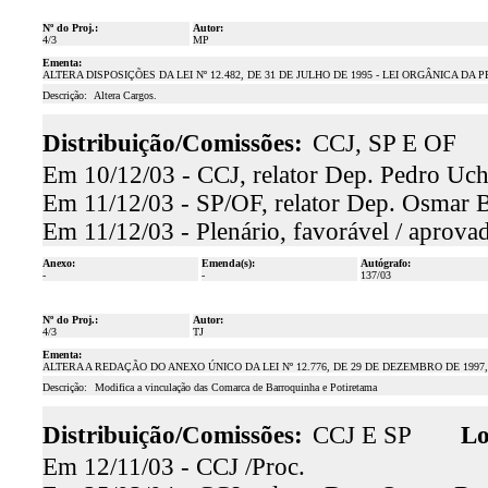
Nº do Proj.:
Autor:
4/3
MP
Ementa:
ALTERA DISPOSIÇÕES DA LEI Nº 12.482, DE 31 DE JULHO DE 1995 - LEI ORGÂNICA
Descrição:
Altera Cargos.
Distribuição/Comissões:
CCJ, SP E OF
Em 10/12/03 - CCJ, relator Dep. Pedro Uch
Em 11/12/03 - SP/OF, relator Dep. Osmar Ba
Em 11/12/03 - Plenário, favorável / aprova
Anexo:
Emenda(s):
Autógrafo:
-
-
137/03
Nº do Proj.:
Autor:
4/3
TJ
Ementa:
ALTERA A REDAÇÃO DO ANEXO ÚNICO DA LEI Nº 12.776, DE 29 DE DEZEMBRO DE 199
Descrição:
Modifica a vinculação das Comarca de Barroquinha e Potiretama
Distribuição/Comissões:
CCJ E SP
Lo
Em 12/11/03 - CCJ /Proc.