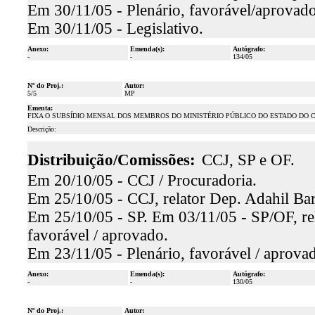
Em 30/11/05 - Plenário, favorável/aprovado
Em 30/11/05 - Legislativo.
Anexo:
Emenda(s):
Autógrafo:
-
-
134/05
Nº do Proj.:
Autor:
5/5
MP
Ementa:
FIXA O SUBSÍDIO MENSAL DOS MEMBROS DO MINISTÉRIO PÚBLICO DO ESTADO DO C
Descrição:
Distribuição/Comissões:
CCJ, SP e OF.
Em 20/10/05 - CCJ / Procuradoria.
Em 25/10/05 - CCJ, relator Dep. Adahil Bar
Em 25/10/05 - SP. Em 03/11/05 - SP/OF, re
favorável / aprovado.
Em 23/11/05 - Plenário, favorável / aprova
Anexo:
Emenda(s):
Autógrafo:
-
-
130/05
Nº do Proj.:
Autor: