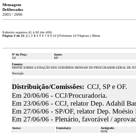
Mensagens
Deliberados
2003 / 2006
Exibindo registros 41 á 60 (de 406)
Página 3 de 21:
[
1
2
3
4
5
6
7
8
9
10
]
Próximas 10 Páginas
|
Última
Nº do Proj.:
Autor:
3/6
MP
Ementa:
DISPÕE SOBRE A FIXAÇÃO DOS SUBSÍDIOS MENSAIS DO PROCURADOR-GERAL DE JU
Descrição:
Distribuição/Comissões:
CCJ, SP e OF.
Em 20/06/06 - CCJ/Procuradoria.
Em 23/06/06 - CCJ, relator Dep. Adahil Bar
Em 27/06/06 - SP/OF, relator Dep. Moésio L
Em 27/06/06 - Plenário, favorável / aprova
Anexo:
Emenda(s):
Autógrafo:
-
-
69/06