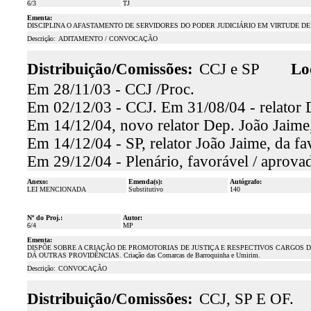
6/3
TJ
Ementa:
DISCIPLINA O AFASTAMENTO DE SERVIDORES DO PODER JUDICIÁRIO EM VIRTUDE D
Descrição:
ADITAMENTO / CONVOCAÇÃO
Distribuição/Comissões:
CCJ e SP
Lo
Em 28/11/03 - CCJ /Proc.
Em 02/12/03 - CCJ. Em 31/08/04 - relator 
Em 14/12/04, novo relator Dep. João Jaime, 
Em 14/12/04 - SP, relator João Jaime, da fa
Em 29/12/04 - Plenário, favorável / aprova
Anexo:
Emenda(s):
Autógrafo:
LEI MENCIONADA
Substitutivo
140
Nº do Proj.:
Autor:
6/4
MP
Ementa:
DISPÕE SOBRE A CRIAÇÃO DE PROMOTORIAS DE JUSTIÇA E RESPECTIVOS CARGOS 
DÁ OUTRAS PROVIDÊNCIAS. Criação das Comarcas de Barroquinha e Umirim.
Descrição:
CONVOCAÇÃO
Distribuição/Comissões:
CCJ, SP E OF.