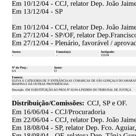
Em 10/12/04 - CCJ, relator Dep. João Jaime
Em 13/12/04 - SP
Em 10/12/04 - CCJ, relator Dep. João Jaime
Em 27/12/04 - SP/OF, relator Dep.Francisco
Em 27/12/04 - Plenário, favorável / aprova
Anexo:
Emenda(s):
Autógrafo:
-
-
133/04
Nº do Proj.:
Autor:
6/4
TJ
Ementa:
ELEVA À CATEGORIA DE 3ª ENTRÂNCIA AS COMARCAS DE SÃO GONÇALO DO AMARANT
IBIAPINA E DÁ OUTRAS PROVIDÊNCIAS.
Descrição:
EM SUBSTITUIÇÃO AO PROJ.Nº 02/04 A PEDIDO DO TRIBUNAL DE JUSTIÇA
Distribuição/Comissões:
CCJ, SP e OF.
Em 16/06/04 - CCJ/Procuradoria
Em 22/06/04 - CCJ, relator Dep. João Jaime
Em 18/08/04 - SP, relator Dep. Fco. Aguiar,
Em 18/08/04 - OF, relatora Dep. Tânia Gurg