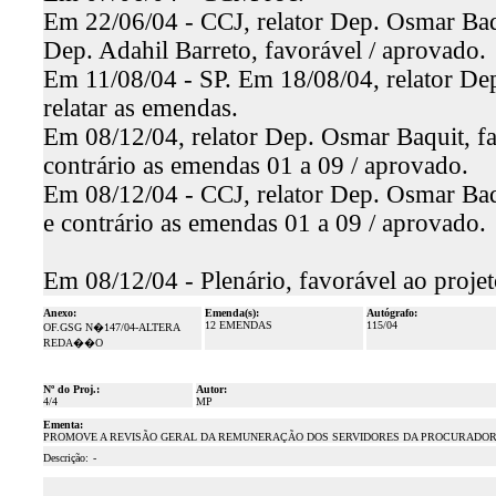
Em 22/06/04 - CCJ, relator Dep. Osmar Baq
Dep. Adahil Barreto, favorável / aprovado.
Em 11/08/04 - SP. Em 18/08/04, relator Dep
relatar as emendas.
Em 08/12/04, relator Dep. Osmar Baquit, fa
contrário as emendas 01 a 09 / aprovado.
Em 08/12/04 - CCJ, relator Dep. Osmar Baqu
e contrário as emendas 01 a 09 / aprovado.
Em 08/12/04 - Plenário, favorável ao proje
Anexo:
Emenda(s):
Autógrafo:
12 EMENDAS
115/04
OF.GSG N�147/04-ALTERA
REDA��O
Nº do Proj.:
Autor:
4/4
MP
Ementa:
PROMOVE A REVISÃO GERAL DA REMUNERAÇÃO DOS SERVIDORES DA PROCURADORIA
Descrição:
-