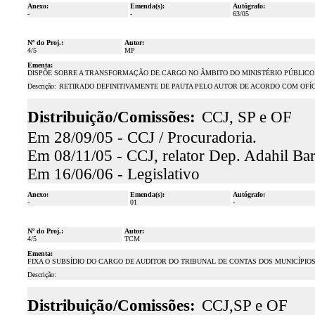
Anexo:
Emenda(s):
Autógrafo:
-
-
63/05
Nº do Proj.:
Autor:
4/5
MP
Ementa:
DISPÕE SOBRE A TRANSFORMAÇÃO DE CARGO NO ÂMBITO DO MINISTÉRIO PÚBLICO
Descrição:
RETIRADO DEFINITIVAMENTE DE PAUTA PELO AUTOR DE ACORDO COM OFÍCIO 
Distribuição/Comissões:
CCJ, SP e OF
Em 28/09/05 - CCJ / Procuradoria.
Em 08/11/05 - CCJ, relator Dep. Adahil Bar
Em 16/06/06 - Legislativo
Anexo:
Emenda(s):
Autógrafo:
-
01
-
Nº do Proj.:
Autor:
4/5
TCM
Ementa:
FIXA O SUBSÍDIO DO CARGO DE AUDITOR DO TRIBUNAL DE CONTAS DOS MUNICÍPIOS, D
Descrição:
Distribuição/Comissões:
CCJ,SP e OF