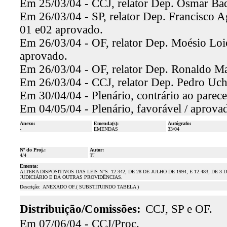
Em 25/03/04 - CCJ, relator Dep. Osmar Baqu
Em 26/03/04 - SP, relator Dep. Francisco Ag
01 e02 aprovado.
Em 26/03/04 - OF, relator Dep. Moésio Loiol
aprovado.
Em 26/03/04 - OF, relator Dep. Ronaldo Ma
Em 26/03/04 - CCJ, relator Dep. Pedro Uch
Em 30/04/04 - Plenário, contrário ao parece
Em 04/05/04 - Plenário, favorável / aprova
Anexo:
Emenda(s):
Autógrafo:
-
EMENDAS
33/04
Nº do Proj.:
Autor:
4/4
TJ
Ementa:
ALTERA DISPOSITIVOS DAS LEIS N°S. 12.342, DE 28 DE JULHO DE 1994, E 12.483, 
JUDICIÁRIO E DÁ OUTRAS PROVIDÊNCIAS.
Descrição:
ANEXADO OF.( SUBSTITUINDO TABELA )
Distribuição/Comissões:
CCJ, SP e OF.
Em 07/06/04 - CCJ/Proc.