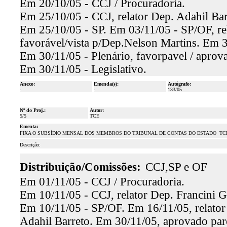
Em 20/10/05 - CCJ / Procuradoria.
Em 25/10/05 - CCJ, relator Dep. Adahil Bar
Em 25/10/05 - SP. Em 03/11/05 - SP/OF, re
favorável/vista p/Dep.Nelson Martins. Em 3
Em 30/11/05 - Plenário, favorpavel / aprov
Em 30/11/05 - Legislativo.
Anexo:
Emenda(s):
Autógrafo:
-
-
133/05
Nº do Proj.:
Autor:
5/5
TCE
Ementa:
FIXA O SUBSÍDIO MENSAL DOS MEMBROS DO TRIBUNAL DE CONTAS DO ESTADO  TC
Descrição:
Distribuição/Comissões:
CCJ,SP e OF
Em 01/11/05 - CCJ / Procuradoria.
Em 10/11/05 - CCJ, relator Dep. Francini G
Em 10/11/05 - SP/OF. Em 16/11/05, relator D
Adahil Barreto. Em 30/11/05, aprovado par