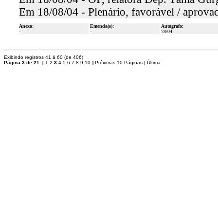
Em 18/08/04 - Plenário, favorável / aprova
Anexo:
Emenda(s):
Autógrafo:
-
-
78/04
Exibindo registros 41 á 60 (de 406)
Página 3 de 21:
[
1
2
3
4
5
6
7
8
9
10
]
Próximas 10 Páginas
|
Última