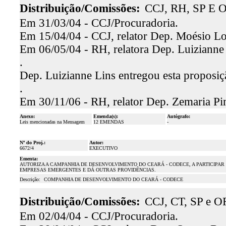
Distribuição/Comissões:
CCJ, RH, SP E O
Em 31/03/04 - CCJ/Procuradoria.
Em 15/04/04 - CCJ, relator Dep. Moésio Loi
Em 06/05/04 - RH, relatora Dep. Luizianne 
.
Dep. Luizianne Lins entregou esta proposi
.
Em 30/11/06 - RH, relator Dep. Zemaria Pi
Anexo:
Emenda(s):
Autógrafo:
Leis mencionadas na Mensagem
12 EMENDAS
-
Nº do Proj.:
Autor:
6672/4
EXECUTIVO
Ementa:
AUTORIZA A CAMPANHIA DE DESENVOLVIMENTO DO CEARÁ - CODECE, A PARTICIPAR
EMPRESAS EMERGENTES E DÁ OUTRAS PROVIDÊNCIAS.
Descrição:
COMPANHIA DE DESENVOLVIMENTO DO CEARÁ - CODECE
Distribuição/Comissões:
CCJ, CT, SP e O
Em 02/04/04 - CCJ/Procuradoria.