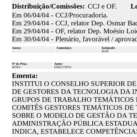
Distribuição/Comissões:
CCJ e OF.
Lo
Em 06/04/04 - CCJ/Procuradoria.
Em 29/04/04 - CCJ, relator Dep. Osmar Baqu
Em 29/04/04 - OF, relator Dep. Moésio Loio
Em 30/04/04 - Plenário, favorável / aprova
Anexo:
Emenda(s):
Autógrafo:
-
-
26/04
Nº do Proj.:
Autor:
6678/4
EXECUTIVO
Ementa:
INSTITUI O CONSELHO SUPERIOR D
DE GESTORES DA TECNOLOGIA DA I
GRUPOS DE TRABALHO TEMÁTICOS 
COMITÊS GESTORES TEMÁTICOS DE
SOBRE O MODELO DE GESTÃO DA T
ADMINISTRAÇÃO PÚBLICA ESTADUAL
INDICA, ESTABELECE COMPETÊNCIA