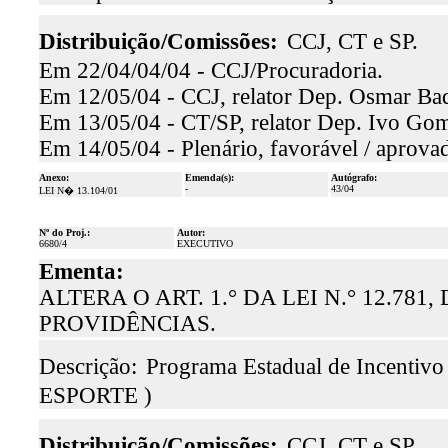
Distribuição/Comissões:
CCJ, CT e SP.
Em 22/04/04/04 - CCJ/Procuradoria.
Em 12/05/04 - CCJ, relator Dep. Osmar Baqu
Em 13/05/04 - CT/SP, relator Dep. Ivo Gom
Em 14/05/04 - Plenário, favorável / aprova
Anexo:
Emenda(s):
Autógrafo:
-
43/04
LEI N� 13.104/01
Nº do Proj.:
Autor:
6680/4
EXECUTIVO
Ementa:
ALTERA O ART. 1.° DA LEI N.° 12.78
PROVIDÊNCIAS.
Descrição:
Programa Estadual de Incentivo 
ESPORTE )
Distribuição/Comissões:
CCJ, CT e SP.