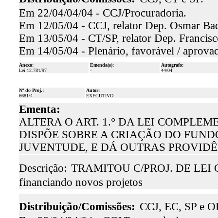
Em 22/04/04/04 - CCJ/Procuradoria.
Em 12/05/04 - CCJ, relator Dep. Osmar Baqu
Em 13/05/04 - CT/SP, relator Dep. Francisc
Em 14/05/04 - Plenário, favorável / aprova
Anexo:
Emenda(s):
Autógrafo:
Lei 12.781/97
-
44/04
Nº do Proj.:
Autor:
6681/4
EXECUTIVO
Ementa:
ALTERA O ART. 1.° DA LEI COMPLEME
DISPÕE SOBRE A CRIAÇÃO DO FUND
JUVENTUDE, E DÁ OUTRAS PROVIDÊ
Descrição:
TRAMITOU C/PROJ. DE LEI CO
financiando novos projetos
Distribuição/Comissões:
CCJ, EC, SP e O