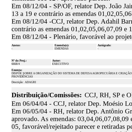
Em 08/12/04 - SP/OF, relator Dep. João Jai
13 a 19 e contrário as emendas 01,02,05,06
Em 08/12/04 -CCJ, relator Dep. Adahil Barr
contrário as emendas 01,02,05,06,07,09 e 1
Em 08/12/04 - Plenário, favorável ao projet
Anexo:
Emenda(s):
Autógrafo:
-
EMENDAS
-
Nº do Proj.:
Autor:
6668/4
EXECUTIVO
Ementa:
DISPÕE SOBRE A ORGANIZAÇÃO DO SISTEMA DE DEFESA AGROPECUÁRIA E CRIAÇÃO 
PROVIDÊNCIAS
Descrição:
ADAGRI
Distribuição/Comissões:
CCJ, RH, SP e O
Em 06/04/04 - CCJ, relator Dep. Moésio Loi
Em 06/05/04 - RH, relator Dep. Antônio Gra
aprovado. As emendas: 03,04,06,07,08,09 e
05, favorável/rejeitado parecer e retiradas 