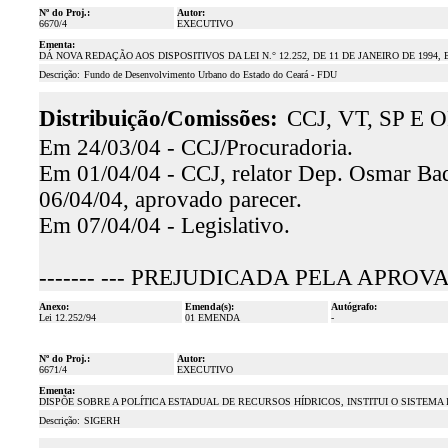
Nº do Proj.:
Autor:
6670/4
EXECUTIVO
Ementa:
DÁ NOVA REDAÇÃO AOS DISPOSITIVOS DA LEI N.° 12.252, DE 11 DE JANEIRO DE 1994
Descrição:
Fundo de Desenvolvimento Urbano do Estado do Ceará - FDU
Distribuição/Comissões:
CCJ, VT, SP E O
Em 24/03/04 - CCJ/Procuradoria.
Em 01/04/04 - CCJ, relator Dep. Osmar Baqu
06/04/04, aprovado parecer.
Em 07/04/04 - Legislativo.
------- --- PREJUDICADA PELA APROV
Anexo:
Emenda(s):
Autógrafo:
Lei 12.252/94
01 EMENDA
-
Nº do Proj.:
Autor:
6671/4
EXECUTIVO
Ementa:
DISPÕE SOBRE A POLÍTICA ESTADUAL DE RECURSOS HÍDRICOS, INSTITUI O SISTEM
Descrição:
SIGERH