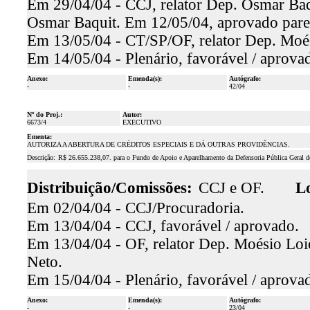
Em 29/04/04 - CCJ, relator Dep. Osmar Baqu
Osmar Baquit. Em 12/05/04, aprovado pare
Em 13/05/04 - CT/SP/OF, relator Dep. Moés
Em 14/05/04 - Plenário, favorável / aprova
Anexo:
Emenda(s):
Autógrafo:
-
-
42/04
Nº do Proj.:
Autor:
6673/4
EXECUTIVO
Ementa:
AUTORIZA A ABERTURA DE CRÉDITOS ESPECIAIS E DÁ OUTRAS PROVIDÊNCIAS.
Descrição:
R$ 26.655.238,07. para o Fundo de Apoio e Aparelhamento da Defensoria Pública Geral 
Distribuição/Comissões:
CCJ e OF.
Lo
Em 02/04/04 - CCJ/Procuradoria.
Em 13/04/04 - CCJ, favorável / aprovado.
Em 13/04/04 - OF, relator Dep. Moésio Loio
Neto.
Em 15/04/04 - Plenário, favorável / aprova
Anexo:
Emenda(s):
Autógrafo:
-
-
23/04