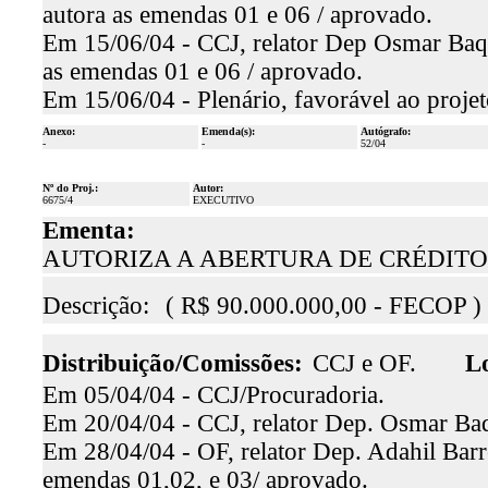
autora as emendas 01 e 06 / aprovado.
Em 15/06/04 - CCJ, relator Dep Osmar Baqui
as emendas 01 e 06 / aprovado.
Em 15/06/04 - Plenário, favorável ao projet
Anexo:
Emenda(s):
Autógrafo:
-
-
52/04
Nº do Proj.:
Autor:
6675/4
EXECUTIVO
Ementa:
AUTORIZA A ABERTURA DE CRÉDITOS
Descrição:
( R$ 90.000.000,00 - FECOP )
Distribuição/Comissões:
CCJ e OF.
Lo
Em 05/04/04 - CCJ/Procuradoria.
Em 20/04/04 - CCJ, relator Dep. Osmar Baq
Em 28/04/04 - OF, relator Dep. Adahil Barre
emendas 01,02, e 03/ aprovado.