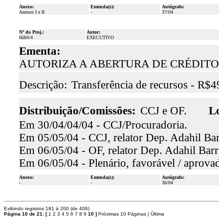
Anexo:
Emenda(s):
Autógrafo:
Anexos I e II
-
37/04
Nº do Proj.:
Autor:
6684/4
EXECUTIVO
Ementa:
AUTORIZA A ABERTURA DE CRÉDITOS
Descrição:
Transferência de recursos - R$
Distribuição/Comissões:
CCJ e OF.
Lo
Em 30/04/04/04 - CCJ/Procuradoria.
Em 05/05/04 - CCJ, relator Dep. Adahil Bar
Em 06/05/04 - OF, relator Dep. Adahil Barr
Em 06/05/04 - Plenário, favorável / aprova
Anexo:
Emenda(s):
Autógrafo:
-
-
36/04
Exibindo registros 181 á 200 (de 406)
Página 10 de 21:
[
1
2
3
4
5
6
7
8
9
10
]
Próximas 10 Páginas
|
Última