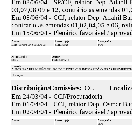
Em 08/06/04 - SP/OF, relator Dep. Adahil B
03,07,08,09 e 12, contrário as emendas 01,
Em 08/06/04 - CCJ, relator Dep. Adahil Bar
contrário as emendas 01,02,04,05 e 06, ret
Em 15/06/04 - Plenário, favorável / aprova
Anexo:
Emenda(s):
Autógrafo:
LEIS 13.066/00 e 13.300/03
EMENDAS
54/04
Nº do Proj.:
Autor:
6669/4
EXECUTIVO
Ementa:
AUTORIZA A PERMISSÃO DE USO DO IMÓVEL QUE INDICA E DÁ OUTRAS PROVIDÊNCI
Descrição:
-
Distribuição/Comissões:
CCJ
Localiz
Em 24/03/04 - CCJ/Procuradoria.
Em 01/04/04 - CCJ, relator Dep. Osmar Baqu
Em 02/04/04 - Plenário, favorável / aprova
Anexo:
Emenda(s):
Autógrafo:
-
-
15/04