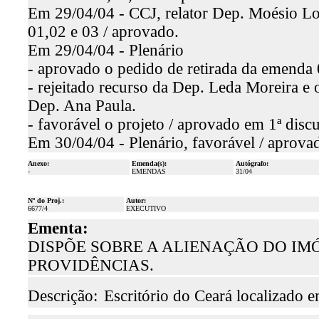
Em 29/04/04 - CCJ, relator Dep. Moésio Loi
01,02 e 03 / aprovado.
Em 29/04/04 - Plenário
- aprovado o pedido de retirada da emenda 
- rejeitado recurso da Dep. Leda Moreira e
Dep. Ana Paula.
- favorável o projeto / aprovado em 1ª disc
Em 30/04/04 - Plenário, favorável / aprova
Anexo:
Emenda(s):
Autógrafo:
-
EMENDAS
31/04
Nº do Proj.:
Autor:
6677/4
EXECUTIVO
Ementa:
DISPÕE SOBRE A ALIENAÇÃO DO IM
PROVIDÊNCIAS.
Descrição:
Escritório do Ceará localizado e