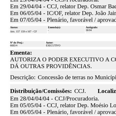
Em 29/04/04 - CCJ, relator Dep. Osmar Baqu
Em 06/05/04 - IC/OF, relator Dep. João Jai
Em 07/05/04 - Plenário, favorável / aprova
Anexo:
Emenda(s):
Autógrafo:
-
38/04
Arts. 157
159 e 167 - CF
Nº do Proj.:
Autor:
6683/4
EXECUTIVO
Ementa:
AUTORIZA O PODER EXECUTIVO A C
DÁ OUTRAS PROVIDÊNCIAS.
Descrição:
Concessão de terras no Municíp
Distribuição/Comissões:
CCJ.
Locali
Em 28/04/04/04 - CCJ/Procuradoria.
Em 05/05/04 - CCJ, relator Dep. Moésio Loi
Em 06/05/04 - Plenário, favorável / aprova