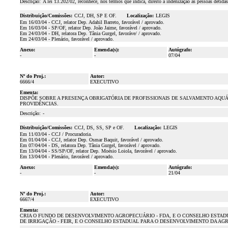
Descrição:
A lei 13.202/02, reconhece, nos termos que indica, direito à indenização às pessoas detid
Distribuição/Comissões:
CCJ, DH, SP E OF.
Localização:
LEGIS
Em 16/03/04 - CCJ, relator Dep. Adahil Barreto, favorável / aprovado.
Em 16/03/04 - SP/OF, relator Dep. João Jaime, favorável / aprovado.
Em 24/03/04 - DH, relatora Dep. Tânia Gurgel, favoráve/ / aprovado.
Em 24/03/04 - Plenário, favorável / aprovado.
Anexo:
Emenda(s):
Autógrafo:
-
-
07/04
Nº do Proj.:
Autor:
6666/4
EXECUTIVO
Ementa:
DISPÕE SOBRE A PRESENÇA OBRIGATÓRIA DE PROFISSIONAIS DE SALVAMENTO AQU
PROVIDÊNCIAS.
Descrição:
-
Distribuição/Comissões:
CCJ, DS, SS, SP e OF.
Localização:
LEGIS
Em 11/03/04 - CCJ / Procuradoria.
Em 01/04/04 - CCJ, relator Dep. Osmar Baquit, favorável / aprovado.
Em 07/04/04 - DS, relatora Dep. Tânia Gurgel, favorável / aprovado.
Em 13/04/04 - SS/SP/OF, relator Dep. Moésio Loiola, favorável / aprovado.
Em 13/04/04 - Plenário, favorável / aprovado.
Anexo:
Emenda(s):
Autógrafo:
-
-
21/04
Nº do Proj.:
Autor:
6667/4
EXECUTIVO
Ementa:
CRIA O FUNDO DE DESENVOLVIMENTO AGROPECUÁRIO - FDA, E O CONSELHO ESTAD
DE IRRIGAÇÃO - FEIR, E O CONSELHO ESTADUAL PARA O DESENVOLVIMENTO DA AGR