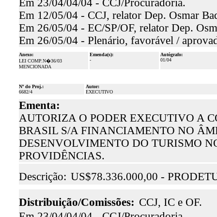
Em 23/04/04/04 - CCJ/Procuradoria.
Em 12/05/04 - CCJ, relator Dep. Osmar Baqu
Em 26/05/04 - EC/SP/OF, relator Dep. Osma
Em 26/05/04 - Plenário, favorável / aprova
Anexo:
Emenda(s):
Autógrafo:
-
01/04
LEI COMP.N�36/03
MENCIONADA
Nº do Proj.:
Autor:
6682/4
EXECUTIVO
Ementa:
AUTORIZA O PODER EXECUTIVO A 
BRASIL S/A FINANCIAMENTO NO ÂM
DESENVOLVIMENTO DO TURISMO NO 
PROVIDÊNCIAS.
Descrição:
US$78.336.000,00 - PRODETU
Distribuição/Comissões:
CCJ, IC e OF.
Em 23/04/04/04 - CCJ/Procuradoria.