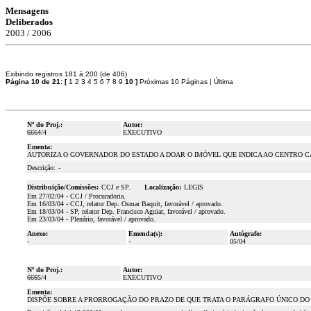
Mensagens
Deliberados
2003 / 2006
Exibindo registros 181 á 200 (de 406)
Página 10 de 21:
[
1
2
3
4
5
6
7
8
9
10
]
Próximas 10 Páginas
|
Última
Nº do Proj.:
Autor:
6664/4
EXECUTIVO
Ementa:
AUTORIZA O GOVERNADOR DO ESTADO A DOAR O IMÓVEL QUE INDICA AO CENTRO C
Descrição:
-
Distribuição/Comissões:
CCJ e SP.
Localização:
LEGIS
Em 27/02/04 - CCJ / Procuradoria.
Em 16/03/04 - CCJ, relator Dep. Osmar Baquit, favorável / aprovado.
Em 18/03/04 - SP, relator Dep. Francisco Aguiar, favorável / aprovado.
Em 23/03/04 - Plenário, favorável / aprovado.
Anexo:
Emenda(s):
Autógrafo:
-
-
05/04
Nº do Proj.:
Autor:
6665/4
EXECUTIVO
Ementa:
DISPÕE SOBRE A PRORROGAÇÃO DO PRAZO DE QUE TRATA O PARÁGRAFO ÚNICO DO ART. 