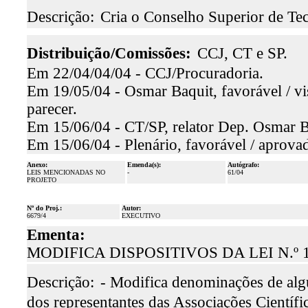
Descrição:
Cria o Conselho Superior de Te
Distribuição/Comissões:
CCJ, CT e SP.
Em 22/04/04/04 - CCJ/Procuradoria.
Em 19/05/04 - Osmar Baquit, favorável / v
parecer.
Em 15/06/04 - CT/SP, relator Dep. Osmar Ba
Em 15/06/04 - Plenário, favorável / aprova
Anexo:
Emenda(s):
Autógrafo:
LEIS MENCIONADAS NO
-
61/04
PROJETO
Nº do Proj.:
Autor:
6679/4
EXECUTIVO
Ementa:
MODIFICA DISPOSITIVOS DA LEI N.º 1
Descrição:
- Modifica denominações de algu
dos representantes das Associações Científ