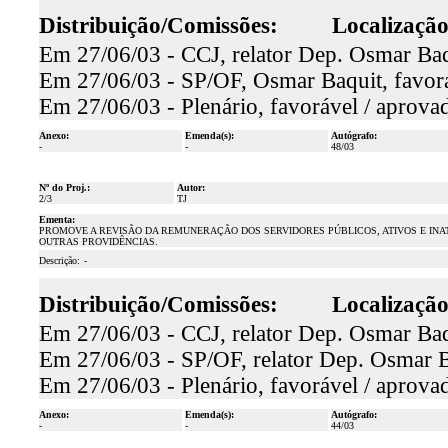
Distribuição/Comissões:
Localização
Em 27/06/03 - CCJ, relator Dep. Osmar Baq
Em 27/06/03 - SP/OF, Osmar Baquit, favorá
Em 27/06/03 - Plenário, favorável / aprova
Anexo:
Emenda(s):
Autógrafo:
-
-
48/03
Nº do Proj.:
Autor:
2/3
TJ
Ementa:
PROMOVE A REVISÃO DA REMUNERAÇÃO DOS SERVIDORES PÚBLICOS, ATIVOS E INATIV
OUTRAS PROVIDÊNCIAS.
Descrição:
-
Distribuição/Comissões:
Localização
Em 27/06/03 - CCJ, relator Dep. Osmar Baq
Em 27/06/03 - SP/OF, relator Dep. Osmar B
Em 27/06/03 - Plenário, favorável / aprova
Anexo:
Emenda(s):
Autógrafo:
-
-
44/03