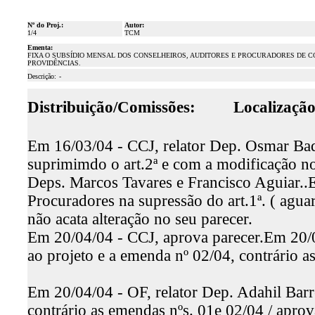
Nº do Proj.:
Autor:
1/4
TCM
Ementa:
FIXA O SUBSÍDIO MENSAL DOS CONSELHEIROS, AUDITORES E PROCURADORES DE C
PROVIDÊNCIAS.
Descrição:
-
Distribuição/Comissões:
Localização
Em 16/03/04 - CCJ, relator Dep. Osmar Baq
suprimimdo o art.2ª e com a modificação no 
Deps. Marcos Tavares e Francisco Aguiar..E
Procuradores na supressão do art.1ª. ( agua
não acata alteração no seu parecer.
Em 20/04/04 - CCJ, aprova parecer.Em 20/04
ao projeto e a emenda nº 02/04, contrário a
Em 20/04/04 - OF, relator Dep. Adahil Barre
contrário as emendas nºs. 01e 02/04 / apro