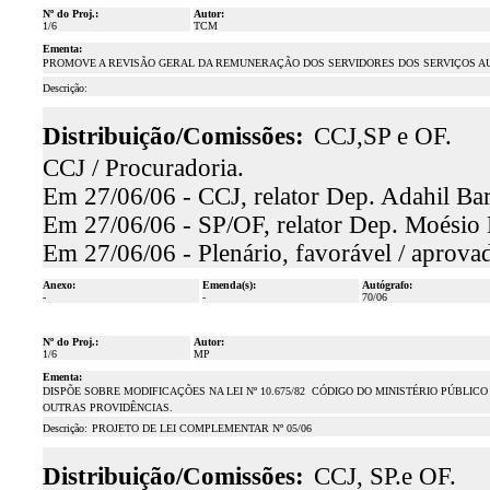
Nº do Proj.:
Autor:
1/6
TCM
Ementa:
PROMOVE A REVISÃO GERAL DA REMUNERAÇÃO DOS SERVIDORES DOS SERVIÇOS AUX
Descrição:
Distribuição/Comissões:
CCJ,SP e OF.
CCJ / Procuradoria.
Em 27/06/06 - CCJ, relator Dep. Adahil Bar
Em 27/06/06 - SP/OF, relator Dep. Moésio L
Em 27/06/06 - Plenário, favorável / aprova
Anexo:
Emenda(s):
Autógrafo:
-
-
70/06
Nº do Proj.:
Autor:
1/6
MP
Ementa:
DISPÕE SOBRE MODIFICAÇÕES NA LEI Nº 10.675/82  CÓDIGO DO MINISTÉRIO PÚB
OUTRAS PROVIDÊNCIAS.
Descrição:
PROJETO DE LEI COMPLEMENTAR Nº 05/06
Distribuição/Comissões:
CCJ, SP.e OF.