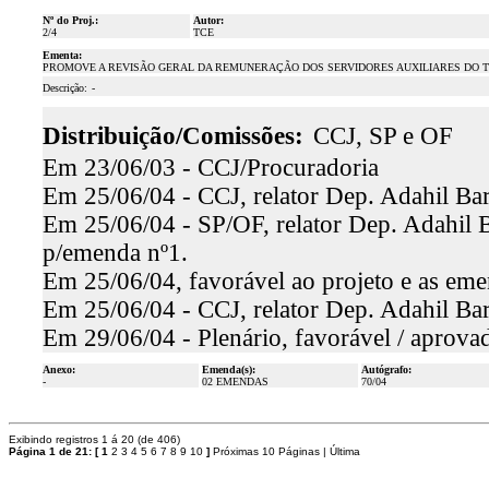
Nº do Proj.:
Autor:
2/4
TCE
Ementa:
PROMOVE A REVISÃO GERAL DA REMUNERAÇÃO DOS SERVIDORES AUXILIARES DO T
Descrição:
-
Distribuição/Comissões:
CCJ, SP e OF
Em 23/06/03 - CCJ/Procuradoria
Em 25/06/04 - CCJ, relator Dep. Adahil Bar
Em 25/06/04 - SP/OF, relator Dep. Adahil Ba
p/emenda nº1.
Em 25/06/04, favorável ao projeto e as eme
Em 25/06/04 - CCJ, relator Dep. Adahil Bar
Em 29/06/04 - Plenário, favorável / aprova
Anexo:
Emenda(s):
Autógrafo:
-
02 EMENDAS
70/04
Exibindo registros 1 á 20 (de 406)
Página 1 de 21:
[
1
2
3
4
5
6
7
8
9
10
]
Próximas 10 Páginas
|
Última