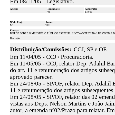
Em 08/11/05 - Legislativo.
Anexo:
Emenda(s):
Autógrafo:
-
03
119/05
Nº do Proj.:
Autor:
1/5
TCE
Ementa:
DISPÕE SOBRE O MINISTÉRIO PÚBLICO ESPECIAL JUNTO AO TRIBUNAL DE CONTAS 
Descrição:
Distribuição/Comissões:
CCJ, SP e OF.
Em 11/04/05 - CCJ / Procuradoria.
Em 11/05/05 - CCJ, relator Dep. Adahil Bar
do art. 11 e renumeração dos artigos subseq
aprovado parecer.
Em 24/08/05 - SP/OF, relator Dep. Adahil Ba
11 e renumeração dos artigos subsequentes 
Em 24/08/05 - SP/OF, relator das 02 emenda
vistas aos Deps. Nelson Martins e João Jai
autor, a emenda nº02/Prazo para relatar. Em