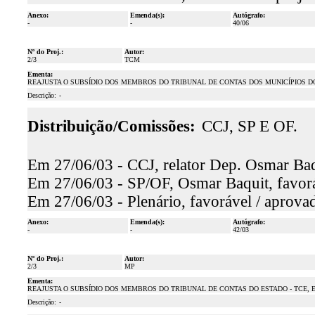
Anexo:
Emenda(s):
Autógrafo:
-
-
40/06
Nº do Proj.:
Autor:
2/3
TCM
Ementa:
REAJUSTA O SUBSÍDIO DOS MEMBROS DO TRIBUNAL DE CONTAS DOS MUNICÍPIOS D
Descrição:
-
Distribuição/Comissões:
CCJ, SP E OF.
Em 27/06/03 - CCJ, relator Dep. Osmar Baq
Em 27/06/03 - SP/OF, Osmar Baquit, favorá
Em 27/06/03 - Plenário, favorável / aprova
Anexo:
Emenda(s):
Autógrafo:
-
-
42/03
Nº do Proj.:
Autor:
2/3
MP
Ementa:
REAJUSTA O SUBSÍDIO DOS MEMBROS DO TRIBUNAL DE CONTAS DO ESTADO - TCE, 
Descrição:
-