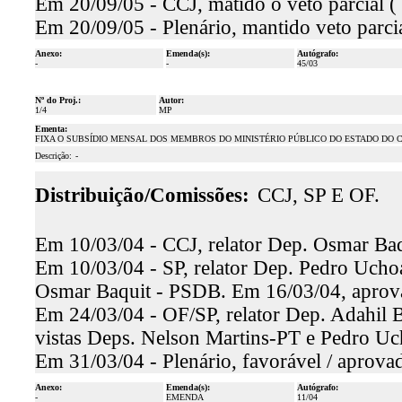
Em 20/09/05 - CCJ, matido o veto parcial (
Em 20/09/05 - Plenário, mantido veto parci
Anexo:
Emenda(s):
Autógrafo:
-
-
45/03
Nº do Proj.:
Autor:
1/4
MP
Ementa:
FIXA O SUBSÍDIO MENSAL DOS MEMBROS DO MINISTÉRIO PÚBLICO DO ESTADO DO C
Descrição:
-
Distribuição/Comissões:
CCJ, SP E OF.
Em 10/03/04 - CCJ, relator Dep. Osmar Baqu
Em 10/03/04 - SP, relator Dep. Pedro Uchoa
Osmar Baquit - PSDB. Em 16/03/04, aprova
Em 24/03/04 - OF/SP, relator Dep. Adahil Ba
vistas Deps. Nelson Martins-PT e Pedro U
Em 31/03/04 - Plenário, favorável / aprova
Anexo:
Emenda(s):
Autógrafo:
-
EMENDA
11/04