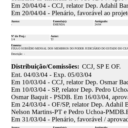
Em 20/04/04 - CCJ, relator Dep. Adahil Bar
Em 20/04/04 - Plenário, favorável ao proje
Anexo:
Emenda(s):
Autógrafo:
-
EMENDA
24/04
Nº do Proj.:
Autor:
1/4
TJ
Ementa:
FIXA O SUBSÍDIO MENSAL DOS MEMBROS DO PODER JUDICIÁRIO DO ESTADO DO CE
Descrição:
-
Distribuição/Comissões:
CCJ, SP E OF.
Ent. 04/03/04 - Exp. 05/03/04
Em 10/03/04 - CCJ, relator Dep. Osmar Baqu
Em 10/03/04 - SP, relator Dep. Pedro Uchoa
Osmar Baquit - PSDB. Em 16/03/04, aprova
Em 24/03/04 - OF/SP, relator Dep. Adahil Ba
Nelson Martins-PT e Pedro Uchoa-PMDB.Em
Em 31/03/04 - Plenário, favorável / aprova
Anexo:
Emenda(s):
Autógrafo: