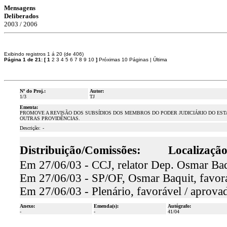
Mensagens
Deliberados
2003 / 2006
Exibindo registros 1 á 20 (de 406)
Página 1 de 21:
[
1
2
3
4
5
6
7
8
9
10
]
Próximas 10 Páginas
|
Última
Nº do Proj.:
Autor:
1/3
TJ
Ementa:
PROMOVE A REVISÃO DOS SUBSÍDIOS DOS MEMBROS DO PODER JUDICIÁRIO DO EST
OUTRAS PROVIDÊNCIAS.
Descrição:
-
Distribuição/Comissões:
Localização
Em 27/06/03 - CCJ, relator Dep. Osmar Baq
Em 27/06/03 - SP/OF, Osmar Baquit, favorá
Em 27/06/03 - Plenário, favorável / aprova
Anexo:
Emenda(s):
Autógrafo:
-
-
41/04