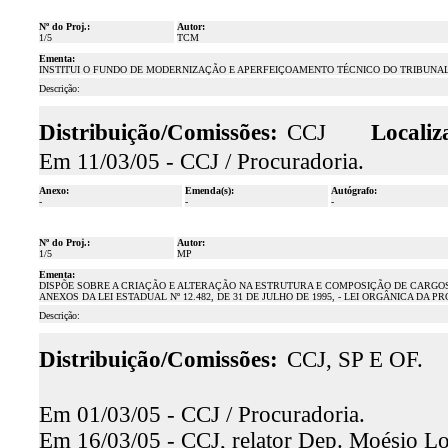
Nº do Proj.:
Autor:
1/5
TCM
Ementa:
INSTITUI O FUNDO DE MODERNIZAÇÃO E APERFEIÇOAMENTO TÉCNICO DO TRIBUNAL
Descrição:
Distribuição/Comissões:
CCJ
Localiz
Em 11/03/05 - CCJ / Procuradoria.
Anexo:
Emenda(s):
Autógrafo:
-
-
-
Nº do Proj.:
Autor:
1/5
MP
Ementa:
DISPÕE SOBRE A CRIAÇÃO E ALTERAÇÃO NA ESTRUTURA E COMPOSIÇÃO DE CARGOS 
ANEXOS DA LEI ESTADUAL Nº 12.482, DE 31 DE JULHO DE 1995, - LEI ORGÂNICA D
Descrição:
Distribuição/Comissões:
CCJ, SP E OF.
Em 01/03/05 - CCJ / Procuradoria.
Em 16/03/05 - CCJ, relator Dep. Moésio Loio