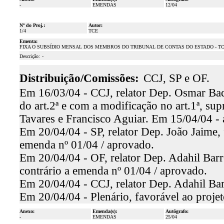
-
EMENDAS
12/04
Nº do Proj.:
Autor:
1/4
TCE
Ementa:
FIXA O SUBSÍDIO MENSAL DOS MEMBROS DO TRIBUNAL DE CONTAS DO ESTADO - TC
Descrição:
-
Distribuição/Comissões:
CCJ, SP e OF.
Em 16/03/04 - CCJ, relator Dep. Osmar Baq
do art.2ª e com a modificação no art.1ª, sup
Tavares e Francisco Aguiar. Em 15/04/04 - 
Em 20/04/04 - SP, relator Dep. João Jaime, 
emenda nº 01/04 / aprovado.
Em 20/04/04 - OF, relator Dep. Adahil Barre
contrário a emenda nº 01/04 / aprovado.
Em 20/04/04 - CCJ, relator Dep. Adahil Bar
Em 20/04/04 - Plenário, favorável ao proje
Anexo:
Emenda(s):
Autógrafo:
-
EMENDAS
25/04