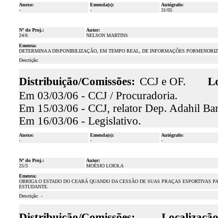
Anexo:
Emenda(s):
Autógrafo:
-
-
31/05
Nº do Proj.:
Autor:
24/6
NELSON MARTINS
Ementa:
DETERMINA A DISPONIBILIZAÇÃO, EM TEMPO REAL, DE INFORMAÇÕES PORMENORI
Descrição:
Distribuição/Comissões:
CCJ e OF.
Lo
Em 03/03/06 - CCJ / Procuradoria.
Em 15/03/06 - CCJ, relator Dep. Adahil Barr
Em 16/03/06 - Legislativo.
Anexo:
Emenda(s):
Autógrafo:
-
-
-
Nº do Proj.:
Autor:
25/3
MOÉSIO LOIOLA
Ementa:
OBRIGA O ESTADO DO CEARÁ QUANDO DA CESSÃO DE SUAS PRAÇAS ESPORTIVAS PAR
ESTUDANTE.
Descrição:
-
Distribuição/Comissões:
Localização