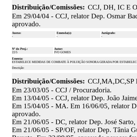
Distribuição/Comissões:
CCJ, DH, IC E O
Em 29/04/04 - CCJ, relator Dep. Osmar Baqu
aprovado.
Anexo:
Emenda(s):
Autógrafo:
-
-
-
Nº do Proj.:
Autor:
22/5
IVO GOMES
Ementa:
ESTABELECE MEDIDAS DE COMBATE À POLUIÇÃO SONORA GERADA POR ESTABELECI
Descrição:
Distribuição/Comissões:
CCJ,MA,DC,SP 
Em 23/03/05 - CCJ / Procuradoria.
Em 13/04/05 - CCJ, relator Dep. João Jaime
Em 15/04/05 - MA. Em 16/06/05, relator De
aprovado.
Em 21/06/05 - DC, relator Dep. José Sarto,
Em 21/06/05 - SP/OF, relator Dep. Tânia Gur