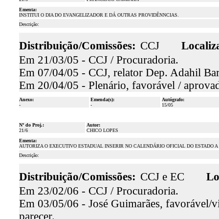
Ementa:
INSTITUI O DIA DO EVANGELIZADOR E DÁ OUTRAS PROVIDÊNNCIAS.
Descrição:
Distribuição/Comissões:
CCJ
Localiz
Em 21/03/05 - CCJ / Procuradoria.
Em 07/04/05 - CCJ, relator Dep. Adahil Bar
Em 20/04/05 - Plenário, favorável / aprova
Anexo:
Emenda(s):
Autógrafo:
-
-
15/05
Nº do Proj.:
Autor:
21/6
CHICO LOPES
Ementa:
AUTORIZA O EXECUTIVO ESTADUAL INSERIR NO CALENDÁRIO OFICIAL DO ESTADO
Descrição:
Distribuição/Comissões:
CCJ e EC
Lo
Em 23/02/06 - CCJ / Procuradoria.
Em 03/05/06 - José Guimarães, favorável/v
parecer.