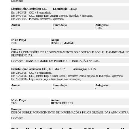
Descrição:
Distribuição/Comissões:
CCJ
Localização:
LEGIS
Em 16/03/05 - CCJ / Procuradoria
Em 07/04/05 - CCJ, relator Dep. Adahil Barreto, favorável / aprovado.
Em 20/04/05 - Plenário, favorável / aprovado.
Anexo:
Emenda(s):
Autógrafo:
-
-
16/05
Nº do Proj.:
Autor:
20/6
JOSÉ GUIMARÃES
Ementa:
CRIA AS COMISSÕES DE ACOMPANHAMENTO DO CONTROLE SOCIAL E AMBIENTAL NO
PROVIDÊNCIAS.
Descrição:
TRANSFORMADO EM PROJETO DE INDICAÇÃO Nº 10/06.
Distribuição/Comissões:
CCJ, EC, MA e SP.
Localização:
LEGIS
Em 23/02/06 - CCJ / Procuradoria.
Em 15/03/06 - CCJ, relator Dep. Osmar Baquit, favorável como projeto de Indicação / aprovado.
Em 15/03/06 - Legislativa.(Veja a tramitação nas indicações)
Anexo:
Emenda(s):
Autógrafo:
-
-
-
Nº do Proj.:
Autor:
21/3
HEITOR FÉRRER
Ementa:
DISPÕE SOBRE FORNECIMENTO DE INFORMAÇÕES PELOS ÓRGÃOS DAS ADMINISTRAÇ
Descrição:
-