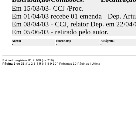
Em 15/03/03- CCJ /Proc.
Em 01/04/03 recebe 01 emenda - Dep. Artu
Em 08/04/03 - CCJ, relator Dep. em 22/04
Em 05/06/03 - retirado pelo autor.
Anexo:
Emenda(s):
Autógrafo:
-
-
-
Exibindo registros 81 á 100 (de 716)
Página 5 de 36:
[
1
2
3
4
5
6
7
8
9
10
]
Próximas 10 Páginas
|
Última