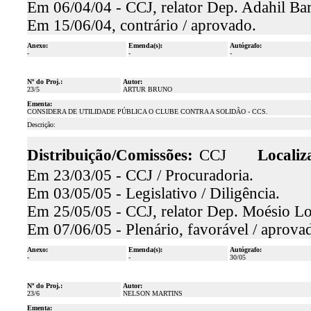
Em 06/04/04 - CCJ, relator Dep. Adahil Bar
Em 15/06/04, contrário / aprovado.
Anexo:
Emenda(s):
Autógrafo:
-
-
-
Nº do Proj.:
Autor:
23/5
ARTUR BRUNO
Ementa:
CONSIDERA DE UTILIDADE PÚBLICA O CLUBE CONTRA A SOLIDÃO - CCS.
Descrição:
Distribuição/Comissões:
CCJ
Localiz
Em 23/03/05 - CCJ / Procuradoria.
Em 03/05/05 - Legislativo / Diligência.
Em 25/05/05 - CCJ, relator Dep. Moésio Loi
Em 07/06/05 - Plenário, favorável / aprova
Anexo:
Emenda(s):
Autógrafo:
-
-
30/05
Nº do Proj.:
Autor:
23/6
NELSON MARTINS
Ementa: