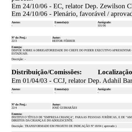
Em 24/10/06 - EC, relator Dep. Zewilson Ch
Em 24/10/06 - Plenário, favorável / aprova
Anexo:
Emenda(s):
Autógrafo:
-
-
101/06
Nº do Proj.:
Autor:
22/3
HEITOR FÉRRER
Ementa:
DISPÕE SOBRE A OBRIGATORIEDADE DO CHEFE DO PODER EXECUTIVO APRESENTA
ESTADUAIS.
Descrição:
-
Distribuição/Comissões:
Localização
Em 01/04/03 - CCJ, relator Dep. Adahil Ba
Anexo:
Emenda(s):
Autógrafo:
-
-
-
Nº do Proj.:
Autor:
22/4
JOSÉ GUIMARÃES
Ementa:
INSTITUI O TÍTULO DE "EMPRESA CRIANÇA", PARA AS PESSOAS JURÍDICAS, E DE "
DIREITOS DA CRIANÇA E DO ADOLESCENTE.
Descrição:
TRANSFORMADO EM PROJETO DE INDICAÇÃO Nº 18/04 ( aprovado )