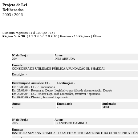
Projeto de Lei
Deliberados
2003 / 2006
Exibindo registros 81 á 100 (de 716)
Página 5 de 36:
[
1
2
3
4
5
6
7
8
9
10
]
Próximas 10 Páginas
|
Última
Nº do Proj.:
Autor:
20/4
INÊS ARRUDA
Ementa:
CONSIDERA DE UTILIDADE PÚBLICA A FUNDAÇÃO EL-SHADDAI.
Descrição:
-
Distribuição/Comissões:
CCJ
Localização:
-
Em 10/03/04 - CCJ / Procuradoria.
Em 25/03/04 - Retorna ao Depto. Legislativo por falta de documentação. Doc/ok
Em 29/04/04 - CCJ, relator Dep. José Guimarães, favorável / aprovado.
Em 04/05/04 - Plenário, favorável / aprovado.
Anexo:
Emenda(s):
Autógrafo:
-
-
34/04
Nº do Proj.:
Autor:
20/5
FRANCISCO CAMINHA
Ementa:
INSTITUI A SEMANA ESTADUAL DO ALEITAMENTO MATERNO E DÁ OUTRAS PROVIDÊN