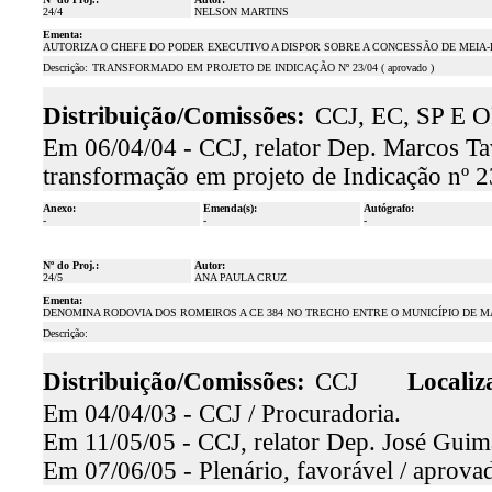
24/4
NELSON MARTINS
Ementa:
AUTORIZA O CHEFE DO PODER EXECUTIVO A DISPOR SOBRE A CONCESSÃO DE MEIA
Descrição:
TRANSFORMADO EM PROJETO DE INDICAÇÃO Nº 23/04 ( aprovado )
Distribuição/Comissões:
CCJ, EC, SP E O
Em 06/04/04 - CCJ, relator Dep. Marcos Ta
transformação em projeto de Indicação nº 2
Anexo:
Emenda(s):
Autógrafo:
-
-
-
Nº do Proj.:
Autor:
24/5
ANA PAULA CRUZ
Ementa:
DENOMINA RODOVIA DOS ROMEIROS A CE 384 NO TRECHO ENTRE O MUNICÍPIO DE MA
Descrição:
Distribuição/Comissões:
CCJ
Localiz
Em 04/04/03 - CCJ / Procuradoria.
Em 11/05/05 - CCJ, relator Dep. José Guima
Em 07/06/05 - Plenário, favorável / aprova