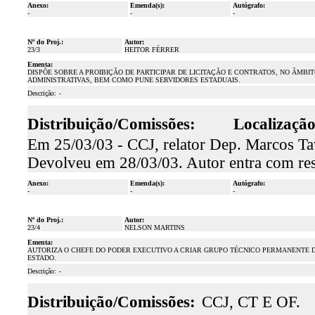
Anexo:
Emenda(s):
Autógrafo:
-
-
-
Nº do Proj.:
Autor:
23/3
HEITOR FÉRRER
Ementa:
DISPÕE SOBRE A PROIBIÇÃO DE PARTICIPAR DE LICITAÇÃO E CONTRATOS, NO ÂMBI
ADMINISTRATIVAS, BEM COMO PUNE SERVIDORES ESTADUAIS.
Descrição:
-
Distribuição/Comissões:
Localização
Em 25/03/03 - CCJ, relator Dep. Marcos Tav
Devolveu em 28/03/03. Autor entra com res
Anexo:
Emenda(s):
Autógrafo:
-
-
-
Nº do Proj.:
Autor:
23/4
NELSON MARTINS
Ementa:
AUTORIZA O CHEFE DO PODER EXECUTIVO A CRIAR GRUPO TÉCNICO PERMANENTE DE
ESTADO.
Descrição:
-
Distribuição/Comissões:
CCJ, CT E OF.