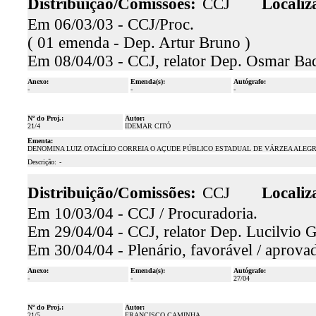
Distribuição/Comissões:
CCJ
Localiz
Em 06/03/03 - CCJ/Proc.
( 01 emenda - Dep. Artur Bruno )
Em 08/04/03 - CCJ, relator Dep. Osmar Ba
Anexo:
Emenda(s):
Autógrafo:
-
-
-
Nº do Proj.:
Autor:
21/4
IDEMAR CITÓ
Ementa:
DENOMINA LUIZ OTACÍLIO CORREIA O AÇUDE PÚBLICO ESTADUAL DE VÁRZEA ALEGR
Descrição:
-
Distribuição/Comissões:
CCJ
Localiz
Em 10/03/04 - CCJ / Procuradoria.
Em 29/04/04 - CCJ, relator Dep. Lucilvio G
Em 30/04/04 - Plenário, favorável / aprova
Anexo:
Emenda(s):
Autógrafo:
-
-
27/04
Nº do Proj.:
Autor:
21/5
FRANCISCO CAMINHA