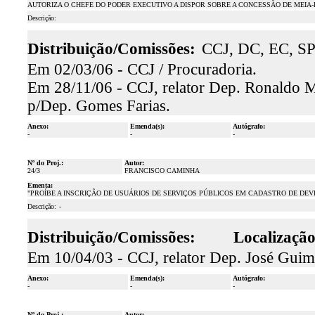
AUTORIZA O CHEFE DO PODER EXECUTIVO A DISPOR SOBRE A CONCESSÃO DE MEIA
Descrição:
Distribuição/Comissões:
CCJ, DC, EC, SP
Em 02/03/06 - CCJ / Procuradoria.
Em 28/11/06 - CCJ, relator Dep. Ronaldo Ma
p/Dep. Gomes Farias.
Anexo:
Emenda(s):
Autógrafo:
-
-
-
Nº do Proj.:
Autor:
24/3
FRANCISCO CAMINHA
Ementa:
"PROÍBE A INSCRIÇÃO DE USUÁRIOS DE SERVIÇOS PÚBLICOS EM CADASTRO DE DEV
Descrição:
-
Distribuição/Comissões:
Localização
Em 10/04/03 - CCJ, relator Dep. José Guima
Anexo:
Emenda(s):
Autógrafo:
-
-
-
Nº do Proj.:
Autor: