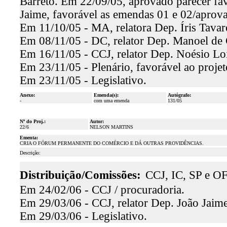
Barreto. Em 22/09/05, aprovado parecer fav
Jaime, favorável as emendas 01 e 02/aprov
Em 11/10/05 - MA, relatora Dep. Íris Tavar
Em 08/11/05 - DC, relator Dep. Manoel de 
Em 16/11/05 - CCJ, relator Dep. Noésio Loi
Em 23/11/05 - Plenário, favorável ao proje
Em 23/11/05 - Legislativo.
Anexo:
Emenda(s):
Autógrafo:
-
com uma emenda
131/05
Nº do Proj.:
Autor:
22/6
NELSON MARTINS
Ementa:
CRIA O FÓRUM PERMANENTE DO COMÉRCIO E DÁ OUTRAS PROVIDÊNCIAS.
Descrição:
Distribuição/Comissões:
CCJ, IC, SP e OF
Em 24/02/06 - CCJ / procuradoria.
Em 29/03/06 - CCJ, relator Dep. João Jaime
Em 29/03/06 - Legislativo.