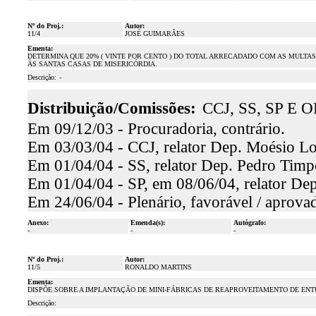
Nº do Proj.:
Autor:
11/4
JOSÉ GUIMARÃES
Ementa:
DETERMINA QUE 20% ( VINTE POR CENTO ) DO TOTAL ARRECADADO COM AS MULTA
ÀS SANTAS CASAS DE MISERICÓRDIA.
Descrição:
-
Distribuição/Comissões:
CCJ, SS, SP E O
Em 09/12/03 - Procuradoria, contrário.
Em 03/03/04 - CCJ, relator Dep. Moésio Loi
Em 01/04/04 - SS, relator Dep. Pedro Timpó
Em 01/04/04 - SP, em 08/06/04, relator Dep.
Em 24/06/04 - Plenário, favorável / aprova
Anexo:
Emenda(s):
Autógrafo:
-
-
-
Nº do Proj.:
Autor:
11/5
RONALDO MARTINS
Ementa:
DISPÕE SOBRE A IMPLANTAÇÃO DE MINI-FÁBRICAS DE REAPROVEITAMENTO DE ENT
Descrição: