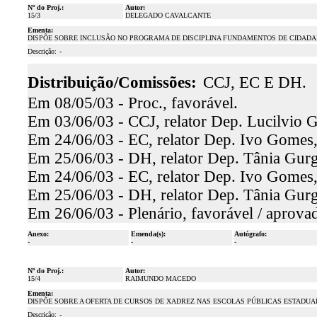
Nº do Proj.:
Autor:
15/3
DELEGADO CAVALCANTE
Ementa:
DISPÕE SOBRE INCLUSÃO NO PROGRAMA DE DISCIPLINA FUNDAMENTOS DE CIDADAN
Descrição:
-
Distribuição/Comissões:
CCJ, EC E DH.
Em 08/05/03 - Proc., favorável.
Em 03/06/03 - CCJ, relator Dep. Lucilvio G
Em 24/06/03 - EC, relator Dep. Ivo Gomes,
Em 25/06/03 - DH, relator Dep. Tânia Gurge
Em 24/06/03 - EC, relator Dep. Ivo Gomes,
Em 25/06/03 - DH, relator Dep. Tânia Gurge
Em 26/06/03 - Plenário, favorável / aprova
Anexo:
Emenda(s):
Autógrafo:
-
-
-
Nº do Proj.:
Autor:
15/4
RAIMUNDO MACEDO
Ementa:
DISPÕE SOBRE A OFERTA DE CURSOS DE XADREZ NAS ESCOLAS PÚBLICAS ESTADUA
Descrição:
-