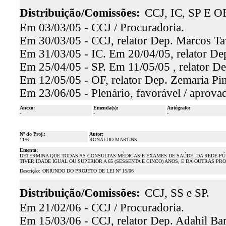
Distribuição/Comissões:
CCJ, IC, SP E OF
Em 03/03/05 - CCJ / Procuradoria.
Em 30/03/05 - CCJ, relator Dep. Marcos Tav
Em 31/03/05 - IC. Em 20/04/05, relator Dep
Em 25/04/05 - SP. Em 11/05/05 , relator De
Em 12/05/05 - OF, relator Dep. Zemaria Pim
Em 23/06/05 - Plenário, favorável / aprova
Anexo:
Emenda(s):
Autógrafo:
-
-
-
Nº do Proj.:
Autor:
11/6
RONALDO MARTINS
Ementa:
DETERMINA QUE TODAS AS CONSULTAS MÉDICAS E EXAMES DE SAÚDE, DA REDE PÚ
TIVER IDADE IGUAL OU SUPERIOR A 65 (SESSENTA E CINCO) ANOS, E DÁ OUTRAS PR
Descrição:
ORIUNDO DO PROJETO DE LEI Nº 15/06
Distribuição/Comissões:
CCJ, SS e SP.
Em 21/02/06 - CCJ / Procuradoria.
Em 15/03/06 - CCJ, relator Dep. Adahil Bar