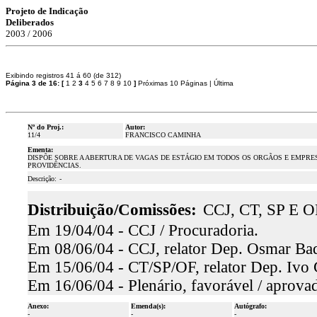
Projeto de Indicação
Deliberados
2003 / 2006
Exibindo registros 41 á 60 (de 312)
Página 3 de 16:
[
1
2
3
4
5
6
7
8
9
10
]
Próximas 10 Páginas
|
Última
Nº do Proj.:
Autor:
11/4
FRANCISCO CAMINHA
Ementa:
DISPÕE SOBRE A ABERTURA DE VAGAS DE ESTÁGIO EM TODOS OS ORGÃOS E EMPRE
PROVIDÊNCIAS.
Descrição:
-
Distribuição/Comissões:
CCJ, CT, SP E O
Em 19/04/04 - CCJ / Procuradoria.
Em 08/06/04 - CCJ, relator Dep. Osmar Baqu
Em 15/06/04 - CT/SP/OF, relator Dep. Ivo 
Em 16/06/04 - Plenário, favorável / aprovad
Anexo:
Emenda(s):
Autógrafo:
-
-
-