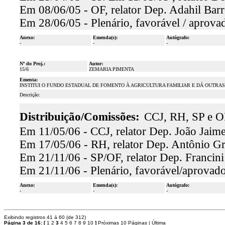
Em 08/06/05 - OF, relator Dep. Adahil Barr
Em 28/06/05 - Plenário, favorável / aprova
Anexo:
Emenda(s):
Autógrafo:
-
-
-
Nº do Proj.:
Autor:
15/6
ZEMARIA PIMENTA
Ementa:
INSTITUI O FUNDO ESTADUAL DE FOMENTO À AGRICULTURA FAMILIAR E DÁ OUTRAS
Descrição:
Distribuição/Comissões:
CCJ, RH, SP e O
Em 11/05/06 - CCJ, relator Dep. João Jaime
Em 17/05/06 - RH, relator Dep. Antônio Gra
Em 21/11/06 - SP/OF, relator Dep. Francini
Em 21/11/06 - Plenário, favorável/aprovado
Anexo:
Emenda(s):
Autógrafo:
-
-
-
Exibindo registros 41 á 60 (de 312)
Página 3 de 16:
[
1
2
3
4
5
6
7
8
9
10
]
Próximas 10 Páginas
|
Última