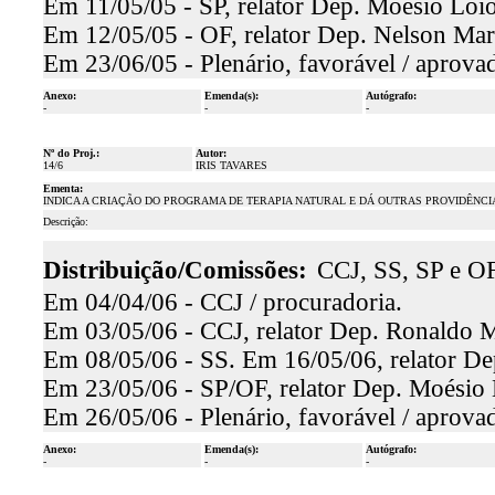
Em 11/05/05 - SP, relator Dep. Moésio Loio
Em 12/05/05 - OF, relator Dep. Nelson Mart
Em 23/06/05 - Plenário, favorável / aprova
Anexo:
Emenda(s):
Autógrafo:
-
-
-
Nº do Proj.:
Autor:
14/6
IRIS TAVARES
Ementa:
INDICA A CRIAÇÃO DO PROGRAMA DE TERAPIA NATURAL E DÁ OUTRAS PROVIDÊNCI
Descrição:
Distribuição/Comissões:
CCJ, SS, SP e OF
Em 04/04/06 - CCJ / procuradoria.
Em 03/05/06 - CCJ, relator Dep. Ronaldo Ma
Em 08/05/06 - SS. Em 16/05/06, relator De
Em 23/05/06 - SP/OF, relator Dep. Moésio L
Em 26/05/06 - Plenário, favorável / aprova
Anexo:
Emenda(s):
Autógrafo:
-
-
-