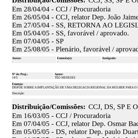
Distribuição/Comissões:
CCJ, SS, SP E O
Em 28/04/04 - CCJ / Procuradoria
Em 26/05/04 - CCJ, relator Dep. João Jaime
Em 27/05/04 - SS, RETORNA AO LEGIS
Em 05/04/05 - SS, favorável / aprovado.
Em 07/04/05 - SP
Em 25/08/05 - Plenário, favorável / aprova
Anexo:
Emenda(s):
Autógrafo:
-
-
-
Nº do Proj.:
Autor:
14/5
TÉO MENEZES
Ementa:
DISPÕE SOBRE A IMPLANTAÇÃO DE UMA DELEGACIA REGIONAL DA MULHER PARA O M
Descrição:
Distribuição/Comissões:
CCJ, DS, SP E O
Em 16/03/05 - CCJ / Procuradoria
Em 07/04/05 - CCJ, relator Dep. Osmar Baqu
Em 05/05/05 - DS, relator Dep. paulo Duart