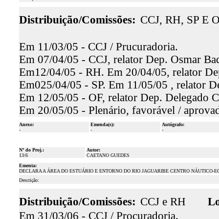
Distribuição/Comissões:
CCJ, RH, SP E 
Em 11/03/05 - CCJ / Prucuradoria.
Em 07/04/05 - CCJ, relator Dep. Osmar Baqu
Em12/04/05 - RH. Em 20/04/05, relator Dep
Em025/04/05 - SP. Em 11/05/05 , relator De
Em 12/05/05 - OF, relator Dep. Delegado Ca
Em 20/05/05 - Plenário, favorável / aprova
Anexo:
Emenda(s):
Autógrafo:
-
-
-
Nº do Proj.:
Autor:
13/6
CAETANO GUEDES
Ementa:
DECLARA A ÁREA DO ESTUÁRIO E ENTORNO DO RIO JAGUARIBE CENTRO NÁUTICO-E
Descrição:
Distribuição/Comissões:
CCJ e RH
Lo
Em 31/03/06 - CCJ / Procuradoria.