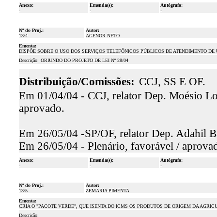
Anexo:
Emenda(s):
Autógrafo:
-
-
-
Nº do Proj.:
Autor:
13/4
AGENOR NETO
Ementa:
DISPÕE SOBRE O USO DOS SERVIÇOS TELEFÔNICOS PÚBLICOS DE ATENDIMENTO DE
Descrição:
ORIUNDO DO PROJETO DE LEI Nº 28/04
Distribuição/Comissões:
CCJ, SS E OF.
Em 01/04/04 - CCJ, relator Dep. Moésio Loi
aprovado.
Em 26/05/04 -SP/OF, relator Dep. Adahil Ba
Em 26/05/04 - Plenário, favorável / aprova
Anexo:
Emenda(s):
Autógrafo:
-
-
-
Nº do Proj.:
Autor:
13/5
ZEMARIA PIMENTA
Ementa:
CRIA O "PACOTE VERDE", QUE ISENTA DO ICMS OS PRODUTOS DE ORIGEM DA AGRI
Descrição: