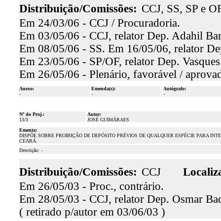
Distribuição/Comissões:
CCJ, SS, SP e OF
Em 24/03/06 - CCJ / Procuradoria.
Em 03/05/06 - CCJ, relator Dep. Adahil Bar
Em 08/05/06 - SS. Em 16/05/06, relator De
Em 23/05/06 - SP/OF, relator Dep. Vasques
Em 26/05/06 - Plenário, favorável / aprova
Anexo:
Emenda(s):
Autógrafo:
-
-
-
Nº do Proj.:
Autor:
13/3
JOSÉ GUIMÁRAES
Ementa:
DISPÕE SOBRE PROIBIÇÃO DE DEPÓSITO PRÉVIOS DE QUALQUER ESPÉCIE PARA INT
CEARÁ.
Descrição:
-
Distribuição/Comissões:
CCJ
Localiz
Em 26/05/03 - Proc., contrário.
Em 28/05/03 - CCJ, relator Dep. Osmar Baqu
( retirado p/autor em 03/06/03 )