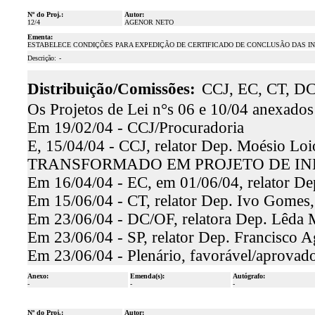
Nº do Proj.:
Autor:
12/4
AGENOR NETO
Ementa:
ESTABELECE CONDIÇÕES PARA EXPEDIÇÃO DE CERTIFICADO DE CONCLUSÃO DAS IN
Descrição:
-
Distribuição/Comissões:
CCJ, EC, CT, DC
Os Projetos de Lei n°s 06 e 10/04 anexados
Em 19/02/04 - CCJ/Procuradoria
E, 15/04/04 - CCJ, relator Dep. Moésio Loi
TRANSFORMADO EM PROJETO DE IND
Em 16/04/04 - EC, em 01/06/04, relator De
Em 15/06/04 - CT, relator Dep. Ivo Gomes, 
Em 23/06/04 - DC/OF, relatora Dep. Lêda M
Em 23/06/04 - SP, relator Dep. Francisco A
Em 23/06/04 - Plenário, favorável/aprovado
Anexo:
Emenda(s):
Autógrafo:
-
-
-
Nº do Proj.:
Autor: