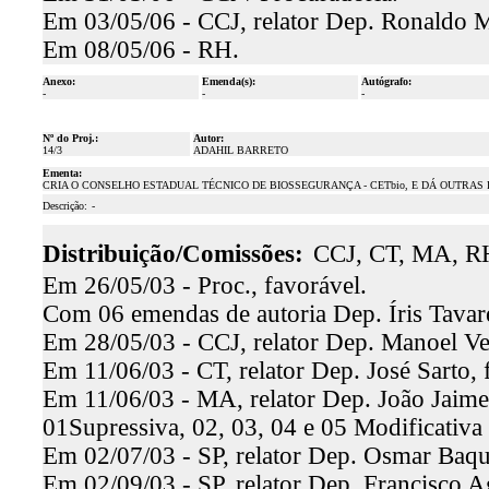
Em 03/05/06 - CCJ, relator Dep. Ronaldo Ma
Em 08/05/06 - RH.
Anexo:
Emenda(s):
Autógrafo:
-
-
-
Nº do Proj.:
Autor:
14/3
ADAHIL BARRETO
Ementa:
CRIA O CONSELHO ESTADUAL TÉCNICO DE BIOSSEGURANÇA - CETbio, E DÁ OUTRAS 
Descrição:
-
Distribuição/Comissões:
CCJ, CT, MA, RH
Em 26/05/03 - Proc., favorável.
Com 06 emendas de autoria Dep. Íris Tavar
Em 28/05/03 - CCJ, relator Dep. Manoel Ver
Em 11/06/03 - CT, relator Dep. José Sarto, 
Em 11/06/03 - MA, relator Dep. João Jaime.
01Supressiva, 02, 03, 04 e 05 Modificativa
Em 02/07/03 - SP, relator Dep. Osmar Baqui
Em 02/09/03 - SP, relator Dep. Francisco Ag