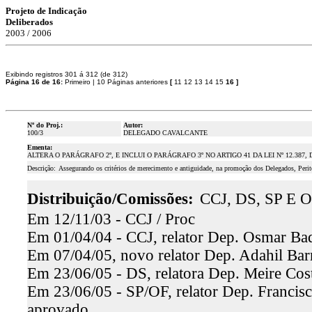
Projeto de Indicação
Deliberados
2003 / 2006
Exibindo registros 301 á 312 (de 312)
Página 16 de 16:
Primeiro
|
10 Páginas anteriores
[
11
12
13
14
15
16
]
Nº do Proj.:
Autor:
100/3
DELEGADO CAVALCANTE
Ementa:
ALTERA O PARÁGRAFO 2º, E INCLUI O PARÁGRAFO 3º NO ARTIGO 41 DA LEI Nº 12.387,
Descrição:
Assegurando os critérios de merecimento e antiguidade, na promoção dos Delegados, Perito
Distribuição/Comissões:
CCJ, DS, SP E O
Em 12/11/03 - CCJ / Proc
Em 01/04/04 - CCJ, relator Dep. Osmar Baq
Em 07/04/05, novo relator Dep. Adahil Barr
Em 23/06/05 - DS, relatora Dep. Meire Cost
Em 23/06/05 - SP/OF, relator Dep. Francisc
aprovado.