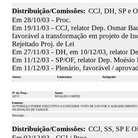
Distribuição/Comissões:
CCJ, DH, SP e O
Em 28/10/03 - Proc.
Em 19/11/03 - CCJ, relator Dep. Osmar Baqu
favorável a transformação em projeto de In
Rejeitado Proj. de Lei
Em 27/11/03 - DH, em 10/12/03, relator Dep
Em 11/12/03 - SP/OF, relator Dep. Moésio L
Em 11/12/03 - Plenário, favorável / aprova
Anexo:
Emenda(s):
Autógrafo:
-
-
-
Nº do Proj.:
Autor:
107/3
NIVALDO CORTEZ
Ementa:
AUTORIZA O PODER EXECUTIVO A CONCEDER VOTO DE LOUVOR E AGRADECIMENTO
NA DOAÇÃO DE SANGUE.
Descrição:
-
Distribuição/Comissões:
CCJ, SS, SP E O
Em 02/12/03 - CCJ / Proc.