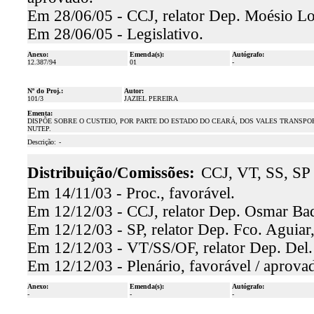
Em 28/06/05 - CCJ, relator Dep. Moésio Lo
Em 28/06/05 - Legislativo.
Anexo:
Emenda(s):
Autógrafo:
12.387/94
01
-
Nº do Proj.:
Autor:
101/3
JAZIEL PEREIRA
Ementa:
DISPÕE SOBRE O CUSTEIO, POR PARTE DO ESTADO DO CEARÁ, DOS VALES TRANSP
NUTEP.
Descrição:
-
Distribuição/Comissões:
CCJ, VT, SS, SP
Em 14/11/03 - Proc., favorável.
Em 12/12/03 - CCJ, relator Dep. Osmar Baqu
Em 12/12/03 - SP, relator Dep. Fco. Aguiar,
Em 12/12/03 - VT/SS/OF, relator Dep. Del. 
Em 12/12/03 - Plenário, favorável / aprova
Anexo:
Emenda(s):
Autógrafo:
-
-
-