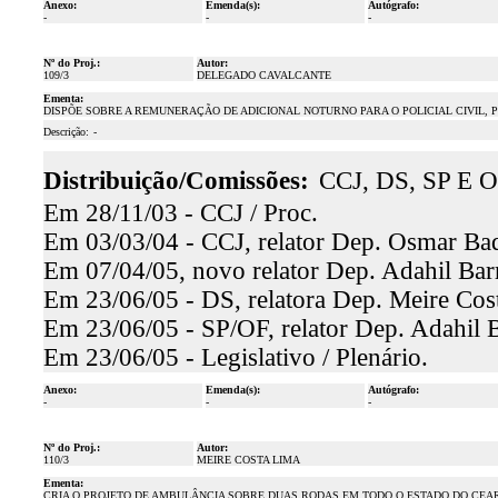
Anexo:
Emenda(s):
Autógrafo:
-
-
-
Nº do Proj.:
Autor:
109/3
DELEGADO CAVALCANTE
Ementa:
DISPÕE SOBRE A REMUNERAÇÃO DE ADICIONAL NOTURNO PARA O POLICIAL CIVIL, P
Descrição:
-
Distribuição/Comissões:
CCJ, DS, SP E O
Em 28/11/03 - CCJ / Proc.
Em 03/03/04 - CCJ, relator Dep. Osmar Baq
Em 07/04/05, novo relator Dep. Adahil Barr
Em 23/06/05 - DS, relatora Dep. Meire Cost
Em 23/06/05 - SP/OF, relator Dep. Adahil B
Em 23/06/05 - Legislativo / Plenário.
Anexo:
Emenda(s):
Autógrafo:
-
-
-
Nº do Proj.:
Autor:
110/3
MEIRE COSTA LIMA
Ementa:
CRIA O PROJETO DE AMBULÂNCIA SOBRE DUAS RODAS EM TODO O ESTADO DO CEAR