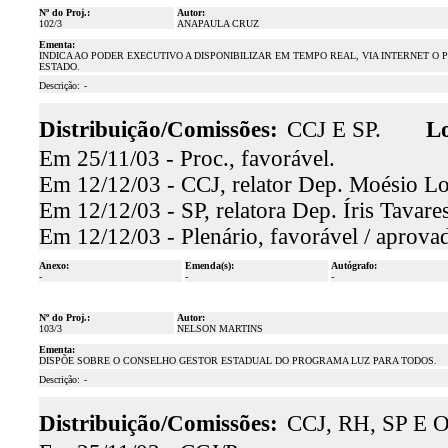
Nº do Proj.:
Autor:
102/3
ANAPAULA CRUZ
Ementa:
INDICA AO PODER EXECUTIVO A DISPONIBILIZAR EM TEMPO REAL, VIA INTERNET O
ESTADO.
Descrição:
-
Distribuição/Comissões:
CCJ E SP.
Lo
Em 25/11/03 - Proc., favorável.
Em 12/12/03 - CCJ, relator Dep. Moésio Loi
Em 12/12/03 - SP, relatora Dep. Íris Tavare
Em 12/12/03 - Plenário, favorável / aprova
Anexo:
Emenda(s):
Autógrafo:
-
-
-
Nº do Proj.:
Autor:
103/3
NELSON MARTINS
Ementa:
DISPÕE SOBRE O CONSELHO GESTOR ESTADUAL DO PROGRAMA LUZ PARA TODOS.
Descrição:
-
Distribuição/Comissões:
CCJ, RH, SP E 