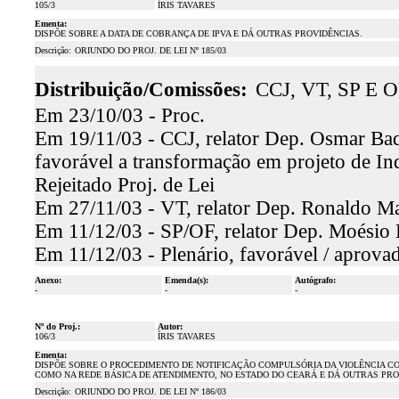
105/3
ÍRIS TAVARES
Ementa:
DISPÕE SOBRE A DATA DE COBRANÇA DE IPVA E DÁ OUTRAS PROVIDÊNCIAS.
Descrição:
ORIUNDO DO PROJ. DE LEI Nº 185/03
Distribuição/Comissões:
CCJ, VT, SP E O
Em 23/10/03 - Proc.
Em 19/11/03 - CCJ, relator Dep. Osmar Baqu
favorável a transformação em projeto de In
Rejeitado Proj. de Lei
Em 27/11/03 - VT, relator Dep. Ronaldo Mar
Em 11/12/03 - SP/OF, relator Dep. Moésio L
Em 11/12/03 - Plenário, favorável / aprova
Anexo:
Emenda(s):
Autógrafo:
-
-
-
Nº do Proj.:
Autor:
106/3
ÍRIS TAVARES
Ementa:
DISPÕE SOBRE O PROCEDIMENTO DE NOTIFICAÇÃO COMPULSÓRIA DA VIOLÊNCIA CO
COMO NA REDE BÁSICA DE ATENDIMENTO, NO ESTADO DO CEARÁ E DÁ OUTRAS PRO
Descrição:
ORIUNDO DO PROJ. DE LEI Nº 186/03