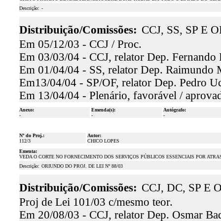
Descrição:
-
Distribuição/Comissões:
CCJ, SS, SP E O
Em 05/12/03 - CCJ / Proc.
Em 03/03/04 - CCJ, relator Dep. Fernando 
Em 01/04/04 - SS, relator Dep. Raimundo M
Em13/04/04 - SP/OF, relator Dep. Pedro Uc
Em 13/04/04 - Plenário, favorável / aprova
Anexo:
Emenda(s):
Autógrafo:
-
-
-
Nº do Proj.:
Autor:
112/3
CHICO LOPES
Ementa:
VEDA O CORTE NO FORNECIMENTO DOS SERVIÇOS PÚBLICOS ESSENCIAIS POR ATRA
Descrição:
ORIUNDO DO PROJ. DE LEI Nº 88/03
Distribuição/Comissões:
CCJ, DC, SP E O
Proj de Lei 101/03 c/mesmo teor.
Em 20/08/03 - CCJ, relator Dep. Osmar Baq