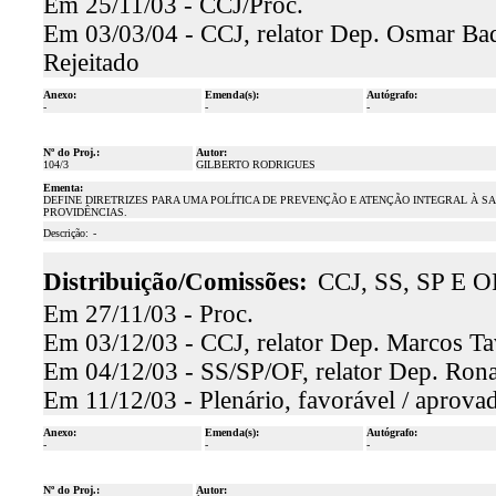
Em 25/11/03 - CCJ/Proc.
Em 03/03/04 - CCJ, relator Dep. Osmar Baqu
Rejeitado
Anexo:
Emenda(s):
Autógrafo:
-
-
-
Nº do Proj.:
Autor:
104/3
GILBERTO RODRIGUES
Ementa:
DEFINE DIRETRIZES PARA UMA POLÍTICA DE PREVENÇÃO E ATENÇÃO INTEGRAL À S
PROVIDÊNCIAS.
Descrição:
-
Distribuição/Comissões:
CCJ, SS, SP E O
Em 27/11/03 - Proc.
Em 03/12/03 - CCJ, relator Dep. Marcos Tav
Em 04/12/03 - SS/SP/OF, relator Dep. Ronal
Em 11/12/03 - Plenário, favorável / aprova
Anexo:
Emenda(s):
Autógrafo:
-
-
-
Nº do Proj.:
Autor: