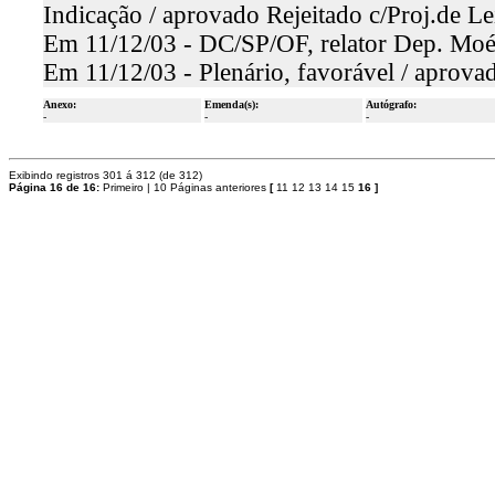
Indicação / aprovado Rejeitado c/Proj.de Le
Em 11/12/03 - DC/SP/OF, relator Dep. Moés
Em 11/12/03 - Plenário, favorável / aprova
Anexo:
Emenda(s):
Autógrafo:
-
-
-
Exibindo registros 301 á 312 (de 312)
Página 16 de 16:
Primeiro
|
10 Páginas anteriores
[
11
12
13
14
15
16
]