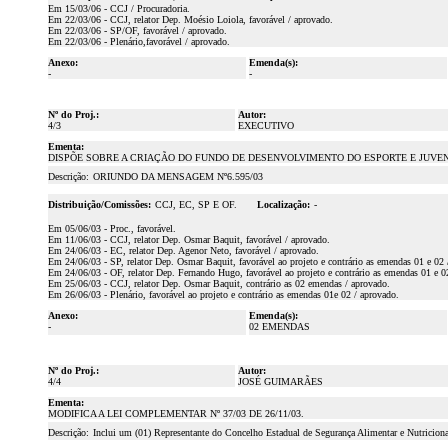
Em 15/03/06 - CCJ / Procuradoria.
Em 22/03/06 - CCJ, relator Dep. Moésio Loiola, favorável / aprovado.
Em 22/03/06 - SP/OF, favorável / aprovado.
Em 22/03/06 - Plenário,favorável / aprovado.
Anexo:
Emenda(s):
-
-
Nº do Proj.:
Autor:
4/3
EXECUTIVO
Ementa:
DISPÕE SOBRE A CRIAÇÃO DO FUNDO DE DESENVOLVIMENTO DO ESPORTE E JUVE
Descrição:
ORIUNDO DA MENSAGEM Nº6.595/03
Distribuição/Comissões:
CCJ, EC, SP E OF.
Localização:
-
Em 05/06/03 - Proc., favorável.
Em 11/06/03 - CCJ, relator Dep. Osmar Baquit, favorável / aprovado.
Em 24/06/03 - EC, relator Dep. Agenor Neto, favorável / aprovado.
Em 24/06/03 - SP, relator Dep. Osmar Baquit, favorável ao projeto e contrário as emendas 01 e 02 
Em 24/06/03 - OF, relator Dep. Fernando Hugo, favorável ao projeto e contrário as emendas 01 e 0
Em 25/06/03 - CCJ, relator Dep. Osmar Baquit, contrário as 02 emendas / aprovado.
Em 26/06/03 - Plenário, favorável ao projeto e contrário as emendas 01e 02 / aprovado.
Anexo:
Emenda(s):
-
02 EMENDAS
Nº do Proj.:
Autor:
4/4
JOSÉ GUIMARÃES
Ementa:
MODIFICA A LEI COMPLEMENTAR Nº 37/03 DE 26/11/03.
Descrição:
Inclui um (01) Representante do Concelho Estadual de Segurança Alimentar e Nutriciona