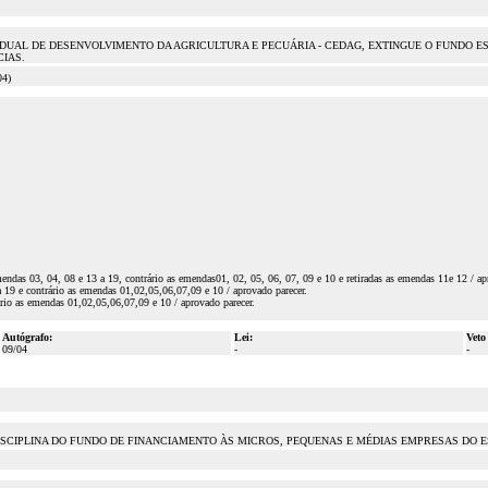
DUAL DE DESENVOLVIMENTO DA AGRICULTURA E PECUÁRIA - CEDAG, EXTINGUE O FUNDO EST
IAS.
4)
ndas 03, 04, 08 e 13 a 19, contrário as emendas01, 02, 05, 06, 07, 09 e 10 e retiradas as emendas 11e 12 / ap
 19 e contrário as emendas 01,02,05,06,07,09 e 10 / aprovado parecer.
rio as emendas 01,02,05,06,07,09 e 10 / aprovado parecer.
Autógrafo:
Lei:
Veto
09/04
-
-
A DISCIPLINA DO FUNDO DE FINANCIAMENTO ÀS MICROS, PEQUENAS E MÉDIAS EMPRESAS DO E