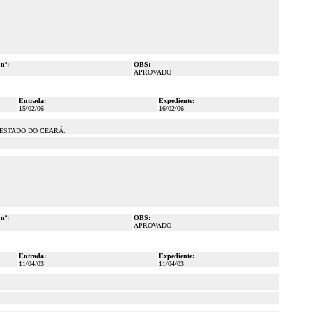
 nº:
OBS:
APROVADO
Entrada:
Expediente:
15/02/06
16/02/06
ESTADO DO CEARÁ.
 nº:
OBS:
APROVADO
Entrada:
Expediente:
11/04/03
11/04/03