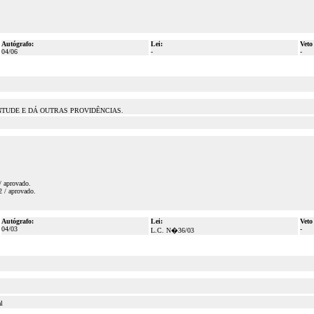
Autógrafo:
Lei:
Veto
04/06
-
-
NTUDE E DÁ OUTRAS PROVIDÊNCIAS.
/ aprovado.
2 / aprovado.
Autógrafo:
Lei:
Veto
04/03
-
L.C. N�36/03
l