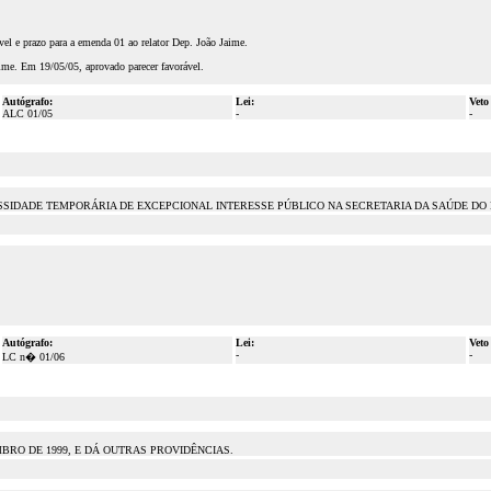
el e prazo para a emenda 01 ao relator Dep. João Jaime.
ime. Em 19/05/05, aprovado parecer favorável.
Autógrafo:
Lei:
Veto
ALC 01/05
-
-
SIDADE TEMPORÁRIA DE EXCEPCIONAL INTERESSE PÚBLICO NA SECRETARIA DA SAÚDE DO 
Autógrafo:
Lei:
Veto
-
-
LC n� 01/06
MBRO DE 1999, E DÁ OUTRAS PROVIDÊNCIAS.