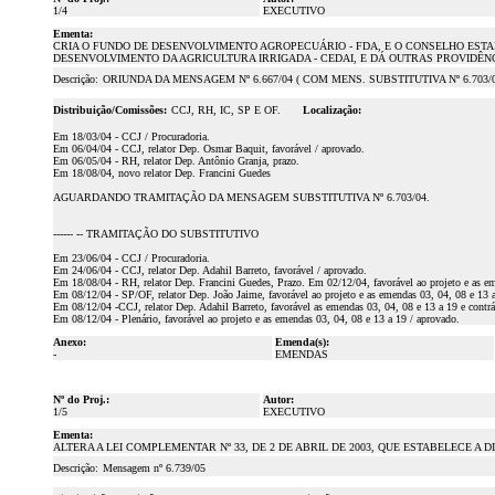
1/4
EXECUTIVO
Ementa:
CRIA O FUNDO DE DESENVOLVIMENTO AGROPECUÁRIO - FDA, E O CONSELHO ESTA
DESENVOLVIMENTO DA AGRICULTURA IRRIGADA - CEDAI, E DÁ OUTRAS PROVIDÊNC
Descrição:
ORIUNDA DA MENSAGEM Nº 6.667/04 ( COM MENS. SUBSTITUTIVA Nº 6.703/0
Distribuição/Comissões:
CCJ, RH, IC, SP E OF.
Localização:
Em 18/03/04 - CCJ / Procuradoria.
Em 06/04/04 - CCJ, relator Dep. Osmar Baquit, favorável / aprovado.
Em 06/05/04 - RH, relator Dep. Antônio Granja, prazo.
Em 18/08/04, novo relator Dep. Francini Guedes
AGUARDANDO TRAMITAÇÃO DA MENSAGEM SUBSTITUTIVA Nº 6.703/04.
------ -- TRAMITAÇÃO DO SUBSTITUTIVO
Em 23/06/04 - CCJ / Procuradoria.
Em 24/06/04 - CCJ, relator Dep. Adahil Barreto, favorável / aprovado.
Em 18/08/04 - RH, relator Dep. Francini Guedes, Prazo. Em 02/12/04, favorável ao projeto e as eme
Em 08/12/04 - SP/OF, relator Dep. João Jaime, favorável ao projeto e as emendas 03, 04, 08 e 13 a
Em 08/12/04 -CCJ, relator Dep. Adahil Barreto, favorável as emendas 03, 04, 08 e 13 a 19 e contrá
Em 08/12/04 - Plenário, favorável ao projeto e as emendas 03, 04, 08 e 13 a 19 / aprovado.
Anexo:
Emenda(s):
-
EMENDAS
Nº do Proj.:
Autor:
1/5
EXECUTIVO
Ementa:
ALTERA A LEI COMPLEMENTAR Nº 33, DE 2 DE ABRIL DE 2003, QUE ESTABELECE 
Descrição:
Mensagem nº 6.739/05