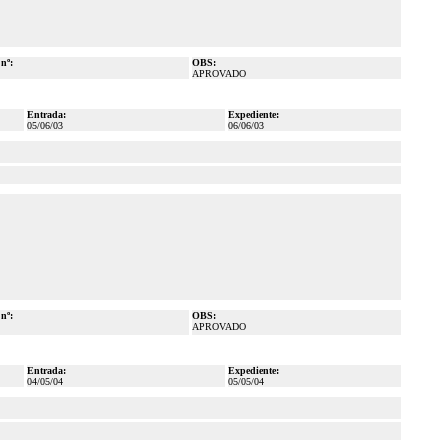
 nº:
OBS:
APROVADO
Entrada:
Expediente:
05/06/03
06/06/03
 nº:
OBS:
APROVADO
Entrada:
Expediente:
04/05/04
05/05/04