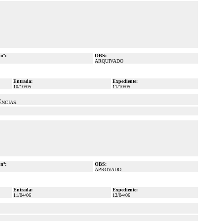
 nº:
OBS:
ARQUIVADO
Entrada:
Expediente:
10/10/05
11/10/05
ÊNCIAS.
 nº:
OBS:
APROVADO
Entrada:
Expediente:
11/04/06
12/04/06