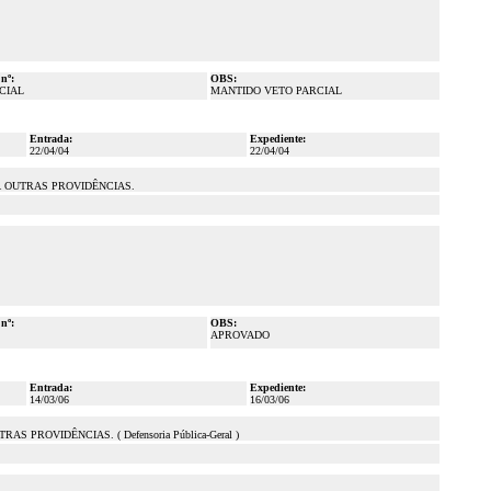
 nº:
OBS:
CIAL
MANTIDO VETO PARCIAL
Entrada:
Expediente:
22/04/04
22/04/04
DÁ OUTRAS PROVIDÊNCIAS.
 nº:
OBS:
APROVADO
Entrada:
Expediente:
14/03/06
16/03/06
PROVIDÊNCIAS. ( Defensoria Pública-Geral )