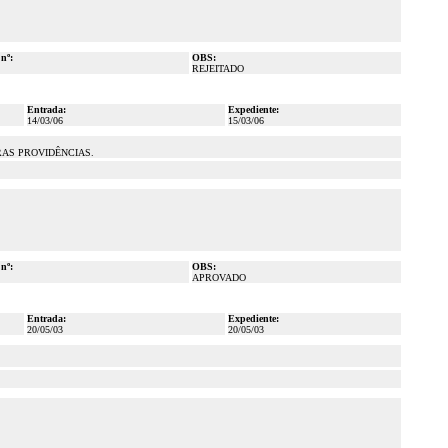
 nº:
OBS:
REJEITADO
Entrada:
Expediente:
14/03/06
15/03/06
RAS PROVIDÊNCIAS.
 nº:
OBS:
APROVADO
Entrada:
Expediente:
20/05/03
20/05/03