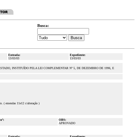
Busca:
Entrada:
Expediente:
13/03/03
13/03/03
TADO, INSTITUÍDO PELA LEI COMPLEMENTAR Nº 5, DE DEZEMBRO DE 1996, E
o. ( emendas 11e12 c/alteração )
 nº:
OBS:
APROVADO
Entrada:
Expediente: