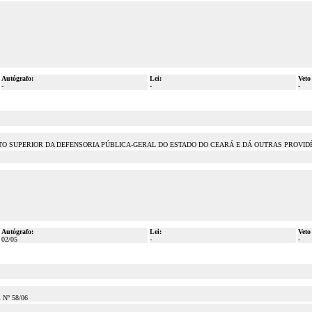
Autógrafo:
Lei:
Veto
-
-
-
TO SUPERIOR DA DEFENSORIA PÚBLICA-GERAL DO ESTADO DO CEARÁ E DÁ OUTRAS PROVID
Autógrafo:
Lei:
Veto
02/05
-
-
Nº 58/06