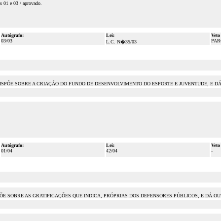
s 01 e 03 / aprovado.
Autógrafo:
Lei:
Veto
03/03
PAR
L.C. N�35/03
UE DISPÕE SOBRE A CRIAÇÃO DO FUNDO DE DESENVOLVIMENTO DO ESPORTE E JUVENTUDE, E 
Autógrafo:
Lei:
Veto
01/04
42/04
-
PÕE SOBRE AS GRATIFICAÇÕES QUE INDICA, PRÓPRIAS DOS DEFENSORES PÚBLICOS, E DÁ OUTRAS 