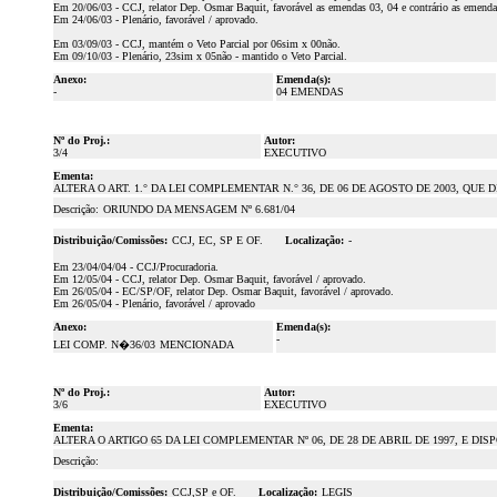
Em 20/06/03 - CCJ, relator Dep. Osmar Baquit, favorável as emendas 03, 04 e contrário as emenda
Em 24/06/03 - Plenário, favorável / aprovado.
Em 03/09/03 - CCJ, mantém o Veto Parcial por 06sim x 00não.
Em 09/10/03 - Plenário, 23sim x 05não - mantido o Veto Parcial.
Anexo:
Emenda(s):
-
04 EMENDAS
Nº do Proj.:
Autor:
3/4
EXECUTIVO
Ementa:
ALTERA O ART. 1.° DA LEI COMPLEMENTAR N.° 36, DE 06 DE AGOSTO DE 2003, Q
Descrição:
ORIUNDO DA MENSAGEM Nº 6.681/04
Distribuição/Comissões:
CCJ, EC, SP E OF.
Localização:
-
Em 23/04/04/04 - CCJ/Procuradoria.
Em 12/05/04 - CCJ, relator Dep. Osmar Baquit, favorável / aprovado.
Em 26/05/04 - EC/SP/OF, relator Dep. Osmar Baquit, favorável / aprovado.
Em 26/05/04 - Plenário, favorável / aprovado
Anexo:
Emenda(s):
-
LEI COMP. N�36/03
MENCIONADA
Nº do Proj.:
Autor:
3/6
EXECUTIVO
Ementa:
ALTERA O ARTIGO 65 DA LEI COMPLEMENTAR Nº 06, DE 28 DE ABRIL DE 1997, E DIS
Descrição:
Distribuição/Comissões:
CCJ,SP e OF.
Localização:
LEGIS