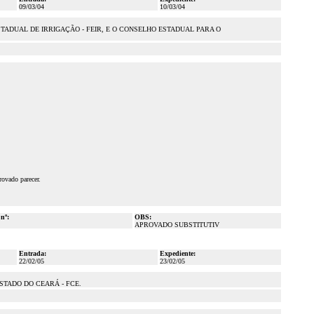
09/03/04
10/03/04
ADUAL DE IRRIGAÇÃO - FEIR, E O CONSELHO ESTADUAL PARA O
rovado parecer.
 nº:
OBS:
APROVADO SUBSTITUTIV
Entrada:
Expediente:
22/02/05
23/02/05
STADO DO CEARÁ - FCE.