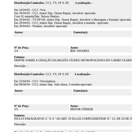
Distribuição/Comissões:
CCJ, VT, SP E OF.
Localização:
-
Em 16/04/03 - CCJ / Proc.
Em 29/04/03 - CCJ, relator Dep. Osmar Baquit, favorável /aprovado.
Com 01 emenda/Dep. Nelson Martins.
Em 29/04/03 - VT/SP/OF, relator Dep. Osmar Baquit, favorável a Mensagem e Emenda /aprovado.
Em 29/04/03 - CCJ, relator Dep. Osmar Baquit, favorável a emenda / aprovado.
Em 29/04/03 - Plenário, favorável /aprovado.
Anexo:
Emenda(s):
-
-
Nº do Proj.:
Autor:
2/4
ÍRIS TAVARES
Ementa:
DISPÕE SOBRE A CRIAÇÃO DA REGIÃO CÍCERO METROPOLITANA DO CARIRI CEAR
Descrição:
-
Distribuição/Comissões:
CCJ, VT, SP E OF
Localização:
-
Em 22/04/04 - CCJ / Procuradoria.
Em 08/06/04 - CCJ, relator Dep. João Jaime, Contrário/aprovado.
Anexo:
Emenda(s):
-
-
Nº do Proj.:
Autor:
2/5
HEITOR FÉRRER
Ementa:
INCLUI PARÁGRAFOS 3.° E 4.° AO ART. 19 DA LEI COMPLEMENTAR N.° 13, DE 20 DE J
Descrição: