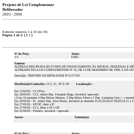
Projetos de Lei Complementar
Deliberados
2003 / 2006
Exibindo registros 1 á 20 (de 35)
Página 1 de 2:
[
1
2
]
Nº do Proj.:
Autor:
1/3
EXEC
Ementa:
ALTERA A DISCIPLINA DO FUNDO DE FINANCIAMENTO ÀS MICROS, PEQUENAS E MÉD
ALTERADO PELA LEI COMPLEMENTAR Nº 16, DE 14 DE DEZEMBRO DE 1999, E DÁ OUTRAS
Descrição:
ORIUNDO DA MENSAGEM Nº 6.577/03
Distribuição/Comissões:
CCJ, IC, SP E OF.
Localização:
-
Em 13/03/03 - CCJ/Proc.
Em 18/03/03 - CCJ, relator Dep. Fernando Hugo, favorável /aprovado.
( Com 10 emendas:4 Dep.Nelson Martins, 4 Dep.Heitor Férrer e 2 Dep. Luizianne Lins ) - ( emenda 0
Em 20/03/03 - IC, relator Dep. Artur Bruno, favorável as emendas 01,02,03,06,07,08,09,10,11 e 12.
Em 27/03/03 - SP/OF, idem a IC.
Em 27/03/03 - CCJ, Idem a SP e OF.
Em 01/04/03 - Plenário, favorável / aprovado
Anexo:
Emenda(s):
-
-
Nº do Proj.:
Autor: