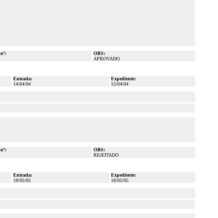
 nº:
OBS:
APROVADO
Entrada:
Expediente:
14/04/04
15/04/04
 nº:
OBS:
REJEITADO
Entrada:
Expediente:
18/05/05
18/05/05