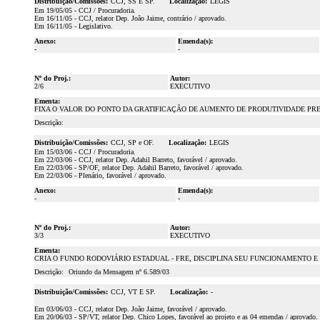
Distribuição/Comissões:
CCJ, SS E SP.
Localização:
LEGIS
Em 19/05/05 - CCJ / Procuradoria.
Em 16/11/05 - CCJ, relator Dep. João Jaime, contrário / aprovado.
Em 16/11/05 - Legislativo.
Anexo:
Emenda(s):
-
-
Nº do Proj.:
Autor:
2/6
EXECUTIVO
Ementa:
FIXA O VALOR DO PONTO DA GRATIFICAÇÃO DE AUMENTO DE PRODUTIVIDADE PREVI
Descrição:
Distribuição/Comissões:
CCJ, SP e OF.
Localização:
LEGIS
Em 15/03/06 - CCJ / Procuradoria.
Em 22/03/06 - CCJ, relator Dep. Adahil Barreto, favorável / aprovado.
Em 22/03/06 - SP/OF, relator Dep. Adahil Barreto, favorável / aprovado.
Em 22/03/06 - Plenário, favorável / aprovado.
Anexo:
Emenda(s):
-
-
Nº do Proj.:
Autor:
3/3
EXECUTIVO
Ementa:
CRIA O FUNDO RODOVIÁRIO ESTADUAL - FRE, DISCIPLINA SEU FUNCIONAMENTO E
Descrição:
Oriundo da Mensagem nº 6.589/03
Distribuição/Comissões:
CCJ, VT E SP.
Localização:
-
Em 03/06/03 - CCJ, relator Dep. João Jaime, favorável / aprovado.
Em 20/06/03 - SP/VT, relator Dep. Chico Lopes, favorável ao projeto e as 04 emendas / aprovado.