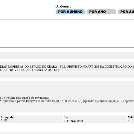
Ordenar:
IAS EMPRESAS DO ESTADO DO CEARÁ - FCE, PREVISTO NO ART. 209 DA CONSTITUIÇÃO DO ES
 PROVIDÊNCIAS. ( Altera a Lei do FDI )
4, retirada pelo autor e 05 prejudicada )
 Aprovada o parecer favorável as emendas 01,03,07,08,09,11 e 12 , rejeitadas as emendas 02,06 e 10 / aprovad
Autógrafo:
Lei:
Veto
01/03
-
L.C. N�33/03