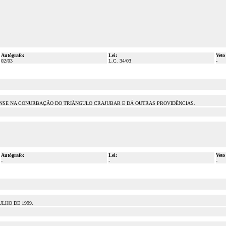
Autógrafo:
Lei:
Veto
02/03
L.C. 34/03
-
ENSE NA CONURBAÇÃO DO TRIÂNGULO CRAJUBAR E DÁ OUTRAS PROVIDÊNCIAS.
Autógrafo:
Lei:
Veto
-
-
-
ULHO DE 1999.