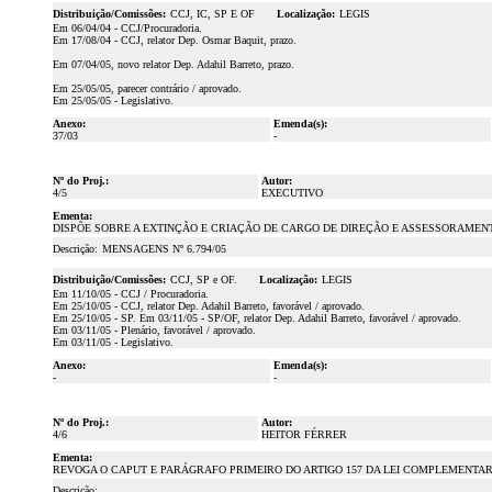
Distribuição/Comissões:
CCJ, IC, SP E OF
Localização:
LEGIS
Em 06/04/04 - CCJ/Procuradoria.
Em 17/08/04 - CCJ, relator Dep. Osmar Baquit, prazo.
Em 07/04/05, novo relator Dep. Adahil Barreto, prazo.
Em 25/05/05, parecer contrário / aprovado.
Em 25/05/05 - Legislativo.
Anexo:
Emenda(s):
37/03
-
Nº do Proj.:
Autor:
4/5
EXECUTIVO
Ementa:
DISPÕE SOBRE A EXTINÇÃO E CRIAÇÃO DE CARGO DE DIREÇÃO E ASSESSORAMEN
Descrição:
MENSAGENS Nº 6.794/05
Distribuição/Comissões:
CCJ, SP e OF.
Localização:
LEGIS
Em 11/10/05 - CCJ / Procuradoria.
Em 25/10/05 - CCJ, relator Dep. Adahil Barreto, favorável / aprovado.
Em 25/10/05 - SP. Em 03/11/05 - SP/OF, relator Dep. Adahil Barreto, favorável / aprovado.
Em 03/11/05 - Plenário, favorável / aprovado.
Em 03/11/05 - Legislativo.
Anexo:
Emenda(s):
-
-
Nº do Proj.:
Autor:
4/6
HEITOR FÉRRER
Ementa:
REVOGA O CAPUT E PARÁGRAFO PRIMEIRO DO ARTIGO 157 DA LEI COMPLEMENTAR 
Descrição: