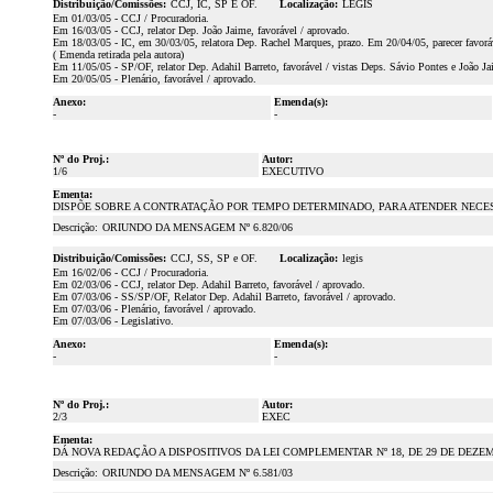
Distribuição/Comissões:
CCJ, IC, SP E OF.
Localização:
LEGIS
Em 01/03/05 - CCJ / Procuradoria.
Em 16/03/05 - CCJ, relator Dep. João Jaime, favorável / aprovado.
Em 18/03/05 - IC, em 30/03/05, relatora Dep. Rachel Marques, prazo. Em 20/04/05, parecer favoráv
( Emenda retirada pela autora)
Em 11/05/05 - SP/OF, relator Dep. Adahil Barreto, favorável / vistas Deps. Sávio Pontes e João Ja
Em 20/05/05 - Plenário, favorável / aprovado.
Anexo:
Emenda(s):
-
-
Nº do Proj.:
Autor:
1/6
EXECUTIVO
Ementa:
DISPÕE SOBRE A CONTRATAÇÃO POR TEMPO DETERMINADO, PARA ATENDER NECES
Descrição:
ORIUNDO DA MENSAGEM Nº 6.820/06
Distribuição/Comissões:
CCJ, SS, SP e OF.
Localização:
legis
Em 16/02/06 - CCJ / Procuradoria.
Em 02/03/06 - CCJ, relator Dep. Adahil Barreto, favorável / aprovado.
Em 07/03/06 - SS/SP/OF, Relator Dep. Adahil Barreto, favorável / aprovado.
Em 07/03/06 - Plenário, favorável / aprovado.
Em 07/03/06 - Legislativo.
Anexo:
Emenda(s):
-
-
Nº do Proj.:
Autor:
2/3
EXEC
Ementa:
DÁ NOVA REDAÇÃO A DISPOSITIVOS DA LEI COMPLEMENTAR Nº 18, DE 29 DE DEZE
Descrição:
ORIUNDO DA MENSAGEM Nº 6.581/03