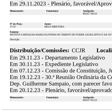
Em 29.11.2023 - Plenário, favorável/Aprov
Memorando:
Emenda(s):
Autógrafo:
-
-
RESO 760/23
Nº do Proj.:
Autor:
17/23
MESA DIRETORA
Ementa:
INSTITUI A MEDALHA MARIA DA PENHA NO ÂMBITO DO PODER LEGISLATIVO E DÁ O
Descrição:
Distribuição/Comissões:
CCJR
Locali
Em 29.11.23 - Departamento Legislativo
Em 30.11.23 - Expediente Legislativo
Em 07.12.23 - Comissão de Constituição, J
Em 19.12.23 - 30.ª Reunião Ordinária da Co
Dep. Guilherme Sampaio, com parecer fav
Em 20.12.23 - Plenário, favorável/aprovad
Memorando:
Emenda(s):
Autógrafo:
-
-
RESO 761/23