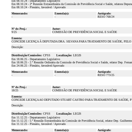
Em 08.10.24 - Departamento Legislativo
Em 08.10.24 - 2ª Reunião Extraordinária da Comissão de Previdência Social e Saúde, relatora Deput
Em 08.10.24 - Plenário, favorável / Aprovado
Memorando:
Emenda(s):
Autógrafo:
-
-
RESO 768/24
Nº do Proj.:
Autor:
9/25
COMISSÃO DE PREVIDÊNCIA SOCIAL E SAÚDE
Ementa:
CONCEDE LICENÇA À DEPUTADA DRA. SILVANA PARA TRATAMENTO DE SAÚDE, PELO PE
Descrição:
Distribuição/Comissões:
CPSS
Localização:
LEGIS
Em 18.06.25 - Departamento Legislativo
Em 18.06.25 - 2.ª Reunião Ordinária da Comissão de Previdência Social e Saúde, relator Dep. Fern
Em 24.06.25 - Plenário, favorável/Aprovado
Memorando:
Emenda(s):
Autógrafo:
-
-
RESO 773/25
Nº do Proj.:
Autor:
18/25
COMISSÃO DE PREVIDÊNCIA SOCIAL E SAÚDE
Ementa:
CONCEDE LICENÇA AO DEPUTADO STUART CASTRO PARA TRATAMENTO DE SAÚDE, PELO
Descrição:
Distribuição/Comissões:
CPSS
Localização:
LEGIS
Em 11.12.25 - Departamento Legislativo
Em 11.12.25 - 5.ª Reunião Extraordinária da Comissão de Previdência Social, relator Dep. Guilherm
Em 11.12.25 - Plenário, favorável / Aprovado
Memorando:
Emenda(s):
Autógrafo: