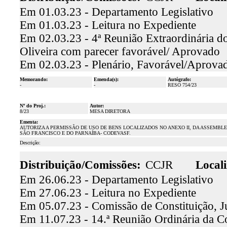
Em 01.03.23 - Departamento Legislativo
Em 01.03.23 - Leitura no Expediente
Em 02.03.23 - 4ª Reunião Extraordinária do
Oliveira com parecer favorável/ Aprovado
Em 02.03.23 - Plenário, Favorável/Aprova
Memorando:
Emenda(s):
Autógrafo:
-
-
RESO 754/23
Nº do Proj.:
Autor:
8/23
MESA DIRETORA
Ementa:
AUTORIZA A PERMISSÃO DE USO DE BENS LOCALIZADOS NO ANEXO II, DA ASSEMBL
SÃO FRANCISCO E DO PARNAÍBA- CODEVASF.
Descrição:
Distribuição/Comissões:
CCJR
Locali
Em 26.06.23 - Departamento Legislativo
Em 27.06.23 - Leitura no Expediente
Em 05.07.23 - Comissão de Constituição, J
Em 11.07.23 - 14.ª Reunião Ordinária da Co