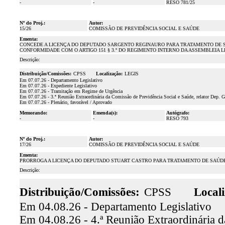
-
-
RESO 781/25
Nº do Proj.:
Autor:
15/26
COMISSÃO DE PREVIDÊNCIA SOCIAL E SAÚDE
Ementa:
CONCEDE A LICENÇA DO DEPUTADO SARGENTO REGINAURO PARA TRATAMENTO DE SAÚDE
CONFORMIDADE COM O ARTIGO 151 § 3.º DO REGIMENTO INTERNO DA ASSEMBLEIA L
Descrição:
Distribuição/Comissões:
CPSS
Localização:
LEGIS
Em 07.07.26 - Departamento Legislativo
Em 07.07.26 - Expediente Legislativo
Em 07.07.26 - Tramitação em Regime de Urgência
Em 07.07.26 - 3.ª Reunião Extraordinária da Comissão de Previdência Social e Saúde, relator Dep. 
Em 07.07.26 - Plenário, favorável / Aprovado
Memorando:
Emenda(s):
Autógrafo:
-
-
RESO 793
Nº do Proj.:
Autor:
17/26
COMISSÃO DE PREVIDÊNCIA SOCIAL E SAÚDE
Ementa:
PRORROGA A LICENÇA DO DEPUTADO STUART CASTRO PARA TRATAMENTO DE SAÚDE P
Descrição:
Distribuição/Comissões:
CPSS
Locali
Em 04.08.26 - Departamento Legislativo
Em 04.08.26 - 4.ª Reunião Extraordinária d