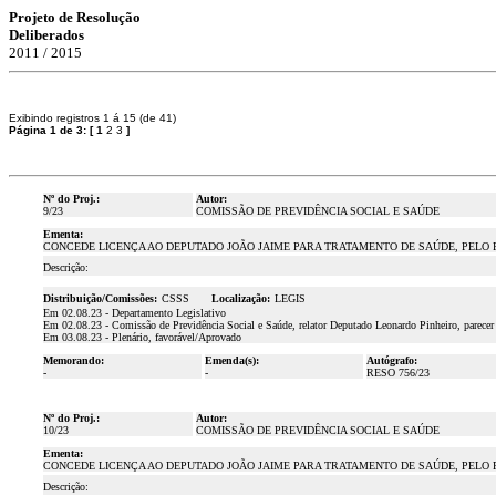
Projeto de Resolução
Deliberados
2011 / 2015
Exibindo registros 1 á 15 (de 41)
Página 1 de 3:
[
1
2
3
]
Nº do Proj.:
Autor:
9/23
COMISSÃO DE PREVIDÊNCIA SOCIAL E SAÚDE
Ementa:
CONCEDE LICENÇA AO DEPUTADO JOÃO JAIME PARA TRATAMENTO DE SAÚDE, PELO PE
Descrição:
Distribuição/Comissões:
CSSS
Localização:
LEGIS
Em 02.08.23 - Departamento Legislativo
Em 02.08.23 - Comissão de Previdência Social e Saúde, relator Deputado Leonardo Pinheiro, parecer
Em 03.08.23 - Plenário, favorável/Aprovado
Memorando:
Emenda(s):
Autógrafo:
-
-
RESO 756/23
Nº do Proj.:
Autor:
10/23
COMISSÃO DE PREVIDÊNCIA SOCIAL E SAÚDE
Ementa:
CONCEDE LICENÇA AO DEPUTADO JOÃO JAIME PARA TRATAMENTO DE SAÚDE, PELO PE
Descrição: