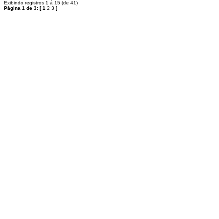
Exibindo registros 1 á 15 (de 41)
Página 1 de 3:
[
1
2
3
]