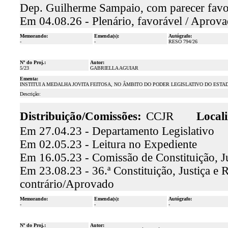
Dep. Guilherme Sampaio, com parecer fav
Em 04.08.26 - Plenário, favorável / Aprov
Memorando:
Emenda(s):
Autógrafo:
-
-
RESO 794/26
Nº do Proj.:
Autor:
5/23
GABRIELLA AGUIAR
Ementa:
INSTITUI A MEDALHA JOVITA FEITOSA, NO ÂMBITO DO PODER LEGISLATIVO DO EST
Descrição:
Distribuição/Comissões:
CCJR
Locali
Em 27.04.23 - Departamento Legislativo
Em 02.05.23 - Leitura no Expediente
Em 16.05.23 - Comissão de Constituição, J
Em 23.08.23 - 36.ª Constituição, Justiça e 
contrário/Aprovado
Memorando:
Emenda(s):
Autógrafo:
-
-
-
Nº do Proj.:
Autor: