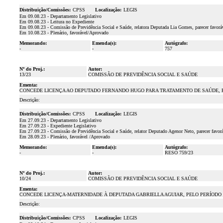
Distribuição/Comissões:
CPSS
Localização:
LEGIS
Em 09.08.23 - Departamento Legislativo
Em 09.08.23 - Leitura no Expediente
Em 09.08.23 - Comissão de Previdência Social e Saúde, relatora Deputada Lia Gomes, parecer favor
Em 10.08.23 - Plenário, favorável/Aprovado
Memorando:
Emenda(s):
Autógrafo:
-
-
757
Nº do Proj.:
Autor:
13/23
COMISSÃO DE PREVIDÊNCIA SOCIAL E SAÚDE
Ementa:
CONCEDE LICENÇA AO DEPUTADO FERNANDO HUGO PARA TRATAMENTO DE SAÚDE, PEL
Descrição:
Distribuição/Comissões:
CPSS
Localização:
LEGIS
Em 27.09.23 - Departamento Legislativo
Em 27.09.23 - Expediente Legislativo
Em 27.09.23 - Comissão de Previdência Social e Saúde, relator Deputado Agenor Neto, parecer favor
Em 28.09.23 - Plenário, favorável /Aprovado
Memorando:
Emenda(s):
Autógrafo:
-
-
RESO 759/23
Nº do Proj.:
Autor:
10/24
COMISSÃO DE PREVIDÊNCIA SOCIAL E SAÚDE
Ementa:
CONCEDE LICENÇA-MATERNIDADE À DEPUTADA GABRIELLA AGUIAR, PELO PERÍODO DE
Descrição:
Distribuição/Comissões:
CPSS
Localização:
LEGIS