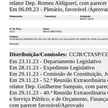
relator Dep. Romeu Aldigueri, com parecer
Em 06.09.23 - Plenário, favorável /Aprova
Memorando:
Emenda(s):
Autógrafo:
-
-
RESO 758/23
Nº do Proj.:
Autor:
16/23
MESA DIRETORA
Ementa:
AUTORIZA A PERMISSÃO DE USO DE BENS LOCALIZADOS NO EDIFÍCIO SEDE DA ASSE
Descrição:
Distribuição/Comissões:
CCJR/CTASP/C
Em 23.11.23 - Departamento Legislativo
Em 28.11.23 - Expediente Legislativo
Em 29.11.23 - Comissão de Constituição, J
Em 29.11.23 - 52.ª Reunião Extraordinária 
relator Dep. Guilherme Sampaio, com pare
Em 29.11.23 - 40.ª Reunião Extraordinária
e Serviço Público; e de Orçamento, Finança
com parecer favorável/Aprovado