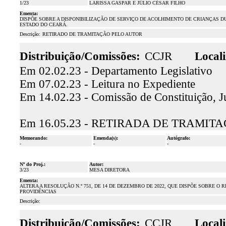
1/23
LARISSA GASPAR E JÚLIO CÉSAR FILHO
Ementa:
DISPÕE SOBRE A DISPONIBILIZAÇÃO DE SERVIÇO DE ACOLHIMENTO DE CRIANÇAS D
ESTADO DO CEARÁ.
Descrição:
RETIRADO DE TRAMITAÇÃO PELO AUTOR
Distribuição/Comissões:
CCJR
Locali
Em 02.02.23 - Departamento Legislativo
Em 07.02.23 - Leitura no Expediente
Em 14.02.23 - Comissão de Constituição, J
Em 16.05.23 - RETIRADA DE TRAMI
Memorando:
Emenda(s):
Autógrafo:
-
-
-
Nº do Proj.:
Autor:
3/23
MESA DIRETORA
Ementa:
ALTERA A RESOLUÇÃO N.º 751, DE 14 DE DEZEMBRO DE 2022, QUE DISPÕE SOBRE O
PROVIDÊNCIAS
Descrição:
Distribuição/Comissões:
CCJR
Locali