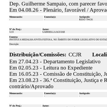
Dep. Guilherme Sampaio, com parecer fav
Em 04.08.26 - Plenário, favorável / Aprov
Memorando:
Emenda(s):
Autógrafo:
-
-
RESO 794/26
Nº do Proj.:
Autor:
5/23
GABRIELLA AGUIAR
Ementa:
INSTITUI A MEDALHA JOVITA FEITOSA, NO ÂMBITO DO PODER LEGISLATIVO DO EST
Descrição:
Distribuição/Comissões:
CCJR
Locali
Em 27.04.23 - Departamento Legislativo
Em 02.05.23 - Leitura no Expediente
Em 16.05.23 - Comissão de Constituição, J
Em 23.08.23 - 36.ª Constituição, Justiça e 
contrário/Aprovado
Memorando:
Emenda(s):
Autógrafo:
-
-
-
Nº do Proj.:
Autor: