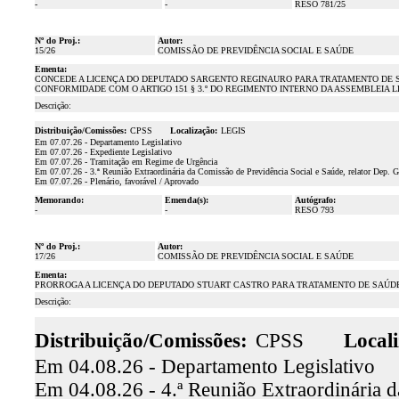
-
-
RESO 781/25
Nº do Proj.:
Autor:
15/26
COMISSÃO DE PREVIDÊNCIA SOCIAL E SAÚDE
Ementa:
CONCEDE A LICENÇA DO DEPUTADO SARGENTO REGINAURO PARA TRATAMENTO DE SAÚDE
CONFORMIDADE COM O ARTIGO 151 § 3.º DO REGIMENTO INTERNO DA ASSEMBLEIA L
Descrição:
Distribuição/Comissões:
CPSS
Localização:
LEGIS
Em 07.07.26 - Departamento Legislativo
Em 07.07.26 - Expediente Legislativo
Em 07.07.26 - Tramitação em Regime de Urgência
Em 07.07.26 - 3.ª Reunião Extraordinária da Comissão de Previdência Social e Saúde, relator Dep. 
Em 07.07.26 - Plenário, favorável / Aprovado
Memorando:
Emenda(s):
Autógrafo:
-
-
RESO 793
Nº do Proj.:
Autor:
17/26
COMISSÃO DE PREVIDÊNCIA SOCIAL E SAÚDE
Ementa:
PRORROGA A LICENÇA DO DEPUTADO STUART CASTRO PARA TRATAMENTO DE SAÚDE P
Descrição:
Distribuição/Comissões:
CPSS
Locali
Em 04.08.26 - Departamento Legislativo
Em 04.08.26 - 4.ª Reunião Extraordinária d