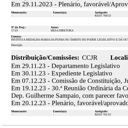
Em 29.11.2023 - Plenário, favorável/Aprov
Memorando:
Emenda(s):
Autógrafo:
-
-
RESO 760/23
Nº do Proj.:
Autor:
17/23
MESA DIRETORA
Ementa:
INSTITUI A MEDALHA MARIA DA PENHA NO ÂMBITO DO PODER LEGISLATIVO E DÁ O
Descrição:
Distribuição/Comissões:
CCJR
Locali
Em 29.11.23 - Departamento Legislativo
Em 30.11.23 - Expediente Legislativo
Em 07.12.23 - Comissão de Constituição, J
Em 19.12.23 - 30.ª Reunião Ordinária da Co
Dep. Guilherme Sampaio, com parecer fav
Em 20.12.23 - Plenário, favorável/aprovad
Memorando:
Emenda(s):
Autógrafo:
-
-
RESO 761/23