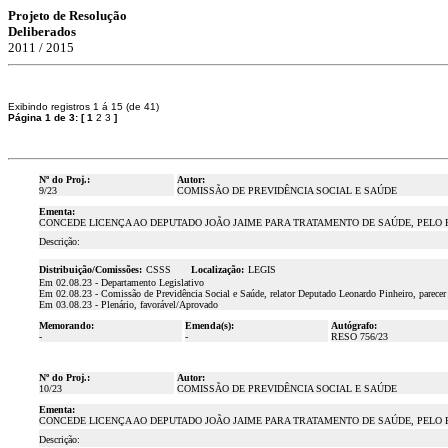
Projeto de Resolução
Deliberados
2011 / 2015
Exibindo registros 1 á 15 (de 41)
Página 1 de 3:
[
1
2
3
]
Nº do Proj.:
Autor:
9/23
COMISSÃO DE PREVIDÊNCIA SOCIAL E SAÚDE
Ementa:
CONCEDE LICENÇA AO DEPUTADO JOÃO JAIME PARA TRATAMENTO DE SAÚDE, PELO PE
Descrição:
Distribuição/Comissões:
CSSS
Localização:
LEGIS
Em 02.08.23 - Departamento Legislativo
Em 02.08.23 - Comissão de Previdência Social e Saúde, relator Deputado Leonardo Pinheiro, parecer
Em 03.08.23 - Plenário, favorável/Aprovado
Memorando:
Emenda(s):
Autógrafo:
-
-
RESO 756/23
Nº do Proj.:
Autor:
10/23
COMISSÃO DE PREVIDÊNCIA SOCIAL E SAÚDE
Ementa:
CONCEDE LICENÇA AO DEPUTADO JOÃO JAIME PARA TRATAMENTO DE SAÚDE, PELO PE
Descrição: