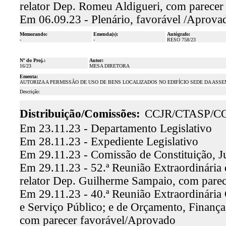
relator Dep. Romeu Aldigueri, com parecer
Em 06.09.23 - Plenário, favorável /Aprova
Memorando:
Emenda(s):
Autógrafo:
-
-
RESO 758/23
Nº do Proj.:
Autor:
16/23
MESA DIRETORA
Ementa:
AUTORIZA A PERMISSÃO DE USO DE BENS LOCALIZADOS NO EDIFÍCIO SEDE DA ASSE
Descrição:
Distribuição/Comissões:
CCJR/CTASP/C
Em 23.11.23 - Departamento Legislativo
Em 28.11.23 - Expediente Legislativo
Em 29.11.23 - Comissão de Constituição, J
Em 29.11.23 - 52.ª Reunião Extraordinária 
relator Dep. Guilherme Sampaio, com pare
Em 29.11.23 - 40.ª Reunião Extraordinária
e Serviço Público; e de Orçamento, Finança
com parecer favorável/Aprovado