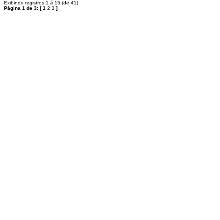
Exibindo registros 1 á 15 (de 41)
Página 1 de 3:
[
1
2
3
]