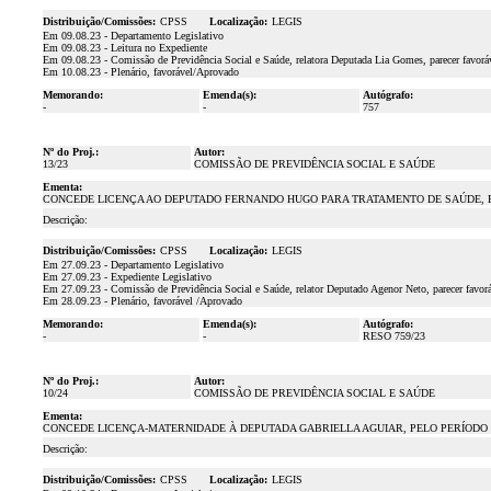
Distribuição/Comissões:
CPSS
Localização:
LEGIS
Em 09.08.23 - Departamento Legislativo
Em 09.08.23 - Leitura no Expediente
Em 09.08.23 - Comissão de Previdência Social e Saúde, relatora Deputada Lia Gomes, parecer favor
Em 10.08.23 - Plenário, favorável/Aprovado
Memorando:
Emenda(s):
Autógrafo:
-
-
757
Nº do Proj.:
Autor:
13/23
COMISSÃO DE PREVIDÊNCIA SOCIAL E SAÚDE
Ementa:
CONCEDE LICENÇA AO DEPUTADO FERNANDO HUGO PARA TRATAMENTO DE SAÚDE, PEL
Descrição:
Distribuição/Comissões:
CPSS
Localização:
LEGIS
Em 27.09.23 - Departamento Legislativo
Em 27.09.23 - Expediente Legislativo
Em 27.09.23 - Comissão de Previdência Social e Saúde, relator Deputado Agenor Neto, parecer favor
Em 28.09.23 - Plenário, favorável /Aprovado
Memorando:
Emenda(s):
Autógrafo:
-
-
RESO 759/23
Nº do Proj.:
Autor:
10/24
COMISSÃO DE PREVIDÊNCIA SOCIAL E SAÚDE
Ementa:
CONCEDE LICENÇA-MATERNIDADE À DEPUTADA GABRIELLA AGUIAR, PELO PERÍODO DE
Descrição:
Distribuição/Comissões:
CPSS
Localização:
LEGIS