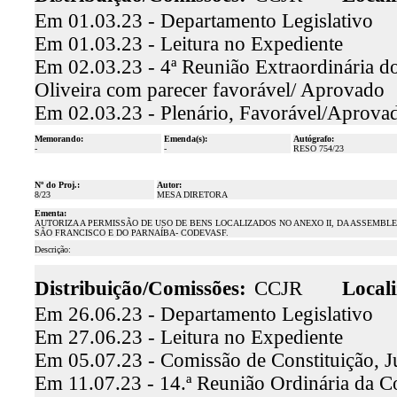
Em 01.03.23 - Departamento Legislativo
Em 01.03.23 - Leitura no Expediente
Em 02.03.23 - 4ª Reunião Extraordinária do
Oliveira com parecer favorável/ Aprovado
Em 02.03.23 - Plenário, Favorável/Aprova
Memorando:
Emenda(s):
Autógrafo:
-
-
RESO 754/23
Nº do Proj.:
Autor:
8/23
MESA DIRETORA
Ementa:
AUTORIZA A PERMISSÃO DE USO DE BENS LOCALIZADOS NO ANEXO II, DA ASSEMBL
SÃO FRANCISCO E DO PARNAÍBA- CODEVASF.
Descrição:
Distribuição/Comissões:
CCJR
Locali
Em 26.06.23 - Departamento Legislativo
Em 27.06.23 - Leitura no Expediente
Em 05.07.23 - Comissão de Constituição, J
Em 11.07.23 - 14.ª Reunião Ordinária da Co