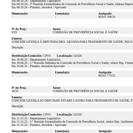
Em 08.10.24 - Departamento Legislativo
Em 08.10.24 - 2ª Reunião Extraordinária da Comissão de Previdência Social e Saúde, relatora Deput
Em 08.10.24 - Plenário, favorável / Aprovado
Memorando:
Emenda(s):
Autógrafo:
-
-
RESO 768/24
Nº do Proj.:
Autor:
9/25
COMISSÃO DE PREVIDÊNCIA SOCIAL E SAÚDE
Ementa:
CONCEDE LICENÇA À DEPUTADA DRA. SILVANA PARA TRATAMENTO DE SAÚDE, PELO PE
Descrição:
Distribuição/Comissões:
CPSS
Localização:
LEGIS
Em 18.06.25 - Departamento Legislativo
Em 18.06.25 - 2.ª Reunião Ordinária da Comissão de Previdência Social e Saúde, relator Dep. Fern
Em 24.06.25 - Plenário, favorável/Aprovado
Memorando:
Emenda(s):
Autógrafo:
-
-
RESO 773/25
Nº do Proj.:
Autor:
18/25
COMISSÃO DE PREVIDÊNCIA SOCIAL E SAÚDE
Ementa:
CONCEDE LICENÇA AO DEPUTADO STUART CASTRO PARA TRATAMENTO DE SAÚDE, PELO
Descrição:
Distribuição/Comissões:
CPSS
Localização:
LEGIS
Em 11.12.25 - Departamento Legislativo
Em 11.12.25 - 5.ª Reunião Extraordinária da Comissão de Previdência Social, relator Dep. Guilherm
Em 11.12.25 - Plenário, favorável / Aprovado
Memorando:
Emenda(s):
Autógrafo: