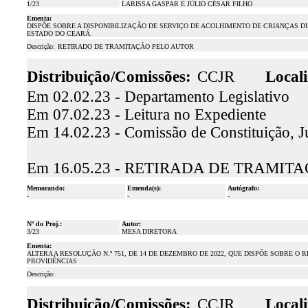
1/23
LARISSA GASPAR E JÚLIO CÉSAR FILHO
Ementa:
DISPÕE SOBRE A DISPONIBILIZAÇÃO DE SERVIÇO DE ACOLHIMENTO DE CRIANÇAS D
ESTADO DO CEARÁ.
Descrição:
RETIRADO DE TRAMITAÇÃO PELO AUTOR
Distribuição/Comissões:
CCJR
Locali
Em 02.02.23 - Departamento Legislativo
Em 07.02.23 - Leitura no Expediente
Em 14.02.23 - Comissão de Constituição, J
Em 16.05.23 - RETIRADA DE TRAMI
Memorando:
Emenda(s):
Autógrafo:
-
-
-
Nº do Proj.:
Autor:
3/23
MESA DIRETORA
Ementa:
ALTERA A RESOLUÇÃO N.º 751, DE 14 DE DEZEMBRO DE 2022, QUE DISPÕE SOBRE O
PROVIDÊNCIAS
Descrição:
Distribuição/Comissões:
CCJR
Locali