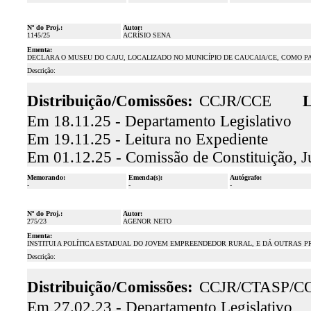
Nº do Proj.:
Autor:
1145/25
ACRÍSIO SENA
Ementa:
DECLARA O MUSEU DO CAJU, LOCALIZADO NO MUNICÍPIO DE CAUCAIA/CE, COMO P
Descrição:
Distribuição/Comissões:
CCJR/CCE
L
Em 18.11.25 - Departamento Legislativo
Em 19.11.25 - Leitura no Expediente
Em 01.12.25 - Comissão de Constituição, J
Memorando:
Emenda(s):
Autógrafo:
-
-
-
Nº do Proj.:
Autor:
275/23
AGENOR NETO
Ementa:
INSTITUI A POLÍTICA ESTADUAL DO JOVEM EMPREENDEDOR RURAL, E DÁ OUTRAS P
Descrição:
Distribuição/Comissões:
CCJR/CTASP/C
Em 27.02.23 - Departamento Legislativo