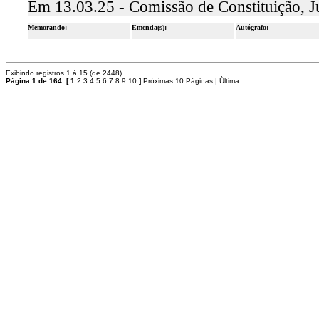
Em 13.03.25 - Comissão de Constituição, J
Memorando:
Emenda(s):
Autógrafo:
-
-
-
Exibindo registros 1 á 15 (de 2448)
Página 1 de 164:
[
1
2
3
4
5
6
7
8
9
10
]
Próximas 10 Páginas
|
Ùltima