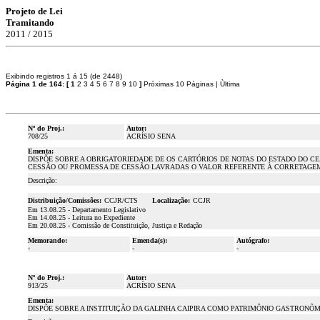
Projeto de Lei
Tramitando
2011 / 2015
Exibindo registros 1 á 15 (de 2448)
Página 1 de 164:
[
1
2
3
4
5
6
7
8
9
10
]
Próximas 10 Páginas
|
Ùltima
Nº do Proj.:
Autor:
708/25
ACRÍSIO SENA
Ementa:
DISPÕE SOBRE A OBRIGATORIEDADE DE OS CARTÓRIOS DE NOTAS DO ESTADO DO C
CESSÃO OU PROMESSA DE CESSÃO LAVRADAS O VALOR REFERENTE À CORRETAGEM, 
Descrição:
Distribuição/Comissões:
CCJR/CTS
Localização:
CCJR
Em 13.08.25 - Departamento Legislativo
Em 14.08.25 - Leitura no Expediente
Em 20.08.25 - Comissão de Constituição, Justiça e Redação
Memorando:
Emenda(s):
Autógrafo:
-
-
-
Nº do Proj.:
Autor:
913/25
ACRÍSIO SENA
Ementa:
DISPÕE SOBRE A INSTITUIÇÃO DA GALINHA CAIPIRA COMO PATRIMÔNIO GASTRONÔM