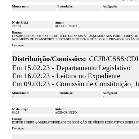
Memorando:
Emenda(s):
Autógrafo:
-
-
-
Nº do Proj.:
Autor:
247/23
AGENOR NETO
Ementa:
DESARQUIVAMENTO DO PROJETO DE LEI N° 188/22 - ASSEGURA AOS PORTADORES D
NOS MEIOS DE TRANSPORTE E ESTABELECIMENTOS PÚBLICOS E PRIVADOS NO ÂMBI
Descrição:
Distribuição/Comissões:
CCJR/CSSS/CD
Em 15.02.23 - Departamento Legislativo
Em 16.02.23 - Leitura no Expediente
Em 09.03.23 - Comissão de Constituição, J
Memorando:
Emenda(s):
Autógrafo:
-
-
-
Nº do Proj.:
Autor:
64/25
AGENOR NETO
Ementa:
DISPÕE SOBRE A OBRIGATORIEDADE DE EXIBIÇÃO DE VÍDEOS EDUCATIVOS SOBRE 
Descrição: