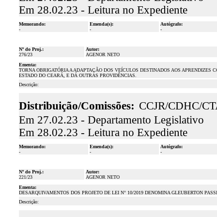
Em 28.02.23 - Leitura no Expediente
Memorando:
Emenda(s):
Autógrafo:
-
-
-
Nº do Proj.:
Autor:
276/23
AGENOR NETO
Ementa:
TORNA OBRIGATÓRIA A ADAPTAÇÃO DOS VEÍCULOS DESTINADOS AOS APRENDIZES 
ESTADO DO CEARÁ, E DÁ OUTRAS PROVIDÊNCIAS.
Descrição:
Distribuição/Comissões:
CCJR/CDHC/CT
Em 27.02.23 - Departamento Legislativo
Em 28.02.23 - Leitura no Expediente
Memorando:
Emenda(s):
Autógrafo:
-
-
-
Nº do Proj.:
Autor:
221/23
AGENOR NETO
Ementa:
DESARQUIVAMENTOS DOS PROJETO DE LEI N° 10/2019 DENOMINA GLEUBERTON PASSI
Descrição: