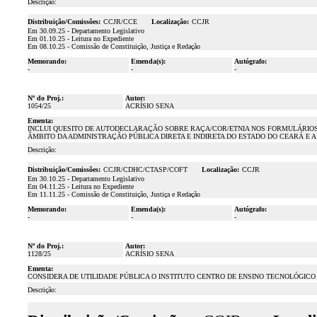
Descrição:
Distribuição/Comissões:
CCJR/CCE
Localização:
CCJR
Em 30.09.25 - Departamento Legislativo
Em 01.10.25 - Leitura no Expediente
Em 08.10.25 - Comissão de Constituição, Justiça e Redação
Memorando:
Emenda(s):
Autógrafo:
-
-
-
Nº do Proj.:
Autor:
1054/25
ACRÍSIO SENA
Ementa:
INCLUI QUESITO DE AUTODECLARAÇÃO SOBRE RAÇA/COR/ETNIA NOS FORMULÁRIOS
ÂMBITO DA ADMINISTRAÇÃO PÚBLICA DIRETA E INDIRETA DO ESTADO DO CEARÁ E 
Descrição:
Distribuição/Comissões:
CCJR/CDHC/CTASP/COFT
Localização:
CCJR
Em 30.10.25 - Departamento Legislativo
Em 04.11.25 - Leitura no Expediente
Em 11.11.25 - Comissão de Constituição, Justiça e Redação
Memorando:
Emenda(s):
Autógrafo:
-
-
-
Nº do Proj.:
Autor:
1128/25
ACRÍSIO SENA
Ementa:
CONSIDERA DE UTILIDADE PÚBLICA O INSTITUTO CENTRO DE ENSINO TECNOLÓGICO 
Descrição: