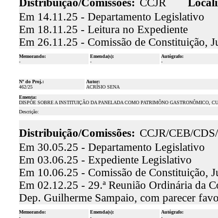
Distribuição/Comissões:
CCJR
Locali
Em 14.11.25 - Departamento Legislativo
Em 18.11.25 - Leitura no Expediente
Em 26.11.25 - Comissão de Constituição, J
Memorando:
Emenda(s):
Autógrafo:
-
-
-
Nº do Proj.:
Autor:
462/25
ACRÍSIO SENA
Ementa:
DISPÕE SOBRE A INSTITUIÇÃO DA PANELADA COMO PATRIMÔNO GASTRONÔMICO, CU
Descrição:
Distribuição/Comissões:
CCJR/CEB/CDS
Em 30.05.25 - Departamento Legislativo
Em 03.06.25 - Expediente Legislativo
Em 10.06.25 - Comissão de Constituição, J
Em 02.12.25 - 29.ª Reunião Ordinária da Co
Dep. Guilherme Sampaio, com parecer fav
Memorando:
Emenda(s):
Autógrafo:
-
-
-