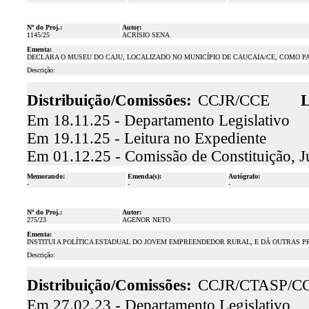
Nº do Proj.:
Autor:
1145/25
ACRÍSIO SENA
Ementa:
DECLARA O MUSEU DO CAJU, LOCALIZADO NO MUNICÍPIO DE CAUCAIA/CE, COMO P
Descrição:
Distribuição/Comissões:
CCJR/CCE
L
Em 18.11.25 - Departamento Legislativo
Em 19.11.25 - Leitura no Expediente
Em 01.12.25 - Comissão de Constituição, J
Memorando:
Emenda(s):
Autógrafo:
-
-
-
Nº do Proj.:
Autor:
275/23
AGENOR NETO
Ementa:
INSTITUI A POLÍTICA ESTADUAL DO JOVEM EMPREENDEDOR RURAL, E DÁ OUTRAS P
Descrição:
Distribuição/Comissões:
CCJR/CTASP/C
Em 27.02.23 - Departamento Legislativo