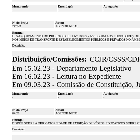
Memorando:
Emenda(s):
Autógrafo:
-
-
-
Nº do Proj.:
Autor:
247/23
AGENOR NETO
Ementa:
DESARQUIVAMENTO DO PROJETO DE LEI N° 188/22 - ASSEGURA AOS PORTADORES D
NOS MEIOS DE TRANSPORTE E ESTABELECIMENTOS PÚBLICOS E PRIVADOS NO ÂMBI
Descrição:
Distribuição/Comissões:
CCJR/CSSS/CD
Em 15.02.23 - Departamento Legislativo
Em 16.02.23 - Leitura no Expediente
Em 09.03.23 - Comissão de Constituição, J
Memorando:
Emenda(s):
Autógrafo:
-
-
-
Nº do Proj.:
Autor:
64/25
AGENOR NETO
Ementa:
DISPÕE SOBRE A OBRIGATORIEDADE DE EXIBIÇÃO DE VÍDEOS EDUCATIVOS SOBRE 
Descrição: