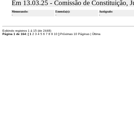
Em 13.03.25 - Comissão de Constituição, J
Memorando:
Emenda(s):
Autógrafo:
-
-
-
Exibindo registros 1 á 15 (de 2448)
Página 1 de 164:
[
1
2
3
4
5
6
7
8
9
10
]
Próximas 10 Páginas
|
Ùltima