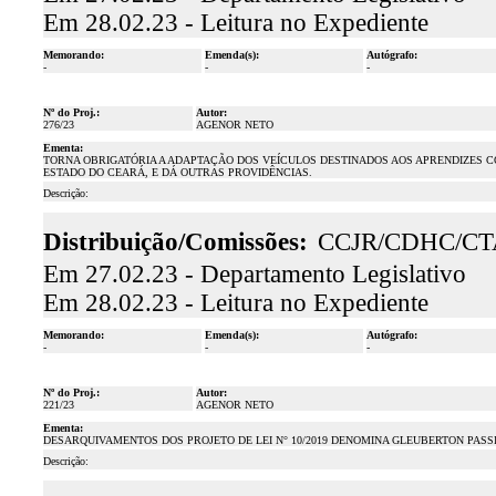
Em 28.02.23 - Leitura no Expediente
Memorando:
Emenda(s):
Autógrafo:
-
-
-
Nº do Proj.:
Autor:
276/23
AGENOR NETO
Ementa:
TORNA OBRIGATÓRIA A ADAPTAÇÃO DOS VEÍCULOS DESTINADOS AOS APRENDIZES 
ESTADO DO CEARÁ, E DÁ OUTRAS PROVIDÊNCIAS.
Descrição:
Distribuição/Comissões:
CCJR/CDHC/CT
Em 27.02.23 - Departamento Legislativo
Em 28.02.23 - Leitura no Expediente
Memorando:
Emenda(s):
Autógrafo:
-
-
-
Nº do Proj.:
Autor:
221/23
AGENOR NETO
Ementa:
DESARQUIVAMENTOS DOS PROJETO DE LEI N° 10/2019 DENOMINA GLEUBERTON PASSI
Descrição: