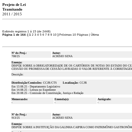
Projeto de Lei
Tramitando
2011 / 2015
Exibindo registros 1 á 15 (de 2448)
Página 1 de 164:
[
1
2
3
4
5
6
7
8
9
10
]
Próximas 10 Páginas
|
Ùltima
Nº do Proj.:
Autor:
708/25
ACRÍSIO SENA
Ementa:
DISPÕE SOBRE A OBRIGATORIEDADE DE OS CARTÓRIOS DE NOTAS DO ESTADO DO C
CESSÃO OU PROMESSA DE CESSÃO LAVRADAS O VALOR REFERENTE À CORRETAGEM, 
Descrição:
Distribuição/Comissões:
CCJR/CTS
Localização:
CCJR
Em 13.08.25 - Departamento Legislativo
Em 14.08.25 - Leitura no Expediente
Em 20.08.25 - Comissão de Constituição, Justiça e Redação
Memorando:
Emenda(s):
Autógrafo:
-
-
-
Nº do Proj.:
Autor:
913/25
ACRÍSIO SENA
Ementa:
DISPÕE SOBRE A INSTITUIÇÃO DA GALINHA CAIPIRA COMO PATRIMÔNIO GASTRONÔM