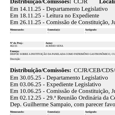
Distribuição/Comissões:
CCJR
Locali
Em 14.11.25 - Departamento Legislativo
Em 18.11.25 - Leitura no Expediente
Em 26.11.25 - Comissão de Constituição, J
Memorando:
Emenda(s):
Autógrafo:
-
-
-
Nº do Proj.:
Autor:
462/25
ACRÍSIO SENA
Ementa:
DISPÕE SOBRE A INSTITUIÇÃO DA PANELADA COMO PATRIMÔNO GASTRONÔMICO, CU
Descrição:
Distribuição/Comissões:
CCJR/CEB/CDS
Em 30.05.25 - Departamento Legislativo
Em 03.06.25 - Expediente Legislativo
Em 10.06.25 - Comissão de Constituição, J
Em 02.12.25 - 29.ª Reunião Ordinária da Co
Dep. Guilherme Sampaio, com parecer fav
Memorando:
Emenda(s):
Autógrafo:
-
-
-