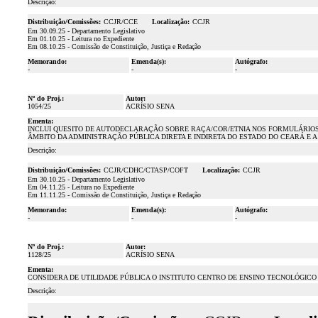
Descrição:
Distribuição/Comissões:
CCJR/CCE
Localização:
CCJR
Em 30.09.25 - Departamento Legislativo
Em 01.10.25 - Leitura no Expediente
Em 08.10.25 - Comissão de Constituição, Justiça e Redação
Memorando:
Emenda(s):
Autógrafo:
-
-
-
Nº do Proj.:
Autor:
1054/25
ACRÍSIO SENA
Ementa:
INCLUI QUESITO DE AUTODECLARAÇÃO SOBRE RAÇA/COR/ETNIA NOS FORMULÁRIOS
ÂMBITO DA ADMINISTRAÇÃO PÚBLICA DIRETA E INDIRETA DO ESTADO DO CEARÁ E 
Descrição:
Distribuição/Comissões:
CCJR/CDHC/CTASP/COFT
Localização:
CCJR
Em 30.10.25 - Departamento Legislativo
Em 04.11.25 - Leitura no Expediente
Em 11.11.25 - Comissão de Constituição, Justiça e Redação
Memorando:
Emenda(s):
Autógrafo:
-
-
-
Nº do Proj.:
Autor:
1128/25
ACRÍSIO SENA
Ementa:
CONSIDERA DE UTILIDADE PÚBLICA O INSTITUTO CENTRO DE ENSINO TECNOLÓGICO 
Descrição: