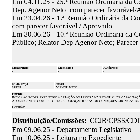
Em 04.11.25 - 25.ª Reunião Ordinária da Co
Dep. Agenor Neto, com parecer favorável
Em 23.04.26 - 1.ª Reunião Ordinária da Com
com parecer favorável / Aprovado
Em 30.06.26 - 10.ª Reunião Ordinária da C
Público; Relator Dep Agenor Neto; Parecer
Memorando:
Emenda(s):
Autógrafo:
-
-
-
Nº do Proj.:
Autor:
315/25
AGENOR NETO
Ementa:
INDICA AO PODER EXECUTIVO A CRIAÇÃO DO PROGRAMA ESTADUAL DE CAPACITAÇ
ADOLESCENTES COM DEFICIÊNCIA, DOENÇAS RARAS OU CONDIÇÕES CRÔNICAS DE 
Descrição:
Distribuição/Comissões:
CCJR/CPSS/CD
Em 09.06.25 - Departamento Legislativo
Em 10.06.25 - Leitura no Expediente