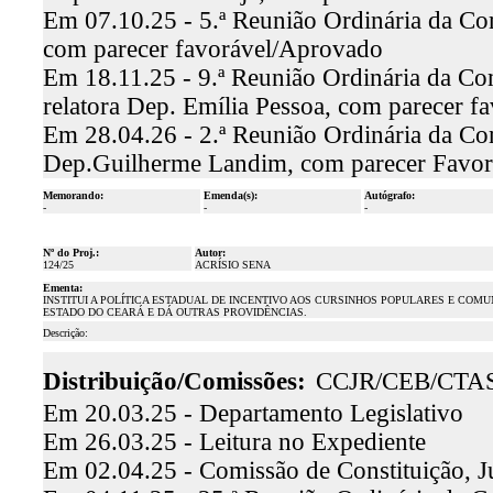
Em 07.10.25 - 5.ª Reunião Ordinária da Com
com parecer favorável/Aprovado
Em 18.11.25 - 9.ª Reunião Ordinária da Co
relatora Dep. Emília Pessoa, com parecer 
Em 28.04.26 - 2.ª Reunião Ordinária da Com
Dep.Guilherme Landim, com parecer Favor
Memorando:
Emenda(s):
Autógrafo:
-
-
-
Nº do Proj.:
Autor:
124/25
ACRÍSIO SENA
Ementa:
INSTITUI A POLÍTICA ESTADUAL DE INCENTIVO AOS CURSINHOS POPULARES E COM
ESTADO DO CEARÁ E DÁ OUTRAS PROVIDÊNCIAS.
Descrição:
Distribuição/Comissões:
CCJR/CEB/CTA
Em 20.03.25 - Departamento Legislativo
Em 26.03.25 - Leitura no Expediente
Em 02.04.25 - Comissão de Constituição, J