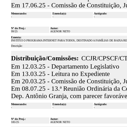
Em 17.06.25 - Comissão de Constituição, J
Memorando:
Emenda(s):
Autógrafo:
-
-
-
Nº do Proj.:
Autor:
99/25
AGENOR NETO
Ementa:
INSTITUI O PROGRAMA INTERNET PARA TODOS, DESTINADO A FAMÍLIAS DE BAIXA R
Descrição:
Distribuição/Comissões:
CCJR/CPSCF/C
Em 12.03.25 - Departamento Legislativo
Em 13.03.25 - Leitura no Expediente
Em 20.03.25 - Comissão de Constituição, J
Em 08.07.25 - 13.ª Reunião Ordinária da Com
Dep. Antônio Granja, com parecer favoráv
Memorando:
Emenda(s):
Autógrafo:
-
-
-
Nº do Proj.:
Autor:
185/25
AGENOR NETO