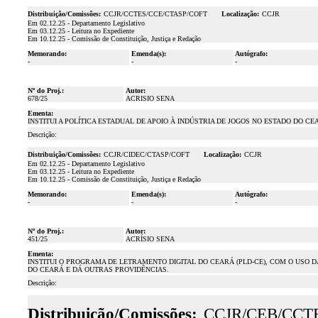
Distribuição/Comissões:
CCJR/CCTES/CCE/CTASP/COFT
Localização:
CCJR
Em 02.12.25 - Departamento Legislativo
Em 03.12.25 - Leitura no Expediente
Em 10.12.25 - Comissão de Constituição, Justiça e Redação
Memorando:
Emenda(s):
Autógrafo:
-
-
-
Nº do Proj.:
Autor:
678/25
ACRISIO SENA
Ementa:
INSTITUI A POLÍTICA ESTADUAL DE APOIO À INDÚSTRIA DE JOGOS NO ESTADO DO C
Descrição:
Distribuição/Comissões:
CCJR/CIDEC/CTASP/COFT
Localização:
CCJR
Em 02.12.25 - Departamento Legislativo
Em 03.12.25 - Leitura no Expediente
Em 10.12.25 - Comissão de Constituição, Justiça e Redação
Memorando:
Emenda(s):
Autógrafo:
-
-
-
Nº do Proj.:
Autor:
451/25
ACRÍSIO SENA
Ementa:
INSTITUI O PROGRAMA DE LETRAMENTO DIGITAL DO CEARÁ (PLD-CE), COM O USO D
DO CEARÁ E DÁ OUTRAS PROVIDÊNCIAS.
Descrição:
Distribuição/Comissões:
CCJR/CEB/CCT