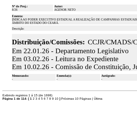
Nº do Proj.:
Autor:
8/26
AGENOR NETO
Ementa:
INDICA AO PODER EXECUTIVO ESTADUAL A REALIZAÇÃO DE CAMPANHAS ESTADUAI
ÂMBITO DO ESTADO DO CEARÁ.
Descrição:
Distribuição/Comissões:
CCJR/CMADS/
Em 22.01.26 - Departamento Legislativo
Em 03.02.26 - Leitura no Expediente
Em 10.02.26 - Comissão de Constituição, J
Memorando:
Emenda(s):
Autógrafo:
-
-
-
Exibindo registros 1 á 15 (de 1698)
Página 1 de 114:
[
1
2
3
4
5
6
7
8
9
10
]
Próximas 10 Páginas
|
Ùltima