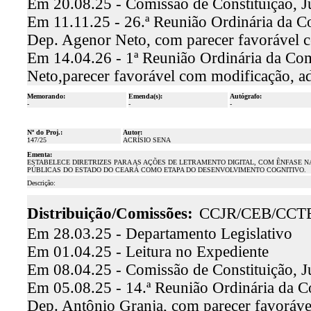
Em 20.08.25 - Comissão de Constituição, J
Em 11.11.25 - 26.ª Reunião Ordinária da Com
Dep. Agenor Neto, com parecer favorável c
Em 14.04.26 - 1ª Reunião Ordinária da Com
Neto,parecer favorável com modificação, a
Memorando:
Emenda(s):
Autógrafo:
-
-
-
Nº do Proj.:
Autor:
147/25
ACRÍSIO SENA
Ementa:
ESTABELECE DIRETRIZES PARA AS AÇÕES DE LETRAMENTO DIGITAL, COM ÊNFASE NA
PÚBLICAS DO ESTADO DO CEARÁ COMO ETAPA DO DESENVOLVIMENTO COGNITIVO.
Descrição:
Distribuição/Comissões:
CCJR/CEB/CCT
Em 28.03.25 - Departamento Legislativo
Em 01.04.25 - Leitura no Expediente
Em 08.04.25 - Comissão de Constituição, J
Em 05.08.25 - 14.ª Reunião Ordinária da Co
Dep. Antônio Granja, com parecer favoráv