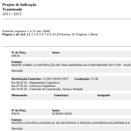
Projeto de Indicação
Tramitando
2011 / 2015
Exibindo registros 1 á 15 (de 1698)
Página 1 de 114:
[
1
2
3
4
5
6
7
8
9
10
]
Próximas 10 Páginas
|
Ùltima
Nº do Proj.:
Autor:
208/26
Ementa:
DISPÕE SOBRE A CONSTRUÇÃO DE UMA ARENINHA NA COMUNIDADE DO CVTP - FAZEN
Descrição:
Distribuição/Comissões:
CCJR/CTASP/COFT
Localização:
CCJR
Em 06.05.26 - Departamento Legislativo
Em 07.05.26 - Leitura no Expediente
Em 14.05.26 - Comissão de Constituição, Justiça e Redação
Memorando:
Emenda(s):
Autógrafo:
-
-
-
Nº do Proj.:
Autor:
676/25
ACRISIO SENA
Ementa:
INSTITUI A POLÍTICA ESTADUAL DE INCENTIVO À PRÁTICA ESPORTIVA ELETRÔNICA 
Descrição: