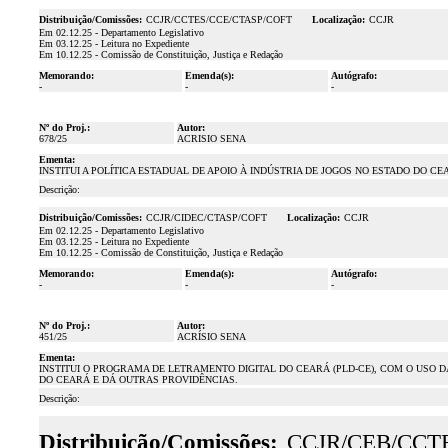
Distribuição/Comissões:
CCJR/CCTES/CCE/CTASP/COFT
Localização:
CCJR
Em 02.12.25 - Departamento Legislativo
Em 03.12.25 - Leitura no Expediente
Em 10.12.25 - Comissão de Constituição, Justiça e Redação
Memorando:
Emenda(s):
Autógrafo:
-
-
-
Nº do Proj.:
Autor:
678/25
ACRISIO SENA
Ementa:
INSTITUI A POLÍTICA ESTADUAL DE APOIO À INDÚSTRIA DE JOGOS NO ESTADO DO C
Descrição:
Distribuição/Comissões:
CCJR/CIDEC/CTASP/COFT
Localização:
CCJR
Em 02.12.25 - Departamento Legislativo
Em 03.12.25 - Leitura no Expediente
Em 10.12.25 - Comissão de Constituição, Justiça e Redação
Memorando:
Emenda(s):
Autógrafo:
-
-
-
Nº do Proj.:
Autor:
451/25
ACRÍSIO SENA
Ementa:
INSTITUI O PROGRAMA DE LETRAMENTO DIGITAL DO CEARÁ (PLD-CE), COM O USO D
DO CEARÁ E DÁ OUTRAS PROVIDÊNCIAS.
Descrição:
Distribuição/Comissões:
CCJR/CEB/CCT