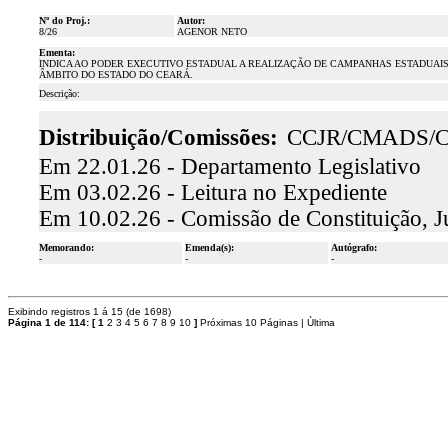
Nº do Proj.:
Autor:
8/26
AGENOR NETO
Ementa:
INDICA AO PODER EXECUTIVO ESTADUAL A REALIZAÇÃO DE CAMPANHAS ESTADUAI
ÂMBITO DO ESTADO DO CEARÁ.
Descrição:
Distribuição/Comissões:
CCJR/CMADS/
Em 22.01.26 - Departamento Legislativo
Em 03.02.26 - Leitura no Expediente
Em 10.02.26 - Comissão de Constituição, J
Memorando:
Emenda(s):
Autógrafo:
-
-
-
Exibindo registros 1 á 15 (de 1698)
Página 1 de 114:
[
1
2
3
4
5
6
7
8
9
10
]
Próximas 10 Páginas
|
Ùltima