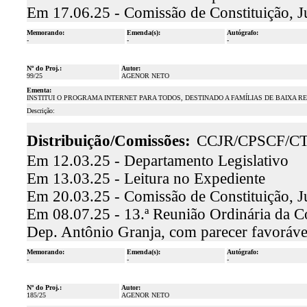
Em 17.06.25 - Comissão de Constituição, J
Memorando:
Emenda(s):
Autógrafo:
-
-
-
Nº do Proj.:
Autor:
99/25
AGENOR NETO
Ementa:
INSTITUI O PROGRAMA INTERNET PARA TODOS, DESTINADO A FAMÍLIAS DE BAIXA R
Descrição:
Distribuição/Comissões:
CCJR/CPSCF/C
Em 12.03.25 - Departamento Legislativo
Em 13.03.25 - Leitura no Expediente
Em 20.03.25 - Comissão de Constituição, J
Em 08.07.25 - 13.ª Reunião Ordinária da Com
Dep. Antônio Granja, com parecer favoráv
Memorando:
Emenda(s):
Autógrafo:
-
-
-
Nº do Proj.:
Autor:
185/25
AGENOR NETO