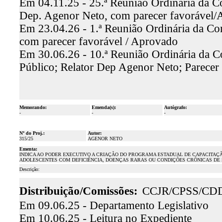
Em 04.11.25 - 25.ª Reunião Ordinária da Co
Dep. Agenor Neto, com parecer favorável
Em 23.04.26 - 1.ª Reunião Ordinária da Com
com parecer favorável / Aprovado
Em 30.06.26 - 10.ª Reunião Ordinária da C
Público; Relator Dep Agenor Neto; Parecer
Memorando:
Emenda(s):
Autógrafo:
-
-
-
Nº do Proj.:
Autor:
315/25
AGENOR NETO
Ementa:
INDICA AO PODER EXECUTIVO A CRIAÇÃO DO PROGRAMA ESTADUAL DE CAPACITAÇ
ADOLESCENTES COM DEFICIÊNCIA, DOENÇAS RARAS OU CONDIÇÕES CRÔNICAS DE 
Descrição:
Distribuição/Comissões:
CCJR/CPSS/CD
Em 09.06.25 - Departamento Legislativo
Em 10.06.25 - Leitura no Expediente