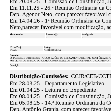
Em 20.08.25 - Comissão de Constituição, J
Em 11.11.25 - 26.ª Reunião Ordinária da Com
Dep. Agenor Neto, com parecer favorável c
Em 14.04.26 - 1ª Reunião Ordinária da Com
Neto,parecer favorável com modificação, a
Memorando:
Emenda(s):
Autógrafo:
-
-
-
Nº do Proj.:
Autor:
147/25
ACRÍSIO SENA
Ementa:
ESTABELECE DIRETRIZES PARA AS AÇÕES DE LETRAMENTO DIGITAL, COM ÊNFASE NA
PÚBLICAS DO ESTADO DO CEARÁ COMO ETAPA DO DESENVOLVIMENTO COGNITIVO.
Descrição:
Distribuição/Comissões:
CCJR/CEB/CCT
Em 28.03.25 - Departamento Legislativo
Em 01.04.25 - Leitura no Expediente
Em 08.04.25 - Comissão de Constituição, J
Em 05.08.25 - 14.ª Reunião Ordinária da Co
Dep. Antônio Granja, com parecer favoráv