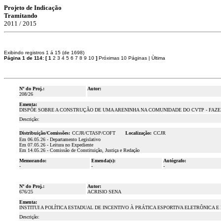
Projeto de Indicação
Tramitando
2011 / 2015
Exibindo registros 1 á 15 (de 1698)
Página 1 de 114:
[
1
2
3
4
5
6
7
8
9
10
]
Próximas 10 Páginas
|
Ùltima
Nº do Proj.:
Autor:
208/26
Ementa:
DISPÕE SOBRE A CONSTRUÇÃO DE UMA ARENINHA NA COMUNIDADE DO CVTP - FAZEN
Descrição:
Distribuição/Comissões:
CCJR/CTASP/COFT
Localização:
CCJR
Em 06.05.26 - Departamento Legislativo
Em 07.05.26 - Leitura no Expediente
Em 14.05.26 - Comissão de Constituição, Justiça e Redação
Memorando:
Emenda(s):
Autógrafo:
-
-
-
Nº do Proj.:
Autor:
676/25
ACRISIO SENA
Ementa:
INSTITUI A POLÍTICA ESTADUAL DE INCENTIVO À PRÁTICA ESPORTIVA ELETRÔNICA 
Descrição: