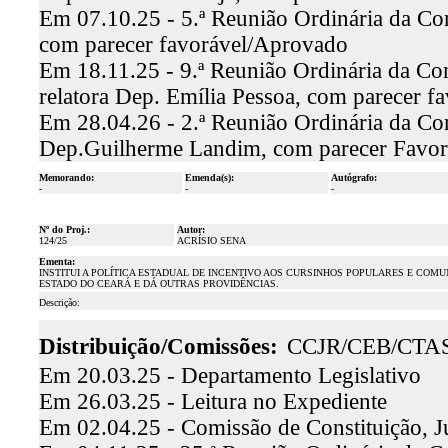
Em 07.10.25 - 5.ª Reunião Ordinária da Com
com parecer favorável/Aprovado
Em 18.11.25 - 9.ª Reunião Ordinária da Co
relatora Dep. Emília Pessoa, com parecer 
Em 28.04.26 - 2.ª Reunião Ordinária da Com
Dep.Guilherme Landim, com parecer Favor
Memorando:
Emenda(s):
Autógrafo:
-
-
-
Nº do Proj.:
Autor:
124/25
ACRÍSIO SENA
Ementa:
INSTITUI A POLÍTICA ESTADUAL DE INCENTIVO AOS CURSINHOS POPULARES E COM
ESTADO DO CEARÁ E DÁ OUTRAS PROVIDÊNCIAS.
Descrição:
Distribuição/Comissões:
CCJR/CEB/CTA
Em 20.03.25 - Departamento Legislativo
Em 26.03.25 - Leitura no Expediente
Em 02.04.25 - Comissão de Constituição, J