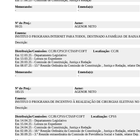
Em 17.06.25 - Comissão de Constituição, Justiça e Redação
Memorando:
Emenda(s):
-
-
Nº do Proj.:
Autor:
99/25
AGENOR NETO
Ementa:
INSTITUI O PROGRAMA INTERNET PARA TODOS, DESTINADO A FAMÍLIAS DE BAIXA
Descrição:
Distribuição/Comissões:
CCJR/CPSCF/CTASP/COFT
Localização:
CCJR
Em 12.03.25 - Departamento Legislativo
Em 13.03.25 - Leitura no Expediente
Em 20.03.25 - Comissão de Constituição, Justiça e Redação
Em 08.07.25 - 13.ª Reunião Ordinária da Comissão de Constituição , Justiça e Redação, relator D
Memorando:
Emenda(s):
-
-
Nº do Proj.:
Autor:
185/25
AGENOR NETO
Ementa:
INSTITUI O PROGRAMA DE INCENTIVO À REALIZAÇÃO DE CIRURGIAS ELETIVAS NO 
Descrição:
Distribuição/Comissões:
CCJR/CPSS/CTASP/COFT
Localização:
CPSS
Em 14.04.25 - Departamento Legislativo
Em 15.04.25 - Leitura no Expediente
Em 24.04.25 - Comissão de Constituição, Justiça e Redação
Em 02.09.25 - 18.ª Reunião Ordinária da Comissão de Constituição , Justiça e Redação, relator D
Em 30.09.25 - 3.ª Reunião extraordinária da Comissão de Previdência Social e Saúde, relator Dep.