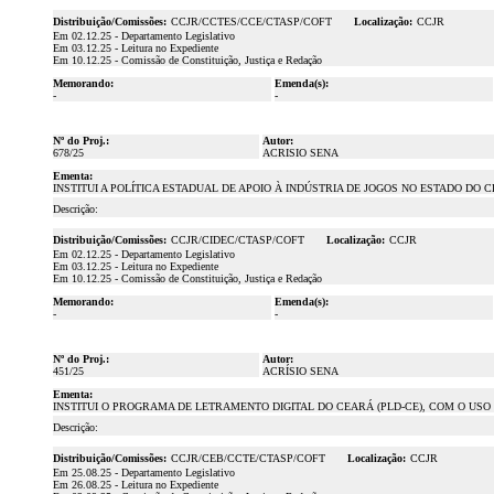
Distribuição/Comissões:
CCJR/CCTES/CCE/CTASP/COFT
Localização:
CCJR
Em 02.12.25 - Departamento Legislativo
Em 03.12.25 - Leitura no Expediente
Em 10.12.25 - Comissão de Constituição, Justiça e Redação
Memorando:
Emenda(s):
-
-
Nº do Proj.:
Autor:
678/25
ACRISIO SENA
Ementa:
INSTITUI A POLÍTICA ESTADUAL DE APOIO À INDÚSTRIA DE JOGOS NO ESTADO DO
Descrição:
Distribuição/Comissões:
CCJR/CIDEC/CTASP/COFT
Localização:
CCJR
Em 02.12.25 - Departamento Legislativo
Em 03.12.25 - Leitura no Expediente
Em 10.12.25 - Comissão de Constituição, Justiça e Redação
Memorando:
Emenda(s):
-
-
Nº do Proj.:
Autor:
451/25
ACRÍSIO SENA
Ementa:
INSTITUI O PROGRAMA DE LETRAMENTO DIGITAL DO CEARÁ (PLD-CE), COM O USO
Descrição:
Distribuição/Comissões:
CCJR/CEB/CCTE/CTASP/COFT
Localização:
CCJR
Em 25.08.25 - Departamento Legislativo
Em 26.08.25 - Leitura no Expediente