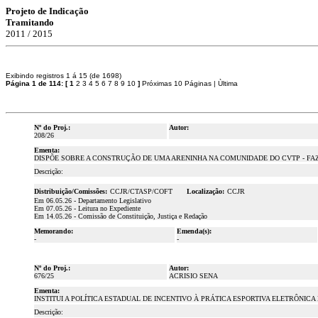
Projeto de Indicação
Tramitando
2011 / 2015
Exibindo registros 1 á 15 (de 1698)
Página 1 de 114:
[
1
2
3
4
5
6
7
8
9
10
]
Próximas 10 Páginas
|
Ùltima
Nº do Proj.:
Autor:
208/26
Ementa:
DISPÕE SOBRE A CONSTRUÇÃO DE UMA ARENINHA NA COMUNIDADE DO CVTP - FAZE
Descrição:
Distribuição/Comissões:
CCJR/CTASP/COFT
Localização:
CCJR
Em 06.05.26 - Departamento Legislativo
Em 07.05.26 - Leitura no Expediente
Em 14.05.26 - Comissão de Constituição, Justiça e Redação
Memorando:
Emenda(s):
-
-
Nº do Proj.:
Autor:
676/25
ACRISIO SENA
Ementa:
INSTITUI A POLÍTICA ESTADUAL DE INCENTIVO À PRÁTICA ESPORTIVA ELETRÔNICA
Descrição: