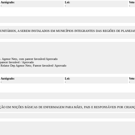
Autógrafo:
Lei:
Veto
-
-
-
OMUNITÁRIOS, A SEREM INSTALADOS EM MUNICÍPIOS INTEGRANTES DAS REGIÕES DE PLANEJ
p. Agenor Neto, com parecer favorável/Aprovado
arecer favorável / Aprovado
 Relator Dep Agenor Neto; Parecer favorável/ Aprovado
Autógrafo:
Lei:
Veto
-
-
-
ÇÃO EM NOÇÕES BÁSICAS DE ENFERMAGEM PARA MÃES, PAIS E RESPONSÁVEIS POR CRIAN