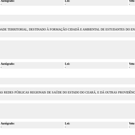
Autógrafo:
Lei:
Veto
-
-
-
ADE TERRITORIAL, DESTINADO À FORMAÇÃO CIDADÃ E AMBIENTAL DE ESTUDANTES DO ENS
Autógrafo:
Lei:
Veto
-
-
-
S REDES PÚBLICAS REGIONAIS DE SAÚDE DO ESTADO DO CEARÁ, E DÁ OUTRAS PROVIDÊNC
Autógrafo:
Lei:
Veto
-
-
-