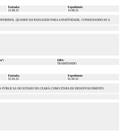
Entrada:
Expediente:
13.08.25
14.08.25
FERIDOS, QUANDO DA PASSAGEM PARA A INATIVIDADE, CONSIGNANDO-SE A
 nº:
OBS:
TRAMITANDO
Entrada:
Expediente:
31.03.25
01.04.25
LAS PÚBLICAS DO ESTADO DO CEARÁ COMO ETAPA DO DESENVOLVIMENTO