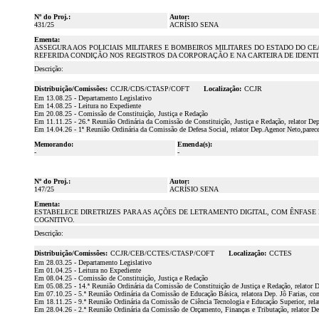
Nº do Proj.:
Autor:
431/25
ACRÍSIO SENA
Ementa:
ASSEGURA AOS POLICIAIS MILITARES E BOMBEIROS MILITARES DO ESTADO DO C
REFERIDA CONDIÇÃO NOS REGISTROS DA CORPORAÇÃO E NA CARTEIRA DE IDENTI
Descrição:
Distribuição/Comissões:
CCJR/CDS/CTASP/COFT
Localização:
CCJR
Em 13.08.25 - Departamento Legislativo
Em 14.08.25 - Leitura no Expediente
Em 20.08.25 - Comissão de Constituição, Justiça e Redação
Em 11.11.25 - 26.ª Reunião Ordinária da Comissão de Constituição, Justiça e Redação, relator Dep
Em 14.04.26 - 1ª Reunião Ordinária da Comissão de Defesa Social, relator Dep.Agenor Neto,parece
Memorando:
Emenda(s):
-
-
Nº do Proj.:
Autor:
147/25
ACRÍSIO SENA
Ementa:
ESTABELECE DIRETRIZES PARA AS AÇÕES DE LETRAMENTO DIGITAL, COM ÊNFASE
COGNITIVO.
Descrição:
Distribuição/Comissões:
CCJR/CEB/CCTES/CTASP/COFT
Localização:
CCTES
Em 28.03.25 - Departamento Legislativo
Em 01.04.25 - Leitura no Expediente
Em 08.04.25 - Comissão de Constituição, Justiça e Redação
Em 05.08.25 - 14.ª Reunião Ordinária da Comissão de Constituição de Justiça e Redação, relator 
Em 07.10.25 - 5.ª Reunião Ordinária da Comissão de Educação Básica, relatora Dep. Jô Farias, co
Em 18.11.25 - 9.ª Reunião Ordinária da Comissão de Ciência Tecnologia e Educação Superior, rela
Em 28.04.26 - 2.ª Reunião Ordinária da Comissão de Orçamento, Finanças e Tributação, relator 