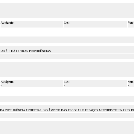
Autógrafo:
Lei:
Veto
-
-
-
 CEARÁ E DÁ OUTRAS PROVIDÊNCIAS.
Autógrafo:
Lei:
Veto
-
-
-
 DA INTELIGÊNCIA ARTIFICIAL, NO ÂMBITO DAS ESCOLAS E ESPAÇOS MULTIDISCIPLINARES 