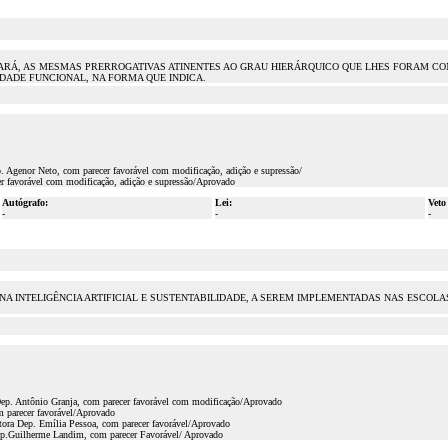
EARÁ, AS MESMAS PRERROGATIVAS ATINENTES AO GRAU HIERÁRQUICO QUE LHES FORAM CON
DADE FUNCIONAL, NA FORMA QUE INDICA.
. Agenor Neto, com parecer favorável com modificação, adição e supressão/
r favorável com modificação, adição e supressão/Aprovado
Autógrafo:
Lei:
Veto
-
-
-
 NA INTELIGÊNCIA ARTIFICIAL E SUSTENTABILIDADE, A SEREM IMPLEMENTADAS NAS ESCO
Dep. Antônio Granja, com parecer favorável com modificação/Aprovado
m parecer favorável/Aprovado
tora Dep. Emília Pessoa, com parecer favorável/Aprovado
Dep.Guilherme Landim, com parecer Favorável/ Aprovado