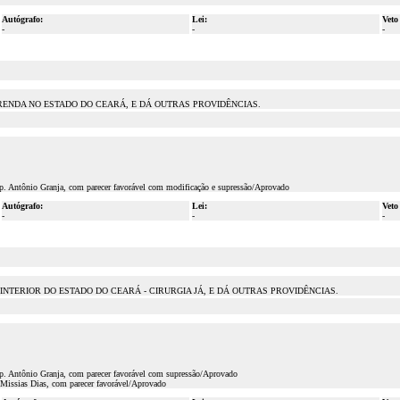
Autógrafo:
Lei:
Veto
-
-
-
 RENDA NO ESTADO DO CEARÁ, E DÁ OUTRAS PROVIDÊNCIAS.
ep. Antônio Granja, com parecer favorável com modificação e supressão/Aprovado
Autógrafo:
Lei:
Veto
-
-
-
INTERIOR DO ESTADO DO CEARÁ - CIRURGIA JÁ, E DÁ OUTRAS PROVIDÊNCIAS.
ep. Antônio Granja, com parecer favorável com supressão/Aprovado
 Missias Dias, com parecer favorável/Aprovado