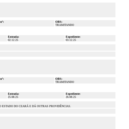
 nº:
OBS:
TRAMITANDO
Entrada:
Expediente:
02.12.25
03.12.25
 nº:
OBS:
TRAMITANDO
Entrada:
Expediente:
25.08.25
26.08.25
DO ESTADO DO CEARÁ E DÁ OUTRAS PROVIDÊNCIAS.