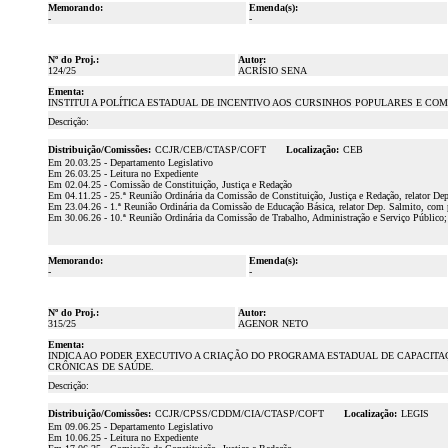
Memorando:
Emenda(s):
-
-
Nº do Proj.:
Autor:
124/25
ACRÍSIO SENA
Ementa:
INSTITUI A POLÍTICA ESTADUAL DE INCENTIVO AOS CURSINHOS POPULARES E C
Descrição:
Distribuição/Comissões:
CCJR/CEB/CTASP/COFT
Localização:
CEB
Em 20.03.25 - Departamento Legislativo
Em 26.03.25 - Leitura no Expediente
Em 02.04.25 - Comissão de Constituição, Justiça e Redação
Em 04.11.25 - 25.ª Reunião Ordinária da Comissão de Constituição, Justiça e Redação, relator De
Em 23.04.26 - 1.ª Reunião Ordinária da Comissão de Educação Básica, relator Dep. Salmito, com p
Em 30.06.26 - 10.ª Reunião Ordinária da Comissão de Trabalho, Administração e Serviço Público;
Memorando:
Emenda(s):
-
-
Nº do Proj.:
Autor:
315/25
AGENOR NETO
Ementa:
INDICA AO PODER EXECUTIVO A CRIAÇÃO DO PROGRAMA ESTADUAL DE CAPACITA
CRÔNICAS DE SAÚDE.
Descrição:
Distribuição/Comissões:
CCJR/CPSS/CDDM/CIA/CTASP/COFT
Localização:
LEGIS
Em 09.06.25 - Departamento Legislativo
Em 10.06.25 - Leitura no Expediente