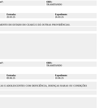
 nº:
OBS:
TRAMITANDO
Entrada:
Expediente:
20.03.25
26.03.25
AMENTO DO ESTADO DO CEARÁ E DÁ OUTRAS PROVIDÊNCIAS.
 nº:
OBS:
TRAMITANDO
Entrada:
Expediente:
09.06.25
10.06.25
ÇAS E ADOLESCENTES COM DEFICIÊNCIA, DOENÇAS RARAS OU CONDIÇÕES