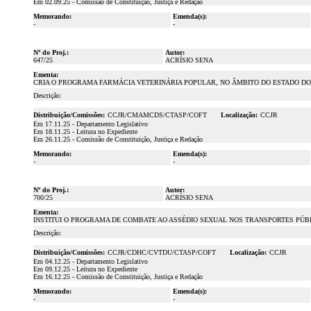
Em 02.09.25 - Comissão de Constituição, Justiça e Redação
Memorando:
Emenda(s):
-
-
Nº do Proj.:
Autor:
647/25
ACRÍSIO SENA
Ementa:
CRIA O PROGRAMA FARMÁCIA VETERINÁRIA POPULAR, NO ÂMBITO DO ESTADO DO
Descrição:
Distribuição/Comissões:
CCJR/CMAMCDS/CTASP/COFT
Localização:
CCJR
Em 17.11.25 - Departamento Legislativo
Em 18.11.25 - Leitura no Expediente
Em 26.11.25 - Comissão de Constituição, Justiça e Redação
Memorando:
Emenda(s):
-
-
Nº do Proj.:
Autor:
700/25
ACRÍSIO SENA
Ementa:
INSTITUI O PROGRAMA DE COMBATE AO ASSÉDIO SEXUAL NOS TRANSPORTES PÚB
Descrição:
Distribuição/Comissões:
CCJR/CDHC/CVTDU/CTASP/COFT
Localização:
CCJR
Em 04.12.25 - Departamento Legislativo
Em 09.12.25 - Leitura no Expediente
Em 16.12.25 - Comissão de Constituição, Justiça e Redação
Memorando:
Emenda(s):
-
-