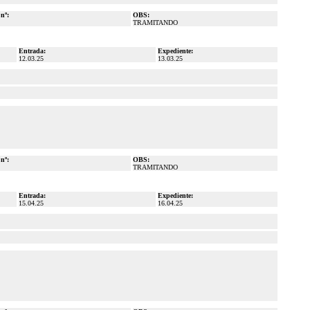
 nº:
OBS:
TRAMITANDO
Entrada:
Expediente:
12.03.25
13.03.25
 nº:
OBS:
TRAMITANDO
Entrada:
Expediente:
15.04.25
16.04.25