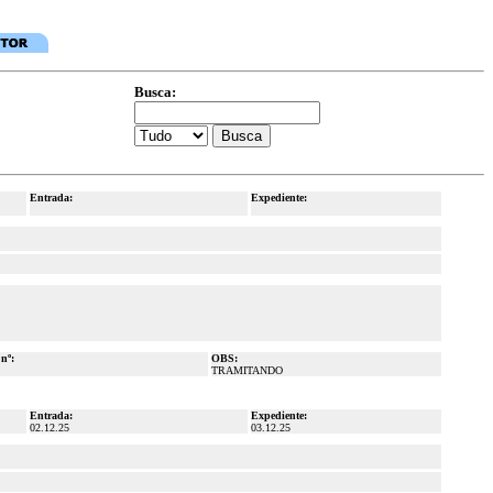
Busca:
Entrada:
Expediente:
 nº:
OBS:
TRAMITANDO
Entrada:
Expediente:
02.12.25
03.12.25