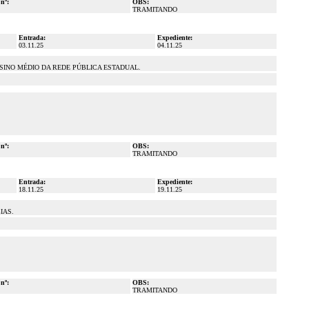
 nº:
OBS:
TRAMITANDO
Entrada:
Expediente:
03.11.25
04.11.25
INO MÉDIO DA REDE PÚBLICA ESTADUAL.
 nº:
OBS:
TRAMITANDO
Entrada:
Expediente:
18.11.25
19.11.25
IAS.
 nº:
OBS:
TRAMITANDO