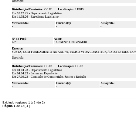
Descrição:
Distribuição/Comissões:
CCJR
Localização:
LEGIS
Em 10.12.25 - Departamento Legislativo
Em 11.02.26 - Expediente Legislativo
Memorando:
Emenda(s):
Autógrafo:
-
-
-
Nº do Proj.:
Autor:
4/23
SARGENTO REGINAURO
Ementa:
SUSTA, COM FUNDAMENTO NO ART. 49, INCISO VI DA CONSTITUIÇÃO DO ESTADO DO C
Descrição:
Distribuição/Comissões:
CCJR
Localização:
CCJR
Em 04.04.23 - Departamento Legislativo
Em 04.04.23 - Leitura no Expediente
Em 27.09.23 - Comissão de Constituição, Justiça e Redação
Memorando:
Emenda(s):
Autógrafo:
-
-
-
Exibindo registros 1 á 2 (de 2)
Página 1 de 1:
[
1
]