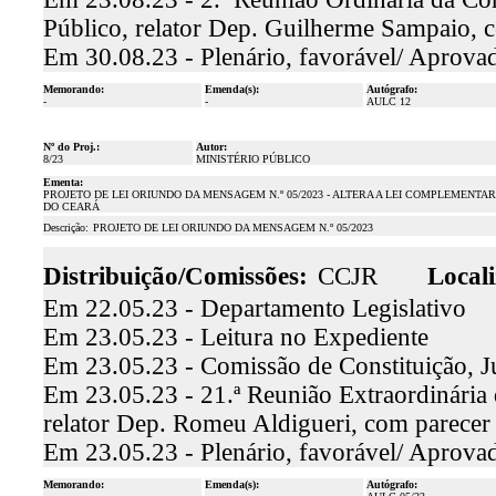
Público, relator Dep. Guilherme Sampaio, 
Em 30.08.23 - Plenário, favorável/ Aprova
Memorando:
Emenda(s):
Autógrafo:
-
-
AULC 12
Nº do Proj.:
Autor:
8/23
MINISTÉRIO PÚBLICO
Ementa:
PROJETO DE LEI ORIUNDO DA MENSAGEM N.º 05/2023 - ALTERA A LEI COMPLEMENTAR 
DO CEARÁ
Descrição:
PROJETO DE LEI ORIUNDO DA MENSAGEM N.º 05/2023
Distribuição/Comissões:
CCJR
Locali
Em 22.05.23 - Departamento Legislativo
Em 23.05.23 - Leitura no Expediente
Em 23.05.23 - Comissão de Constituição, J
Em 23.05.23 - 21.ª Reunião Extraordinária 
relator Dep. Romeu Aldigueri, com parecer
Em 23.05.23 - Plenário, favorável/ Aprova
Memorando:
Emenda(s):
Autógrafo: