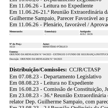
Em 11.06.26 - Leitura no Expediente
Em 11.06.26-21.ª Reunião Extraordinária da
Guilherme Sampaio, Parecer Favorável ao 
Em 11.06.26 - Plenário, favorável / Aprov
Memorando:
Emenda(s):
Autógrafo:
-
-
AULC 18/26
Nº do Proj.:
Autor:
16/23
MINISTÉRIO PÚBLICO
Ementa:
ORIUNDO DA MENSAGEM N.º 04/2023 - EXTINGUE O FUNDO DE SEGURANÇA INSTITUCI
Descrição:
ORIUNDO DA MENSAGEM N.º 04/2023
Distribuição/Comissões:
CCJR/CTASP
Em 07.08.23 - Departamento Legislativo
Em 08.08.23 - Leitura no Expediente
Em 16.08.23 - Comissão de Constituição, J
Em 23.08.23 - 36.ª Reunião Extraordinária 
relator Dep. Guilherme Sampaio, com parec
Em 23.08.23 - 2.ª Reunião Ordinária da Co