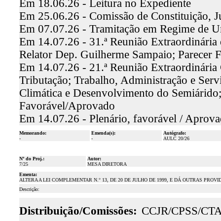
Em 18.06.26 - Leitura no Expediente
Em 25.06.26 - Comissão de Constituição, J
Em 07.07.26 - Tramitação em Regime de U
Em 14.07.26 - 31.ª Reunião Extraordinária 
Relator Dep. Guilherme Sampaio; Parecer 
Em 14.07.26 - 21.ª Reunião Extraordinária
Tributação; Trabalho, Administração e Ser
Climática e Desenvolvimento do Semiárido
Favorável/Aprovado
Em 14.07.26 - Plenário, favorável / Aprov
Memorando:
Emenda(s):
Autógrafo:
-
-
AULC 20/26
Nº do Proj.:
Autor:
7/25
MESA DIRETORA
Ementa:
ALTERA A LEI COMPLEMENTAR N.° 13, DE 20 DE JULHO DE 1999, E DÁ OUTRAS PROVI
Descrição:
Distribuição/Comissões:
CCJR/CPSS/CT