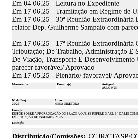
Em 04.06.25 - Leitura no Expediente
Em 17.06.25 - Tramitação em Regime de U
Em 17.06.25 - 30ª Reunião Extraordinária 
relator Dep. Guilherme Sampaio com parec
Em 17.06.25 - 17ª Reunião Extraordinária
Tributação; De Trabalho, Administração E S
De Viação, Transporte E Desenvolvimento 
parecer favorável/ Aprovado
Em 17.05.25 - Plenário/ favorável/ Aprova
Memorando:
Emenda(s):
Autógrafo:
-
-
AULC 9/25
Nº do Proj.:
Autor:
20/25
MESA DIRETORA
Ementa:
DISPÕE SOBRE A PRORROGAÇÃO DO PRAZO A QUE SE REFERE O ART. 3.º DA LEI COM
EM SITUAÇÃO DE INADIMPLÊNCIA.
Descrição:
Distribuição/Comissões:
CCJR/CTASP/C