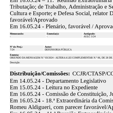
Em 16.05.24 – 11.ª Reunião Extraordinária
Tributação; de Trabalho, Administração e Se
Cultura e Esporte; e Defesa Social, relator
favorável/Aprovado
Em 16.05.24 - Plenário, favorável / Aprov
Memorando:
Emenda(s):
Autógrafo:
-
-
AULC 5/24
Nº do Proj.:
Autor:
7/24
DEFENSORIA PÚBLICA
Ementa:
ORIUNDO DA MENSAGEM N.º 03/2024 - ALTERA A LEI COMPLEMENTAR N.º 06, DE 28 DE
Descrição:
Distribuição/Comissões:
CCJR/CTASP/C
Em 14.05.24 - Departamento Legislativo
Em 15.05.24 - Leitura no Expediente
Em 16.05.24 - Comissão de Constituição, J
Em 16.05.24 - 18.ª Extraordinária da Comiss
Romeu Aldigueri, com parecer favorável/