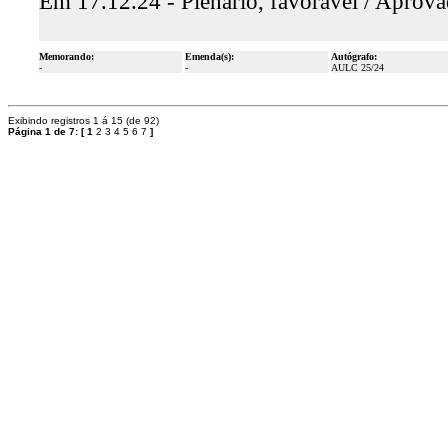
Em 17.12.24 - Plenário, favorável / Aprov
Memorando:
Emenda(s):
Autógrafo:
-
-
AULC 25/24
Exibindo registros 1 á 15 (de 92)
Página 1 de 7:
[
1
2
3
4
5
6
7
]