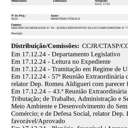
Memorando:
Emenda(s):
Autógrafo:
-
-
AULC 17/24
Nº do Proj.:
Autor:
29/24
MINISTÉRIO PÚBLICO
Ementa:
ORIUNDO DA MENSAGEM N.º 04 - ALTERA DISPOSITIVOS DA LEI COMPLEMENTAR N.º 7
Descrição:
Distribuição/Comissões:
CCJR/CTASP/C
Em 17.12.24 - Departamento Legislativo
Em 17.12.24 - Leitura no Expediente
Em 17.12.24 - Tramitação em Regime de U
Em 17.12.24 - 57ª Reunião Extraordinária d
relator Dep. Romeu Aldigueri com parecer 
Em 17.12.24 – 43.ª Reunião Extraordinária
Tributação; de Trabalho, Administração e Se
Meio Ambiente e Desenvolvimento do Semiá
Comércio; e de Defesa Social, relator Dep
favorável/Aprovado