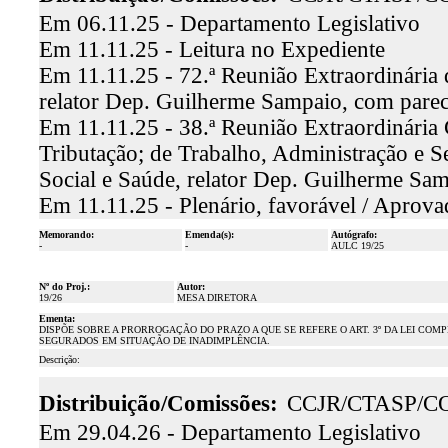
Em 06.11.25 - Departamento Legislativo
Em 11.11.25 - Leitura no Expediente
Em 11.11.25 - 72.ª Reunião Extraordinária 
relator Dep. Guilherme Sampaio, com pare
Em 11.11.25 - 38.ª Reunião Extraordinária
Tributação; de Trabalho, Administração e S
Social e Saúde, relator Dep. Guilherme Sa
Em 11.11.25 - Plenário, favorável / Aprova
Memorando:
Emenda(s):
Autógrafo:
-
-
AULC 19/25
Nº do Proj.:
Autor:
19/26
MESA DIRETORA
Ementa:
DISPÕE SOBRE A PRORROGAÇÃO DO PRAZO A QUE SE REFERE O ART. 3º DA LEI COMP
SEGURADOS EM SITUAÇÃO DE INADIMPLÊNCIA.
Descrição:
Distribuição/Comissões:
CCJR/CTASP/C
Em 29.04.26 - Departamento Legislativo