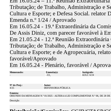
Em 16.05.24 – 11.ª Reunião Extraordinária
Tributação; de Trabalho, Administração e Se
Cultura e Esporte; e Defesa Social. relator
Emenda n.º 1/24 / Aprovado
Em 16.05.24 - 19.ª Extraordinária da Comiss
De Assis Diniz, com parecer favorável à E
Em 21.05.24 - 12.ª Reunião Extraordinária
Tributação; de Trabalho, Administração e Se
Cultura e Esporte; e de Agropecuária, relat
favorável/Aprovado
Em 16.05.24 - Plenário, favorável / Aprov
Memorando:
Emenda(s):
Autógrafo:
-
- E1,
AULC 6/24
Nº do Proj.:
Autor:
4/25
DEFENSORIA PÚBLICA
Ementa:
ORIUNDO DA MENSAGEM N.º 01/2025 - ALTERA A LEI COMPLEMENTAR N.º 06, DE 28 DE
Descrição: