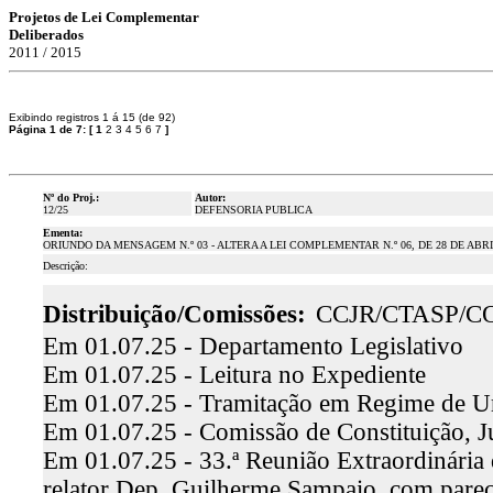
Projetos de Lei Complementar
Deliberados
2011 / 2015
Exibindo registros 1 á 15 (de 92)
Página 1 de 7:
[
1
2
3
4
5
6
7
]
Nº do Proj.:
Autor:
12/25
DEFENSORIA PUBLICA
Ementa:
ORIUNDO DA MENSAGEM N.º 03 - ALTERA A LEI COMPLEMENTAR N.º 06, DE 28 DE ABR
Descrição:
Distribuição/Comissões:
CCJR/CTASP/C
Em 01.07.25 - Departamento Legislativo
Em 01.07.25 - Leitura no Expediente
Em 01.07.25 - Tramitação em Regime de U
Em 01.07.25 - Comissão de Constituição, J
Em 01.07.25 - 33.ª Reunião Extraordinária 
relator Dep. Guilherme Sampaio, com pare