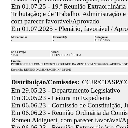
Em 01.07.25 - 19.ª Reunião Extraordinária
Tributação; e de Trabalho, Administração e
com parecer favorável/Aprovado
Em 01.07.2025 - Plenário, favorável / Apr
Memorando:
Emenda(s):
Autógrafo:
-
-
AULC 10/25
Nº do Proj.:
Autor:
11/23
DEFENSORIA PÚBLICA
Ementa:
PROJETO DE LEI COMPLEMENTAR ORIUNDO DA MENSAGEM N.º 02/2023 - ALTERA DISPO
Descrição:
RIUNDO DA MENSAGEM N.º 02/2023
Distribuição/Comissões:
CCJR/CTASP/C
Em 29.05.23 - Departamento Legislativo
Em 30.05.23 - Leitura no Expediente
Em 06.06.23 - Comissão de Constituição, Ju
Em 06.06.23 - Reunião Ordinária da Comissã
Romeu Aldigueri, com parecer favorável/
Em 06.06.23 - Reunião Extraordinária Con