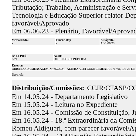
Tributação; Trabalho, Administração e Serv
Tecnologia e Educação Superior relator De
favorável/Aprovado
Em 06.06.23 - Plenário, Favorável/Aprova
Memorando:
Emenda(s):
Autógrafo:
-
-
ALC 06/23
Nº do Proj.:
Autor:
6/24
DEFENSORIA PÚBLICA
Ementa:
ORIUNDO DA MENSAGEM N.º 02/2024 - ALTERA A LEI COMPLEMENTAR N.º 06, DE 28 DE
Descrição:
Distribuição/Comissões:
CCJR/CTASP/C
Em 14.05.24 - Departamento Legislativo
Em 15.05.24 - Leitura no Expediente
Em 16.05.24 - Comissão de Constituição, J
Em 16.05.24 - 18.ª Extraordinária da Comiss
Romeu Aldigueri, com parecer favorável/