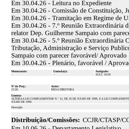
Em 30.04.26 - Leitura no Expediente
Em 30.04.26 - Comissão de Constituição, J
Em 30.04.26 - Tramitação em Regime de U
Em 30.04.26 - 7.º Reunião Extraordinária d
relator Dep. Guilherme Sampaio com parec
Em 30.04.26 - 5.º Reunião Extraordinária 
Tributação, Administração e Serviço Public
Sampaio com parecer favorável/ Aprovado
Em 30.04.26 - Plenário, favorável / Aprova
Memorando:
Emenda(s):
Autógrafo:
-
-
AULC 16/26
Nº do Proj.:
Autor:
21/26
MESA DIRETORA
Ementa:
ALTERA A LEI COMPLEMENTAR N.° 13, DE 20 DE JULHO DE 1999, E A LEI COMPLEMENTA
JULHO DE 1999.
Descrição:
Distribuição/Comissões:
CCJR/CTASP/C
Em 10.06.26 - Departamento Legislativo