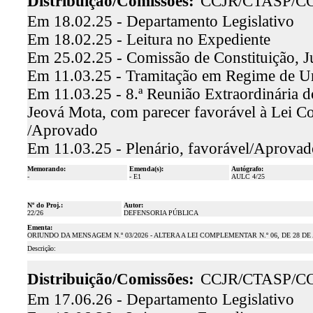
Distribuição/Comissões:
CCJR/CTASP/C
Em 18.02.25 - Departamento Legislativo
Em 18.02.25 - Leitura no Expediente
Em 25.02.25 - Comissão de Constituição, J
Em 11.03.25 - Tramitação em Regime de U
Em 11.03.25 - 8.ª Reunião Extraordinária d
Jeová Mota, com parecer favorável à Lei C
/Aprovado
Em 11.03.25 - Plenário, favorável/Aprovad
Memorando:
Emenda(s):
Autógrafo:
-
- E1
AULC 4/25
Nº do Proj.:
Autor:
22/26
DEFENSORIA PÚBLICA
Ementa:
ORIUNDO DA MENSAGEM N.º 03/2026 - ALTERA A LEI COMPLEMENTAR N.º 06, DE 28 DE
Descrição:
Distribuição/Comissões:
CCJR/CTASP/C
Em 17.06.26 - Departamento Legislativo