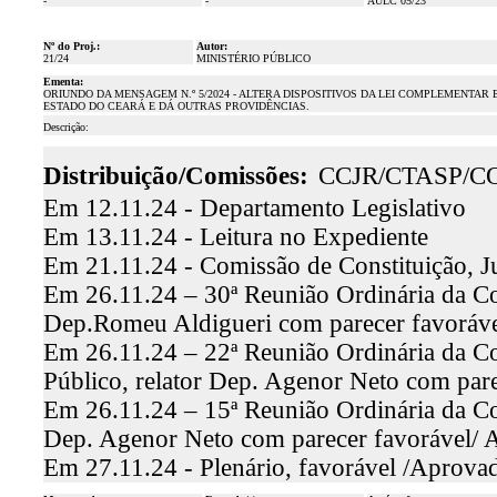
-
-
AULC 05/23
Nº do Proj.:
Autor:
21/24
MINISTÉRIO PÚBLICO
Ementa:
ORIUNDO DA MENSAGEM N.º 5/2024 - ALTERA DISPOSITIVOS DA LEI COMPLEMENTAR E
ESTADO DO CEARÁ E DÁ OUTRAS PROVIDÊNCIAS.
Descrição:
Distribuição/Comissões:
CCJR/CTASP/C
Em 12.11.24 - Departamento Legislativo
Em 13.11.24 - Leitura no Expediente
Em 21.11.24 - Comissão de Constituição, J
Em 26.11.24 – 30ª Reunião Ordinária da Com
Dep.Romeu Aldigueri com parecer favoráv
Em 26.11.24 – 22ª Reunião Ordinária da Co
Público, relator Dep. Agenor Neto com par
Em 26.11.24 – 15ª Reunião Ordinária da Co
Dep. Agenor Neto com parecer favorável/
Em 27.11.24 - Plenário, favorável /Aprova