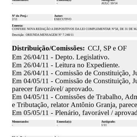
-
-
AULC 10/14
Nº do Proj.:
Autor:
2/11
EXECUTIVO
Ementa:
CONFERE NOVA REDAÇÃO A DISPOSITIVOS DA LEI COMPLEMENTAR N°58, DE 31 DE M
Descrição:
ORIUNDA MENSAGEM N° 7.248/11
Distribuição/Comissões:
CCJ, SP e OF
Em 26/04/11 - Depto. Legislativo.
Em 26/04/11 - Leitura no Expediente.
Em 26/04/11 - Comissão de Constituição, Ju
Em 04/05/11 - Comissão de Constituição, Ju
parecer favorável/ aprovado.
Em 04/05/11 - Comissões de Trabalho, Admi
e Tributação, relator Antônio Granja, parec
Em 05/05/11 - Plenário, favorável / aprova
Memorando:
Emenda(s):
Autógrafo:
-
-
1/11