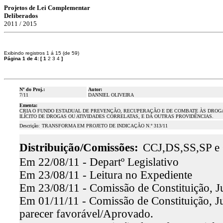
Projetos de Lei Complementar
Deliberados
2011 / 2015
Exibindo registros 1 á 15 (de 59)
Página 1 de 4:
[
1
2
3
4
]
Nº do Proj.:
Autor:
7/11
DANNIEL OLIVEIRA
Ementa:
CRIA O FUNDO ESTADUAL DE PREVENÇÃO, RECUPERAÇÃO E DE COMBATE ÀS DROGA
ILÍCITO DE DROGAS OU ATIVIDADES CORRELATAS, E DÁ OUTRAS PROVIDÊNCIAS.
Descrição:
TRANSFORMA EM PROJETO DE INDICAÇÃO N.º 313/11
Distribuição/Comissões:
CCJ,DS,SS,SP e
Em 22/08/11 - Departº Legislativo
Em 23/08/11 - Leitura no Expediente
Em 23/08/11 - Comissão de Constituição, Ju
Em 01/11/11 - Comissão de Constituição, Ju
parecer favorável/Aprovado.