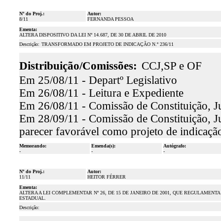
Nº do Proj.:
Autor:
8/11
FERNANDA PESSOA
Ementa:
ALTERA DISPOSITIVO DA LEI Nº 14.687, DE 30 DE ABRIL DE 2010
Descrição:
TRANSFORMADO EM PROJETO DE INDICAÇÃO N.º 236/11
Distribuição/Comissões:
CCJ,SP e OF
Em 25/08/11 - Departº Legislativo
Em 26/08/11 - Leitura e Expediente
Em 26/08/11 - Comissão de Constituição, Ju
Em 28/09/11 - Comissão de Constituição, Ju
parecer favorável como projeto de indicaçã
Memorando:
Emenda(s):
Autógrafo:
-
-
-
Nº do Proj.:
Autor:
11/11
HEITOR FÉRRER
Ementa:
ALTERA A LEI COMPLEMENTAR Nº 26, DE 15 DE JANEIRO DE 2001, QUE REGULAMEN
ESTADUAL.
Descrição: