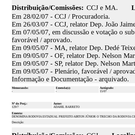
Distribuição/Comissões:
CCJ e MA.
L
Em 28/02/07 - CCJ / Procuradoria.
Em 26/03/07 - CCJ, relator Dep. João Jaime,
Em 07/05/07, em discussão e votação o subs
favorável / aprovado.
Em 09/05/07 - MA, relator Dep. Dedé Teixei
Em 09/05/07 - OF, relator Dep. Nelson Mart
Em 09/05/07 - SP, relator Dep. Nelson Mart
Em 09/05/07 - Plenário, favorável / aprova
Informação e Documentação - arquivado.
Memorando:
Emenda(s):
Autógrafo:
-
-
15/07
Nº do Proj.:
Autor:
129/7
ADAHIL BARRETO
Ementa:
DENOMINA RODOVIA ESTADUAL PREFEITO AIRTON JÚNIOR O TRECHO DA RODOVIA C
Descrição: