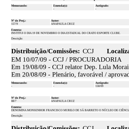
Memorando:
Emenda(s):
Autógrafo:
-
-
-
Nº do Proj.:
Autor:
157/9
ANAPAULA CRUZ
Ementa:
INSTITUI O DIA 19 DE NOVEMBRO O DIA ESTADUAL DO CRATO ESPORTE CLUBE.
Descrição:
Distribuição/Comissões:
CCJ
Localiz
EM 10/07/09 - CCJ / PROCURADORIA
Em 19/08/09 - CCJ relator Dep. Lula Morais
Em 20/08/09 - Plenário, favorável / aprova
Memorando:
Emenda(s):
Autógrafo:
-
-
158/09
Nº do Proj.:
Autor:
88/7
ANAPAULA CRUZ
Ementa:
DENOMINA MONSENHOR FRANCISCO MURILO DE SÁ BARRETO O NÚCLEO DE CIÊNCIA
Descrição:
Distribuição/Comissões:
CCJ
Localiz