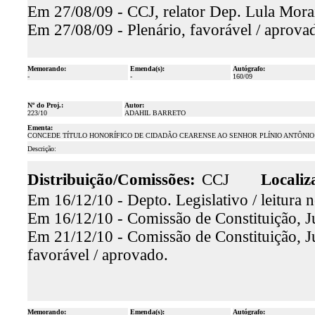
Em 27/08/09 - CCJ, relator Dep. Lula Morai
Em 27/08/09 - Plenário, favorável / aprova
Memorando:
Emenda(s):
Autógrafo:
-
-
160/09
Nº do Proj.:
Autor:
223/10
ADAHIL BARRETO
Ementa:
CONCEDE TÍTULO HONORÍFICO DE CIDADÃO CEARENSE AO SENHOR PLÍNIO ANTÔNIO
Descrição:
Distribuição/Comissões:
CCJ
Localiz
Em 16/12/10 - Depto. Legislativo / leitura 
Em 16/12/10 - Comissão de Constituição, Ju
Em 21/12/10 - Comissão de Constituição, Ju
favorável / aprovado.
Memorando:
Emenda(s):
Autógrafo: