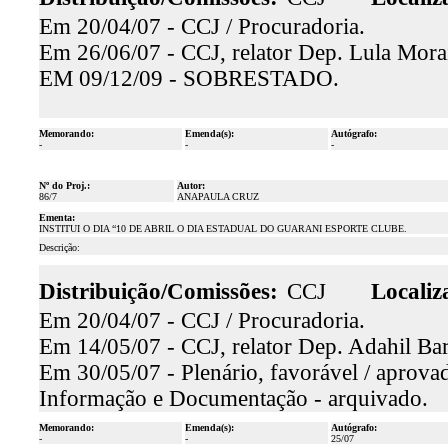
Em 20/04/07 - CCJ / Procuradoria.
Em 26/06/07 - CCJ, relator Dep. Lula Morai
EM 09/12/09 - SOBRESTADO.
Memorando:
Emenda(s):
Autógrafo:
-
-
-
Nº do Proj.:
Autor:
86/7
ANAPAULA CRUZ
Ementa:
INSTITUI O DIA “10 DE ABRIL O DIA ESTADUAL DO GUARANI ESPORTE CLUBE.
Descrição:
Distribuição/Comissões:
CCJ
Localiz
Em 20/04/07 - CCJ / Procuradoria.
Em 14/05/07 - CCJ, relator Dep. Adahil Bar
Em 30/05/07 - Plenário, favorável / aprova
Informação e Documentação - arquivado.
Memorando:
Emenda(s):
Autógrafo:
-
-
25/07