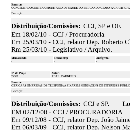
Ementa:
CONCEDE AO AGENTE COMUNITÁRIO DE SAÚDE DO ESTADO DO CEARÁ A GRATIFICAÇÃO ES
Descrição:
Distribuição/Comissões:
CCJ, SP e OF.
Em 18/02/10 - CCJ / Procuradoria.
Em 25/03/10 - CCJ, relator Dep. Roberto Cl
Rm 25/03/10 - Legislativo / Arquivo.
Memorando:
Emenda(s):
Autógrafo:
-
-
-
Nº do Proj.:
Autor:
223/8
ADAIL CARNEIRO
Ementa:
OBRIGA AS EMPRESAS DE TELEFONIA A FIXAREM MENSAGENS DE INTERESSE PÚBLI
Descrição:
Distribuição/Comissões:
CCJ e SP.
Lo
EM 02/12/08 - CCJ / PROCURADORIA
Em 09/12/08 - CCJ, relator Dep. João Jaime
Em 06/03/09 - CCJ, relator Dep. Nelson Mar