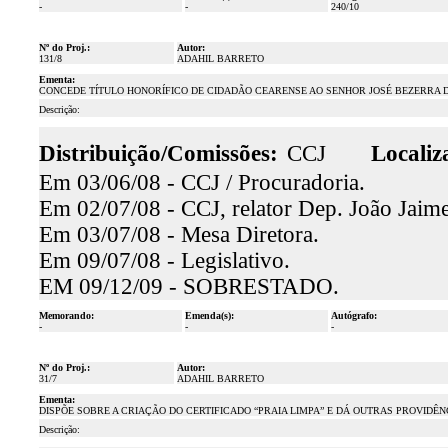
-
-
240/10
Nº do Proj.:
Autor:
131/8
ADAHIL BARRETO
Ementa:
CONCEDE TÍTULO HONORÍFICO DE CIDADÃO CEARENSE AO SENHOR JOSÉ BEZERRA D
Descrição:
Distribuição/Comissões:
CCJ
Localiz
Em 03/06/08 - CCJ / Procuradoria.
Em 02/07/08 - CCJ, relator Dep. João Jaime
Em 03/07/08 - Mesa Diretora.
Em 09/07/08 - Legislativo.
EM 09/12/09 - SOBRESTADO.
Memorando:
Emenda(s):
Autógrafo:
-
-
-
Nº do Proj.:
Autor:
31/7
ADAHIL BARRETO
Ementa:
DISPÕE SOBRE A CRIAÇÃO DO CERTIFICADO “PRAIA LIMPA” E DÁ OUTRAS PROVIDÊN
Descrição: