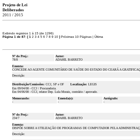
Projeto de Lei
Deliberados
2011 / 2015
Exibindo registros 1 á 15 (de 1296)
Página 1 de 87:
[
1
2
3
4
5
6
7
8
9
10
]
Próximas 10 Páginas
|
Ùltima
Nº do Proj.:
Autor:
78/8
ADAHIL BARRETO
Ementa:
CONCEDE AO AGENTE COMUNITÁRIO DE SAÚDE DO ESTADO DO CEARÁ A GRATIFICAÇÃO E
Descrição:
Distribuição/Comissões:
CCJ, SP e OF
Localização:
LEGIS
Em 09/04/08 - CCJ / Procuradoria.
Em 04/06/08 - CCJ, relator Dep. Lula Morais, contrário / aprovado.
Memorando:
Emenda(s):
Autógrafo:
-
-
-
Nº do Proj.:
Autor:
234/7
ADAHIL BARRETO
Ementa:
DISPÕE SOBRE A UTILIZAÇÃO DE PROGRAMAS DE COMPUTADOR PELA ADMINISTRAÇÃ
Descrição: