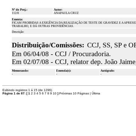
Nº do Proj.:
Autor:
112/8
ANAPAULA CRUZ
Ementa:
FICAM PROIBIDAS A EXIGÊNCIA DA REALIZAÇÃO DE TESTE DE GRAVIDEZ E A APR
TRABALHO, E DÁ OUTRAS PROVIDÊNCIAS.
Descrição:
Distribuição/Comissões:
CCJ, SS, SP e O
Em 06/04/08 - CCJ / Procuradoria.
Em 02/07/08 - CCJ, relator dep. João Jaime,
Memorando:
Emenda(s):
Autógrafo:
-
-
-
Exibindo registros 1 á 15 (de 1296)
Página 1 de 87:
[
1
2
3
4
5
6
7
8
9
10
]
Próximas 10 Páginas
|
Ùltima