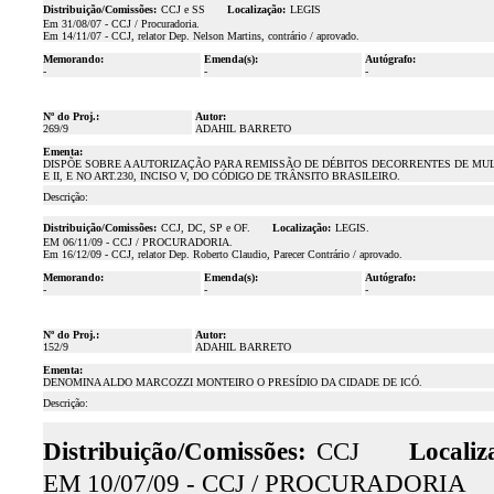
Distribuição/Comissões:
CCJ e SS
Localização:
LEGIS
Em 31/08/07 - CCJ / Procuradoria.
Em 14/11/07 - CCJ, relator Dep. Nelson Martins, contrário / aprovado.
Memorando:
Emenda(s):
Autógrafo:
-
-
-
Nº do Proj.:
Autor:
269/9
ADAHIL BARRETO
Ementa:
DISPÕE SOBRE A AUTORIZAÇÃO PARA REMISSÃO DE DÉBITOS DECORRENTES DE MULTA
E II, E NO ART.230, INCISO V, DO CÓDIGO DE TRÂNSITO BRASILEIRO.
Descrição:
Distribuição/Comissões:
CCJ, DC, SP e OF.
Localização:
LEGIS.
EM 06/11/09 - CCJ / PROCURADORIA.
Em 16/12/09 - CCJ, relator Dep. Roberto Claudio, Parecer Contrário / aprovado.
Memorando:
Emenda(s):
Autógrafo:
-
-
-
Nº do Proj.:
Autor:
152/9
ADAHIL BARRETO
Ementa:
DENOMINA ALDO MARCOZZI MONTEIRO O PRESÍDIO DA CIDADE DE ICÓ.
Descrição:
Distribuição/Comissões:
CCJ
Localiz
EM 10/07/09 - CCJ / PROCURADORIA