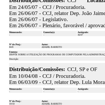
Distribuição/Comissões:
CCJ
Localiz
Em 24/05/07 - CCJ / Procuradoria.
Em 26/06/07 - CCJ, relator Dep. João Jaime
Em 26/06/07 - Legislativo.
Em 26/06/07 - Plenário, favorável / aprova
Memorando:
Emenda(s):
Autógrafo:
-
-
36/07
Nº do Proj.:
Autor:
84/8
ADAHIL BARRETO
Ementa:
DISPÕE SOBRE A UTILIZAÇÃO DE PROGRAMAS DE COMPUTADOR PELA ADMINISTRAÇÃ
Descrição:
Distribuição/Comissões:
CCJ, SP e OF
Em 10/04/08 - CCJ / Procuradoria.
Em 06/03/09 - CCJ, relator Dep. Lula Morai
Memorando:
Emenda(s):
Autógrafo:
-
-
-
Nº do Proj.:
Autor:
19/10
ADAHIL BARRETO