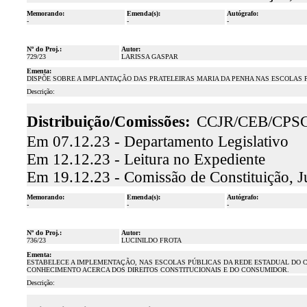
Memorando:
Emenda(s):
Autógrafo:
-
-
-
Nº do Proj.:
Autor:
729/23
LARISSA GASPAR
Ementa:
DISPÕE SOBRE A IMPLANTAÇÃO DAS PRATELEIRAS MARIA DA PENHA NAS ESCOLAS 
Descrição:
Distribuição/Comissões:
CCJR/CEB/CPS
Em 07.12.23 - Departamento Legislativo
Em 12.12.23 - Leitura no Expediente
Em 19.12.23 - Comissão de Constituição, J
Memorando:
Emenda(s):
Autógrafo:
-
-
-
Nº do Proj.:
Autor:
736/23
LUCINILDO FROTA
Ementa:
ESTABELECE A IMPLEMENTAÇÃO, NAS ESCOLAS PÚBLICAS DA REDE ESTADUAL DO CE
CONHECIMENTO ACERCA DOS DIREITOS CONSTITUCIONAIS E DO CONSUMIDOR.
Descrição: