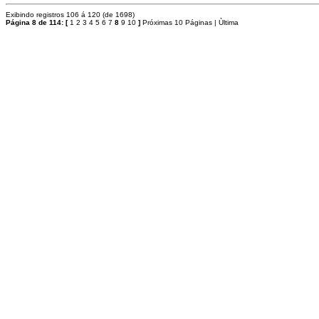
Exibindo registros 106 á 120 (de 1698)
Página 8 de 114:
[
1
2
3
4
5
6
7
8
9
10
]
Próximas 10 Páginas
|
Ùltima