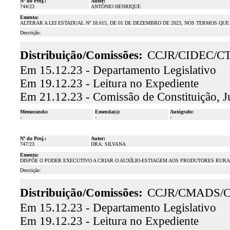
Nº do Proj.:
Autor:
744/23
ANTÔNIO HENRIQUE
Ementa:
ALTERAR A LEI ESTADUAL Nº 18.615, DE 01 DE DEZEMBRO DE 2023, NOS TERMOS QUE
Descrição:
Distribuição/Comissões:
CCJR/CIDEC/C
Em 15.12.23 - Departamento Legislativo
Em 19.12.23 - Leitura no Expediente
Em 21.12.23 - Comissão de Constituição, J
Memorando:
Emenda(s):
Autógrafo:
-
-
-
Nº do Proj.:
Autor:
747/23
DRA. SILVANA
Ementa:
DISPÕE O PODER EXECUTIVO A CRIAR O AUXÍLIO-ESTIAGEM AOS PRODUTORES RUR
Descrição:
Distribuição/Comissões:
CCJR/CMADS/
Em 15.12.23 - Departamento Legislativo
Em 19.12.23 - Leitura no Expediente