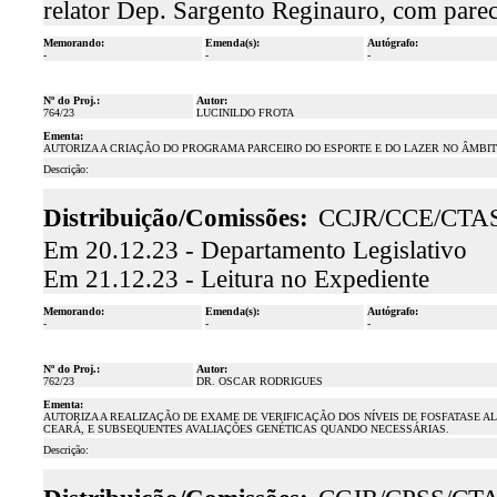
relator Dep. Sargento Reginauro, com pare
Memorando:
Emenda(s):
Autógrafo:
-
-
-
Nº do Proj.:
Autor:
764/23
LUCINILDO FROTA
Ementa:
AUTORIZA A CRIAÇÃO DO PROGRAMA PARCEIRO DO ESPORTE E DO LAZER NO ÂMBI
Descrição:
Distribuição/Comissões:
CCJR/CCE/CTA
Em 20.12.23 - Departamento Legislativo
Em 21.12.23 - Leitura no Expediente
Memorando:
Emenda(s):
Autógrafo:
-
-
-
Nº do Proj.:
Autor:
762/23
DR. OSCAR RODRIGUES
Ementa:
AUTORIZA A REALIZAÇÃO DE EXAME DE VERIFICAÇÃO DOS NÍVEIS DE FOSFATASE 
CEARÁ, E SUBSEQUENTES AVALIAÇÕES GENÉTICAS QUANDO NECESSÁRIAS.
Descrição: