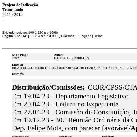
Projeto de Indicação
Tramitando
2011 / 2015
Exibindo registros 106 á 120 (de 1698)
Página 8 de 114:
[
1
2
3
4
5
6
7
8
9
10
]
Próximas 10 Páginas
|
Ùltima
Nº do Proj.:
Autor:
276/23
DR. OSCAR RODRIGUES
Ementa:
CRIA O CONSULTÓRIO PSICOLÓGICO VIRTUAL DO CEARÁ, 24H E DÁ OUTRAS PROVID
Descrição:
Distribuição/Comissões:
CCJR/CPSS/CT
Em 19.04.23 - Departamento Legislativo
Em 20.04.23 - Leitura no Expediente
Em 27.04.23 - Comissão de Constituição, J
Em 19.12.23 - 30.ª Reunião Ordinária da Co
Dep. Felipe Mota, com parecer favorável/
Memorando:
Emenda(s):
Autógrafo: