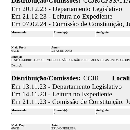
Distribuição/Comissões:
CCJR/CPSS/CT
Em 20.12.23 - Departamento Legislativo
Em 21.12.23 - Leitura no Expediente
Em 07.02.24 - Comissão de Constituição, J
Memorando:
Emenda(s):
Autógrafo:
-
-
-
Nº do Proj.:
Autor:
672/23
DE ASSIS DINIZ
Ementa:
DISPÕE SOBRE O USO DE VEÍCULOS AÉREOS NÃO TRIPULADOS PELAS UNIDADES OP
Descrição:
Distribuição/Comissões:
CCJR
Locali
Em 13.11.23 - Departamento Legislativo
Em 14.11.23 - Leitura no Expediente
Em 21.11.23 - Comissão de Constituição, J
Memorando:
Emenda(s):
Autógrafo:
-
-
-
Nº do Proj.:
Autor:
676/23
BRUNO PEDROSA