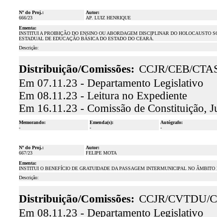
Nº do Proj.:
Autor:
666/23
AP. LUIZ HENRIQUE
Ementa:
INSTITUI A PROIBIÇÃO DO ENSINO OU ABORDAGEM DISCIPLINAR DO HOLOCAUSTO S
ESTADUAL DE EDUCAÇÃO BÁSICA DO ESTADO DO CEARÁ.
Descrição:
Distribuição/Comissões:
CCJR/CEB/CTA
Em 07.11.23 - Departamento Legislativo
Em 08.11.23 - Leitura no Expediente
Em 16.11.23 - Comissão de Constituição, J
Memorando:
Emenda(s):
Autógrafo:
-
-
-
Nº do Proj.:
Autor:
667/23
FELIPE MOTA
Ementa:
INSTITUI O BENEFÍCIO DE GRATUIDADE DA PASSAGEM INTERMUNICIPAL NO ÂMBITO
Descrição:
Distribuição/Comissões:
CCJR/CVTDU/C
Em 08.11.23 - Departamento Legislativo