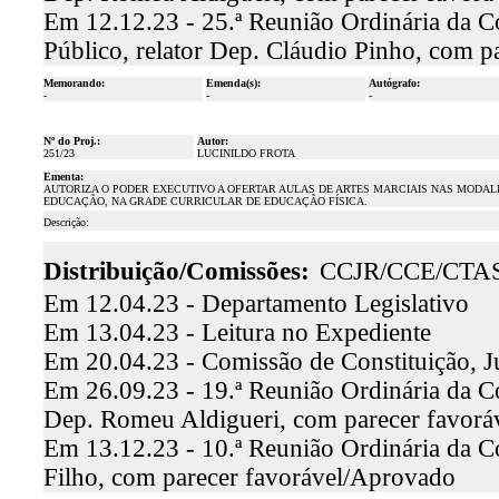
Em 12.12.23 - 25.ª Reunião Ordinária da C
Público, relator Dep. Cláudio Pinho, com 
Memorando:
Emenda(s):
Autógrafo:
-
-
-
Nº do Proj.:
Autor:
251/23
LUCINILDO FROTA
Ementa:
AUTORIZA O PODER EXECUTIVO A OFERTAR AULAS DE ARTES MARCIAIS NAS MODAL
EDUCAÇÃO, NA GRADE CURRICULAR DE EDUCAÇÃO FÍSICA.
Descrição:
Distribuição/Comissões:
CCJR/CCE/CTA
Em 12.04.23 - Departamento Legislativo
Em 13.04.23 - Leitura no Expediente
Em 20.04.23 - Comissão de Constituição, J
Em 26.09.23 - 19.ª Reunião Ordinária da Co
Dep. Romeu Aldigueri, com parecer favor
Em 13.12.23 - 10.ª Reunião Ordinária da C
Filho, com parecer favorável/Aprovado