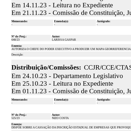
Em 14.11.23 - Leitura no Expediente
Em 21.11.23 - Comissão de Constituição, J
Memorando:
Emenda(s):
Autógrafo:
-
-
-
Nº do Proj.:
Autor:
648/23
LARISSA GASPAR
Ementa:
AUTORIZA O CHEFE DO PODER EXECUTIVO A PRODUZIR UM MAPA GEORREFERENCIAD
Descrição:
Distribuição/Comissões:
CCJR/CCE/CTA
Em 24.10.23 - Departamento Legislativo
Em 25.10.23 - Leitura no Expediente
Em 01.11.23 - Comissão de Constituição, J
Memorando:
Emenda(s):
Autógrafo:
-
-
-
Nº do Proj.:
Autor:
525/23
NIZO COSTA
Ementa:
DISPÕE SOBRE A CASSAÇÃO DA INSCRIÇÃO ESTADUAL DE EMPRESAS QUE PROVOQU