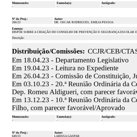
Memorando:
Emenda(s):
Autógrafo:
-
-
-
Nº do Proj.:
Autor:
266/23
DR. OSCAR RODRIGUES, EMILIA PESSOA
Ementa:
DISPÕE SOBRE A CRIAÇÃO DO CONSELHO DE PREVENÇÃO E SEGURANÇA ESCOLAR D
Descrição:
Distribuição/Comissões:
CCJR/CEB/CTA
Em 18.04.23 - Departamento Legislativo
Em 19.04.23 - Leitura no Expediente
Em 26.04.23 - Comissão de Constituição, J
Em 03.10.23 - 20.ª Reunião Ordinária da Co
Dep. Romeu Aldigueri, com parecer favor
Em 13.12.23 - 10.ª Reunião Ordinária da C
Filho, com parecer favorável/Aprovado
Memorando:
Emenda(s):
Autógrafo:
-
-
-
Nº do Proj.:
Autor:
649/23
LARISSA GASPAR