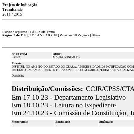
Projeto de Indicação
Tramitando
2011 / 2015
Exibindo registros 91 á 105 (de 1698)
Página 7 de 114:
[
1
2
3
4
5
6
7
8
9
10
]
Próximas 10 Páginas
|
Ùltima
Nº do Proj.:
Autor:
633/23
MARTA GONÇALVES
Ementa:
INSTITUI, NO ÂMBITO DO ESTADO DO CEARÁ, A NECESSIDADE DE NOTIFICAÇÃO C
IMEDIATO ENCAMINHAMENTO PARA CONSULTA COM CARDIOPEDIATRA E A REALIZA
Descrição:
Distribuição/Comissões:
CCJR/CPSS/CT
Em 17.10.23 - Departamento Legislativo
Em 18.10.23 - Leitura no Expediente
Em 24.10.23 - Comissão de Constituição, J
Memorando:
Emenda(s):
Autógrafo:
-
-
-