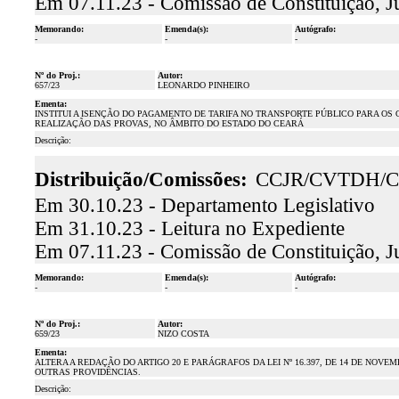
Em 07.11.23 - Comissão de Constituição, J
Memorando:
Emenda(s):
Autógrafo:
-
-
-
Nº do Proj.:
Autor:
657/23
LEONARDO PINHEIRO
Ementa:
INSTITUI A ISENÇÃO DO PAGAMENTO DE TARIFA NO TRANSPORTE PÚBLICO PARA OS
REALIZAÇÃO DAS PROVAS, NO ÂMBITO DO ESTADO DO CEARÁ
Descrição:
Distribuição/Comissões:
CCJR/CVTDH/C
Em 30.10.23 - Departamento Legislativo
Em 31.10.23 - Leitura no Expediente
Em 07.11.23 - Comissão de Constituição, J
Memorando:
Emenda(s):
Autógrafo:
-
-
-
Nº do Proj.:
Autor:
659/23
NIZO COSTA
Ementa:
ALTERA A REDAÇÃO DO ARTIGO 20 E PARÁGRAFOS DA LEI Nº 16.397, DE 14 DE NOVE
OUTRAS PROVIDÊNCIAS.
Descrição: