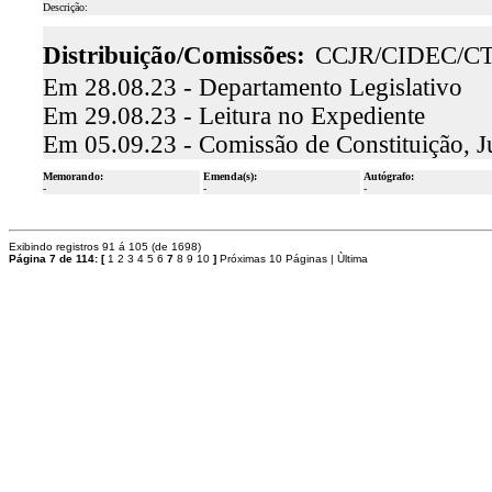
Descrição:
Distribuição/Comissões:
CCJR/CIDEC/C
Em 28.08.23 - Departamento Legislativo
Em 29.08.23 - Leitura no Expediente
Em 05.09.23 - Comissão de Constituição, J
Memorando:
Emenda(s):
Autógrafo:
-
-
-
Exibindo registros 91 á 105 (de 1698)
Página 7 de 114:
[
1
2
3
4
5
6
7
8
9
10
]
Próximas 10 Páginas
|
Ùltima