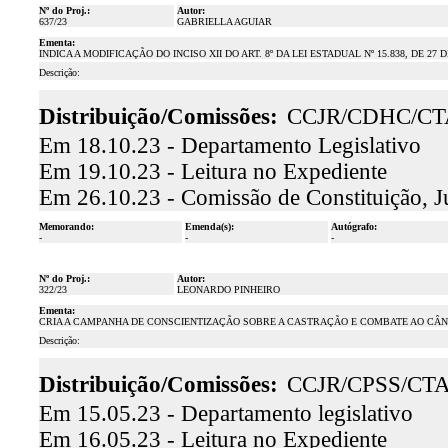
Nº do Proj.:
Autor:
637/23
GABRIELLA AGUIAR
Ementa:
INDICA A MODIFICAÇÃO DO INCISO XII DO ART. 8º DA LEI ESTADUAL Nº 15.838, DE 27 D
Descrição:
Distribuição/Comissões:
CCJR/CDHC/CT
Em 18.10.23 - Departamento Legislativo
Em 19.10.23 - Leitura no Expediente
Em 26.10.23 - Comissão de Constituição, J
Memorando:
Emenda(s):
Autógrafo:
-
-
-
Nº do Proj.:
Autor:
322/23
LEONARDO PINHEIRO
Ementa:
CRIA A CAMPANHA DE CONSCIENTIZAÇÃO SOBRE A CASTRAÇÃO E COMBATE AO CÂN
Descrição:
Distribuição/Comissões:
CCJR/CPSS/CT
Em 15.05.23 - Departamento legislativo
Em 16.05.23 - Leitura no Expediente